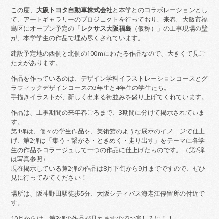
この度、
大阪トヨタ自動車株式会社
と本学とのコラボレーションとし
て、アートギャラリーのプロジェクトを行っており、来春、大阪市福
島区にオープン予定の「
レクサス大阪福島
（仮称）」の工事現場の壁
が、本学学生の作品で埋め尽くされています。
建設予定地の西側と北側の100ｍにわたる作品なので、大きくて見ご
たえがあります。
作品を作っているのは、デザイン学科イラストレーションコースとグ
ラフィックデザインコースの3年生と4年生の学生たち。
手描きイラストが、新しく出来る街並みを盛り上げてくれています。
作品は、工事期間の来年春ごろまで、3期間に分けて掲示されていま
す。
第1弾は、個々の学生作品を、美術館のような展示のイメージで仕上
げ、第2弾は「集う・繋がる・ときめく・走り出す」をテーマに各学
生の作品をコラージュして一つの作品に仕上げたものです。（第2弾
は写真参照）
現在掲示している第2弾の作品は8月下旬から9月までですので、ぜひ
見に行ってみてください！
場所は、阪神野田駅徒歩5分、大阪シティバス海老江停留所の付近で
す。
10月からは、第3弾の作品が見れますのでお楽しみに！！