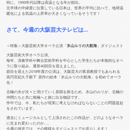
特に、1990年代以降は高温となる年が頻出。
北半球の中緯度に位置している日本は、世界の平均に比べて、地球温
暖化による気温の上昇率が大きくなっているそうです！
さて、今週の大阪芸大テレビは…
＜特集＞大阪芸術大学オペラ公演「
氷山ルリの大航海
」ダイジェスト
大阪芸術大学オペラ公演。
毎年、演奏学科や舞台芸術学科を中心とした学生たちが本格的なオペ
ラに取り組み、通算40回目を迎えました。
節目を迎えた2018年度の公演は、大阪芸大の客員教授でもあられる
高円宮妃久子殿下 原作の絵本「氷山ルリの大航海」を初めてオペラ
化！
北極の氷が次々と溶けていく原因を探るため、氷山のルリが、北極の
仲間たちと共に南極へと旅に出る物語です。
作中では、今、私たちが現実に考えなければならないことの問題提起
をされています。
過去にミュージカルとして上演されたこの作品が、どのようなオペラ
に生まれ変わったのか…。
今週の放送では、その模様をダイジェストでお送りします！