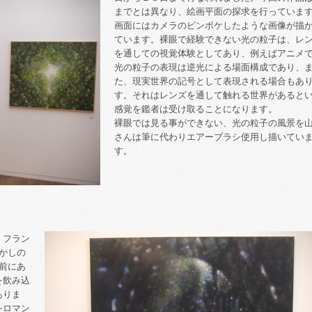
までとは異なり、絵画平面の探求を行っていま
14
10
12
15
15
11
14
12
14
10
13
15
11
13
12
15
10
13
15
11
14
12
14
10
11
14
10
12
15
10
13
11
14
12
12
15
11
13
11
14
10
12
15
10
13
13
12
14
10
12
15
11
13
11
14
14
10
13
15
11
13
12
14
10
12
15
12
15
10
13
15
11
14
12
14
10
10
13
11
14
12
15
10
13
15
11
11
14
10
12
15
10
13
11
14
12
12
15
11
13
11
14
10
12
15
10
13
14
10
13
15
11
13
12
14
10
12
15
15
11
14
12
14
10
13
15
11
13
12
15
10
13
15
11
14
12
14
10
10
13
11
14
12
15
10
13
15
11
15
11
13
11
14
10
12
15
10
13
13
12
14
10
12
15
11
13
11
14
14
10
13
15
11
13
12
14
10
12
15
15
11
14
12
14
10
13
15
11
13
10
13
11
14
9
9
9
9
9
9
9
9
9
9
9
9
9
9
9
9
9
9
9
9
9
9
9
9
9
9
9
9
9
9
9
9
15
11
13
16
16
12
15
10
13
15
11
14
16
12
14
10
10
13
16
11
14
16
12
15
10
13
15
11
12
15
11
13
16
11
14
10
12
15
10
13
13
16
12
14
10
12
15
11
13
16
11
14
14
10
13
15
11
13
16
12
14
10
12
15
15
11
14
16
12
14
10
13
15
11
13
16
10
13
16
11
14
16
12
15
10
13
15
11
11
14
10
12
15
10
13
16
11
14
16
12
12
15
11
13
16
11
14
10
12
15
10
13
13
16
12
14
10
12
15
11
13
16
11
14
15
11
14
16
12
14
10
13
15
11
13
16
16
12
15
10
13
15
11
14
16
12
14
10
10
13
16
11
14
16
12
15
10
13
15
11
11
14
10
12
15
10
13
16
11
14
16
12
16
12
14
10
12
15
11
13
16
11
14
14
10
13
15
11
13
16
12
14
10
12
15
15
11
14
16
12
14
10
13
15
11
13
16
16
12
15
10
13
15
11
14
16
12
14
10
11
14
10
12
15
10
16
12
14
17
17
13
16
11
14
16
12
15
17
13
15
11
11
14
17
12
15
17
13
16
11
14
16
12
13
16
12
14
17
12
15
11
13
16
11
14
14
17
13
15
11
13
16
12
14
17
12
15
15
11
14
16
12
14
17
13
15
11
13
16
16
12
15
17
13
15
11
14
16
12
14
17
11
14
17
12
15
17
13
16
11
14
16
12
12
15
11
13
16
11
14
17
12
15
17
13
13
16
12
14
17
12
15
11
13
16
11
14
14
17
13
15
11
13
16
12
14
17
12
15
16
12
15
17
13
15
11
14
16
12
14
17
17
13
16
11
14
16
12
15
17
13
15
11
11
14
17
12
15
17
13
16
11
14
16
12
12
15
11
13
16
11
14
17
12
15
17
13
17
13
15
11
13
16
12
14
17
12
15
15
11
14
16
12
14
17
13
15
11
13
16
16
12
15
17
13
15
11
14
16
12
14
17
17
13
16
11
14
16
12
15
17
13
15
11
12
15
11
13
16
11
17
13
15
18
18
14
17
12
15
17
13
16
18
14
16
12
12
15
18
13
16
18
14
17
12
15
17
13
14
17
13
15
18
13
16
12
14
17
12
15
15
18
14
16
12
14
17
13
15
18
13
16
16
12
15
17
13
15
18
14
16
12
14
17
17
13
16
18
14
16
12
15
17
13
15
18
12
15
18
13
16
18
14
17
12
15
17
13
13
16
12
14
17
12
15
18
13
16
18
14
14
17
13
15
18
13
16
12
14
17
12
15
15
18
14
16
12
14
17
13
15
18
13
16
17
13
16
18
14
16
12
15
17
13
15
18
18
14
17
12
15
17
13
16
18
14
16
12
12
15
18
13
16
18
14
17
12
15
17
13
13
16
12
14
17
12
15
18
13
16
18
14
18
14
16
12
14
17
13
15
18
13
16
16
12
15
17
13
15
18
14
16
12
14
17
17
13
16
18
14
16
12
15
17
13
15
18
18
14
17
12
15
17
13
16
18
14
16
12
13
16
12
14
17
12
18
14
16
19
19
15
18
13
16
18
14
17
19
15
17
13
13
16
19
14
17
19
15
18
13
16
18
14
15
18
14
16
19
14
17
13
15
18
13
16
16
19
15
17
13
15
18
14
16
19
14
17
17
13
16
18
14
16
19
15
17
13
15
18
18
14
17
19
15
17
13
16
18
14
16
19
13
16
19
14
17
19
15
18
13
16
18
14
14
17
13
15
18
13
16
19
14
17
19
15
15
18
14
16
19
14
17
13
15
18
13
16
16
19
15
17
13
15
18
14
16
19
14
17
18
14
17
19
15
17
13
16
18
14
16
19
19
15
18
13
16
18
14
17
19
15
17
13
13
16
19
14
17
19
15
18
13
16
18
14
14
17
13
15
18
13
16
19
14
17
19
15
19
15
17
13
15
18
14
16
19
14
17
17
13
16
18
14
16
19
15
17
13
15
18
18
14
17
19
15
17
13
16
18
14
16
19
19
15
18
13
16
18
14
17
19
15
17
13
14
17
13
15
18
13
画面にはカメラのピンボケしたような画像が描
21
17
19
22
22
18
21
16
19
21
17
20
22
18
20
16
16
19
22
17
20
22
18
21
16
19
21
17
18
21
17
19
22
17
20
16
18
21
16
19
19
22
18
20
16
18
21
17
19
22
17
20
20
16
19
21
17
19
22
18
20
16
18
21
21
17
20
22
18
20
16
19
21
17
19
22
16
19
22
17
20
22
18
21
16
19
21
17
17
20
16
18
21
16
19
22
17
20
22
18
18
21
17
19
22
17
20
16
18
21
16
19
19
22
18
20
16
18
21
17
19
22
17
20
21
17
20
22
18
20
16
19
21
17
19
22
22
18
21
16
19
21
17
20
22
18
20
16
16
19
22
17
20
22
18
21
16
19
21
17
17
20
16
18
21
16
19
22
17
20
22
18
22
18
20
16
18
21
17
19
22
17
20
20
16
19
21
17
19
22
18
20
16
18
21
21
17
20
22
18
20
16
19
21
17
19
22
22
18
21
16
19
21
17
20
22
18
20
16
17
20
16
18
21
16
22
18
20
23
23
19
22
17
20
22
18
21
23
19
21
17
17
20
23
18
21
23
19
22
17
20
22
18
19
22
18
20
23
18
21
17
19
22
17
20
20
23
19
21
17
19
22
18
20
23
18
21
21
17
20
22
18
20
23
19
21
17
19
22
22
18
21
23
19
21
17
20
22
18
20
23
17
20
23
18
21
23
19
22
17
20
22
18
18
21
17
19
22
17
20
23
18
21
23
19
19
22
18
20
23
18
21
17
19
22
17
20
20
23
19
21
17
19
22
18
20
23
18
21
22
18
21
23
19
21
17
20
22
18
20
23
23
19
22
17
20
22
18
21
23
19
21
17
17
20
23
18
21
23
19
22
17
20
22
18
18
21
17
19
22
17
20
23
18
21
23
19
23
19
21
17
19
22
18
20
23
18
21
21
17
20
22
18
20
23
19
21
17
19
22
22
18
21
23
19
21
17
20
22
18
20
23
23
19
22
17
20
22
18
21
23
19
21
17
18
21
17
19
22
17
23
19
21
24
24
20
23
18
21
23
19
22
24
20
22
18
18
21
24
19
22
24
20
23
18
21
23
19
20
23
19
21
24
19
22
18
20
23
18
21
21
24
20
22
18
20
23
19
21
24
19
22
22
18
21
23
19
21
24
20
22
18
20
23
23
19
22
24
20
22
18
21
23
19
21
24
18
21
24
19
22
24
20
23
18
21
23
19
19
22
18
20
23
18
21
24
19
22
24
20
20
23
19
21
24
19
22
18
20
23
18
21
21
24
20
22
18
20
23
19
21
24
19
22
23
19
22
24
20
22
18
21
23
19
21
24
24
20
23
18
21
23
19
22
24
20
22
18
18
21
24
19
22
24
20
23
18
21
23
19
19
22
18
20
23
18
21
24
19
22
24
20
24
20
22
18
20
23
19
21
24
19
22
22
18
21
23
19
21
24
20
22
18
20
23
23
19
22
24
20
22
18
21
23
19
21
24
24
20
23
18
21
23
19
22
24
20
22
18
19
22
18
20
23
18
24
20
22
25
25
21
24
19
22
24
20
23
25
21
23
19
19
22
25
20
23
25
21
24
19
22
24
20
21
24
20
22
25
20
23
19
21
24
19
22
22
25
21
23
19
21
24
20
22
25
20
23
23
19
22
24
20
22
25
21
23
19
21
24
24
20
23
25
21
23
19
22
24
20
22
25
19
22
25
20
23
25
21
24
19
22
24
20
20
23
19
21
24
19
22
25
20
23
25
21
21
24
20
22
25
20
23
19
21
24
19
22
22
25
21
23
19
21
24
20
22
25
20
23
24
20
23
25
21
23
19
22
24
20
22
25
25
21
24
19
22
24
20
23
25
21
23
19
19
22
25
20
23
25
21
24
19
22
24
20
20
23
19
21
24
19
22
25
20
23
25
21
25
21
23
19
21
24
20
22
25
20
23
23
19
22
24
20
22
25
21
23
19
21
24
24
20
23
25
21
23
19
22
24
20
22
25
25
21
24
19
22
24
20
23
25
21
23
19
20
23
19
21
24
19
25
21
23
26
26
22
25
20
23
25
21
24
26
22
24
20
20
23
26
21
24
26
22
25
20
23
25
21
22
25
21
23
26
21
24
20
22
25
20
23
23
26
22
24
20
22
25
21
23
26
21
24
24
20
23
25
21
23
26
22
24
20
22
25
25
21
24
26
22
24
20
23
25
21
23
26
20
23
26
21
24
26
22
25
20
23
25
21
21
24
20
22
25
20
23
26
21
24
26
22
22
25
21
23
26
21
24
20
22
25
20
23
23
26
22
24
20
22
25
21
23
26
21
24
25
21
24
26
22
24
20
23
25
21
23
26
26
22
25
20
23
25
21
24
26
22
24
20
20
23
26
21
24
26
22
25
20
23
25
21
21
24
20
22
25
20
23
26
21
24
26
22
26
22
24
20
22
25
21
23
26
21
24
24
20
23
25
21
23
26
22
24
20
22
25
25
21
24
26
22
24
20
23
25
21
23
26
26
22
25
20
23
25
21
24
26
22
24
20
21
24
20
22
25
20
ています。裸眼で経験できない光の粒子は、レ
を通しての視覚体験としてあり、例えばアニメ
28
24
26
29
25
28
23
26
28
24
27
29
25
27
23
23
26
29
24
27
29
25
28
23
26
28
24
25
28
24
26
29
24
27
23
25
28
23
26
26
29
25
27
23
25
28
24
26
29
24
27
27
23
26
28
24
26
29
25
27
23
25
28
28
24
27
29
25
27
23
26
28
24
26
29
23
26
29
24
27
29
25
28
23
26
28
24
24
27
23
25
28
23
26
29
24
27
29
25
25
28
24
26
29
24
27
23
25
28
23
26
26
29
25
27
23
25
28
24
26
29
24
27
28
24
27
29
25
27
23
26
28
24
26
29
25
28
23
26
28
24
27
29
25
27
23
23
26
29
24
27
29
25
28
23
26
28
24
24
27
23
25
28
23
26
29
24
27
29
25
29
25
27
23
25
28
24
26
29
24
27
27
23
26
28
24
26
29
25
27
23
25
28
28
24
27
29
25
27
23
26
28
24
26
29
25
28
23
26
28
24
27
29
25
27
23
24
27
23
25
28
23
29
25
27
30
26
29
24
27
29
25
28
30
26
28
24
24
27
30
25
28
30
26
29
24
27
29
25
26
29
25
27
30
25
28
24
26
29
24
27
27
30
26
28
24
26
29
25
27
30
25
28
28
24
27
29
25
27
30
26
28
24
26
29
25
28
30
26
28
24
27
29
25
27
30
24
27
30
25
28
30
26
29
24
27
29
25
25
28
24
26
29
24
27
30
25
28
30
26
26
29
25
27
30
25
28
24
26
29
24
27
27
30
26
28
24
26
29
25
27
30
25
28
29
25
28
30
26
28
24
27
29
25
27
30
26
29
24
27
29
25
28
30
26
28
24
24
27
30
25
28
30
26
29
24
27
29
25
25
28
24
26
29
24
27
30
25
28
30
26
30
26
28
24
26
29
25
27
30
25
28
28
24
27
29
25
27
30
26
28
24
26
29
25
28
30
26
28
24
27
29
25
27
30
26
29
24
27
29
25
28
30
26
28
24
25
28
24
26
29
24
30
26
28
31
27
30
25
28
30
26
29
27
29
25
25
28
31
26
29
27
30
25
28
30
26
27
30
26
28
31
26
29
25
27
30
25
28
28
31
27
29
25
27
30
26
28
31
26
29
25
28
30
26
28
31
27
29
25
27
30
26
29
27
29
25
28
30
26
28
31
25
28
31
26
29
27
30
25
28
30
26
26
29
25
27
30
25
28
31
26
29
27
27
30
26
28
31
26
29
25
27
30
25
28
28
31
27
29
25
27
30
26
28
31
26
29
26
29
27
29
25
28
30
26
28
31
27
30
25
28
30
26
29
27
29
25
25
28
31
26
29
27
30
25
28
30
26
26
29
25
27
30
25
28
31
26
29
27
31
27
29
25
27
30
26
28
31
26
29
25
28
30
26
28
31
27
29
25
27
30
26
29
27
29
25
28
30
26
28
31
27
30
25
28
30
26
29
27
29
25
26
29
25
27
30
25
27
29
28
31
26
29
27
30
28
30
26
26
29
27
30
28
31
26
29
27
28
31
27
29
27
30
26
28
31
26
29
28
30
26
28
31
27
29
27
30
26
29
27
29
28
30
26
28
31
27
30
28
30
26
29
27
29
26
29
27
30
28
31
26
29
27
27
30
26
28
31
26
29
27
30
28
28
31
27
29
27
30
26
28
31
26
29
28
30
26
28
31
27
29
27
30
27
30
28
30
26
29
27
29
28
31
26
29
27
30
28
30
26
26
29
27
30
28
31
26
29
27
27
30
26
28
31
26
29
27
30
28
28
30
26
28
31
27
29
27
30
26
29
27
29
28
30
26
28
31
27
30
28
30
26
29
27
29
28
31
26
29
27
30
28
30
26
27
30
26
28
31
26
28
30
29
27
30
28
31
29
27
27
30
28
31
29
27
30
28
29
28
30
28
31
27
29
27
30
29
27
29
28
30
28
31
27
30
28
30
29
27
29
28
31
29
27
30
28
30
27
30
28
31
29
27
30
28
28
31
27
29
27
30
28
31
29
28
30
28
31
27
29
27
30
29
27
29
28
30
28
31
28
31
29
27
30
28
30
29
27
30
28
31
29
27
27
30
28
31
29
27
30
28
28
31
27
29
27
30
28
31
29
29
27
29
28
30
28
31
27
30
28
30
29
27
29
28
31
29
27
30
28
30
29
27
30
28
31
29
27
28
31
27
29
27
光の粒子の表現は逆光による場面構成であり、
31
30
31
30
30
31
31
30
30
30
31
30
31
30
31
30
31
30
31
30
30
31
30
30
30
31
31
30
31
30
31
30
30
31
30
30
30
31
30
31
30
31
30
31
30
31
30
30
30
31
31
31
31
31
31
31
31
31
31
31
31
31
31
31
31
31
31
た、現実世界の記号として表現される場合もあ
す。それはレンズを通して触れる世界があると
感覚を鑑者は受け取ることになります。
裸眼では見る事ができない、光の粒子の風景を
さんは筆に代わりエアーブラシ使用し描いてい
す。
。フラン
かしの
前にあ
を飲み込
ありま
をロマン