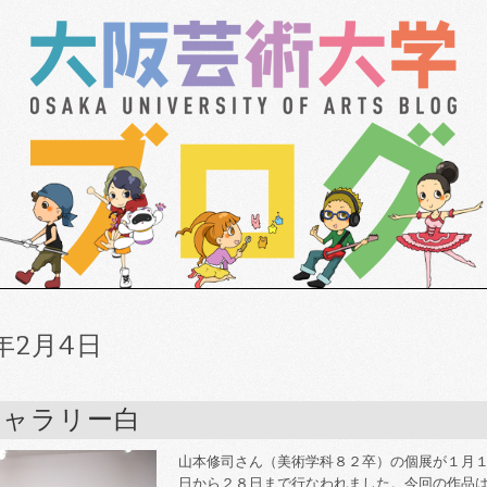
2年2月4日
ャラリー白
1
1
1
1
1
1
1
1
1
1
1
1
1
1
1
1
1
1
1
1
1
1
1
1
1
1
1
1
1
1
1
1
1
1
2
2
1
1
2
2
2
1
1
1
2
1
2
1
2
1
2
1
1
2
1
2
2
2
1
1
1
2
2
1
2
1
2
1
2
1
2
1
2
2
1
1
2
2
2
1
1
1
2
2
2
1
2
1
2
1
1
2
1
2
2
1
1
2
1
2
3
3
2
2
1
3
1
3
1
3
2
2
2
3
1
2
3
1
2
3
1
1
2
3
1
2
2
1
3
1
2
3
3
1
3
2
2
1
2
3
1
3
2
3
1
2
3
1
2
3
1
2
1
3
1
2
3
3
2
2
1
3
1
3
1
3
2
2
1
2
3
1
3
3
1
2
3
1
1
2
3
1
2
2
1
3
1
2
3
3
2
2
1
3
1
1
2
3
1
4
4
3
1
3
2
4
2
1
4
2
4
3
1
3
3
1
4
2
3
1
1
4
2
3
1
4
2
2
1
3
1
4
2
3
3
2
4
2
1
3
1
4
1
4
2
4
3
1
3
2
3
1
4
2
4
3
1
4
2
3
1
1
4
2
3
1
4
2
3
2
4
2
1
3
1
4
4
3
1
3
2
4
2
1
4
2
4
3
1
3
2
3
1
4
2
4
4
2
3
1
4
2
2
1
3
1
4
2
3
3
2
4
2
1
3
1
4
4
3
1
3
2
4
2
2
3
4
2
5
5
1
4
2
4
3
5
1
3
2
5
3
5
1
4
2
4
1
4
2
5
3
1
4
2
2
5
1
3
1
4
2
5
3
3
2
4
2
5
1
3
1
4
4
3
5
1
3
2
4
2
5
2
5
3
5
1
4
2
4
3
1
4
2
5
3
5
1
1
4
2
5
3
1
4
2
2
5
1
3
1
4
2
5
3
4
3
5
1
3
2
4
2
5
5
1
4
2
4
3
5
1
3
2
5
3
5
1
4
2
4
3
1
4
2
5
3
5
1
5
1
3
1
4
2
5
3
3
2
4
2
5
1
3
1
4
4
3
5
1
3
2
4
2
5
5
1
4
2
4
3
5
1
3
3
1
4
山本修司さん（美術学科８２卒）の個展が１月
7
3
5
8
8
4
7
2
5
7
3
6
8
4
6
2
2
5
8
3
6
8
4
7
2
5
7
3
4
7
3
5
8
3
6
2
4
7
2
5
5
8
4
6
2
4
7
3
5
8
3
6
6
2
5
7
3
5
8
4
6
2
4
7
7
3
6
8
4
6
2
5
7
3
5
8
2
5
8
3
6
8
4
7
2
5
7
3
3
6
2
4
7
2
5
8
3
6
8
4
4
7
3
5
8
3
6
2
4
7
2
5
5
8
4
6
2
4
7
3
5
8
3
6
7
3
6
8
4
6
2
5
7
3
5
8
8
4
7
2
5
7
3
6
8
4
6
2
2
5
8
3
6
8
4
7
2
5
7
3
3
6
2
4
7
2
5
8
3
6
8
4
8
4
6
2
4
7
3
5
8
3
6
6
2
5
7
3
5
8
4
6
2
4
7
7
3
6
8
4
6
2
5
7
3
5
8
8
4
7
2
5
7
3
6
8
4
6
2
3
6
2
4
7
2
8
4
6
9
9
5
8
3
6
8
4
7
9
5
7
3
3
6
9
4
7
9
5
8
3
6
8
4
5
8
4
6
9
4
7
3
5
8
3
6
6
9
5
7
3
5
8
4
6
9
4
7
7
3
6
8
4
6
9
5
7
3
5
8
8
4
7
9
5
7
3
6
8
4
6
9
3
6
9
4
7
9
5
8
3
6
8
4
4
7
3
5
8
3
6
9
4
7
9
5
5
8
4
6
9
4
7
3
5
8
3
6
6
9
5
7
3
5
8
4
6
9
4
7
8
4
7
9
5
7
3
6
8
4
6
9
9
5
8
3
6
8
4
7
9
5
7
3
3
6
9
4
7
9
5
8
3
6
8
4
4
7
3
5
8
3
6
9
4
7
9
5
9
5
7
3
5
8
4
6
9
4
7
7
3
6
8
4
6
9
5
7
3
5
8
8
4
7
9
5
7
3
6
8
4
6
9
9
5
8
3
6
8
4
7
9
5
7
3
4
7
3
5
8
3
10
10
10
10
10
10
10
10
10
10
10
10
10
10
10
10
10
10
10
10
10
10
10
10
10
10
10
10
10
10
10
10
10
9
5
7
6
9
4
7
9
5
8
6
8
4
4
7
5
8
6
9
4
7
9
5
6
9
5
7
5
8
4
6
9
4
7
7
6
8
4
6
9
5
7
5
8
8
4
7
9
5
7
6
8
4
6
9
9
5
8
6
8
4
7
9
5
7
4
7
5
8
6
9
4
7
9
5
5
8
4
6
9
4
7
5
8
6
6
9
5
7
5
8
4
6
9
4
7
7
6
8
4
6
9
5
7
5
8
9
5
8
6
8
4
7
9
5
7
6
9
4
7
9
5
8
6
8
4
4
7
5
8
6
9
4
7
9
5
5
8
4
6
9
4
7
5
8
6
6
8
4
6
9
5
7
5
8
8
4
7
9
5
7
6
8
4
6
9
9
5
8
6
8
4
7
9
5
7
6
9
4
7
9
5
8
6
8
4
5
8
4
6
9
4
10
11
11
10
10
11
11
11
10
10
10
11
10
11
10
11
10
11
10
10
11
10
11
11
11
10
10
10
11
11
10
11
10
11
10
11
10
11
10
11
11
10
10
11
11
11
10
10
10
11
11
11
10
11
10
11
10
10
11
10
11
11
10
10
11
10
6
8
7
5
8
6
9
7
9
5
5
8
6
9
7
5
8
6
7
6
8
6
9
5
7
5
8
8
7
9
5
7
6
8
6
9
9
5
8
6
8
7
9
5
7
6
9
7
9
5
8
6
8
5
8
6
9
7
5
8
6
6
9
5
7
5
8
6
9
7
7
6
8
6
9
5
7
5
8
8
7
9
5
7
6
8
6
9
6
9
7
9
5
8
6
8
7
5
8
6
9
7
9
5
5
8
6
9
7
5
8
6
6
9
5
7
5
8
6
9
7
7
9
5
7
6
8
6
9
9
5
8
6
8
7
9
5
7
6
9
7
9
5
8
6
8
7
5
8
6
9
7
9
5
6
9
5
7
5
11
12
12
11
11
10
12
10
12
10
12
11
11
11
12
10
11
12
10
11
12
10
10
11
12
10
11
11
10
12
10
11
12
12
10
12
11
11
10
11
12
10
12
11
12
10
11
12
10
11
12
10
11
10
12
10
11
12
12
11
11
10
12
10
12
10
12
11
11
10
11
12
10
12
12
10
11
12
10
10
11
12
10
11
11
10
12
10
11
12
12
11
11
10
12
10
10
11
7
9
8
6
9
7
8
6
6
9
7
8
6
9
7
8
7
9
7
6
8
6
9
9
8
6
8
7
9
7
6
9
7
9
8
6
8
7
8
6
9
7
9
6
9
7
8
6
9
7
7
6
8
6
9
7
8
8
7
9
7
6
8
6
9
9
8
6
8
7
9
7
7
8
6
9
7
9
8
6
9
7
8
6
6
9
7
8
6
9
7
7
6
8
6
9
7
8
8
6
8
7
9
7
6
9
7
9
8
6
8
7
8
6
9
7
9
8
6
9
7
8
6
7
6
8
6
日から２８日まで行なわれました。今回の作品