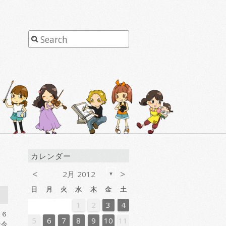
Search
カレンダー
<
>
2月 2012
▼
日
月
火
水
木
金
土
5
1
3
6
6
2
5
3
5
1
4
6
2
4
3
6
1
4
6
2
5
3
5
1
2
5
1
3
6
1
4
2
5
3
3
6
2
4
2
5
1
3
6
1
4
4
3
5
1
3
6
2
4
2
5
5
1
4
6
2
4
3
5
1
3
6
3
6
1
4
6
2
5
3
5
1
1
4
2
5
3
6
1
4
6
2
2
5
1
3
6
1
4
2
5
3
3
6
2
4
2
5
1
3
6
1
4
5
1
4
6
2
4
3
5
1
3
6
6
2
5
3
5
1
4
6
2
4
3
6
1
4
6
2
5
3
5
1
1
4
2
5
3
6
1
4
6
2
6
2
4
2
5
1
3
6
1
4
4
3
5
1
3
6
2
4
2
5
5
1
4
6
2
4
3
5
1
3
6
6
2
5
3
5
1
4
6
2
4
1
4
2
5
6
2
4
7
7
3
6
1
4
6
2
5
7
3
5
1
1
4
7
2
5
7
3
6
1
4
6
2
3
6
2
4
7
2
5
1
3
6
1
4
4
7
3
5
1
3
6
2
4
7
2
5
5
1
4
6
2
4
7
3
5
1
3
6
6
2
5
7
3
5
1
4
6
2
4
7
1
4
7
2
5
7
3
6
1
4
6
2
2
5
1
3
6
1
4
7
2
5
7
3
3
6
2
4
7
2
5
1
3
6
1
4
4
7
3
5
1
3
6
2
4
7
2
5
6
2
5
7
3
5
1
4
6
2
4
7
7
3
6
1
4
6
2
5
7
3
5
1
1
4
7
2
5
7
3
6
1
4
6
2
2
5
1
3
6
1
4
7
2
5
7
3
7
3
5
1
3
6
2
4
7
2
5
5
1
4
6
2
4
7
3
5
1
3
6
6
2
5
7
3
5
1
4
6
2
4
7
7
3
6
1
4
6
2
5
7
3
5
1
2
5
1
3
6
1
1
2
3
4
１６
12
10
13
13
12
10
12
11
13
11
10
13
11
13
12
10
12
12
10
13
11
12
10
10
13
11
12
10
13
11
11
10
12
10
13
11
12
12
11
13
11
10
12
10
13
10
13
11
13
12
10
12
11
12
10
13
11
13
12
10
13
11
12
10
10
13
11
12
10
13
11
12
11
13
11
10
12
10
13
13
12
10
12
11
13
11
10
13
11
13
12
10
12
11
12
10
13
11
13
13
11
12
10
13
11
11
10
12
10
13
11
12
12
11
13
11
10
12
10
13
13
12
10
12
11
13
11
11
12
8
9
7
8
9
7
7
8
9
7
8
9
8
8
7
9
7
9
7
9
8
8
7
8
9
7
9
8
9
7
8
7
8
9
7
8
8
7
9
7
8
9
9
8
8
7
9
7
9
7
9
8
8
8
9
7
8
9
7
8
9
7
7
8
9
7
8
8
7
9
7
8
9
9
7
9
8
8
7
8
9
7
9
8
9
7
8
9
7
8
9
7
8
7
9
7
13
11
14
14
10
13
11
13
12
14
10
12
11
14
12
14
10
13
11
13
10
13
11
14
12
10
13
11
11
14
10
12
10
13
11
14
12
12
11
13
11
14
10
12
10
13
13
12
14
10
12
11
13
11
14
11
14
12
14
10
13
11
13
12
10
13
11
14
12
14
10
10
13
11
14
12
10
13
11
11
14
10
12
10
13
11
14
12
13
12
14
10
12
11
13
11
14
14
10
13
11
13
12
14
10
12
11
14
12
14
10
13
11
13
12
10
13
11
14
12
14
10
14
10
12
10
13
11
14
12
12
11
13
11
14
10
12
10
13
13
12
14
10
12
11
13
11
14
14
10
13
11
13
12
14
10
12
12
10
13
9
8
9
8
8
9
8
9
9
9
8
8
8
9
9
8
9
8
9
8
9
8
9
8
9
9
8
8
9
9
9
8
8
8
9
9
9
8
9
8
9
8
8
9
8
9
9
8
8
9
8
9
9
8
9
8
9
8
9
8
9
8
9
8
8
5
6
7
8
9
10
11
は今