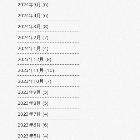
2024年5月
(6)
2024年4月
(6)
2024年3月
(8)
2024年2月
(7)
2024年1月
(4)
2023年12月
(8)
2023年11月
(10)
2023年10月
(7)
2023年9月
(5)
2023年8月
(5)
2023年7月
(4)
2023年6月
(6)
2023年5月
(4)