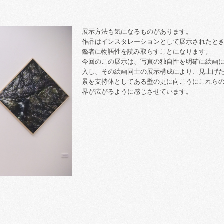
展示方法も気になるものがあります。
作品はインスタレーションとして展示されたと
鑑者に物語性を読み取らすことになります。
今回のこの展示は、写真の独自性を明確に絵画
入し、その絵画同士の展示構成により、見上げ
景を支持体としてある壁の更に向こうにこれら
界が広がるように感じさせています。