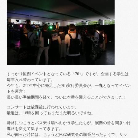
すっかり恒例イベントとなっている「7th」ですが、企画する学生は
毎年入れ替わっています。
今年も、2年生中心に発足した7th実行委員会が、一丸となってイベン
トを運営！
長い長い準備期間を経て、ついに本番を迎えることができました！
コンサートは放課後に行われています。
最近は、18時を回ってもまだまだ明るいですね。
帰路につこうとバス乗り場へ向かう学生たちが、演奏の音を聞きつけ
進路を変えて集まってきます。
私が伺った時には、ちょうどJAZZ研究会の順番だったようで、サッ