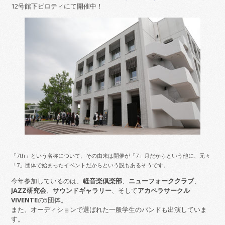
12号館下ピロティにて開催中！
「7th」という名称について、その由来は開催が「7」月だからという他に、元々
「7」団体で始まったイベントだからという説もあるそうです。
今年参加しているのは、
軽音楽倶楽部
、
ニューフォーククラブ
、
JAZZ研究会
、
サウンドギャラリー
、そして
アカペラサークル
VIVENTE
の5団体。
また、オーディションで選ばれた一般学生のバンドも出演していま
す。