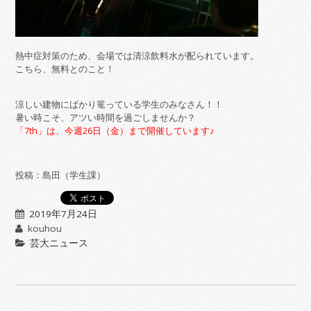
熱中症対策のため、会場では清涼飲料水が配られています。
こちら、無料とのこと！
涼しい建物にばかり篭っている学生のみなさん！！
暑い時こそ、アツい時間を過ごしませんか？
「7th」は、今週26日（金）まで開催しています♪
投稿：島田（学生課）
2019年7月24日
kouhou
芸大ニュース