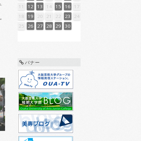
チ
19
15
17
20
20
16
19
14
17
19
15
18
20
16
18
14
14
17
20
15
18
20
16
19
14
17
19
15
16
19
15
17
20
15
18
14
16
19
14
17
17
20
16
18
14
16
19
15
17
20
15
18
18
14
17
19
15
17
20
16
18
14
16
19
19
15
18
20
16
18
14
17
19
15
17
20
14
17
20
15
18
20
16
19
14
17
19
15
15
18
14
16
19
14
17
20
15
18
20
16
16
19
15
17
20
15
18
14
19
14
17
17
20
16
18
14
16
19
15
17
20
15
18
19
15
18
20
16
18
14
17
19
15
17
20
20
16
19
14
17
19
15
18
20
16
18
14
14
17
20
15
18
20
16
19
14
17
19
15
15
18
14
16
19
14
17
20
15
18
20
16
17
20
16
18
14
16
19
15
17
20
15
18
18
14
17
19
15
17
20
16
18
14
16
19
19
15
18
20
16
18
14
17
19
15
17
20
20
16
19
14
17
19
15
18
20
16
18
14
15
18
14
16
19
14
20
16
18
21
21
17
20
15
18
20
16
19
21
17
19
15
15
18
21
16
19
21
17
20
15
18
20
16
17
20
16
18
21
16
19
15
17
20
15
18
18
21
17
19
15
17
20
16
18
21
16
19
19
15
18
20
16
18
21
17
19
15
17
20
20
16
19
21
17
19
15
18
20
16
18
21
15
18
21
16
19
21
17
20
15
18
20
16
16
19
15
17
20
15
18
21
16
19
21
17
17
20
16
18
21
16
19
15
20
15
18
18
21
17
19
15
17
20
16
18
21
16
19
20
16
19
21
17
19
15
18
20
16
18
21
21
17
20
15
18
20
16
19
21
17
19
15
15
18
21
16
19
21
17
20
15
18
20
16
16
19
15
17
20
15
18
21
16
19
21
17
18
21
17
19
15
17
20
16
18
21
16
19
19
15
18
20
16
18
21
17
19
15
17
20
20
16
19
21
17
19
15
18
20
16
18
21
21
17
20
15
18
20
16
19
21
17
19
15
16
19
15
17
20
15
11
12
13
14
15
16
17
26
22
24
27
27
23
26
21
24
26
22
25
27
23
25
21
21
24
27
22
25
27
23
26
21
24
26
22
23
26
22
24
27
22
25
21
23
26
21
24
24
27
23
25
21
23
26
22
24
27
22
25
25
21
24
26
22
24
27
23
25
21
23
26
26
22
25
27
23
25
21
24
26
22
24
27
21
24
27
22
25
27
23
26
21
24
26
22
22
25
21
23
26
21
24
27
22
25
27
23
23
26
22
24
27
22
25
21
26
21
24
24
27
23
25
21
23
26
22
24
27
22
25
26
22
25
27
23
25
21
24
26
22
24
27
27
23
26
21
24
26
22
25
27
23
25
21
21
24
27
22
25
27
23
26
21
24
26
22
22
25
21
23
26
21
24
27
22
25
27
23
24
27
23
25
21
23
26
22
24
27
22
25
25
21
24
26
22
24
27
23
25
21
23
26
26
22
25
27
23
25
21
24
26
22
24
27
27
23
26
21
24
26
22
25
27
23
25
21
22
25
21
23
26
21
27
23
25
28
28
24
27
22
25
27
23
26
28
24
26
22
22
25
28
23
26
28
24
27
22
25
27
23
24
27
23
25
28
23
26
22
24
27
22
25
25
28
24
26
22
24
27
23
25
28
23
26
26
22
25
27
23
25
28
24
26
22
24
27
27
23
26
28
24
26
22
25
27
23
25
28
22
25
28
23
26
28
24
27
22
25
27
23
23
26
22
24
27
22
25
28
23
26
28
24
24
27
23
25
28
23
26
22
27
22
25
25
28
24
26
22
24
27
23
25
28
23
26
27
23
26
28
24
26
22
25
27
23
25
28
28
24
27
22
25
27
23
26
28
24
26
22
22
25
28
23
26
28
24
27
22
25
27
23
23
26
22
24
27
22
25
28
23
26
28
24
25
28
24
26
22
24
27
23
25
28
23
26
26
22
25
27
23
25
28
24
26
22
24
27
27
23
26
28
24
26
22
25
27
23
25
28
28
24
27
22
25
27
23
26
28
24
26
22
23
26
22
24
27
22
18
19
20
21
22
23
24
ん
29
30
28
31
29
30
28
28
31
29
30
28
31
29
29
29
28
30
28
31
30
28
30
29
29
28
31
29
30
28
30
29
30
28
31
29
28
31
29
30
28
31
29
28
30
28
31
29
30
29
29
28
28
31
30
28
30
29
29
29
30
28
31
29
30
28
31
29
30
28
28
31
29
30
28
31
29
28
30
28
31
29
30
30
28
30
29
29
28
31
29
30
28
30
29
30
28
31
29
30
28
31
29
30
28
29
28
30
28
30
31
29
30
31
29
30
31
29
30
30
30
29
29
31
29
30
30
29
30
31
29
30
31
29
30
29
30
31
29
30
29
29
30
31
30
30
29
29
31
29
30
30
30
31
29
30
31
29
30
31
29
30
31
29
30
29
29
30
31
31
29
30
30
29
30
31
29
30
31
29
30
31
29
30
31
29
29
29
25
26
27
28
29
30
バナー