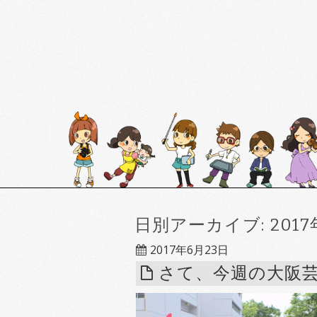
日別アーカイブ:
201
2017年6月23日
さて、今週の大阪