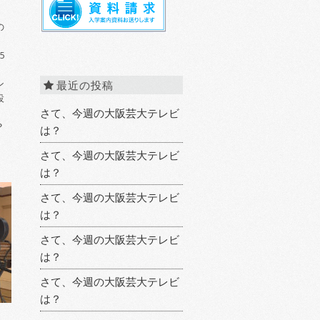
の
5
ン
最近の投稿
設
さて、今週の大阪芸大テレビ
？
は？
さて、今週の大阪芸大テレビ
は？
さて、今週の大阪芸大テレビ
は？
さて、今週の大阪芸大テレビ
は？
さて、今週の大阪芸大テレビ
は？