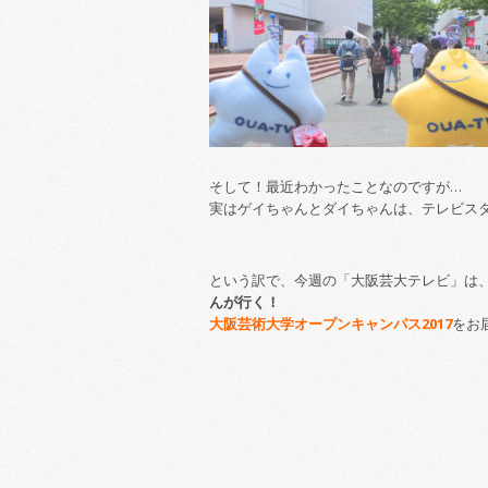
そして！最近わかったことなのですが…
実はゲイちゃんとダイちゃんは、テレビス
という訳で、今週の「大阪芸大テレビ」は
んが行く！
大阪芸術大学オープンキャンパス2017
をお