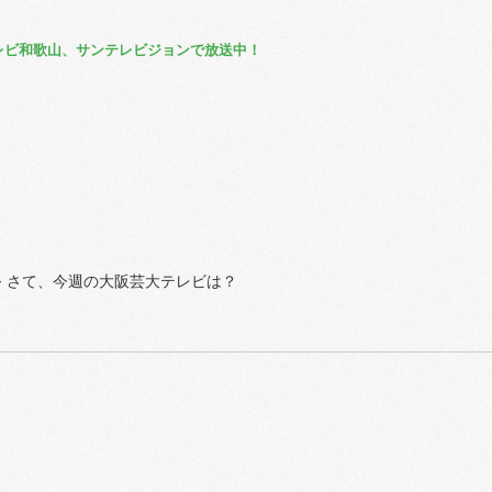
レビ和歌山、サンテレビジョンで放送中！
さて、今週の大阪芸大テレビは？