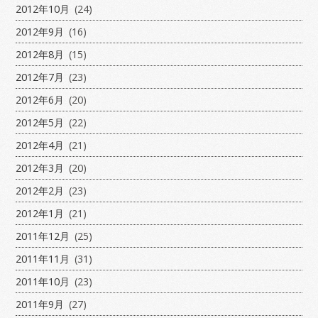
2012年10月
(24)
2012年9月
(16)
2012年8月
(15)
2012年7月
(23)
2012年6月
(20)
2012年5月
(22)
2012年4月
(21)
2012年3月
(20)
2012年2月
(23)
2012年1月
(21)
2011年12月
(25)
2011年11月
(31)
2011年10月
(23)
2011年9月
(27)