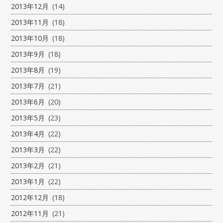
2013年12月
(14)
2013年11月
(18)
2013年10月
(18)
2013年9月
(18)
2013年8月
(19)
2013年7月
(21)
2013年6月
(20)
2013年5月
(23)
2013年4月
(22)
2013年3月
(22)
2013年2月
(21)
2013年1月
(22)
2012年12月
(18)
2012年11月
(21)