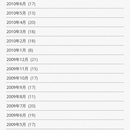
2010年6月
(17)
2010年5月
(13)
2010年4月
(20)
2010年3月
(18)
2010年2月
(18)
2010年1月
(8)
2009年12月
(21)
2009年11月
(15)
2009年10月
(17)
2009年9月
(17)
2009年8月
(11)
2009年7月
(20)
2009年6月
(19)
2009年5月
(17)