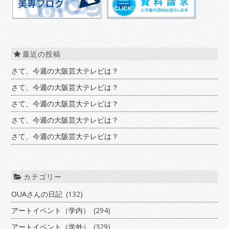
最近の投稿
さて、今週の大阪芸大テレビは？
さて、今週の大阪芸大テレビは？
さて、今週の大阪芸大テレビは？
さて、今週の大阪芸大テレビは？
さて、今週の大阪芸大テレビは？
カテゴリー
OUAさんの日記
(132)
アートイベント（学内）
(294)
アートイベント（学外）
(329)