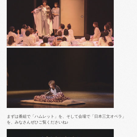
まずは番組で「ハムレット」を、そして会場で「日本三文オペラ」
を、みなさんぜひご覧くださいね♪