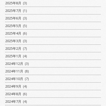
2025年8月
(3)
2025年7月
(1)
2025年6月
(3)
2025年5月
(5)
2025年4月
(6)
2025年3月
(3)
2025年2月
(7)
2025年1月
(4)
2024年12月
(3)
2024年11月
(8)
2024年10月
(7)
2024年9月
(4)
2024年8月
(6)
2024年7月
(4)