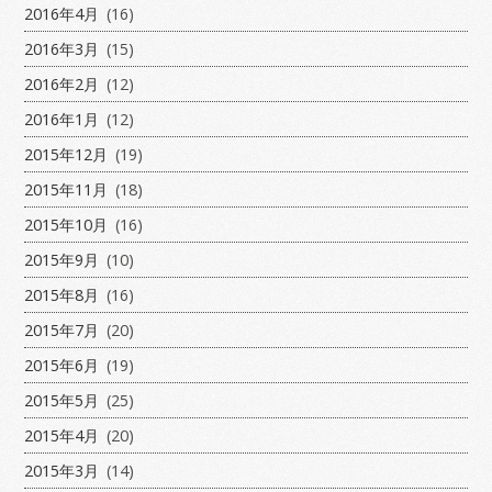
2016年4月
(16)
2016年3月
(15)
2016年2月
(12)
2016年1月
(12)
2015年12月
(19)
2015年11月
(18)
2015年10月
(16)
2015年9月
(10)
2015年8月
(16)
2015年7月
(20)
2015年6月
(19)
2015年5月
(25)
2015年4月
(20)
2015年3月
(14)