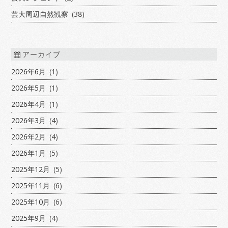
芸大周辺自然観察
(38)
アーカイブ
2026年6月
(1)
2026年5月
(1)
2026年4月
(1)
2026年3月
(4)
2026年2月
(4)
2026年1月
(5)
2025年12月
(5)
2025年11月
(6)
2025年10月
(6)
2025年9月
(4)