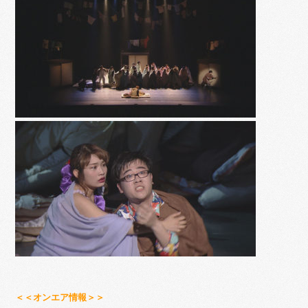
＜＜オンエア情報＞＞