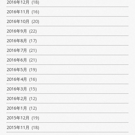
2016年12月
(18)
2016年11月
(16)
2016年10月
(20)
2016年9月
(22)
2016年8月
(17)
2016年7月
(21)
2016年6月
(21)
2016年5月
(19)
2016年4月
(16)
2016年3月
(15)
2016年2月
(12)
2016年1月
(12)
2015年12月
(19)
2015年11月
(18)