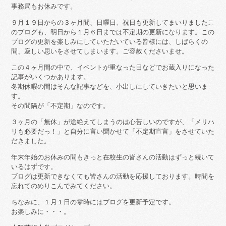
事務局もお休みです。
９月１９日からの３ヶ月間、日曜日、祝日も更新してまいりましたこ
のブログも、明日から１月６日までは不定期の更新になります。この
ブログの更新を楽しみにしていただいている皆様には、しばらくの
間、寂しい思いをさせてしまいます。ご容赦くださいませ。
この４ヶ月間の中で、イベントが重なった日などでお蔵入りになった
記事がいくつかあります。
冬期休暇の間はそんな記事などを、小出しにしていきたいと思いま
す。
その間隔が「不定期」なのです。
３ヶ月の「無休」が途絶えてしまうのは心苦しいのですが、「メリハ
リも必要だっ！」と自分に言い聞かせて「不定期宣言」をさせていた
だきました。
年末年始のお休みの間もきっと在校生の皆さんの活動はずっと続いて
いるはずです。
ブログは更新できなくても皆さんの活動を応援しております。時間を
忘れてのめりこんでみてください。
ちなみに、１月１日の零時にはブログを更新予定です。
お楽しみに・・・。