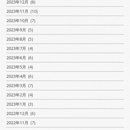
2023年12月
(8)
2023年11月
(10)
2023年10月
(7)
2023年9月
(5)
2023年8月
(5)
2023年7月
(4)
2023年6月
(6)
2023年5月
(4)
2023年4月
(6)
2023年3月
(7)
2023年2月
(4)
2023年1月
(3)
2022年12月
(6)
2022年11月
(7)