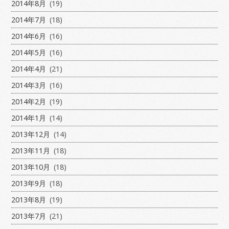
2014年8月
(19)
2014年7月
(18)
2014年6月
(16)
2014年5月
(16)
2014年4月
(21)
2014年3月
(16)
2014年2月
(19)
2014年1月
(14)
2013年12月
(14)
2013年11月
(18)
2013年10月
(18)
2013年9月
(18)
2013年8月
(19)
2013年7月
(21)