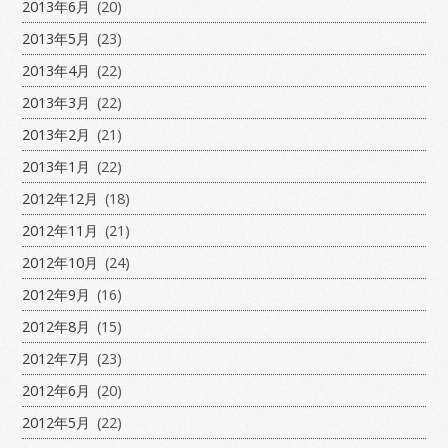
2013年6月
(20)
2013年5月
(23)
2013年4月
(22)
2013年3月
(22)
2013年2月
(21)
2013年1月
(22)
2012年12月
(18)
2012年11月
(21)
2012年10月
(24)
2012年9月
(16)
2012年8月
(15)
2012年7月
(23)
2012年6月
(20)
2012年5月
(22)