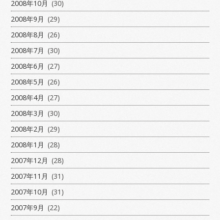
2008年10月
(30)
2008年9月
(29)
2008年8月
(26)
2008年7月
(30)
2008年6月
(27)
2008年5月
(26)
2008年4月
(27)
2008年3月
(30)
2008年2月
(29)
2008年1月
(28)
2007年12月
(28)
2007年11月
(31)
2007年10月
(31)
2007年9月
(22)