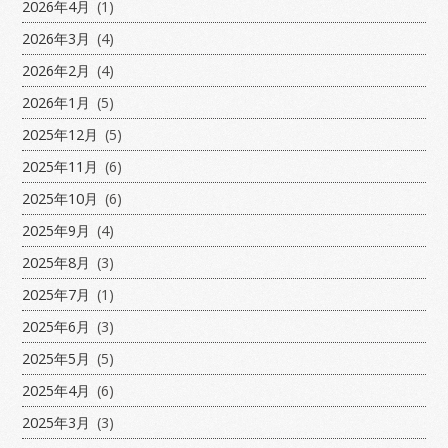
2026年4月
(1)
2026年3月
(4)
2026年2月
(4)
2026年1月
(5)
2025年12月
(5)
2025年11月
(6)
2025年10月
(6)
2025年9月
(4)
2025年8月
(3)
2025年7月
(1)
2025年6月
(3)
2025年5月
(5)
2025年4月
(6)
2025年3月
(3)