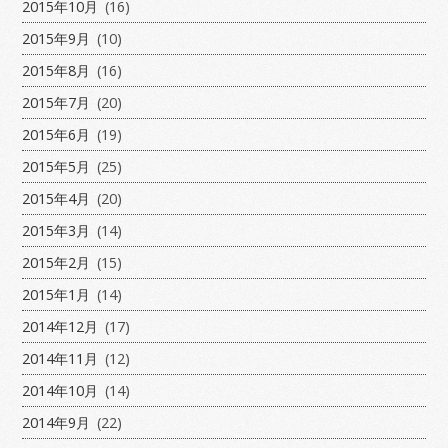
2015年10月
(16)
2015年9月
(10)
2015年8月
(16)
2015年7月
(20)
2015年6月
(19)
2015年5月
(25)
2015年4月
(20)
2015年3月
(14)
2015年2月
(15)
2015年1月
(14)
2014年12月
(17)
2014年11月
(12)
2014年10月
(14)
2014年9月
(22)