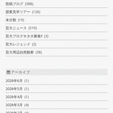
投稿ブログ
(388)
授業見学ツアー
(126)
未分類
(19)
芸大ニュース
(519)
芸大ブログネタ大募集!!
(3)
芸大レジェンド
(2)
芸大周辺自然観察
(38)
アーカイブ
2026年6月
(1)
2026年5月
(1)
2026年4月
(1)
2026年3月
(4)
2026年2月
(4)