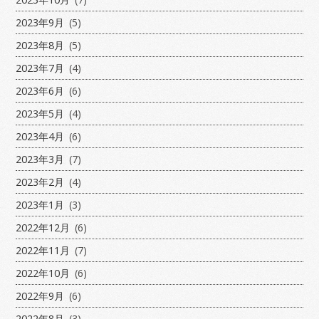
2023年9月
(5)
2023年8月
(5)
2023年7月
(4)
2023年6月
(6)
2023年5月
(4)
2023年4月
(6)
2023年3月
(7)
2023年2月
(4)
2023年1月
(3)
2022年12月
(6)
2022年11月
(7)
2022年10月
(6)
2022年9月
(6)
2022年8月
(3)