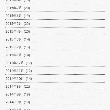
2015年7月
(20)
2015年6月
(19)
2015年5月
(25)
2015年4月
(20)
2015年3月
(14)
2015年2月
(15)
2015年1月
(14)
2014年12月
(17)
2014年11月
(12)
2014年10月
(14)
2014年9月
(22)
2014年8月
(19)
2014年7月
(18)
2014年6月
(16)