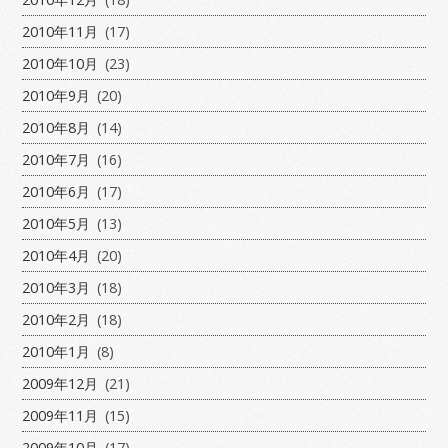
2010年11月
(17)
2010年10月
(23)
2010年9月
(20)
2010年8月
(14)
2010年7月
(16)
2010年6月
(17)
2010年5月
(13)
2010年4月
(20)
2010年3月
(18)
2010年2月
(18)
2010年1月
(8)
2009年12月
(21)
2009年11月
(15)
2009年10月
(17)