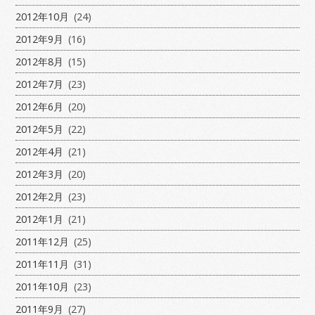
2012年10月
(24)
2012年9月
(16)
2012年8月
(15)
2012年7月
(23)
2012年6月
(20)
2012年5月
(22)
2012年4月
(21)
2012年3月
(20)
2012年2月
(23)
2012年1月
(21)
2011年12月
(25)
2011年11月
(31)
2011年10月
(23)
2011年9月
(27)