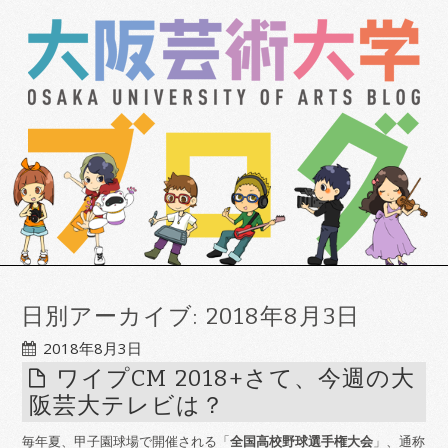
日別アーカイブ:
2018年8月3日
2018年8月3日
ワイプCM 2018+さて、今週の大
阪芸大テレビは？
毎年夏、甲子園球場で開催される「
全国高校野球選手権大会
」、通称