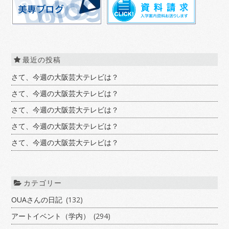
最近の投稿
さて、今週の大阪芸大テレビは？
さて、今週の大阪芸大テレビは？
さて、今週の大阪芸大テレビは？
さて、今週の大阪芸大テレビは？
さて、今週の大阪芸大テレビは？
カテゴリー
OUAさんの日記
(132)
アートイベント（学内）
(294)