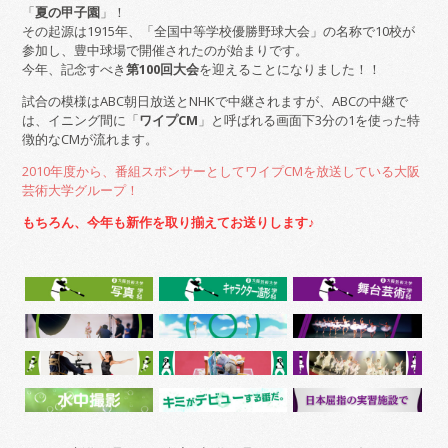
「
夏の甲子園
」！
その起源は1915年、「全国中等学校優勝野球大会」の名称で10校が
参加し、豊中球場で開催されたのが始まりです。
今年、記念すべき
第100回大会
を迎えることになりました！！
試合の模様はABC朝日放送とNHKで中継されますが、ABCの中継で
は、イニング間に「
ワイプCM
」と呼ばれる画面下3分の1を使った特
徴的なCMが流れます。
2010年度から、番組スポンサーとしてワイプCMを放送している大阪
芸術大学グループ！
もちろん、今年も新作を取り揃えてお送りします♪