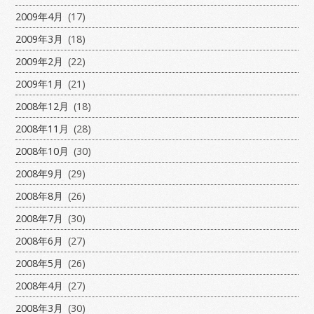
2009年4月
(17)
2009年3月
(18)
2009年2月
(22)
2009年1月
(21)
2008年12月
(18)
2008年11月
(28)
2008年10月
(30)
2008年9月
(29)
2008年8月
(26)
2008年7月
(30)
2008年6月
(27)
2008年5月
(26)
2008年4月
(27)
2008年3月
(30)