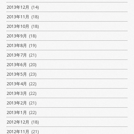
2013年12月
(14)
2013年11月
(18)
2013年10月
(18)
2013年9月
(18)
2013年8月
(19)
2013年7月
(21)
2013年6月
(20)
2013年5月
(23)
2013年4月
(22)
2013年3月
(22)
2013年2月
(21)
2013年1月
(22)
2012年12月
(18)
2012年11月
(21)