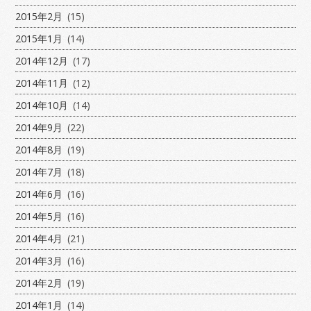
2015年2月
(15)
2015年1月
(14)
2014年12月
(17)
2014年11月
(12)
2014年10月
(14)
2014年9月
(22)
2014年8月
(19)
2014年7月
(18)
2014年6月
(16)
2014年5月
(16)
2014年4月
(21)
2014年3月
(16)
2014年2月
(19)
2014年1月
(14)