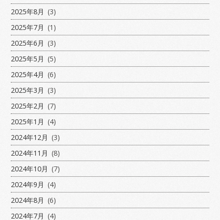
2025年8月
(3)
2025年7月
(1)
2025年6月
(3)
2025年5月
(5)
2025年4月
(6)
2025年3月
(3)
2025年2月
(7)
2025年1月
(4)
2024年12月
(3)
2024年11月
(8)
2024年10月
(7)
2024年9月
(4)
2024年8月
(6)
2024年7月
(4)