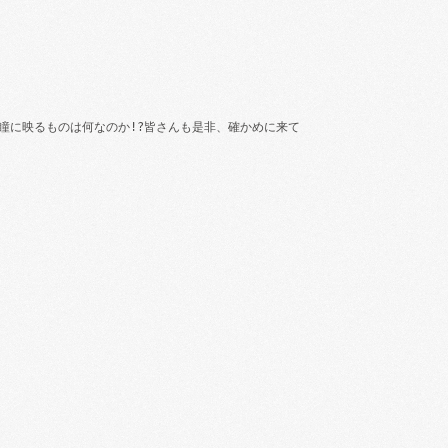
の瞳に映るものは何なのか!?皆さんも是非、確かめに来て