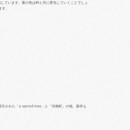
成しています。葉の色は時と共に変化していくことでしょ
ます。
展示された「
a sacred tree
」
と「河南町」の他、新作も