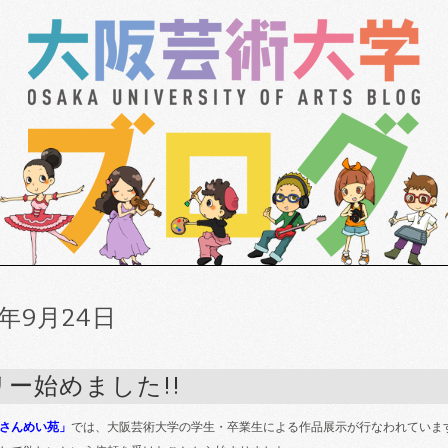
9年9月24日
ー始めました!!
さん
め
い苑」
では、大阪芸術大学の学生・卒業生による作品展示が行なわれていま