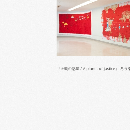
『正義の惑星 / A planet of justice