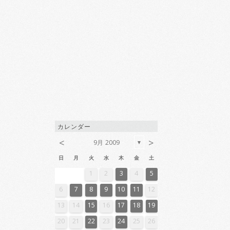
カレンダー
<
>
9月 2009
▼
日
月
火
水
木
金
土
3
1
4
4
3
1
3
2
4
2
1
4
2
4
3
1
3
3
1
4
2
3
1
1
4
2
3
1
4
2
2
1
3
1
4
2
3
3
2
4
2
1
3
1
4
1
4
2
4
3
1
3
2
3
1
4
2
4
3
1
4
2
3
1
1
4
2
3
1
4
2
3
2
4
2
1
3
1
4
4
3
1
3
2
4
2
1
4
2
4
3
1
3
2
3
1
4
2
4
1
4
2
3
1
4
2
2
1
3
1
4
2
3
3
2
4
1
3
1
4
4
3
1
3
2
4
2
2
3
4
2
5
5
1
4
2
4
3
5
1
3
2
5
3
5
1
4
2
4
1
4
2
5
3
1
4
2
2
5
1
3
1
4
2
5
3
3
2
4
2
5
1
3
1
4
4
3
5
1
3
2
4
2
5
2
5
3
5
1
4
2
4
3
1
4
2
5
3
5
1
1
4
2
5
3
1
4
2
2
5
1
3
1
4
2
5
3
4
3
5
1
3
2
4
2
5
5
1
4
2
4
3
5
1
3
2
5
3
5
1
4
2
4
3
1
4
2
5
3
5
1
2
5
1
3
1
4
2
5
3
3
2
4
2
5
1
3
1
4
4
3
5
1
2
4
2
5
5
1
4
2
4
3
5
1
3
3
1
4
5
1
3
6
6
2
5
3
5
1
4
6
2
4
3
6
1
4
6
2
5
3
5
1
2
5
1
3
6
1
4
2
5
3
3
6
2
4
2
5
1
3
6
1
4
4
3
5
1
3
6
2
4
2
5
5
1
4
6
2
4
3
5
1
3
6
3
6
1
4
6
2
5
3
5
1
1
4
2
5
3
6
1
4
6
2
2
5
1
3
6
1
4
2
5
3
3
6
2
4
2
5
1
3
6
1
4
5
1
4
6
2
4
3
5
1
3
6
6
2
5
3
5
1
4
6
2
4
3
6
1
4
6
2
5
3
5
1
1
4
2
5
3
6
1
4
6
2
3
6
2
4
2
5
1
3
6
1
4
4
3
5
1
3
6
2
4
2
5
5
1
4
6
2
3
5
1
3
6
6
2
5
3
5
1
4
6
2
4
1
4
2
5
6
2
4
7
7
3
6
1
4
6
2
5
7
3
5
1
1
4
7
2
5
7
3
6
1
4
6
2
3
6
2
4
7
2
5
1
3
6
1
4
4
7
3
5
1
3
6
2
4
7
2
5
5
1
4
6
2
4
7
3
5
1
3
6
6
2
5
7
3
5
1
4
6
2
4
7
1
4
7
2
5
7
3
6
1
4
6
2
2
5
1
3
6
1
4
7
2
5
7
3
3
6
2
4
7
2
5
1
3
6
1
4
4
7
3
5
1
3
6
2
4
7
2
5
6
2
5
7
3
5
1
4
6
2
4
7
7
3
6
1
4
6
2
5
7
3
5
1
1
4
7
2
5
7
3
6
1
4
6
2
2
5
1
3
6
1
4
7
2
5
7
3
4
7
3
5
1
3
6
2
4
7
2
5
5
1
4
6
2
4
7
3
5
1
3
6
6
2
5
7
3
1
4
6
2
4
7
7
3
6
1
4
6
2
5
7
3
5
1
2
5
1
3
6
1
1
2
3
4
5
10
11
11
10
10
11
11
11
10
10
10
11
10
11
10
11
10
11
10
10
11
10
11
11
11
10
10
10
11
11
10
11
10
11
10
11
10
11
10
11
11
10
10
11
11
11
10
10
10
11
11
11
10
11
10
11
10
10
11
10
11
11
10
10
11
10
6
8
7
5
8
6
9
7
9
5
5
8
6
9
7
5
8
6
7
6
8
6
9
5
7
5
8
8
7
9
5
7
6
8
6
9
9
5
8
6
8
7
9
5
7
6
9
7
9
5
8
6
8
5
8
6
9
7
5
8
6
6
9
5
7
5
8
6
9
7
7
6
8
6
9
5
7
5
8
8
7
9
5
7
6
8
6
9
6
9
7
9
5
8
6
8
7
5
8
6
9
7
9
5
5
8
6
9
7
5
8
6
6
9
5
7
5
8
6
9
7
8
7
9
5
7
6
8
6
9
9
5
8
6
8
7
9
5
7
6
9
7
5
8
6
8
7
5
8
6
9
7
9
5
6
9
5
7
5
11
12
12
11
11
10
12
10
12
10
12
11
11
11
12
10
11
12
10
11
12
10
10
11
12
10
11
11
10
12
10
11
12
12
10
12
11
11
10
11
12
10
12
11
12
10
11
12
10
11
12
10
11
10
12
10
11
12
12
11
11
10
12
10
12
10
12
11
11
10
11
12
10
12
12
10
11
12
10
10
11
12
10
11
11
10
12
11
12
12
11
11
10
12
10
10
11
7
9
8
6
9
7
8
6
6
9
7
8
6
9
7
8
7
9
7
6
8
6
9
9
8
6
8
7
9
7
6
9
7
9
8
6
8
7
8
6
9
7
9
6
9
7
8
6
9
7
7
6
8
6
9
7
8
8
7
9
7
6
8
6
9
9
8
6
8
7
9
7
7
8
6
9
7
9
8
6
9
7
8
6
6
9
7
8
6
9
7
7
6
8
6
9
7
8
9
8
6
8
7
9
7
6
9
7
9
8
6
8
7
8
6
9
7
9
8
6
9
7
8
6
7
6
8
6
12
10
13
13
12
10
12
11
13
11
10
13
11
13
12
10
12
12
10
13
11
12
10
10
13
11
12
10
13
11
11
10
12
10
13
11
12
12
11
13
11
10
12
10
13
10
13
11
13
12
10
12
11
12
10
13
11
13
12
10
13
11
12
10
10
13
11
12
10
13
11
12
11
13
11
10
12
10
13
13
12
10
12
11
13
11
10
13
11
13
12
10
12
11
12
10
13
11
13
10
13
11
12
10
13
11
11
10
12
10
13
11
12
12
11
13
10
12
10
13
13
12
10
12
11
13
11
11
12
8
9
7
8
9
7
7
8
9
7
8
9
8
8
7
9
7
9
7
9
8
8
7
8
9
7
9
8
9
7
8
7
8
9
7
8
8
7
9
7
8
9
9
8
8
7
9
7
9
7
9
8
8
8
9
7
8
9
7
8
9
7
7
8
9
7
8
8
7
9
7
8
9
9
7
9
8
8
7
8
9
7
9
8
9
7
8
9
7
8
9
7
8
7
9
7
13
11
14
14
10
13
11
13
12
14
10
12
11
14
12
14
10
13
11
13
10
13
11
14
12
10
13
11
11
14
10
12
10
13
11
14
12
12
11
13
11
14
10
12
10
13
13
12
14
10
12
11
13
11
14
11
14
12
14
10
13
11
13
12
10
13
11
14
12
14
10
10
13
11
14
12
10
13
11
11
14
10
12
10
13
11
14
12
13
12
14
10
12
11
13
11
14
14
10
13
11
13
12
14
10
12
11
14
12
14
10
13
11
13
12
10
13
11
14
12
14
10
11
14
10
12
10
13
11
14
12
12
11
13
11
14
10
12
10
13
13
12
14
10
11
13
11
14
14
10
13
11
13
12
14
10
12
12
10
13
9
8
9
8
8
9
8
9
9
9
8
8
8
9
9
8
9
8
9
8
9
8
9
8
9
9
8
8
9
9
9
8
8
8
9
9
9
8
9
8
9
8
8
9
8
9
9
8
8
9
8
9
9
8
9
8
9
8
9
8
9
8
9
8
8
6
7
8
9
10
11
12
17
13
15
18
18
14
17
12
15
17
13
16
18
14
16
12
12
15
18
13
16
18
14
17
12
15
17
13
14
17
13
15
18
13
16
12
14
17
12
15
15
18
14
16
12
14
17
13
15
18
13
16
16
12
15
17
13
15
18
14
16
12
14
17
17
13
16
18
14
16
12
15
17
13
15
18
12
15
18
13
16
18
14
17
12
15
17
13
13
16
12
14
17
12
15
18
13
16
18
14
14
17
13
15
18
13
16
12
14
17
12
15
15
18
14
16
12
14
17
13
15
18
13
16
17
13
16
18
14
16
12
15
17
13
15
18
18
14
17
12
15
17
13
16
18
14
16
12
12
15
18
13
16
18
14
17
12
15
17
13
13
16
12
14
17
12
15
18
13
16
18
14
15
18
14
16
12
14
17
13
15
18
13
16
16
12
15
17
13
15
18
14
16
12
14
17
17
13
16
18
14
12
15
17
13
15
18
18
14
17
12
15
17
13
16
18
14
16
12
13
16
12
14
17
12
18
14
16
19
19
15
18
13
16
18
14
17
19
15
17
13
13
16
19
14
17
19
15
18
13
16
18
14
15
18
14
16
19
14
17
13
15
18
13
16
16
19
15
17
13
15
18
14
16
19
14
17
17
13
16
18
14
16
19
15
17
13
15
18
18
14
17
19
15
17
13
16
18
14
16
19
13
16
19
14
17
19
15
18
13
16
18
14
14
17
13
15
18
13
16
19
14
17
19
15
15
18
14
16
19
14
17
13
15
18
13
16
16
19
15
17
13
15
18
14
16
19
14
17
18
14
17
19
15
17
13
16
18
14
16
19
19
15
18
13
16
18
14
17
19
15
17
13
13
16
19
14
17
19
15
18
13
16
18
14
14
17
13
15
18
13
16
19
14
17
19
15
16
19
15
17
13
15
18
14
16
19
14
17
17
13
16
18
14
16
19
15
17
13
15
18
18
14
17
19
15
13
16
18
14
16
19
19
15
18
13
16
18
14
17
19
15
17
13
14
17
13
15
18
13
19
15
17
20
20
16
19
14
17
19
15
18
20
16
18
14
14
17
20
15
18
20
16
19
14
17
19
15
16
19
15
17
20
15
18
14
16
19
14
17
17
20
16
18
14
16
19
15
17
20
15
18
18
14
17
19
15
17
20
16
18
14
16
19
19
15
18
20
16
18
14
17
19
15
17
20
14
17
20
15
18
20
16
19
14
17
19
15
15
18
14
16
19
14
17
20
15
18
20
16
16
19
15
17
20
15
18
14
16
19
14
17
17
20
16
18
14
16
19
15
17
20
15
18
19
15
18
20
16
18
14
17
19
15
17
20
20
16
19
14
17
19
15
18
20
16
18
14
14
17
20
15
18
20
16
19
14
17
19
15
15
18
14
16
19
14
17
20
15
18
20
16
17
20
16
18
14
16
19
15
17
20
15
18
18
14
17
19
15
17
20
16
18
14
16
19
19
15
18
20
16
14
17
19
15
17
20
20
16
19
14
17
19
15
18
20
16
18
14
15
18
14
16
19
14
20
16
18
21
21
17
20
15
18
20
16
19
21
17
19
15
15
18
21
16
19
21
17
20
15
18
20
16
17
20
16
18
21
16
19
15
17
20
15
18
18
21
17
19
15
17
20
16
18
21
16
19
19
15
18
20
16
18
21
17
19
15
17
20
20
16
19
21
17
19
15
18
20
16
18
21
15
18
21
16
19
21
17
20
15
18
20
16
16
19
15
17
20
15
18
21
16
19
21
17
17
20
16
18
21
16
19
15
17
20
15
18
18
21
17
19
15
17
20
16
18
21
16
19
20
16
19
21
17
19
15
18
20
16
18
21
21
17
20
15
18
20
16
19
21
17
19
15
15
18
21
16
19
21
17
20
15
18
20
16
16
19
15
17
20
15
18
21
16
19
21
17
18
21
17
19
15
17
20
16
18
21
16
19
19
15
18
20
16
18
21
17
19
15
17
20
20
16
19
21
17
15
18
20
16
18
21
21
17
20
15
18
20
16
19
21
17
19
15
16
19
15
17
20
15
13
14
15
16
17
18
19
24
20
22
25
25
21
24
19
22
24
20
23
25
21
23
19
19
22
25
20
23
25
21
24
19
22
24
20
21
24
20
22
25
20
23
19
21
24
19
22
22
25
21
23
19
21
24
20
22
25
20
23
23
19
22
24
20
22
25
21
23
19
21
24
24
20
23
25
21
23
19
22
24
20
22
25
19
22
25
20
23
25
21
24
19
22
24
20
20
23
19
21
24
19
22
25
20
23
25
21
21
24
20
22
25
20
23
19
21
24
19
22
22
25
21
23
19
21
24
20
22
25
20
23
24
20
23
25
21
23
19
22
24
20
22
25
25
21
24
19
22
24
20
23
25
21
23
19
19
22
25
20
23
25
21
24
19
22
24
20
20
23
19
21
24
19
22
25
20
23
25
21
22
25
21
23
19
21
24
20
22
25
20
23
23
19
22
24
20
22
25
21
23
19
21
24
24
20
23
25
21
19
22
24
20
22
25
25
21
24
19
22
24
20
23
25
21
23
19
20
23
19
21
24
19
25
21
23
26
26
22
25
20
23
25
21
24
26
22
24
20
20
23
26
21
24
26
22
25
20
23
25
21
22
25
21
23
26
21
24
20
22
25
20
23
23
26
22
24
20
22
25
21
23
26
21
24
24
20
23
25
21
23
26
22
24
20
22
25
25
21
24
26
22
24
20
23
25
21
23
26
20
23
26
21
24
26
22
25
20
23
25
21
21
24
20
22
25
20
23
26
21
24
26
22
22
25
21
23
26
21
24
20
22
25
20
23
23
26
22
24
20
22
25
21
23
26
21
24
25
21
24
26
22
24
20
23
25
21
23
26
26
22
25
20
23
25
21
24
26
22
24
20
20
23
26
21
24
26
22
25
20
23
25
21
21
24
20
22
25
20
23
26
21
24
26
22
23
26
22
24
20
22
25
21
23
26
21
24
24
20
23
25
21
23
26
22
24
20
22
25
25
21
24
26
22
20
23
25
21
23
26
26
22
25
20
23
25
21
24
26
22
24
20
21
24
20
22
25
20
26
22
24
27
27
23
26
21
24
26
22
25
27
23
25
21
21
24
27
22
25
27
23
26
21
24
26
22
23
26
22
24
27
22
25
21
23
26
21
24
24
27
23
25
21
23
26
22
24
27
22
25
25
21
24
26
22
24
27
23
25
21
23
26
26
22
25
27
23
25
21
24
26
22
24
27
21
24
27
22
25
27
23
26
21
24
26
22
22
25
21
23
26
21
24
27
22
25
27
23
23
26
22
24
27
22
25
21
23
26
21
24
24
27
23
25
21
23
26
22
24
27
22
25
26
22
25
27
23
25
21
24
26
22
24
27
27
23
26
21
24
26
22
25
27
23
25
21
21
24
27
22
25
27
23
26
21
24
26
22
22
25
21
23
26
21
24
27
22
25
27
23
24
27
23
25
21
23
26
22
24
27
22
25
25
21
24
26
22
24
27
23
25
21
23
26
26
22
25
27
23
21
24
26
22
24
27
27
23
26
21
24
26
22
25
27
23
25
21
22
25
21
23
26
21
27
23
25
28
28
24
27
22
25
27
23
26
28
24
26
22
22
25
28
23
26
28
24
27
22
25
27
23
24
27
23
25
28
23
26
22
24
27
22
25
25
28
24
26
22
24
27
23
25
28
23
26
26
22
25
27
23
25
28
24
26
22
24
27
27
23
26
28
24
26
22
25
27
23
25
28
22
25
28
23
26
28
24
27
22
25
27
23
23
26
22
24
27
22
25
28
23
26
28
24
24
27
23
25
28
23
26
22
24
27
22
25
25
28
24
26
22
24
27
23
25
28
23
26
27
23
26
28
24
26
22
25
27
23
25
28
28
24
27
22
25
27
23
26
28
24
26
22
22
25
28
23
26
28
24
27
22
25
27
23
23
26
22
24
27
22
25
28
23
26
28
24
25
28
24
26
22
24
27
23
25
28
23
26
26
22
25
27
23
25
28
24
26
22
24
27
27
23
26
28
24
22
25
27
23
25
28
28
24
27
22
25
27
23
26
28
24
26
22
23
26
22
24
27
22
20
21
22
23
24
25
26