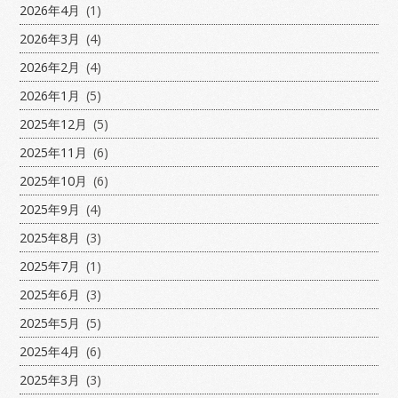
2026年4月
(1)
2026年3月
(4)
2026年2月
(4)
2026年1月
(5)
2025年12月
(5)
2025年11月
(6)
2025年10月
(6)
2025年9月
(4)
2025年8月
(3)
2025年7月
(1)
2025年6月
(3)
2025年5月
(5)
2025年4月
(6)
2025年3月
(3)