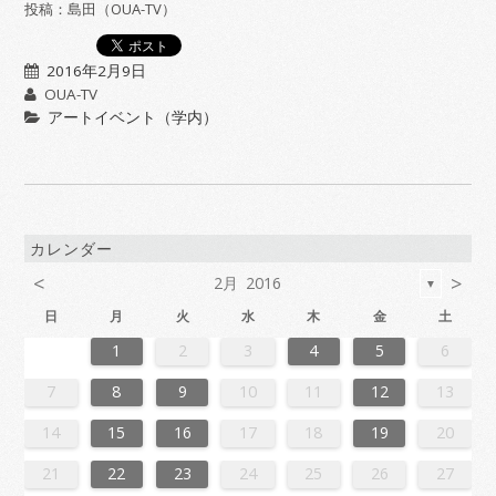
投稿：島田（OUA-TV）
2016年2月9日
OUA-TV
アートイベント（学内）
カレンダー
<
>
2月 2016
▼
日
月
火
水
木
金
土
6
2
4
7
7
3
6
1
4
6
2
5
7
3
5
1
1
4
7
2
5
7
3
6
1
4
6
2
3
6
2
4
7
2
5
1
3
6
1
4
4
7
3
5
1
3
6
2
4
7
2
5
5
1
4
6
2
4
7
3
5
1
3
6
6
2
5
7
3
5
1
4
6
2
4
7
1
4
7
2
5
7
3
6
1
4
6
2
2
5
1
3
6
1
4
7
2
5
7
3
3
6
2
4
7
2
5
1
3
6
1
4
4
7
3
5
1
3
6
2
4
7
2
5
2
5
7
3
5
1
4
6
2
4
7
7
3
6
1
4
6
2
5
7
3
5
1
1
4
7
2
5
7
3
6
1
4
6
2
2
5
1
3
6
1
4
7
2
5
7
3
4
7
3
5
1
3
6
2
4
7
2
5
5
1
4
6
2
4
7
3
5
1
3
6
6
2
5
7
3
5
1
4
6
2
4
7
7
3
6
1
4
6
2
5
7
3
5
1
2
5
1
3
6
1
1
2
3
4
5
6
3
1
4
4
0
3
1
3
2
4
0
2
1
4
2
4
0
3
1
3
0
3
1
4
2
0
3
1
1
4
0
2
0
3
1
4
2
2
1
3
1
4
0
2
0
3
3
2
4
0
2
1
3
1
4
1
4
2
4
0
3
1
3
2
0
3
1
4
2
4
0
0
3
1
4
2
0
3
1
1
4
0
2
0
3
1
4
2
2
4
0
2
1
3
1
4
4
0
3
1
3
2
4
0
2
1
4
2
4
0
3
1
3
2
0
3
1
4
2
4
0
1
4
0
2
0
3
1
4
2
2
1
3
1
4
0
2
0
3
3
2
4
0
2
1
3
1
4
4
0
3
1
3
2
4
0
2
2
0
3
9
8
9
8
8
9
8
9
9
9
8
8
8
9
9
8
9
8
9
8
9
8
9
8
9
9
8
8
9
9
9
8
8
8
9
9
9
8
9
8
9
8
8
9
8
9
9
8
8
9
8
9
9
8
9
8
9
8
9
8
9
8
9
8
8
7
8
9
10
11
12
13
0
6
8
1
1
7
0
5
8
0
6
9
1
7
9
5
5
8
1
6
9
1
7
0
5
8
0
6
7
0
6
8
1
6
9
5
7
0
5
8
8
1
7
9
5
7
0
6
8
1
6
9
9
5
8
0
6
8
1
7
9
5
7
0
0
6
9
1
7
9
5
8
0
6
8
1
5
8
1
6
9
1
7
0
5
8
0
6
6
9
5
7
0
5
8
1
6
9
1
7
7
0
6
8
1
6
9
5
7
0
5
8
8
1
7
9
5
7
0
6
8
1
6
9
6
9
1
7
9
5
8
0
6
8
1
1
7
0
5
8
0
6
9
1
7
9
5
5
8
1
6
9
1
7
0
5
8
0
6
6
9
5
7
0
5
8
1
6
9
1
7
8
1
7
9
5
7
0
6
8
1
6
9
9
5
8
0
6
8
1
7
9
5
7
0
0
6
9
1
7
9
5
8
0
6
8
1
1
7
0
5
8
0
6
9
1
7
9
5
6
9
5
7
0
5
14
15
16
17
18
19
20
7
3
5
8
8
4
7
2
5
7
3
6
8
4
6
2
2
5
8
3
6
8
4
7
2
5
7
3
4
7
3
5
8
3
6
2
4
7
2
5
5
8
4
6
2
4
7
3
5
8
3
6
6
2
5
7
3
5
8
4
6
2
4
7
7
3
6
8
4
6
2
5
7
3
5
8
2
5
8
3
6
8
4
7
2
5
7
3
3
6
2
4
7
2
5
8
3
6
8
4
4
7
3
5
8
3
6
2
4
7
2
5
5
8
4
6
2
4
7
3
5
8
3
6
3
6
8
4
6
2
5
7
3
5
8
8
4
7
2
5
7
3
6
8
4
6
2
2
5
8
3
6
8
4
7
2
5
7
3
3
6
2
4
7
2
5
8
3
6
8
4
5
8
4
6
2
4
7
3
5
8
3
6
6
2
5
7
3
5
8
4
6
2
4
7
7
3
6
8
4
6
2
5
7
3
5
8
8
4
7
2
5
7
3
6
8
4
6
2
3
6
2
4
7
2
21
22
23
24
25
26
27