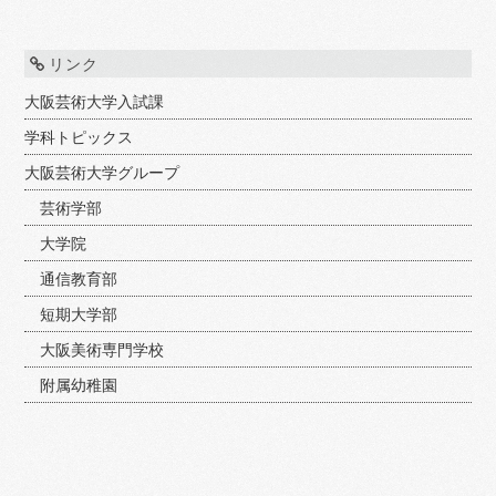
リンク
大阪芸術大学入試課
学科トピックス
大阪芸術大学グループ
芸術学部
大学院
通信教育部
短期大学部
大阪美術専門学校
附属幼稚園