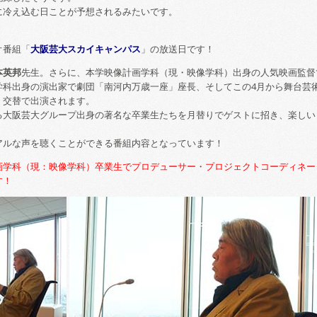
に冷え込む日ことが予想されるみたいです。
14
10
12
15
15
11
14
12
14
10
13
15
11
13
12
15
10
13
15
11
14
12
14
10
11
14
10
12
15
10
13
11
14
12
12
15
11
13
11
14
10
12
15
10
13
13
12
14
10
12
15
11
13
11
14
14
10
13
15
11
13
12
14
10
12
15
12
15
10
13
15
11
14
12
14
10
10
13
11
14
12
15
10
13
15
11
11
14
10
12
15
10
13
11
14
12
12
15
11
13
11
14
10
12
15
10
13
14
10
13
15
13
12
14
10
12
15
15
11
14
12
14
10
13
15
11
13
12
15
10
13
15
11
14
12
14
10
10
13
11
14
12
15
10
13
15
11
12
15
11
13
11
14
10
12
15
10
13
13
12
14
10
12
15
11
13
11
14
14
10
13
15
11
13
12
14
10
12
15
15
11
14
12
14
10
13
15
11
13
10
13
11
14
9
9
9
9
9
9
9
9
9
9
9
9
9
9
9
9
9
9
9
9
9
9
9
9
9
9
9
9
9
9
9
9
15
11
13
16
16
12
15
10
13
15
11
14
16
12
14
10
10
13
16
11
14
16
12
15
10
13
15
11
12
15
11
13
16
11
14
10
12
15
10
13
13
16
12
14
10
12
15
11
13
16
11
14
14
10
13
15
11
13
16
12
14
10
12
15
15
11
14
16
12
14
10
13
15
11
13
16
10
13
16
11
14
16
12
15
10
13
15
11
11
14
10
12
15
10
13
16
11
14
16
12
12
15
11
13
16
11
14
10
12
15
10
13
13
16
12
14
10
12
15
11
13
16
11
14
15
11
14
16
14
10
13
15
11
13
16
16
12
15
10
13
15
11
14
16
12
14
10
10
13
16
11
14
16
12
15
10
13
15
11
11
14
10
12
15
10
13
16
11
14
16
12
13
16
12
14
10
12
15
11
13
16
11
14
14
10
13
15
11
13
16
12
14
10
12
15
15
11
14
16
12
14
10
13
15
11
13
16
16
12
15
10
13
15
11
14
16
12
14
10
11
14
10
12
15
10
16
12
14
17
17
13
16
11
14
16
12
15
17
13
15
11
11
14
17
12
15
17
13
16
11
14
16
12
13
16
12
14
17
12
15
11
13
16
11
14
14
17
13
15
11
13
16
12
14
17
12
15
15
11
14
16
12
14
17
13
15
11
13
16
16
12
15
17
13
15
11
14
16
12
14
17
11
14
17
12
15
17
13
16
11
14
16
12
12
15
11
13
16
11
14
17
12
15
17
13
13
16
12
14
17
12
15
11
13
16
11
14
14
17
13
15
11
13
16
12
14
17
12
15
16
12
15
17
15
11
14
16
12
14
17
17
13
16
11
14
16
12
15
17
13
15
11
11
14
17
12
15
17
13
16
11
14
16
12
12
15
11
13
16
11
14
17
12
15
17
13
14
17
13
15
11
13
16
12
14
17
12
15
15
11
14
16
12
14
17
13
15
11
13
16
16
12
15
17
13
15
11
14
16
12
14
17
17
13
16
11
14
16
12
15
17
13
15
11
12
15
11
13
16
11
17
13
15
18
18
14
17
12
15
17
13
16
18
14
16
12
12
15
18
13
16
18
14
17
12
15
17
13
14
17
13
15
18
13
16
12
14
17
12
15
15
18
14
16
12
14
17
13
15
18
13
16
16
12
15
17
13
15
18
14
16
12
14
17
17
13
16
18
14
16
12
15
17
13
15
18
12
15
18
13
16
18
14
17
12
15
17
13
13
16
12
14
17
12
15
18
13
16
18
14
14
17
13
15
18
13
16
12
14
17
12
15
15
18
14
16
12
14
17
13
15
18
13
16
17
13
16
18
16
12
15
17
13
15
18
18
14
17
12
15
17
13
16
18
14
16
12
12
15
18
13
16
18
14
17
12
15
17
13
13
16
12
14
17
12
15
18
13
16
18
14
15
18
14
16
12
14
17
13
15
18
13
16
16
12
15
17
13
15
18
14
16
12
14
17
17
13
16
18
14
16
12
15
17
13
15
18
18
14
17
12
15
17
13
16
18
14
16
12
13
16
12
14
17
12
18
14
16
19
19
15
18
13
16
18
14
17
19
15
17
13
13
16
19
14
17
19
15
18
13
16
18
14
15
18
14
16
19
14
17
13
15
18
13
16
16
19
15
17
13
15
18
14
16
19
14
17
17
13
16
18
14
16
19
15
17
13
15
18
18
14
17
19
15
17
13
16
18
14
16
19
13
16
19
14
17
19
15
18
13
16
18
14
14
17
13
15
18
13
16
19
14
17
19
15
15
18
14
16
19
14
17
13
15
18
13
16
16
19
15
17
13
15
18
14
16
19
14
17
18
14
17
19
17
13
16
18
14
16
19
19
15
18
13
16
18
14
17
19
15
17
13
13
16
19
14
17
19
15
18
13
16
18
14
14
17
13
15
18
13
16
19
14
17
19
15
16
19
15
17
13
15
18
14
16
19
14
17
17
13
16
18
14
16
19
15
17
13
15
18
18
14
17
19
15
17
13
16
18
14
16
19
19
15
18
13
16
18
14
17
19
15
17
13
14
17
13
15
18
13
21
17
19
22
22
18
21
16
19
21
17
20
22
18
20
16
16
19
22
17
20
22
18
21
16
19
21
17
18
21
17
19
22
17
20
16
18
21
16
19
19
22
18
20
16
18
21
17
19
22
17
20
20
16
19
21
17
19
22
18
20
16
18
21
21
17
20
22
18
20
16
19
21
17
19
22
16
19
22
17
20
22
18
21
16
19
21
17
17
20
16
18
21
16
19
22
17
20
22
18
18
21
17
19
22
17
20
16
18
21
16
19
19
22
18
20
16
18
21
17
19
22
17
20
21
17
20
22
20
16
19
21
17
19
22
22
18
21
16
19
21
17
20
22
18
20
16
16
19
22
17
20
22
18
21
16
19
21
17
17
20
16
18
21
16
19
22
17
20
22
18
19
22
18
20
16
18
21
17
19
22
17
20
20
16
19
21
17
19
22
18
20
16
18
21
21
17
20
22
18
20
16
19
21
17
19
22
22
18
21
16
19
21
17
20
22
18
20
16
17
20
16
18
21
16
22
18
20
23
23
19
22
17
20
22
18
21
23
19
21
17
17
20
23
18
21
23
19
22
17
20
22
18
19
22
18
20
23
18
21
17
19
22
17
20
20
23
19
21
17
19
22
18
20
23
18
21
21
17
20
22
18
20
23
19
21
17
19
22
22
18
21
23
19
21
17
20
22
18
20
23
17
20
23
18
21
23
19
22
17
20
22
18
18
21
17
19
22
17
20
23
18
21
23
19
19
22
18
20
23
18
21
17
19
22
17
20
20
23
19
21
17
19
22
18
20
23
18
21
22
18
21
23
21
17
20
22
18
20
23
23
19
22
17
20
22
18
21
23
19
21
17
17
20
23
18
21
23
19
22
17
20
22
18
18
21
17
19
22
17
20
23
18
21
23
19
20
23
19
21
17
19
22
18
20
23
18
21
21
17
20
22
18
20
23
19
21
17
19
22
22
18
21
23
19
21
17
20
22
18
20
23
23
19
22
17
20
22
18
21
23
19
21
17
18
21
17
19
22
17
23
19
21
24
24
20
23
18
21
23
19
22
24
20
22
18
18
21
24
19
22
24
20
23
18
21
23
19
20
23
19
21
24
19
22
18
20
23
18
21
21
24
20
22
18
20
23
19
21
24
19
22
22
18
21
23
19
21
24
20
22
18
20
23
23
19
22
24
20
22
18
21
23
19
21
24
18
21
24
19
22
24
20
23
18
21
23
19
19
22
18
20
23
18
21
24
19
22
24
20
20
23
19
21
24
19
22
18
20
23
18
21
21
24
20
22
18
20
23
19
21
24
19
22
23
19
22
24
22
18
21
23
19
21
24
24
20
23
18
21
23
19
22
24
20
22
18
18
21
24
19
22
24
20
23
18
21
23
19
19
22
18
20
23
18
21
24
19
22
24
20
21
24
20
22
18
20
23
19
21
24
19
22
22
18
21
23
19
21
24
20
22
18
20
23
23
19
22
24
20
22
18
21
23
19
21
24
24
20
23
18
21
23
19
22
24
20
22
18
19
22
18
20
23
18
24
20
22
25
25
21
24
19
22
24
20
23
25
21
23
19
19
22
25
20
23
25
21
24
19
22
24
20
21
24
20
22
25
20
23
19
21
24
19
22
22
25
21
23
19
21
24
20
22
25
20
23
23
19
22
24
20
22
25
21
23
19
21
24
24
20
23
25
21
23
19
22
24
20
22
25
19
22
25
20
23
25
21
24
19
22
24
20
20
23
19
21
24
19
22
25
20
23
25
21
21
24
20
22
25
20
23
19
21
24
19
22
22
25
21
23
19
21
24
20
22
25
20
23
24
20
23
25
23
19
22
24
20
22
25
25
21
24
19
22
24
20
23
25
21
23
19
19
22
25
20
23
25
21
24
19
22
24
20
20
23
19
21
24
19
22
25
20
23
25
21
22
25
21
23
19
21
24
20
22
25
20
23
23
19
22
24
20
22
25
21
23
19
21
24
24
20
23
25
21
23
19
22
24
20
22
25
25
21
24
19
22
24
20
23
25
21
23
19
20
23
19
21
24
19
25
21
23
26
26
22
25
20
23
25
21
24
26
22
24
20
20
23
26
21
24
26
22
25
20
23
25
21
22
25
21
23
26
21
24
20
22
25
20
23
23
26
22
24
20
22
25
21
23
26
21
24
24
20
23
25
21
23
26
22
24
20
22
25
25
21
24
26
22
24
20
23
25
21
23
26
20
23
26
21
24
26
22
25
20
23
25
21
21
24
20
22
25
20
23
26
21
24
26
22
22
25
21
23
26
21
24
20
22
25
20
23
23
26
22
24
20
22
25
21
23
26
21
24
25
21
24
26
24
20
23
25
21
23
26
26
22
25
20
23
25
21
24
26
22
24
20
20
23
26
21
24
26
22
25
20
23
25
21
21
24
20
22
25
20
23
26
21
24
26
22
23
26
22
24
20
22
25
21
23
26
21
24
24
20
23
25
21
23
26
22
24
20
22
25
25
21
24
26
22
24
20
23
25
21
23
26
26
22
25
20
23
25
21
24
26
22
24
20
21
24
20
22
25
20
オ番組「
大阪芸大スカイキャンパス
」の放送日です！
28
24
26
29
25
28
23
26
28
24
27
29
25
27
23
23
26
29
24
27
29
25
28
23
26
28
24
25
28
24
26
29
24
27
23
25
28
23
26
26
29
25
27
23
25
28
24
26
29
24
27
27
23
26
28
24
26
29
25
27
23
25
28
28
24
27
29
25
27
23
26
28
24
26
29
23
26
29
24
27
29
25
28
23
26
28
24
24
27
23
25
28
23
26
29
24
27
29
25
25
28
24
26
29
24
27
23
25
28
23
26
26
29
25
27
23
25
28
24
26
29
24
27
28
24
27
29
27
23
26
28
24
26
29
25
28
23
26
28
24
27
29
25
27
23
23
26
29
24
27
29
25
28
23
26
28
24
24
27
23
25
28
23
26
29
24
27
29
25
26
29
25
27
23
25
28
24
26
29
24
27
27
23
26
28
24
26
29
25
27
23
25
28
28
24
27
29
25
27
23
26
28
24
26
29
25
28
23
26
28
24
27
29
25
27
23
24
27
23
25
28
23
29
25
27
30
26
29
24
27
29
25
28
30
26
28
24
24
27
30
25
28
30
26
29
24
27
29
25
26
29
25
27
30
25
28
24
26
29
24
27
27
30
26
28
24
26
29
25
27
30
25
28
28
24
27
29
25
27
30
26
28
24
26
29
25
28
30
26
28
24
27
29
25
27
30
24
27
30
25
28
30
26
29
24
27
29
25
25
28
24
26
29
24
27
30
25
28
30
26
26
29
25
27
30
25
28
24
26
29
24
27
27
30
26
28
24
26
29
25
27
30
25
28
29
25
28
30
28
24
27
29
25
27
30
26
29
24
27
29
25
28
30
26
28
24
24
27
30
25
28
30
26
29
24
27
29
25
25
28
24
26
29
24
27
30
25
28
30
26
27
30
26
28
24
26
29
25
27
30
25
28
28
24
27
29
25
27
30
26
28
24
26
29
25
28
30
26
28
24
27
29
25
27
30
26
29
24
27
29
25
28
30
26
28
24
25
28
24
26
29
24
30
26
28
31
27
30
25
28
30
26
29
27
29
25
25
28
31
26
29
27
30
25
28
30
26
27
30
26
28
31
26
29
25
27
30
25
28
28
31
27
29
25
27
30
26
28
31
26
29
25
28
30
26
28
31
27
29
25
27
30
26
29
27
29
25
28
30
26
28
31
25
28
31
26
29
27
30
25
28
30
26
26
29
25
27
30
25
28
31
26
29
27
27
30
26
28
31
26
29
25
27
30
25
28
28
31
27
29
25
27
30
26
28
31
26
29
26
29
29
25
28
30
26
28
31
27
30
25
28
30
26
29
27
29
25
25
28
31
26
29
27
30
25
28
30
26
26
29
25
27
30
25
28
31
26
29
27
28
31
27
29
25
27
30
26
28
31
26
29
25
28
30
26
28
31
27
29
25
27
30
26
29
27
29
25
28
30
26
28
31
27
30
25
28
30
26
29
27
29
25
26
29
25
27
30
25
27
29
28
31
26
29
27
30
28
30
26
26
29
27
30
28
31
26
29
27
28
31
27
29
27
30
26
28
31
26
29
28
30
26
28
31
27
29
27
30
26
29
27
29
28
30
26
28
31
27
30
28
30
26
29
27
29
26
29
27
30
28
31
26
29
27
27
30
26
28
31
26
29
27
30
28
28
31
27
29
27
30
26
28
31
26
29
28
30
26
28
31
27
29
27
30
27
30
30
26
29
27
29
28
31
26
29
27
30
28
30
26
26
29
27
30
28
31
26
29
27
27
30
26
28
31
26
29
27
30
28
29
28
30
26
28
31
27
29
27
30
26
29
27
29
28
30
26
28
31
27
30
28
30
26
29
27
29
28
31
26
29
27
30
28
30
26
27
30
26
28
31
26
28
30
29
27
30
28
31
29
27
27
30
28
31
29
27
30
28
29
28
30
28
31
27
29
27
30
29
27
29
28
30
28
31
27
30
28
30
29
27
29
28
31
29
27
30
28
30
27
30
28
31
29
27
30
28
28
31
27
29
27
30
28
31
29
28
30
28
31
27
29
27
30
29
27
29
28
30
28
31
28
31
27
30
28
30
29
27
30
28
31
29
27
27
30
28
31
29
27
30
28
28
31
27
29
27
30
28
31
29
29
27
29
28
30
28
31
27
30
28
30
29
27
29
28
31
29
27
30
28
30
29
27
30
28
31
29
27
28
31
27
29
27
本英邦
先生。さらに、本学映像計画学科（現・映像学科）出身の人気映画監督
31
30
31
30
30
31
31
30
30
30
31
30
31
30
31
30
31
30
31
30
30
31
30
30
30
31
31
30
31
30
31
30
30
31
30
30
30
31
30
31
30
31
30
31
30
31
30
30
30
31
31
31
31
31
31
31
31
31
31
31
31
31
31
31
31
31
31
学科出身の演出家で劇団「南河内万歳一座」座長、そしてこの4月から舞台芸
、交替で出演されます。
る大阪芸大グループ出身の著名な卒業生たちを月替りでゲストに招き、楽しい
アルな声を聴くことができる番組内容となっています！
画学科（現：映像学科）卒業生でプロデューサー・プロジェクトコーディネー
す！