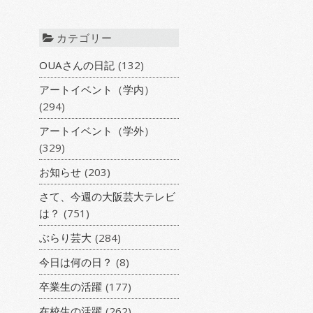
カテゴリー
OUAさんの日記
(132)
アートイベント（学内）
(294)
アートイベント（学外）
(329)
お知らせ
(203)
さて、今週の大阪芸大テレビ
は？
(751)
ぶらり芸大
(284)
今日は何の日？
(8)
卒業生の活躍
(177)
在校生の活躍
(262)