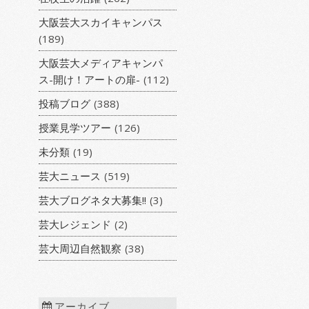
大阪芸大スカイキャンパス
(189)
大阪芸大メディアキャンパ
ス-開け！アートの扉-
(112)
投稿ブログ
(388)
授業見学ツアー
(126)
未分類
(19)
芸大ニュース
(519)
芸大ブログネタ大募集!!
(3)
芸大レジェンド
(2)
芸大周辺自然観察
(38)
アーカイブ