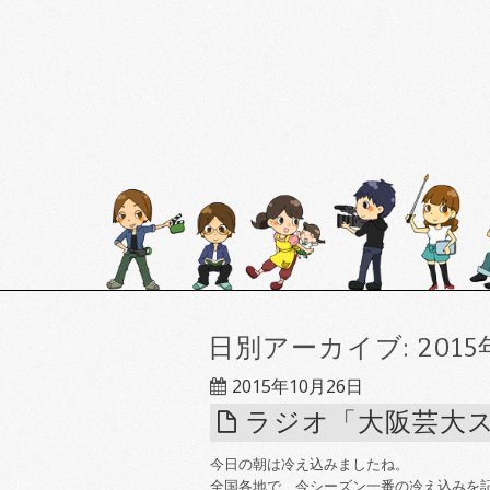
日別アーカイブ:
201
2015年10月26日
ラジオ「大阪芸大
今日の朝は冷え込みましたね。
全国各地で、今シーズン一番の冷え込みを