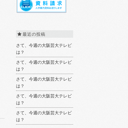
最近の投稿
さて、今週の大阪芸大テレビ
は？
さて、今週の大阪芸大テレビ
は？
さて、今週の大阪芸大テレビ
は？
さて、今週の大阪芸大テレビ
は？
さて、今週の大阪芸大テレビ
は？