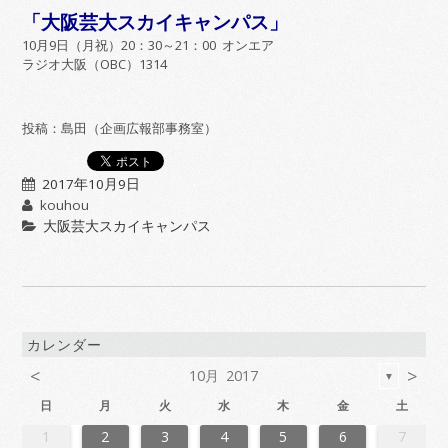
「大阪芸大スカイキャンパス」
10月9日（月祝）20：30～21：00 オンエア
ラジオ大阪（OBC）1314
投稿：島田（企画広報部事務室）
2017年10月9日
kouhou
大阪芸大スカイキャンパス
カレンダー
<
>
10月 2017
▼
日
月
火
水
木
金
土
6
2
4
7
7
3
6
1
4
6
2
5
7
3
5
1
1
4
7
2
5
7
3
6
1
4
6
2
3
6
2
4
7
2
5
1
3
6
1
4
4
7
3
5
1
3
6
2
4
7
2
5
5
1
4
6
2
4
7
3
5
1
3
6
6
2
5
7
3
5
1
4
6
2
4
7
1
4
7
2
5
7
3
6
1
4
6
2
2
5
1
3
6
1
4
7
2
5
7
3
3
6
2
4
2
5
1
3
6
1
4
4
7
3
5
1
3
6
2
4
7
2
5
6
2
5
7
3
5
1
4
6
2
4
7
7
3
6
1
4
6
2
5
7
3
5
1
1
4
7
2
5
7
3
6
1
4
6
2
2
5
1
3
6
1
4
7
2
5
7
3
4
7
3
5
1
3
6
2
4
7
2
5
5
1
4
6
2
4
7
3
5
1
3
6
6
2
5
7
3
5
1
4
6
2
4
7
7
3
6
1
4
6
2
5
7
3
5
1
2
5
1
3
6
1
1
2
3
4
5
6
7