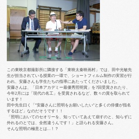
この東映京都撮影所に隣接する「東映太秦映画村」では、田中光敏先
生が担当されている授業の一環で、ショートフィルム制作の実習が行
われ、安藤さんも学生たちの指導にあたってくださいました。
安藤さんは、「日本アカデミー最優秀照明賞」を7回受賞されたり、
今年2月には「現代の名工」を受賞されるなど、数々の賞を取られて
います！
田中先生曰く「”安藤さんに照明をお願いしたい”と多くの俳優が指名
するほど」なのだそうです！！
「照明においてのセオリーを、知っていてあえて崩すのと、知らずに
外れるのとでは、全然違うんです！」と語られる安藤さん。
そんな照明の極意とは…！？