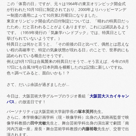
この「体育の日」ですが、元々は1964年の東京オリンピック開会式
が行われた10月10日に制定されており、2000年よりハッピーマンデ
ー制度の適用によって10月第2月曜日になりました。
東京オリンピック開会式の日付制定については、「晴れの特異日だっ
たため」だと言われることがよくありますが、これには諸説あるよう
です。（1959年発行の「気象学ハンドブック」では、特異日として
挙げられていないようです。）
特異日とは何かと言うと、「その前後の日と比べて、偶然とは思えな
い程の高確率で、特定の気象状態が現れる日」のことで、世界的にも
認められている概念だそうです。
例えば9月17日は台風襲来の特異日だそうで…そう言えば、今年の9月
17日にも台風18号が日本列島を横断したのは記憶に新しいですね。
色々調べてみると、面白いかも！？
さて、だいぶ余談が過ぎましたが…
今日は、大阪芸術大学グループのラジオ番組「
大阪芸大スカイキャン
パス
」の放送日です！
パーソナリティは大阪芸術大学副学長の
塚本英邦
先生。
さらに、本学映像計画学科（現・映像学科）出身の人気映画監督で映
像学科教授の
田中光敏
先生と、舞台芸術学科出身の演出家で劇団「南
河内万歳一座」座長・舞台芸術学科教授の
内藤裕敬
先生が、交替で出
演されます。