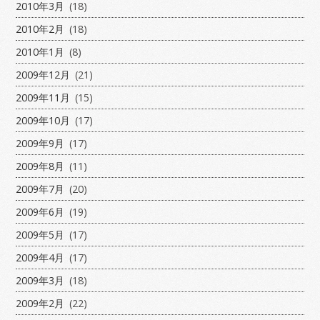
2010年3月
(18)
2010年2月
(18)
2010年1月
(8)
2009年12月
(21)
2009年11月
(15)
2009年10月
(17)
2009年9月
(17)
2009年8月
(11)
2009年7月
(20)
2009年6月
(19)
2009年5月
(17)
2009年4月
(17)
2009年3月
(18)
2009年2月
(22)