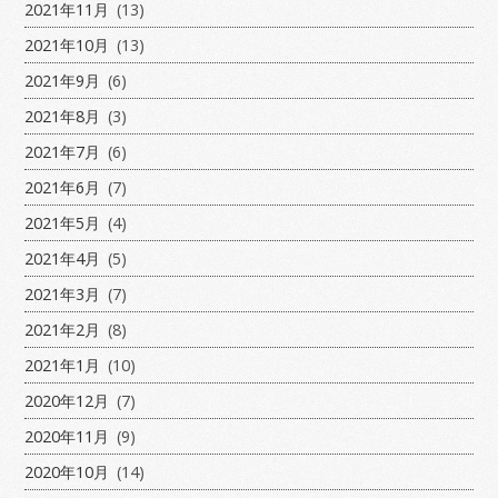
2021年11月
(13)
2021年10月
(13)
2021年9月
(6)
2021年8月
(3)
2021年7月
(6)
2021年6月
(7)
2021年5月
(4)
2021年4月
(5)
2021年3月
(7)
2021年2月
(8)
2021年1月
(10)
2020年12月
(7)
2020年11月
(9)
2020年10月
(14)