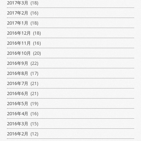
2017年3月
(18)
2017年2月
(16)
2017年1月
(18)
2016年12月
(18)
2016年11月
(16)
2016年10月
(20)
2016年9月
(22)
2016年8月
(17)
2016年7月
(21)
2016年6月
(21)
2016年5月
(19)
2016年4月
(16)
2016年3月
(15)
2016年2月
(12)