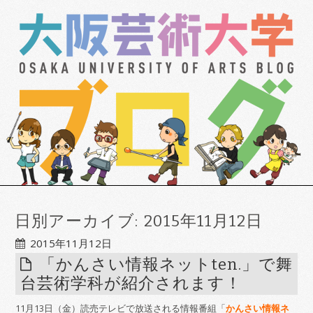
日別アーカイブ:
2015年11月12日
2015年11月12日
「かんさい情報ネットten.」で舞
台芸術学科が紹介されます！
11月13日（金）読売テレビで放送される情報番組「
かんさい情報ネ