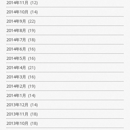
2014年11月
(12)
2014年10月
(14)
2014年9月
(22)
2014年8月
(19)
2014年7月
(18)
2014年6月
(16)
2014年5月
(16)
2014年4月
(21)
2014年3月
(16)
2014年2月
(19)
2014年1月
(14)
2013年12月
(14)
2013年11月
(18)
2013年10月
(18)