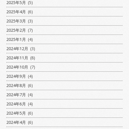
2025年5月
(5)
2025年4月
(6)
2025年3月
(3)
2025年2月
(7)
2025年1月
(4)
2024年12月
(3)
2024年11月
(8)
2024年10月
(7)
2024年9月
(4)
2024年8月
(6)
2024年7月
(4)
2024年6月
(4)
2024年5月
(6)
2024年4月
(6)