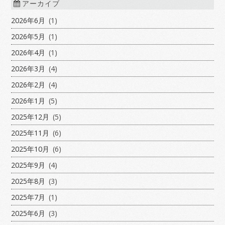
アーカイブ
2026年6月
(1)
2026年5月
(1)
2026年4月
(1)
2026年3月
(4)
2026年2月
(4)
2026年1月
(5)
2025年12月
(5)
2025年11月
(6)
2025年10月
(6)
2025年9月
(4)
2025年8月
(3)
2025年7月
(1)
2025年6月
(3)