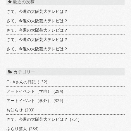
最近の投稿
さて、今週の大阪芸大テレビは？
さて、今週の大阪芸大テレビは？
さて、今週の大阪芸大テレビは？
さて、今週の大阪芸大テレビは？
さて、今週の大阪芸大テレビは？
カテゴリー
OUAさんの日記
(132)
アートイベント（学内）
(294)
アートイベント（学外）
(329)
お知らせ
(203)
さて、今週の大阪芸大テレビは？
(751)
ぶらり芸大
(284)