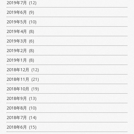
2019年7月
(12)
2019年6月
(9)
2019年5月
(10)
2019年4月
(8)
2019年3月
(6)
2019年2月
(8)
2019年1月
(8)
2018年12月
(12)
2018年11月
(21)
2018年10月
(19)
2018年9月
(13)
2018年8月
(10)
2018年7月
(14)
2018年6月
(15)