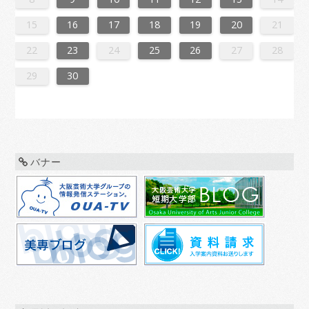
0
6
8
1
1
7
0
5
8
0
6
9
1
7
9
5
5
8
1
6
9
1
7
0
5
8
0
6
7
0
6
8
1
6
9
5
7
0
5
8
8
1
7
9
5
7
0
6
8
1
6
9
9
5
8
0
6
8
1
7
9
5
7
0
0
6
9
1
7
9
5
8
0
6
8
1
5
8
1
6
9
1
7
0
5
8
0
6
6
9
5
7
0
5
8
1
6
9
1
7
7
0
6
8
1
6
9
5
7
0
5
8
8
1
7
9
5
7
0
6
8
1
6
9
0
6
9
7
9
5
8
0
6
8
1
1
7
0
5
8
0
6
9
1
7
9
5
5
8
1
6
9
1
7
0
5
8
0
6
6
9
5
7
0
5
8
1
6
9
1
7
8
1
7
9
5
7
0
6
8
1
6
9
9
5
8
0
6
8
1
7
9
5
7
0
0
6
9
1
7
9
5
8
0
6
8
1
1
7
0
5
8
0
6
9
1
7
9
5
6
9
5
7
0
5
15
16
17
18
19
20
21
7
3
5
8
8
4
7
2
5
7
3
6
8
4
6
2
2
5
8
3
6
8
4
7
2
5
7
3
4
7
3
5
8
3
6
2
4
7
2
5
5
8
4
6
2
4
7
3
5
8
3
6
6
2
5
7
3
5
8
4
6
2
4
7
7
3
6
8
4
6
2
5
7
3
5
8
2
5
8
3
6
8
4
7
2
5
7
3
3
6
2
4
7
2
5
8
3
6
8
4
4
7
3
5
8
3
6
2
4
7
2
5
5
8
4
6
2
4
7
3
5
8
3
6
7
3
6
4
6
2
5
7
3
5
8
8
4
7
2
5
7
3
6
8
4
6
2
2
5
8
3
6
8
4
7
2
5
7
3
3
6
2
4
7
2
5
8
3
6
8
4
5
8
4
6
2
4
7
3
5
8
3
6
6
2
5
7
3
5
8
4
6
2
4
7
7
3
6
8
4
6
2
5
7
3
5
8
8
4
7
2
5
7
3
6
8
4
6
2
3
6
2
4
7
2
22
23
24
25
26
27
28
0
1
9
0
1
9
0
1
9
0
0
0
9
9
1
9
0
0
9
0
1
9
0
1
9
0
9
0
1
9
0
9
9
0
1
0
0
9
9
1
9
0
0
0
1
9
0
1
9
0
1
9
0
1
9
0
9
9
0
1
1
9
0
0
9
0
1
9
0
1
9
0
1
9
0
1
9
9
9
29
30
バナー