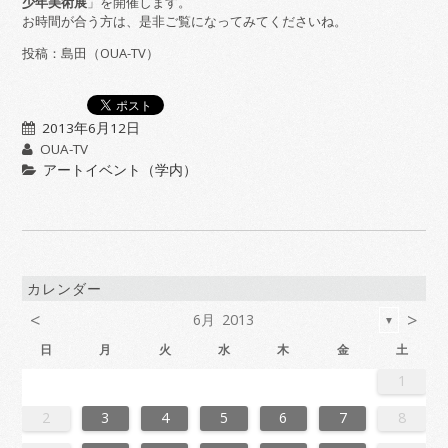
少年美術展
」を開催します。
お時間が合う方は、是非ご覧になってみてくださいね。
投稿：島田（OUA-TV）
2013年6月12日
OUA-TV
アートイベント（学内）
カレンダー
<
>
6月 2013
▼
日
月
火
水
木
金
土
6
2
4
7
7
3
6
1
4
6
2
5
7
3
5
1
1
4
7
2
5
7
3
6
1
4
6
2
3
6
2
4
7
2
5
1
3
6
1
4
4
7
3
5
1
3
6
2
4
7
2
5
5
1
4
6
2
4
7
3
5
1
3
6
6
2
5
7
3
5
1
4
6
2
4
7
1
4
7
2
5
7
3
6
1
4
6
2
2
5
1
3
6
1
4
7
2
5
7
3
3
6
2
4
7
2
5
1
3
6
1
4
4
7
3
5
1
3
6
2
4
7
2
5
6
2
5
7
3
5
1
4
6
2
4
7
7
3
6
1
4
6
2
5
7
3
5
1
1
4
7
2
5
7
3
6
4
6
2
2
5
1
3
6
1
4
7
2
5
7
3
4
7
3
5
1
3
6
2
4
7
2
5
5
1
4
6
2
4
7
3
5
1
3
6
6
2
5
7
3
5
1
4
6
2
4
7
7
3
6
1
4
6
2
5
7
3
5
1
2
5
1
3
6
1
1
3
1
4
4
0
3
1
3
2
4
0
2
1
4
2
4
0
3
1
3
0
3
1
4
2
0
3
1
1
4
0
2
0
3
1
4
2
2
1
3
1
4
0
2
0
3
3
2
4
0
2
1
3
1
4
1
4
2
4
0
3
1
3
2
0
3
1
4
2
4
0
0
3
1
4
2
0
3
1
1
4
0
2
0
3
1
4
2
3
2
4
0
2
1
3
1
4
4
0
3
1
3
2
4
0
2
1
4
2
4
0
3
1
3
2
0
3
1
4
2
4
0
1
4
0
2
0
3
1
4
2
2
1
3
1
4
0
2
0
3
3
2
4
0
2
1
3
1
4
4
0
3
1
3
2
4
0
2
2
0
3
9
8
9
8
8
9
8
9
9
9
8
8
8
9
9
8
9
8
9
8
9
8
9
8
9
9
8
8
9
9
9
8
8
8
9
9
9
8
9
8
9
8
8
9
9
9
8
8
9
8
9
9
8
9
8
9
8
9
8
9
8
9
8
8
2
3
4
5
6
7
8