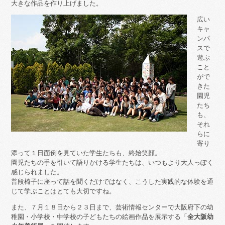
大きな作品を作り上げました。
広い
キャ
ンパ
スで
遊ぶ
こと
がで
きた
園児
たち
も、
それ
らに
寄り
添って１日面倒を見ていた学生たちも、終始笑顔。
園児たちの手を引いて語りかける学生たちは、いつもより大人っぽく
感じられました。
普段椅子に座って話を聞くだけではなく、こうした実践的な体験を通
じて学ぶことはとても大切ですね。
また、７月１８日から２３日まで、芸術情報センターで大阪府下の幼
稚園・小学校・中学校の子どもたちの絵画作品を展示する「
全大阪幼