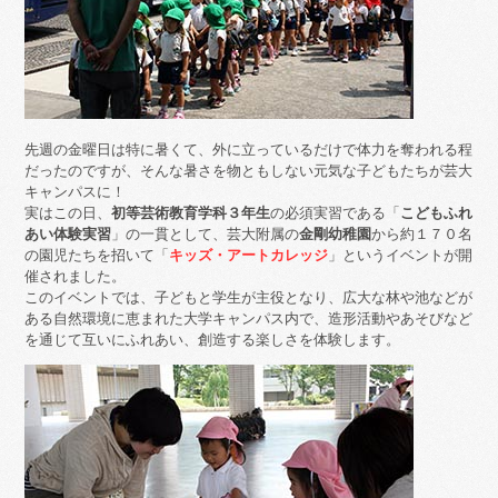
先週の金曜日は特に暑くて、外に立っているだけで体力を奪われる程
だったのですが、そんな暑さを物ともしない元気な子どもたちが芸大
キャンパスに！
実はこの日、
初等芸術教育学科３年生
の必須実習である「
こどもふれ
あい体験実習
」の一貫として、芸大附属の
金剛幼稚園
から約１７０名
の園児たちを招いて「
キッズ・アートカレッジ
」というイベントが開
催されました。
このイベントでは、子どもと学生が主役となり、広大な林や池などが
ある自然環境に恵まれた大学キャンパス内で、造形活動やあそびなど
を通じて互いにふれあい、創造する楽しさを体験します。