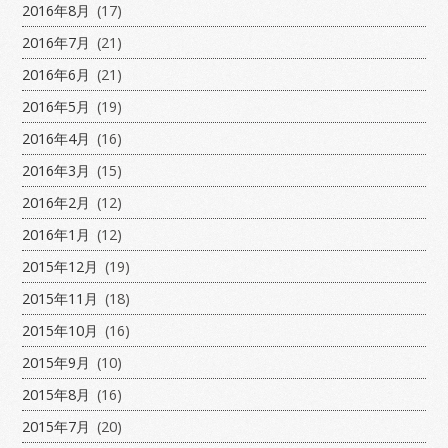
2016年8月
(17)
2016年7月
(21)
2016年6月
(21)
2016年5月
(19)
2016年4月
(16)
2016年3月
(15)
2016年2月
(12)
2016年1月
(12)
2015年12月
(19)
2015年11月
(18)
2015年10月
(16)
2015年9月
(10)
2015年8月
(16)
2015年7月
(20)