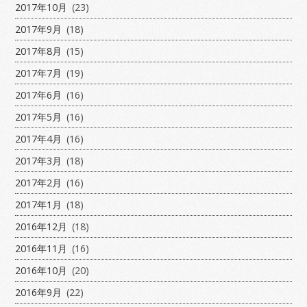
2017年10月
(23)
2017年9月
(18)
2017年8月
(15)
2017年7月
(19)
2017年6月
(16)
2017年5月
(16)
2017年4月
(16)
2017年3月
(18)
2017年2月
(16)
2017年1月
(18)
2016年12月
(18)
2016年11月
(16)
2016年10月
(20)
2016年9月
(22)