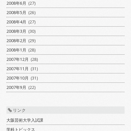
2008年6月
(27)
2008年5月
(26)
2008年4月
(27)
2008年3月
(30)
2008年2月
(29)
2008年1月
(28)
2007年12月
(28)
2007年11月
(31)
2007年10月
(31)
2007年9月
(22)
リンク
大阪芸術大学入試課
学科トピックス