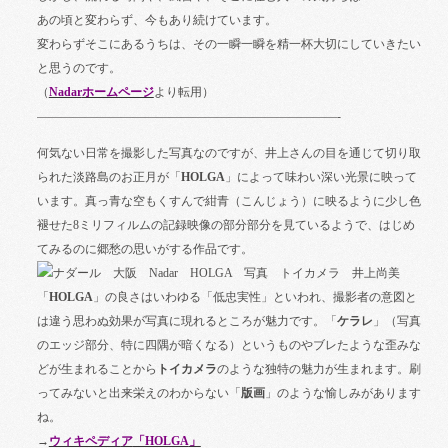
あの頃と変わらず、今もあり続けています。
変わらずそこにあるうちは、その一瞬一瞬を精一杯大切にしていきたい
と思うのです。
（
Nadar
ホームページ
より転用）
—————————————————————————-
何気ない日常を撮影した写真なのですが、井上さんの目を通じて切り取
られた淡路島のお正月が「
HOLGA
」によって味わい深い光景に映って
います。真っ青な空もくすんで紺青（こんじょう）に映るように少し色
褪せた
8
ミリフィルムの記録映像の部分部分を見ているようで、はじめ
てみるのに郷愁の思いがする作品です。
「
HOLGA
」の良さはいわゆる「低忠実性」といわれ、撮影者の意図と
は違う思わぬ効果が写真に現れるところが魅力です。「
ケラレ
」（写真
のエッジ部分、特に四隅が暗くなる）というものやブレたような歪みな
どが生まれることから
トイカメラ
のような独特の魅力が生まれます。刷
ってみないと出来栄えのわからない「
版画
」のような愉しみがあります
ね。
→
ウィキペディ
ア
「HOLGA
」