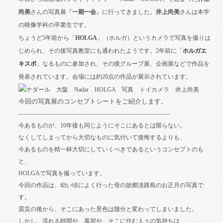
尚美
さんの写真展『
一期一会
』に行ってきました。
井上尚美
さんは本学
の映像学科の卒業生です。
ちょうど
5
年前から「
HOLGA
」（ホルガ）というカメラで写真を撮りは
じめられ、その後写真教室にも通われたようです。
2
年前に「
ホルガエ
キスポ
」なるものに参加され、その後グループ展、企画展などで作品を
発表されています。会場には約
20
点の作品が展示されています。
今回の写真展のコンセプトシートをご紹介します。
—————————————————————————-
今あるものが、
10
年後も同じようにそこにあるとは限らない。
なくしてしまってから大切なものに気付いて後悔するよりも、
今あるものを精一杯大切にしていくべきであるというコンセプトのも
と、
HOLGA
で写真を撮っています。
今回の作品は、幼い頃によく行った母の故郷淡路島のお正月の写真で
す。
震災の後から、そこにあった景色は随分と変わってしまいました。
しかし、流れる時間や、風習や、そこに住む人々の気持ちは