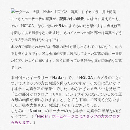
井上さんの一枚一枚の写真が「
記憶の中の風景
」のように見えるのも、
その「
HOLGA
」ならではの
ケラレ
によるものだと思います。例えば目
を閉じてある風景を思い出す時、そのイメージの端の部分は写真のよう
な長方形の境界はな
いはずです。
ホルガ
で撮影された作品に作家の感性が映し出されているのなら、心の
中を覗くようです。私は会場の左奥に展示してあった写真の前に一番長
い時間いたように思います。遠くに映っている静かな海が印象的な写真
でした。
本日伺ったギャラリー「
Nadar
」で、「
HOLGA
」カメラのことに
ついてスタッフの方にお話を伺ったのですが、その方は思いがけ
ず本学・写真学科の卒業生でした。わざわざカメラの中を見せて
「この部分がロクロク（６×６）というサイズになっているので正
方形の画像が撮影されます」と、とても丁寧にご説明くださいま
した。橋本大和さん、お話ありがとうございました。
ちなみに「
Nadar
」のオーナーの方も本学・写真学科卒業なのだ
そうです。（
「Nadar
」
ホームページ
に
は
スタッフ
の
方
の
ブ
ログ
も
あ
り
ま
す。
）