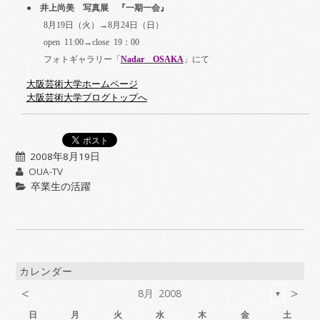
● 井上尚美 写真展 『一期一会』
8
月
19
日（火）→
8
月
24
日（日）
open 11:00
→
close 19
：
00
フォトギャラリー「
Nadar
OSAKA
」にて
大阪芸術大学ホームページ
大阪芸術大学ブログトップへ
2008年8月19日
OUA-TV
卒業生の活躍
カレンダー
<
>
8月 2008
▼
日
月
火
水
木
金
土