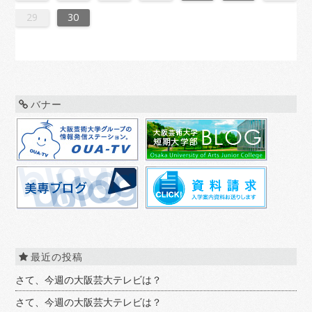
0
1
9
0
1
9
0
1
9
0
0
0
9
9
1
9
0
0
9
0
1
9
0
1
9
0
9
0
1
9
0
9
9
0
1
0
0
9
9
1
9
0
0
0
1
9
0
1
9
0
1
9
0
1
9
0
9
9
0
1
1
9
0
0
9
0
1
9
0
1
9
0
1
9
0
1
9
9
9
29
30
バナー
最近の投稿
さて、今週の大阪芸大テレビは？
さて、今週の大阪芸大テレビは？