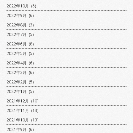
2022年10月
(6)
2022年9月
(6)
2022年8月
(3)
2022年7月
(5)
2022年6月
(8)
2022年5月
(5)
2022年4月
(6)
2022年3月
(6)
2022年2月
(5)
2022年1月
(5)
2021年12月
(10)
2021年11月
(13)
2021年10月
(13)
2021年9月
(6)