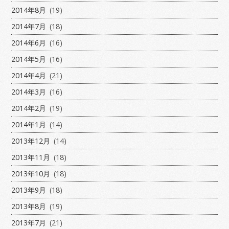
2014年8月
(19)
2014年7月
(18)
2014年6月
(16)
2014年5月
(16)
2014年4月
(21)
2014年3月
(16)
2014年2月
(19)
2014年1月
(14)
2013年12月
(14)
2013年11月
(18)
2013年10月
(18)
2013年9月
(18)
2013年8月
(19)
2013年7月
(21)