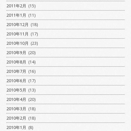
2011年2月
(15)
2011年1月
(11)
2010年12月
(18)
2010年11月
(17)
2010年10月
(23)
2010年9月
(20)
2010年8月
(14)
2010年7月
(16)
2010年6月
(17)
2010年5月
(13)
2010年4月
(20)
2010年3月
(18)
2010年2月
(18)
2010年1月
(8)