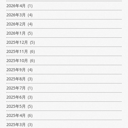
2026年4月
(1)
2026年3月
(4)
2026年2月
(4)
2026年1月
(5)
2025年12月
(5)
2025年11月
(6)
2025年10月
(6)
2025年9月
(4)
2025年8月
(3)
2025年7月
(1)
2025年6月
(3)
2025年5月
(5)
2025年4月
(6)
2025年3月
(3)