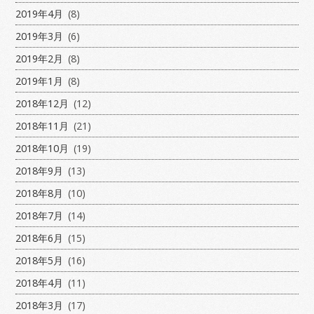
2019年4月
(8)
2019年3月
(6)
2019年2月
(8)
2019年1月
(8)
2018年12月
(12)
2018年11月
(21)
2018年10月
(19)
2018年9月
(13)
2018年8月
(10)
2018年7月
(14)
2018年6月
(15)
2018年5月
(16)
2018年4月
(11)
2018年3月
(17)