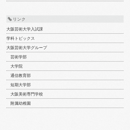
リンク
大阪芸術大学入試課
学科トピックス
大阪芸術大学グループ
芸術学部
大学院
通信教育部
短期大学部
大阪美術専門学校
附属幼稚園