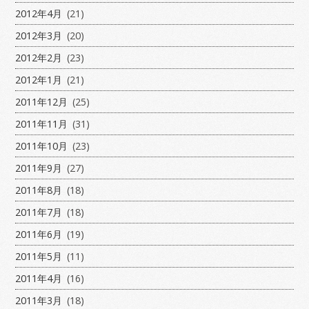
2012年4月
(21)
2012年3月
(20)
2012年2月
(23)
2012年1月
(21)
2011年12月
(25)
2011年11月
(31)
2011年10月
(23)
2011年9月
(27)
2011年8月
(18)
2011年7月
(18)
2011年6月
(19)
2011年5月
(11)
2011年4月
(16)
2011年3月
(18)