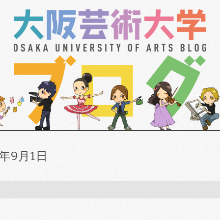
8年9月1日
1
1
1
1
1
1
1
1
1
1
1
1
1
1
1
1
1
1
1
1
1
1
1
1
1
1
1
1
1
1
1
1
1
1
2
2
1
1
2
2
2
1
1
1
2
1
2
1
2
1
2
1
1
2
1
2
2
2
1
1
1
2
2
1
2
1
2
1
2
1
2
1
2
2
1
1
2
2
2
1
1
1
2
2
2
1
2
1
2
1
1
2
1
2
2
1
2
1
2
3
3
2
2
1
3
1
3
1
3
2
2
2
3
1
2
3
1
2
3
1
1
2
3
1
2
2
1
3
1
2
3
3
1
3
2
2
1
2
3
1
3
2
3
1
2
3
1
2
3
1
2
1
3
1
2
3
3
2
2
1
3
1
3
1
3
2
2
1
2
3
1
3
3
1
2
3
1
1
2
3
1
2
2
1
3
1
2
3
3
2
1
3
1
1
2
3
1
4
4
3
1
3
2
4
2
1
4
2
4
3
1
3
3
1
4
2
3
1
1
4
2
3
1
4
2
2
1
3
1
4
2
3
3
2
4
2
1
3
1
4
1
4
2
4
3
1
3
2
3
1
4
2
4
3
1
4
2
3
1
1
4
2
3
1
4
2
3
2
4
2
1
3
1
4
4
3
1
3
2
4
2
1
4
2
4
3
1
3
2
3
1
4
2
4
1
4
2
3
1
4
2
2
1
3
1
4
2
3
3
2
4
2
1
3
1
4
4
3
1
2
4
2
2
3
4
2
5
5
1
4
2
4
3
5
1
3
2
5
3
5
1
4
2
4
1
4
2
5
3
1
4
2
2
5
1
3
1
4
2
5
3
3
2
4
2
5
1
3
1
4
4
3
5
1
3
2
4
2
5
2
5
3
5
1
4
2
4
3
1
4
2
5
3
5
1
1
4
2
5
3
1
4
2
2
5
1
3
1
4
2
5
3
4
3
5
1
3
2
4
2
5
5
1
4
2
4
3
5
1
3
2
5
3
5
1
4
2
4
3
1
4
2
5
3
5
1
2
5
1
3
1
4
2
5
3
3
2
4
2
5
1
3
1
4
4
3
5
1
3
2
4
2
5
5
1
4
2
3
5
1
3
3
1
4
7
3
5
8
8
4
7
2
5
7
3
6
8
4
6
2
2
5
8
3
6
8
4
7
2
5
7
3
4
7
3
5
8
3
6
2
4
7
2
5
5
8
4
6
2
4
7
3
5
8
3
6
6
2
5
7
3
5
8
4
6
2
4
7
7
3
6
8
4
6
2
5
7
3
5
8
2
5
8
3
6
8
4
7
2
5
7
3
3
6
2
4
7
2
5
8
3
6
8
4
4
7
3
5
8
3
6
2
4
7
2
5
5
8
4
6
2
4
7
3
5
8
3
6
7
3
6
8
4
6
2
5
7
3
5
8
8
4
7
2
5
7
3
6
8
4
6
2
2
5
8
3
6
8
4
7
2
5
7
3
3
6
2
4
7
2
5
8
3
6
8
4
5
8
4
6
2
4
7
3
5
8
3
6
6
2
5
7
3
5
8
4
6
2
4
7
7
3
6
8
4
6
2
5
7
3
5
8
8
4
7
2
5
3
6
8
4
6
2
3
6
2
4
7
2
8
4
6
9
9
5
8
3
6
8
4
7
9
5
7
3
3
6
9
4
7
9
5
8
3
6
8
4
5
8
4
6
9
4
7
3
5
8
3
6
6
9
5
7
3
5
8
4
6
9
4
7
7
3
6
8
4
6
9
5
7
3
5
8
8
4
7
9
5
7
3
6
8
4
6
9
3
6
9
4
7
9
5
8
3
6
8
4
4
7
3
5
8
3
6
9
4
7
9
5
5
8
4
6
9
4
7
3
5
8
3
6
6
9
5
7
3
5
8
4
6
9
4
7
8
4
7
9
5
7
3
6
8
4
6
9
9
5
8
3
6
8
4
7
9
5
7
3
3
6
9
4
7
9
5
8
3
6
8
4
4
7
3
5
8
3
6
9
4
7
9
5
6
9
5
7
3
5
8
4
6
9
4
7
7
3
6
8
4
6
9
5
7
3
5
8
8
4
7
9
5
7
3
6
8
4
6
9
9
5
8
3
6
4
7
9
5
7
3
4
7
3
5
8
3
10
10
10
10
10
10
10
10
10
10
10
10
10
10
10
10
10
10
10
10
10
10
10
10
10
10
10
10
10
10
10
10
10
9
5
7
6
9
4
7
9
5
8
6
8
4
4
7
5
8
6
9
4
7
9
5
6
9
5
7
5
8
4
6
9
4
7
7
6
8
4
6
9
5
7
5
8
8
4
7
9
5
7
6
8
4
6
9
9
5
8
6
8
4
7
9
5
7
4
7
5
8
6
9
4
7
9
5
5
8
4
6
9
4
7
5
8
6
6
9
5
7
5
8
4
6
9
4
7
7
6
8
4
6
9
5
7
5
8
9
5
8
6
8
4
7
9
5
7
6
9
4
7
9
5
8
6
8
4
4
7
5
8
6
9
4
7
9
5
5
8
4
6
9
4
7
5
8
6
7
6
8
4
6
9
5
7
5
8
8
4
7
9
5
7
6
8
4
6
9
9
5
8
6
8
4
7
9
5
7
6
9
4
7
5
8
6
8
4
5
8
4
6
9
4
10
11
11
10
10
11
11
11
10
10
10
11
10
11
10
11
10
11
10
10
11
10
11
11
11
10
10
10
11
11
10
11
10
11
10
11
10
11
10
11
11
10
10
11
11
11
10
10
10
11
11
11
10
11
10
11
10
10
11
10
11
11
10
11
10
6
8
7
5
8
6
9
7
9
5
5
8
6
9
7
5
8
6
7
6
8
6
9
5
7
5
8
8
7
9
5
7
6
8
6
9
9
5
8
6
8
7
9
5
7
6
9
7
9
5
8
6
8
5
8
6
9
7
5
8
6
6
9
5
7
5
8
6
9
7
7
6
8
6
9
5
7
5
8
8
7
9
5
7
6
8
6
9
6
9
7
9
5
8
6
8
7
5
8
6
9
7
9
5
5
8
6
9
7
5
8
6
6
9
5
7
5
8
6
9
7
8
7
9
5
7
6
8
6
9
9
5
8
6
8
7
9
5
7
6
9
7
9
5
8
6
8
7
5
8
6
9
7
9
5
6
9
5
7
5
11
12
12
11
11
10
12
10
12
10
12
11
11
11
12
10
11
12
10
11
12
10
10
11
12
10
11
11
10
12
10
11
12
12
10
12
11
11
10
11
12
10
12
11
12
10
11
12
10
11
12
10
11
10
12
10
11
12
12
11
11
10
12
10
12
10
12
11
11
10
11
12
10
12
12
10
11
12
10
10
11
12
10
11
11
10
12
10
11
12
12
11
10
12
10
10
11
7
9
8
6
9
7
8
6
6
9
7
8
6
9
7
8
7
9
7
6
8
6
9
9
8
6
8
7
9
7
6
9
7
9
8
6
8
7
8
6
9
7
9
6
9
7
8
6
9
7
7
6
8
6
9
7
8
8
7
9
7
6
8
6
9
9
8
6
8
7
9
7
7
8
6
9
7
9
8
6
9
7
8
6
6
9
7
8
6
9
7
7
6
8
6
9
7
8
9
8
6
8
7
9
7
6
9
7
9
8
6
8
7
8
6
9
7
9
8
6
9
7
8
6
7
6
8
6