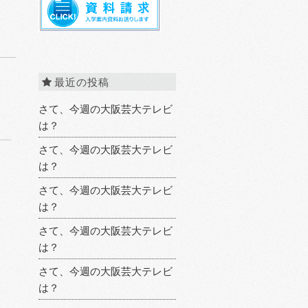
最近の投稿
さて、今週の大阪芸大テレビ
は？
さて、今週の大阪芸大テレビ
は？
さて、今週の大阪芸大テレビ
は？
さて、今週の大阪芸大テレビ
は？
さて、今週の大阪芸大テレビ
は？