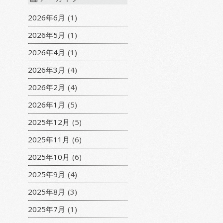
2026年6月
(1)
2026年5月
(1)
2026年4月
(1)
2026年3月
(4)
2026年2月
(4)
2026年1月
(5)
2025年12月
(5)
2025年11月
(6)
2025年10月
(6)
2025年9月
(4)
2025年8月
(3)
2025年7月
(1)