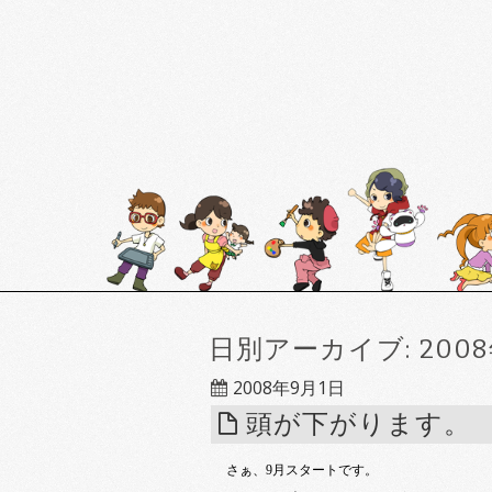
日別アーカイブ:
200
2008年9月1日
頭が下がります。
さぁ、
9
月スタートです。