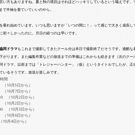
言い方もありますね。夏と秋の境目はそれほどハッキリしているという喩えです。
14
10
12
15
15
11
14
12
14
10
13
15
11
13
12
15
10
13
15
11
14
12
14
10
11
14
10
12
15
10
13
11
14
12
12
15
11
13
11
14
10
12
15
10
13
13
12
14
10
12
15
11
13
11
14
14
10
13
15
11
13
12
14
10
12
15
12
15
10
13
15
11
14
12
14
10
10
13
11
14
12
15
10
13
15
11
11
14
10
12
15
10
13
11
14
12
12
15
11
13
11
14
10
12
15
10
13
14
10
13
15
11
13
12
14
10
12
15
15
11
14
12
14
10
13
15
11
13
12
15
10
13
15
11
14
12
14
10
10
13
11
14
12
15
10
13
15
11
12
15
11
13
11
14
10
12
15
10
13
13
12
14
10
12
15
11
13
11
14
14
10
13
15
11
13
12
14
10
12
15
15
11
14
12
10
13
15
11
13
10
13
11
14
9
9
9
9
9
9
9
9
9
9
9
9
9
9
9
9
9
9
9
9
9
9
9
9
9
9
9
9
9
9
9
9
15
11
13
16
16
12
15
10
13
15
11
14
16
12
14
10
10
13
16
11
14
16
12
15
10
13
15
11
12
15
11
13
16
11
14
10
12
15
10
13
13
16
12
14
10
12
15
11
13
16
11
14
14
10
13
15
11
13
16
12
14
10
12
15
15
11
14
16
12
14
10
13
15
11
13
16
10
13
16
11
14
16
12
15
10
13
15
11
11
14
10
12
15
10
13
16
11
14
16
12
12
15
11
13
16
11
14
10
12
15
10
13
13
16
12
14
10
12
15
11
13
16
11
14
15
11
14
16
12
14
10
13
15
11
13
16
16
12
15
10
13
15
11
14
16
12
14
10
10
13
16
11
14
16
12
15
10
13
15
11
11
14
10
12
15
10
13
16
11
14
16
12
13
16
12
14
10
12
15
11
13
16
11
14
14
10
13
15
11
13
16
12
14
10
12
15
15
11
14
16
12
14
10
13
15
11
13
16
16
12
15
10
13
11
14
16
12
14
10
11
14
10
12
15
10
16
12
14
17
17
13
16
11
14
16
12
15
17
13
15
11
11
14
17
12
15
17
13
16
11
14
16
12
13
16
12
14
17
12
15
11
13
16
11
14
14
17
13
15
11
13
16
12
14
17
12
15
15
11
14
16
12
14
17
13
15
11
13
16
16
12
15
17
13
15
11
14
16
12
14
17
11
14
17
12
15
17
13
16
11
14
16
12
12
15
11
13
16
11
14
17
12
15
17
13
13
16
12
14
17
12
15
11
13
16
11
14
14
17
13
15
11
13
16
12
14
17
12
15
16
12
15
17
13
15
11
14
16
12
14
17
17
13
16
11
14
16
12
15
17
13
15
11
11
14
17
12
15
17
13
16
11
14
16
12
12
15
11
13
16
11
14
17
12
15
17
13
14
17
13
15
11
13
16
12
14
17
12
15
15
11
14
16
12
14
17
13
15
11
13
16
16
12
15
17
13
15
11
14
16
12
14
17
17
13
16
11
14
12
15
17
13
15
11
12
15
11
13
16
11
17
13
15
18
18
14
17
12
15
17
13
16
18
14
16
12
12
15
18
13
16
18
14
17
12
15
17
13
14
17
13
15
18
13
16
12
14
17
12
15
15
18
14
16
12
14
17
13
15
18
13
16
16
12
15
17
13
15
18
14
16
12
14
17
17
13
16
18
14
16
12
15
17
13
15
18
12
15
18
13
16
18
14
17
12
15
17
13
13
16
12
14
17
12
15
18
13
16
18
14
14
17
13
15
18
13
16
12
14
17
12
15
15
18
14
16
12
14
17
13
15
18
13
16
17
13
16
18
14
16
12
15
17
13
15
18
18
14
17
12
15
17
13
16
18
14
16
12
12
15
18
13
16
18
14
17
12
15
17
13
13
16
12
14
17
12
15
18
13
16
18
14
15
18
14
16
12
14
17
13
15
18
13
16
16
12
15
17
13
15
18
14
16
12
14
17
17
13
16
18
14
16
12
15
17
13
15
18
18
14
17
12
15
13
16
18
14
16
12
13
16
12
14
17
12
18
14
16
19
19
15
18
13
16
18
14
17
19
15
17
13
13
16
19
14
17
19
15
18
13
16
18
14
15
18
14
16
19
14
17
13
15
18
13
16
16
19
15
17
13
15
18
14
16
19
14
17
17
13
16
18
14
16
19
15
17
13
15
18
18
14
17
19
15
17
13
16
18
14
16
19
13
16
19
14
17
19
15
18
13
16
18
14
14
17
13
15
18
13
16
19
14
17
19
15
15
18
14
16
19
14
17
13
15
18
13
16
16
19
15
17
13
15
18
14
16
19
14
17
18
14
17
19
15
17
13
16
18
14
16
19
19
15
18
13
16
18
14
17
19
15
17
13
13
16
19
14
17
19
15
18
13
16
18
14
14
17
13
15
18
13
16
19
14
17
19
15
16
19
15
17
13
15
18
14
16
19
14
17
17
13
16
18
14
16
19
15
17
13
15
18
18
14
17
19
15
17
13
16
18
14
16
19
19
15
18
13
16
14
17
19
15
17
13
14
17
13
15
18
13
まで半袖を着ていていいのやら。
21
17
19
22
22
18
21
16
19
21
17
20
22
18
20
16
16
19
22
17
20
22
18
21
16
19
21
17
18
21
17
19
22
17
20
16
18
21
16
19
19
22
18
20
16
18
21
17
19
22
17
20
20
16
19
21
17
19
22
18
20
16
18
21
21
17
20
22
18
20
16
19
21
17
19
22
16
19
22
17
20
22
18
21
16
19
21
17
17
20
16
18
21
16
19
22
17
20
22
18
18
21
17
19
22
17
20
16
18
21
16
19
19
22
18
20
16
18
21
17
19
22
17
20
21
17
20
22
18
20
16
19
21
17
19
22
22
18
21
16
19
21
17
20
22
18
20
16
16
19
22
17
20
22
18
21
16
19
21
17
17
20
16
18
21
16
19
22
17
20
22
18
19
22
18
20
16
18
21
17
19
22
17
20
20
16
19
21
17
19
22
18
20
16
18
21
21
17
20
22
18
20
16
19
21
17
19
22
22
18
21
16
19
17
20
22
18
20
16
17
20
16
18
21
16
22
18
20
23
23
19
22
17
20
22
18
21
23
19
21
17
17
20
23
18
21
23
19
22
17
20
22
18
19
22
18
20
23
18
21
17
19
22
17
20
20
23
19
21
17
19
22
18
20
23
18
21
21
17
20
22
18
20
23
19
21
17
19
22
22
18
21
23
19
21
17
20
22
18
20
23
17
20
23
18
21
23
19
22
17
20
22
18
18
21
17
19
22
17
20
23
18
21
23
19
19
22
18
20
23
18
21
17
19
22
17
20
20
23
19
21
17
19
22
18
20
23
18
21
22
18
21
23
19
21
17
20
22
18
20
23
23
19
22
17
20
22
18
21
23
19
21
17
17
20
23
18
21
23
19
22
17
20
22
18
18
21
17
19
22
17
20
23
18
21
23
19
20
23
19
21
17
19
22
18
20
23
18
21
21
17
20
22
18
20
23
19
21
17
19
22
22
18
21
23
19
21
17
20
22
18
20
23
23
19
22
17
20
18
21
23
19
21
17
18
21
17
19
22
17
23
19
21
24
24
20
23
18
21
23
19
22
24
20
22
18
18
21
24
19
22
24
20
23
18
21
23
19
20
23
19
21
24
19
22
18
20
23
18
21
21
24
20
22
18
20
23
19
21
24
19
22
22
18
21
23
19
21
24
20
22
18
20
23
23
19
22
24
20
22
18
21
23
19
21
24
18
21
24
19
22
24
20
23
18
21
23
19
19
22
18
20
23
18
21
24
19
22
24
20
20
23
19
21
24
19
22
18
20
23
18
21
21
24
20
22
18
20
23
19
21
24
19
22
23
19
22
24
20
22
18
21
23
19
21
24
24
20
23
18
21
23
19
22
24
20
22
18
18
21
24
19
22
24
20
23
18
21
23
19
19
22
18
20
23
18
21
24
19
22
24
20
21
24
20
22
18
20
23
19
21
24
19
22
22
18
21
23
19
21
24
20
22
18
20
23
23
19
22
24
20
22
18
21
23
19
21
24
24
20
23
18
21
19
22
24
20
22
18
19
22
18
20
23
18
24
20
22
25
25
21
24
19
22
24
20
23
25
21
23
19
19
22
25
20
23
25
21
24
19
22
24
20
21
24
20
22
25
20
23
19
21
24
19
22
22
25
21
23
19
21
24
20
22
25
20
23
23
19
22
24
20
22
25
21
23
19
21
24
24
20
23
25
21
23
19
22
24
20
22
25
19
22
25
20
23
25
21
24
19
22
24
20
20
23
19
21
24
19
22
25
20
23
25
21
21
24
20
22
25
20
23
19
21
24
19
22
22
25
21
23
19
21
24
20
22
25
20
23
24
20
23
25
21
23
19
22
24
20
22
25
25
21
24
19
22
24
20
23
25
21
23
19
19
22
25
20
23
25
21
24
19
22
24
20
20
23
19
21
24
19
22
25
20
23
25
21
22
25
21
23
19
21
24
20
22
25
20
23
23
19
22
24
20
22
25
21
23
19
21
24
24
20
23
25
21
23
19
22
24
20
22
25
25
21
24
19
22
20
23
25
21
23
19
20
23
19
21
24
19
25
21
23
26
26
22
25
20
23
25
21
24
26
22
24
20
20
23
26
21
24
26
22
25
20
23
25
21
22
25
21
23
26
21
24
20
22
25
20
23
23
26
22
24
20
22
25
21
23
26
21
24
24
20
23
25
21
23
26
22
24
20
22
25
25
21
24
26
22
24
20
23
25
21
23
26
20
23
26
21
24
26
22
25
20
23
25
21
21
24
20
22
25
20
23
26
21
24
26
22
22
25
21
23
26
21
24
20
22
25
20
23
23
26
22
24
20
22
25
21
23
26
21
24
25
21
24
26
22
24
20
23
25
21
23
26
26
22
25
20
23
25
21
24
26
22
24
20
20
23
26
21
24
26
22
25
20
23
25
21
21
24
20
22
25
20
23
26
21
24
26
22
23
26
22
24
20
22
25
21
23
26
21
24
24
20
23
25
21
23
26
22
24
20
22
25
25
21
24
26
22
24
20
23
25
21
23
26
26
22
25
20
23
21
24
26
22
24
20
21
24
20
22
25
20
28
24
26
29
25
28
23
26
28
24
27
29
25
27
23
23
26
29
24
27
29
25
28
23
26
28
24
25
28
24
26
29
24
27
23
25
28
23
26
26
29
25
27
23
25
28
24
26
29
24
27
27
23
26
28
24
26
29
25
27
23
25
28
28
24
27
29
25
27
23
26
28
24
26
29
23
26
29
24
27
29
25
28
23
26
28
24
24
27
23
25
28
23
26
29
24
27
29
25
25
28
24
26
29
24
27
23
25
28
23
26
26
29
25
27
23
25
28
24
26
29
24
27
28
24
27
29
25
27
23
26
28
24
26
29
25
28
23
26
28
24
27
29
25
27
23
23
26
29
24
27
29
25
28
23
26
28
24
24
27
23
25
28
23
26
29
24
27
29
25
26
29
25
27
23
25
28
24
26
29
24
27
27
23
26
28
24
26
29
25
27
23
25
28
28
24
27
29
25
27
23
26
28
24
26
29
25
28
23
26
24
27
29
25
27
23
24
27
23
25
28
23
29
25
27
30
26
29
24
27
29
25
28
30
26
28
24
24
27
30
25
28
30
26
29
24
27
29
25
26
29
25
27
30
25
28
24
26
29
24
27
27
30
26
28
24
26
29
25
27
30
25
28
28
24
27
29
25
27
30
26
28
24
26
29
25
28
30
26
28
24
27
29
25
27
30
24
27
30
25
28
30
26
29
24
27
29
25
25
28
24
26
29
24
27
30
25
28
30
26
26
29
25
27
30
25
28
24
26
29
24
27
27
30
26
28
24
26
29
25
27
30
25
28
29
25
28
30
26
28
24
27
29
25
27
30
26
29
24
27
29
25
28
30
26
28
24
24
27
30
25
28
30
26
29
24
27
29
25
25
28
24
26
29
24
27
30
25
28
30
26
27
30
26
28
24
26
29
25
27
30
25
28
28
24
27
29
25
27
30
26
28
24
26
29
25
28
30
26
28
24
27
29
25
27
30
26
29
24
27
25
28
30
26
28
24
25
28
24
26
29
24
30
26
28
31
27
30
25
28
30
26
29
27
29
25
25
28
31
26
29
27
30
25
28
30
26
27
30
26
28
31
26
29
25
27
30
25
28
28
31
27
29
25
27
30
26
28
31
26
29
25
28
30
26
28
31
27
29
25
27
30
26
29
27
29
25
28
30
26
28
31
25
28
31
26
29
27
30
25
28
30
26
26
29
25
27
30
25
28
31
26
29
27
27
30
26
28
31
26
29
25
27
30
25
28
28
31
27
29
25
27
30
26
28
31
26
29
26
29
27
29
25
28
30
26
28
31
27
30
25
28
30
26
29
27
29
25
25
28
31
26
29
27
30
25
28
30
26
26
29
25
27
30
25
28
31
26
29
27
28
31
27
29
25
27
30
26
28
31
26
29
25
28
30
26
28
31
27
29
25
27
30
26
29
27
29
25
28
30
26
28
31
27
30
25
28
26
29
27
29
25
26
29
25
27
30
25
27
29
28
31
26
29
27
30
28
30
26
26
29
27
30
28
31
26
29
27
28
31
27
29
27
30
26
28
31
26
29
28
30
26
28
31
27
29
27
30
26
29
27
29
28
30
26
28
31
27
30
28
30
26
29
27
29
26
29
27
30
28
31
26
29
27
27
30
26
28
31
26
29
27
30
28
28
31
27
29
27
30
26
28
31
26
29
28
30
26
28
31
27
29
27
30
27
30
28
30
26
29
27
29
28
31
26
29
27
30
28
30
26
26
29
27
30
28
31
26
29
27
27
30
26
28
31
26
29
27
30
28
29
28
30
26
28
31
27
29
27
30
26
29
27
29
28
30
26
28
31
27
30
28
30
26
29
27
29
28
31
26
29
27
30
28
30
26
27
30
26
28
31
26
28
30
29
27
30
28
31
29
27
27
30
28
31
29
27
30
28
29
28
30
28
31
27
29
27
30
29
27
29
28
30
28
31
27
30
28
30
29
27
29
28
31
29
27
30
28
30
27
30
28
31
29
27
30
28
28
31
27
29
27
30
28
31
29
28
30
28
31
27
29
27
30
29
27
29
28
30
28
31
28
31
29
27
30
28
30
29
27
30
28
31
29
27
27
30
28
31
29
27
30
28
28
31
27
29
27
30
28
31
29
29
27
29
28
30
28
31
27
30
28
30
29
27
29
28
31
29
27
30
28
30
29
27
30
28
31
29
27
28
31
27
29
27
を垂れ始めています。いつも思いますが「いつの間に！」って感じで大きく成長し
31
30
31
30
30
31
31
30
30
30
31
30
31
30
31
30
31
30
31
30
30
31
30
30
30
31
31
30
31
30
31
30
30
31
30
30
30
31
30
31
30
31
30
31
30
31
30
30
30
31
31
31
31
31
31
31
31
31
31
31
31
31
31
31
31
31
31
に初々しかったのに。月日の経つのは早いです。
協同ドラマ
もこれまで撮影してきたクール分は本日で撮影終了だそうです。過酷な
下がります。また編集作業などの放送までの準備はこれからも続きます（次のクー
同ドラマ、以前までは「トレジャーハンター」（仮）というタイトルでしたが、正
ているそうです。放送が楽しみです。
送時間
 （10月5日から）
 （10月7日から）
30 （10月2日から）
 （10月2日から）
00 （10月3日から）
 （10月6日から）
（10月4日から）