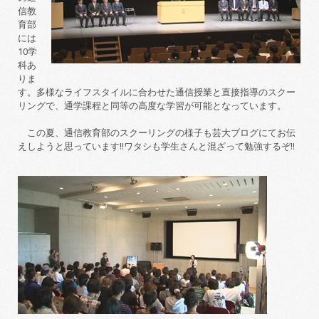
信教
育部
には
10学
科あ
りま
す。多様なライフスタイルに合わせた通信授業と直接指導のスクー
リングで、通学課程と同等の高度な学習が可能となっています。
この夏、通信教育部のスクーリングの様子も芸大ブログにてお伝
えしようと思っています
!!
ワタシも学生さんと混ざって勉強するぞ!!