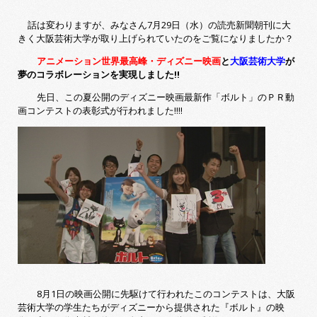
話は変わりますが、みなさん7月29日（水）の読売新聞朝刊に大
きく大阪芸術大
学が取り上げられていたのをご覧になりましたか？
アニメーション世界最高峰・ディズニー映画
と
大阪芸術大学
が
夢のコラボレーションを実現しました!!
先日、この夏公開のディズニー映画最新作「ボルト」のＰＲ動
画コンテストの表彰式が行われました!!!!
8
月1日の映画公開に先駆けて行われたこのコンテストは、大阪
芸術大学の学生たちがデ
ィズニーから提供された『ボルト』の映