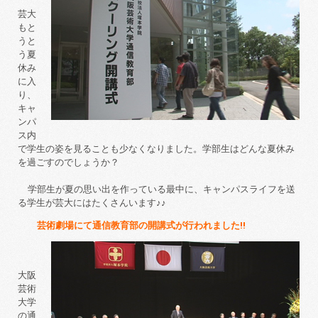
芸大
もと
うと
う夏
休み
に入
り、
キャ
ンパ
ス内
で学生の姿を見ることも少なくなりました。学部生はどんな夏休み
を過ごすのでしょうか？
学部生が夏の思い出を作っている最中に、キャンパスライフを送
る学生が芸大にはたくさんいます♪♪
芸術劇場にて通信教育部の開講式が行われました
!!
大阪
芸術
大学
の通