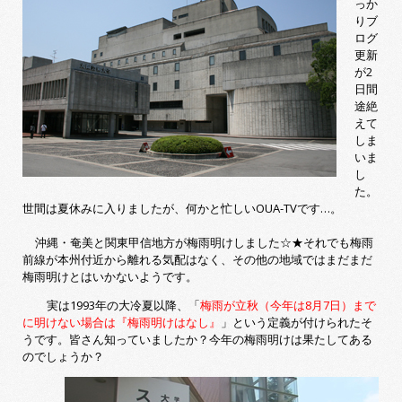
っか
りブ
ログ
更新
が2
日間
途絶
えて
しま
いま
し
た。
世間は夏休みに入りましたが、何かと忙しいOUA-TVです…。
沖縄・奄美と関東甲信地方が梅雨明けしました☆★それでも梅雨
前線が本州付近から離れる気配はなく、その他の地域ではまだまだ
梅雨明けとはいかないようです。
実は1993年の大冷夏以降、「
梅雨が立秋（今年は8月7日）まで
に明けない場合は『梅雨明けはなし』
」という定義が付けられたそ
うです。
皆さん知っていましたか？今年の梅雨明けは果たしてある
のでしょうか？