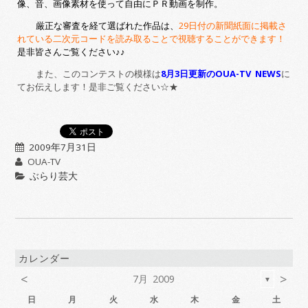
像、音、画像素材を使って自由にＰＲ動画を制作。
厳正な審査を経て選ばれた作品は、
29日付の新聞紙面に掲載さ
れている二次元コードを読み取ることで視聴することができます！
是非皆さんご覧ください♪♪
また、このコンテストの模様は
8月3日更新のOUA-TV NEWS
に
てお伝えします！是非ご覧ください☆★
2009年7月31日
OUA-TV
ぶらり芸大
カレンダー
<
>
7月 2009
▼
日
月
火
水
木
金
土