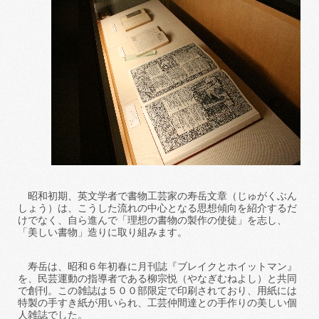
昭和初期、英文学者で書物工芸家の寿岳文章（じゅがくぶん
しょう）は、こうした流れの中心となる思想傾向を紹介するだ
けでなく、自ら進んで「理想の書物の製作の使徒」を志し、
「美しい書物」造りに取り組みます。
寿岳は、昭和６年初春に月刊誌『ブレイクとホイットマン』
を、民芸運動の指導者である柳宗悦（やなぎむねよし）と共同
で創刊。この雑誌は５００部限定で印刷されており、
用紙には
特製の手すき紙が用いられ、工芸仲間達との手作りの美しい個
人雑誌でした。