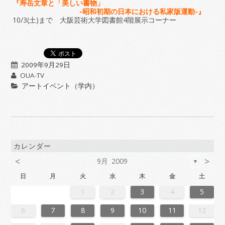
『寿岳文章と「美しい書物」
-昭和初期の日本における私家版運動-』
10/3(
土)まで 大阪芸術大学図書館4階展示コーナー
2009年9月29日
OUA-TV
アートイベント（学内）
カレンダー
<
>
9月 2009
▼
日
月
火
水
木
金
土
6
2
4
7
7
3
6
1
4
6
2
5
7
3
5
1
1
4
7
2
5
7
3
6
1
4
6
2
3
6
2
4
7
2
5
1
3
6
1
4
4
7
3
5
1
3
6
2
4
7
2
5
5
1
4
6
2
4
7
3
5
1
3
6
6
2
5
7
3
5
1
4
6
2
4
7
1
4
7
2
5
7
3
6
1
4
6
2
2
5
1
3
6
1
4
7
2
5
7
3
3
6
2
4
7
2
5
1
3
6
1
4
4
7
3
5
1
3
6
2
4
7
2
5
6
2
5
7
3
5
1
4
6
2
4
7
7
3
6
1
4
6
2
5
7
3
5
1
1
4
7
2
5
7
3
6
1
4
6
2
2
5
1
3
6
1
4
7
2
5
7
3
4
7
3
5
1
3
6
2
4
7
2
5
5
1
4
6
2
4
7
3
5
1
3
6
6
2
5
7
3
1
4
6
2
4
7
7
3
6
1
4
6
2
5
7
3
5
1
2
5
1
3
6
1
1
2
3
4
5
3
1
4
4
0
3
1
3
2
4
0
2
1
4
2
4
0
3
1
3
0
3
1
4
2
0
3
1
1
4
0
2
0
3
1
4
2
2
1
3
1
4
0
2
0
3
3
2
4
0
2
1
3
1
4
1
4
2
4
0
3
1
3
2
0
3
1
4
2
4
0
0
3
1
4
2
0
3
1
1
4
0
2
0
3
1
4
2
3
2
4
0
2
1
3
1
4
4
0
3
1
3
2
4
0
2
1
4
2
4
0
3
1
3
2
0
3
1
4
2
4
0
1
4
0
2
0
3
1
4
2
2
1
3
1
4
0
2
0
3
3
2
4
0
1
3
1
4
4
0
3
1
3
2
4
0
2
2
0
3
9
8
9
8
8
9
8
9
9
9
8
8
8
9
9
8
9
8
9
8
9
8
9
8
9
9
8
8
9
9
9
8
8
8
9
9
9
8
9
8
9
8
8
9
8
9
9
8
8
9
8
9
9
8
9
8
9
8
9
8
9
8
9
8
8
6
7
8
9
10
11
12