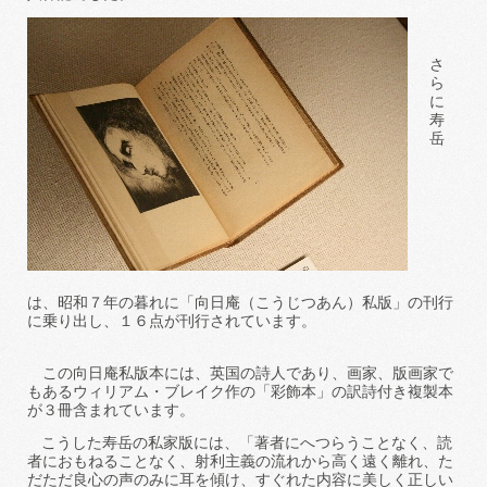
さ
ら
に
寿
岳
は、昭和７年の暮れに「向日庵（こうじつあん）私版」の刊行
に乗り出し、
１６点が刊行されています。
この向日庵私版本には、英国の詩人であり、画家、版画家で
もあるウィリアム・ブレイク作の「彩飾本」の訳詩付き複製本
が３冊含まれています。
こうした寿岳の私家版には、「著者にへつらうことなく、読
者におもねることなく、
射利主義の流れから高く遠く離れ、た
だただ良心の声のみに耳を傾け、すぐれた内容に美しく正しい