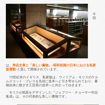
今
回
は、
寿岳文章と「美しい書物」-
昭和初期の日本における私家
版運動-
と題して開催されています。
19
世紀末のイギリス、私家版は、ウィリアム・モリスのケル
ムスコット・プレスを先頭に造本へと引き寄せられており、書
物自体に根ざす工芸美の追求へと向かってゆきます。
モリスが紙面をデザインした『ジェフリー・チョーサー作品
集成』は、その代表的な美しい書物です。