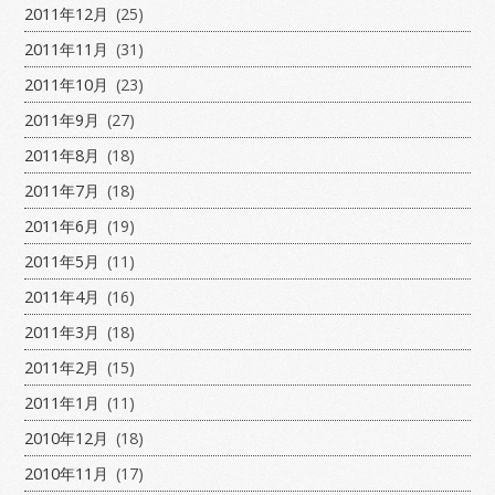
2011年12月
(25)
2011年11月
(31)
2011年10月
(23)
2011年9月
(27)
2011年8月
(18)
2011年7月
(18)
2011年6月
(19)
2011年5月
(11)
2011年4月
(16)
2011年3月
(18)
2011年2月
(15)
2011年1月
(11)
2010年12月
(18)
2010年11月
(17)