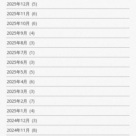
2025年12月
(5)
2025年11月
(6)
2025年10月
(6)
2025年9月
(4)
2025年8月
(3)
2025年7月
(1)
2025年6月
(3)
2025年5月
(5)
2025年4月
(6)
2025年3月
(3)
2025年2月
(7)
2025年1月
(4)
2024年12月
(3)
2024年11月
(8)