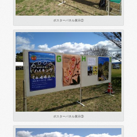
ポスターパネル展示②
ポスターパネル展示③