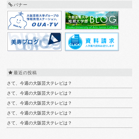
バナー
最近の投稿
さて、今週の大阪芸大テレビは？
さて、今週の大阪芸大テレビは？
さて、今週の大阪芸大テレビは？
さて、今週の大阪芸大テレビは？
さて、今週の大阪芸大テレビは？