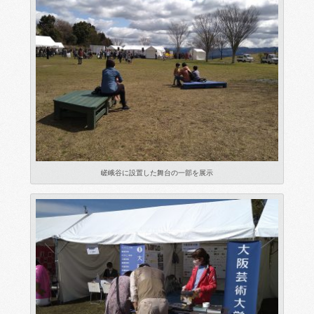
嵯峨谷に設置した舞台の一部を展示