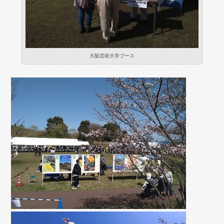
大阪芸術大学ブース