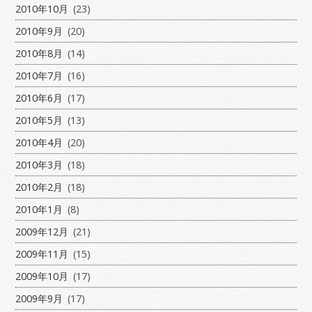
2010年10月
(23)
2010年9月
(20)
2010年8月
(14)
2010年7月
(16)
2010年6月
(17)
2010年5月
(13)
2010年4月
(20)
2010年3月
(18)
2010年2月
(18)
2010年1月
(8)
2009年12月
(21)
2009年11月
(15)
2009年10月
(17)
2009年9月
(17)