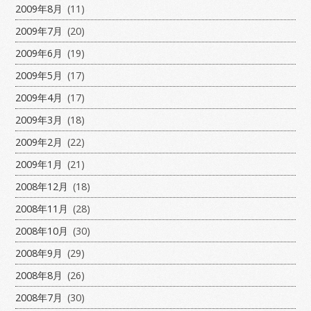
2009年8月
(11)
2009年7月
(20)
2009年6月
(19)
2009年5月
(17)
2009年4月
(17)
2009年3月
(18)
2009年2月
(22)
2009年1月
(21)
2008年12月
(18)
2008年11月
(28)
2008年10月
(30)
2008年9月
(29)
2008年8月
(26)
2008年7月
(30)