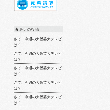
最近の投稿
さて、今週の大阪芸大テレビ
は？
さて、今週の大阪芸大テレビ
は？
さて、今週の大阪芸大テレビ
は？
さて、今週の大阪芸大テレビ
は？
さて、今週の大阪芸大テレビ
は？