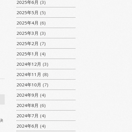
2025年6月
(3)
2025年5月
(5)
2025年4月
(6)
2025年3月
(3)
2025年2月
(7)
2025年1月
(4)
2024年12月
(3)
2024年11月
(8)
2024年10月
(7)
2024年9月
(4)
2024年8月
(6)
2024年7月
(4)
決
2024年6月
(4)