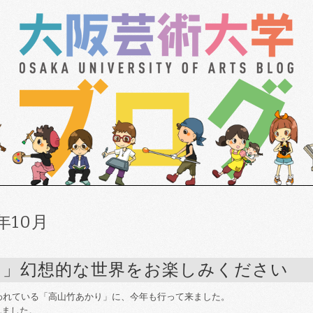
5年10月
り」幻想的な世界をお楽しみください
1
1
1
1
1
1
1
1
1
1
1
1
1
1
1
1
1
1
1
1
1
1
1
1
1
1
1
1
1
1
1
1
1
1
2
2
1
1
2
2
2
1
1
1
2
1
2
1
2
1
2
1
1
2
1
2
2
2
1
1
1
2
2
1
2
1
2
1
2
1
2
1
2
2
1
1
2
2
2
1
1
1
2
2
2
1
2
1
2
1
1
2
1
2
2
1
1
2
1
2
3
3
2
2
1
3
1
3
1
3
2
2
2
3
1
2
3
1
2
3
1
1
2
3
1
2
2
1
3
1
2
3
3
1
3
2
2
1
2
3
1
3
2
3
1
2
3
1
2
3
1
2
1
3
1
2
3
3
2
2
1
3
1
3
1
3
2
2
1
2
3
1
3
3
1
2
3
1
1
2
3
1
2
2
1
3
1
2
3
3
2
2
1
3
1
1
2
3
1
4
4
3
3
2
4
2
1
4
2
4
3
1
3
3
1
4
2
3
1
1
4
2
3
1
4
2
2
1
3
1
4
2
3
3
2
4
2
1
3
1
4
1
4
2
4
3
1
3
2
3
1
4
2
4
3
1
4
2
3
1
1
4
2
3
1
4
2
3
2
4
2
1
3
1
4
4
3
1
3
2
4
2
1
4
2
4
3
1
3
2
3
1
4
2
4
1
4
2
3
1
4
2
2
1
3
1
4
2
3
3
2
4
2
1
3
1
4
4
3
1
3
2
4
2
2
3
4
2
5
5
1
4
4
3
5
1
3
2
5
3
5
1
4
2
4
1
4
2
5
3
1
4
2
2
5
1
3
1
4
2
5
3
3
2
4
2
5
1
3
1
4
4
3
5
1
3
2
4
2
5
2
5
3
5
1
4
2
4
3
1
4
2
5
3
5
1
1
4
2
5
3
1
4
2
2
5
1
3
1
4
2
5
3
4
3
5
1
3
2
4
2
5
5
1
4
2
4
3
5
1
3
2
5
3
5
1
4
2
4
3
1
4
2
5
3
5
1
2
5
1
3
1
4
2
5
3
3
2
4
2
5
1
3
1
4
4
3
5
1
3
2
4
2
5
5
1
4
2
4
3
5
1
3
3
1
4
われている「高山竹あかり」に、今年も行って来ました。
7
3
5
8
8
4
7
2
7
3
6
8
4
6
2
2
5
8
3
6
8
4
7
2
5
7
3
4
7
3
5
8
3
6
2
4
7
2
5
5
8
4
6
2
4
7
3
5
8
3
6
6
2
5
7
3
5
8
4
6
2
4
7
7
3
6
8
4
6
2
5
7
3
5
8
2
5
8
3
6
8
4
7
2
5
7
3
3
6
2
4
7
2
5
8
3
6
8
4
4
7
3
5
8
3
6
2
4
7
2
5
5
8
4
6
2
4
7
3
5
8
3
6
7
3
6
8
4
6
2
5
7
3
5
8
8
4
7
2
5
7
3
6
8
4
6
2
2
5
8
3
6
8
4
7
2
5
7
3
3
6
2
4
7
2
5
8
3
6
8
4
5
8
4
6
2
4
7
3
5
8
3
6
6
2
5
7
3
5
8
4
6
2
4
7
7
3
6
8
4
6
2
5
7
3
5
8
8
4
7
2
5
7
3
6
8
4
6
2
3
6
2
4
7
2
8
4
6
9
9
5
8
3
8
4
7
9
5
7
3
3
6
9
4
7
9
5
8
3
6
8
4
5
8
4
6
9
4
7
3
5
8
3
6
6
9
5
7
3
5
8
4
6
9
4
7
7
3
6
8
4
6
9
5
7
3
5
8
8
4
7
9
5
7
3
6
8
4
6
9
3
6
9
4
7
9
5
8
3
6
8
4
4
7
3
5
8
3
6
9
4
7
9
5
5
8
4
6
9
4
7
3
5
8
3
6
6
9
5
7
3
5
8
4
6
9
4
7
8
4
7
9
5
7
3
6
8
4
6
9
9
5
8
3
6
8
4
7
9
5
7
3
3
6
9
4
7
9
5
8
3
6
8
4
4
7
3
5
8
3
6
9
4
7
9
5
6
9
5
7
3
5
8
4
6
9
4
7
7
3
6
8
4
6
9
5
7
3
5
8
8
4
7
9
5
7
3
6
8
4
6
9
9
5
8
3
6
8
4
7
9
5
7
3
4
7
3
5
8
3
10
10
10
10
10
10
10
10
10
10
10
10
10
10
10
10
10
10
10
10
10
10
10
10
10
10
10
10
10
10
10
10
10
9
5
7
6
9
4
9
5
8
6
8
4
4
7
5
8
6
9
4
7
9
5
6
9
5
7
5
8
4
6
9
4
7
7
6
8
4
6
9
5
7
5
8
8
4
7
9
5
7
6
8
4
6
9
9
5
8
6
8
4
7
9
5
7
4
7
5
8
6
9
4
7
9
5
5
8
4
6
9
4
7
5
8
6
6
9
5
7
5
8
4
6
9
4
7
7
6
8
4
6
9
5
7
5
8
9
5
8
6
8
4
7
9
5
7
6
9
4
7
9
5
8
6
8
4
4
7
5
8
6
9
4
7
9
5
5
8
4
6
9
4
7
5
8
6
7
6
8
4
6
9
5
7
5
8
8
4
7
9
5
7
6
8
4
6
9
9
5
8
6
8
4
7
9
5
7
6
9
4
7
9
5
8
6
8
4
5
8
4
6
9
4
10
11
11
10
10
11
11
11
10
10
10
11
10
11
10
11
10
11
10
10
11
10
11
11
11
10
10
10
11
11
10
11
10
11
10
11
10
11
10
11
11
10
10
11
11
11
10
10
10
11
11
11
10
11
10
11
10
10
11
10
11
11
10
10
11
10
6
8
7
5
6
9
7
9
5
5
8
6
9
7
5
8
6
7
6
8
6
9
5
7
5
8
8
7
9
5
7
6
8
6
9
9
5
8
6
8
7
9
5
7
6
9
7
9
5
8
6
8
5
8
6
9
7
5
8
6
6
9
5
7
5
8
6
9
7
7
6
8
6
9
5
7
5
8
8
7
9
5
7
6
8
6
9
6
9
7
9
5
8
6
8
7
5
8
6
9
7
9
5
5
8
6
9
7
5
8
6
6
9
5
7
5
8
6
9
7
8
7
9
5
7
6
8
6
9
9
5
8
6
8
7
9
5
7
6
9
7
9
5
8
6
8
7
5
8
6
9
7
9
5
6
9
5
7
5
11
12
12
11
11
10
12
10
12
10
12
11
11
11
12
10
11
12
10
11
12
10
10
11
12
10
11
11
10
12
10
11
12
12
10
12
11
11
10
11
12
10
12
11
12
10
11
12
10
11
12
10
11
10
12
10
11
12
12
11
11
10
12
10
12
10
12
11
11
10
11
12
10
12
12
10
11
12
10
10
11
12
10
11
11
10
12
10
11
12
12
11
11
10
12
10
10
11
7
9
8
6
7
8
6
6
9
7
8
6
9
7
8
7
9
7
6
8
6
9
9
8
6
8
7
9
7
6
9
7
9
8
6
8
7
8
6
9
7
9
6
9
7
8
6
9
7
7
6
8
6
9
7
8
8
7
9
7
6
8
6
9
9
8
6
8
7
9
7
7
8
6
9
7
9
8
6
9
7
8
6
6
9
7
8
6
9
7
7
6
8
6
9
7
8
9
8
6
8
7
9
7
6
9
7
9
8
6
8
7
8
6
9
7
9
8
6
9
7
8
6
7
6
8
6
われました。