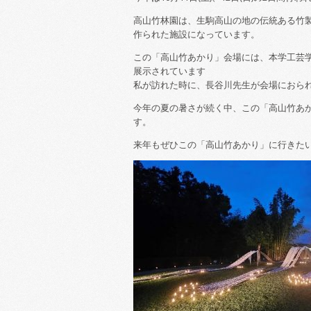
高山竹林園は、生駒高山の地の伝統ある竹製
作られた施設になっています。
この「高山竹あかり」会場には、本学工芸学
展示されています
私が訪れた時に、長谷川先生が会場におら
今年の夏の暑さが続く中、この「高山竹あ
す。
来年もぜひこの「高山竹あかり」に行きた