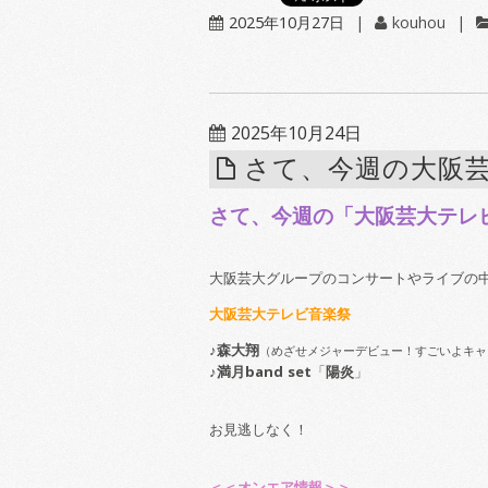
2025年10月27日
|
kouhou
|
2025年10月24日
さて、今週の大阪
さて、今週の「大阪芸大テレ
大阪芸大グループのコンサートやライブの
大阪芸大テレビ音楽祭
♪
森大翔
（めざせメジャーデビュー！すごいよキャン
♪
満月band set
「
陽炎
」
お見逃しなく！
＜＜オンエア情報＞＞