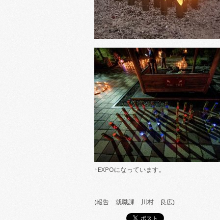
↑EXPOになっています。
(報告 就職課 川村 良広)