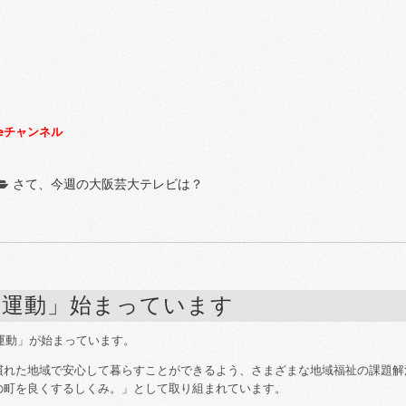
eチャンネル
さて、今週の大阪芸大テレビは？
金運動」始まっています
金運動」が始まっています。
慣れた地域で安心して暮らすことができるよう、さまざまな地域福祉の課題解
の町を良くするしくみ。」として取り組まれています。