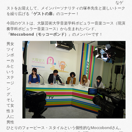
なゲ
ストをお迎えして、メインパーソナリティの塚本先生と楽しいトーク
を繰り広げる『
ゲストの扉
』のコーナー！
今回のゲストは、大阪芸術大学音楽学科ポピュラー音楽コース（現演
奏学科ポピュラー音楽コース）から生まれたバンド、
『
Moccobond（モッコーボンド）
』のメンバーです！
男女
ツイ
ンボ
ーカ
ルと
いう
ステ
ージ
ン
グ、
そし
て女
性３
人に
男性
ひとりのフォーピース・スタイルという個性的なMoccobondさん。