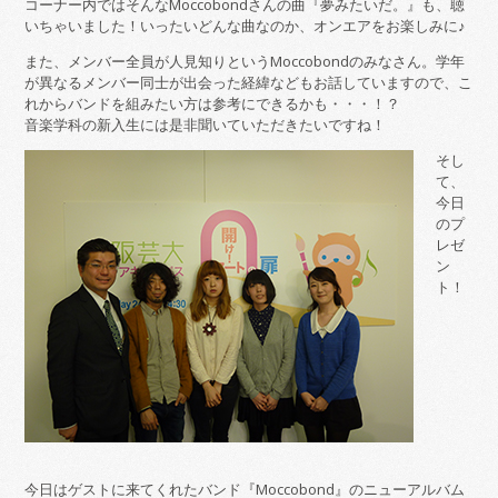
コーナー内ではそんなMoccobondさんの曲『夢みたいだ。』も、聴
いちゃいました！いったいどんな曲なのか、オンエアをお楽しみに♪
また、メンバー全員が人見知りというMoccobondのみなさん。学年
が異なるメンバー同士が出会った経緯などもお話していますので、こ
れからバンドを組みたい方は参考にできるかも・・・！？
音楽学科の新入生には是非聞いていただきたいですね！
そし
て、
今日
のプ
レゼ
ン
ト！
今日はゲストに来てくれたバンド『Moccobond』のニューアルバム