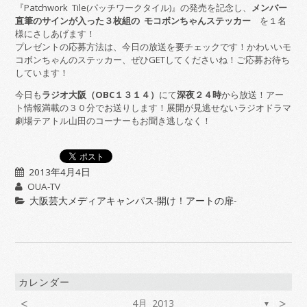
『Patchwork Tile(パッチワークタイル)』の発売を記念し、
メンバー
直筆のサインが入った３枚組の モコボンちゃんステッカー
を１名
様にさしあげます！
プレゼントの応募方法は、今日の放送を要チェックです！かわいいモ
コボンちゃんのステッカー、ぜひGETしてくださいね！ご応募お待ち
しています！
今日も
ラジオ大阪（OBC１３１４）
にて
深夜２４時
から放送！アー
ト情報満載の３０分でお送りします！展開が見逃せないラジオドラマ
劇場テアトル山田のコーナーもお聞き逃しなく！
2013年4月4日
OUA-TV
大阪芸大メディアキャンパス-開け！アートの扉-
カレンダー
<
>
4月 2013
▼