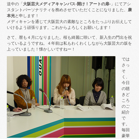
送中の「
大阪芸大メディアキャンパス-開け！アートの扉-
」にてアシ
スタントパーソナリティを務めさせていただくことになりました、
康
本光
と申します！
メディキャンを通じて大阪芸大の素敵なところをたっぷりお伝えして
いけるよう頑張ります。これからよろしくお願いします！
さて、暦も４月になりました。桜も綺麗に咲いて、新入生の門出を祝
っているようですね。４年前は私もわくわくしながら大阪芸大の坂を
上っていました！懐かしいですねー！
では
さっ
そ
く、
今日
の聴
きど
ころ
のご
紹介
で
す。
毎回
豪華