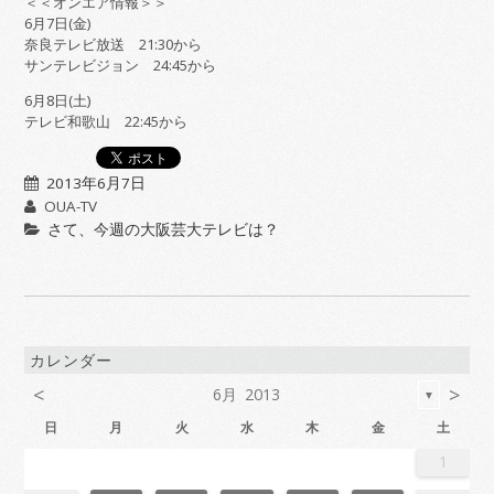
＜＜オンエア情報＞＞
6月7日(金)
奈良テレビ放送 21:30から
サンテレビジョン 24:45から
6月8日(土)
テレビ和歌山 22:45から
2013年6月7日
OUA-TV
さて、今週の大阪芸大テレビは？
カレンダー
<
>
6月 2013
▼
日
月
火
水
木
金
土
6
2
4
7
7
3
6
1
4
6
2
5
7
3
5
1
1
4
7
2
5
7
3
6
1
4
6
2
3
6
2
4
7
2
5
1
3
6
1
4
4
7
3
5
1
3
6
2
4
7
2
5
5
1
4
6
2
4
7
3
5
1
3
6
6
2
5
7
3
5
1
4
6
2
4
7
1
4
7
2
5
7
3
6
1
4
6
2
2
5
1
3
6
1
4
7
2
5
7
3
3
6
2
4
7
2
5
1
3
6
1
4
4
7
3
5
1
3
6
2
4
7
2
5
6
2
5
7
3
5
1
4
6
2
4
7
7
3
6
1
4
6
2
5
7
3
5
1
1
4
7
2
5
7
3
6
4
6
2
2
5
1
3
6
1
4
7
2
5
7
3
4
7
3
5
1
3
6
2
4
7
2
5
5
1
4
6
2
4
7
3
5
1
3
6
6
2
5
7
3
5
1
4
6
2
4
7
7
3
6
1
4
6
2
5
7
3
5
1
2
5
1
3
6
1
1