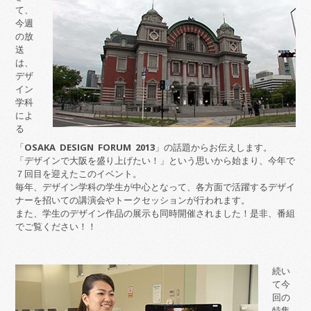
て、
今週
の放
送
は、
デザ
イン
学科
によ
る
「
OSAKA DESIGN FORUM 2013
」の話題からお伝えします。
「デザインで大阪を盛り上げたい！」という思いから始まり、今年で
７回目を迎えたこのイベント。
毎年、デザイン学科の学生が中心となって、各方面で活躍するデザイ
ナーを招いての講演会やトークセッションが行われます。
また、学生のデザイン作品の展示も同時開催されました！是非、番組
でご覧ください！！
続い
て今
回の
特集