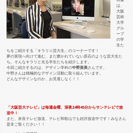
は、
大阪
芸術
大学
グル
ープ
の学
生た
ちをご紹介する「キラリ☆芸大生」のコーナーです！
夢の実現へ向けて進む、まだ磨かれていない原石のような芸大生た
ち。そんなキラリと光る学生たちを紹介します。
今回ご紹介するのは、デザイン学科の
中野亜美
さんです。
中野さんは積極的なデザイン活動に取り組んでいます。
どんなデザインなのか、お見逃しなく！！
「大阪芸大テレビ」は毎週金曜、深夜24時45分からサンテレビで放
送中！
また、奈良テレビ放送、テレビ和歌山でも好評放送中です！みなさん
是非ご覧ください！！