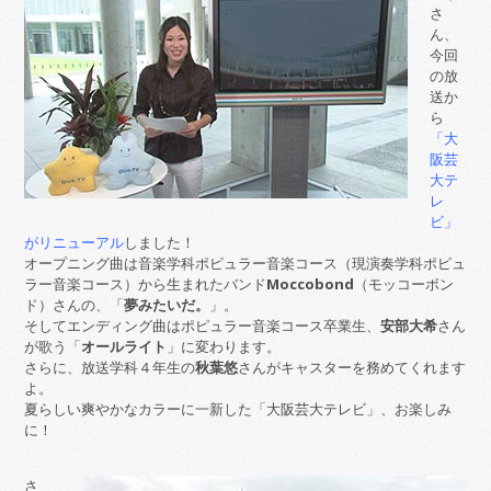
さ
ん、
今回
の放
送か
ら
「大
阪芸
大テ
レ
ビ」
がリニューアル
しました！
オープニング曲は音楽学科ポピュラー音楽コース（現演奏学科ポピュ
ラー音楽コース）から生まれたバンド
Moccobond
（モッコーボン
ド）さんの、「
夢みたいだ。
」。
そしてエンディング曲はポピュラー音楽コース卒業生、
安部大希
さん
が歌う「
オールライト
」に変わります。
さらに、放送学科４年生の
秋葉悠
さんがキャスターを務めてくれます
よ。
夏らしい爽やかなカラーに一新した「大阪芸大テレビ」、お楽しみ
に！
さ