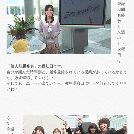
登録
期間
も終
わ
り、
来週
の
月・
火曜
日
は、
「
個人別履修表
」の
返却日
です。
自分が組んだ時間割と、履修登録されている授業があっているかどう
か、必ず確認してください。
そしてもしエラーが出ていたら、教務課窓口に行って訂正してくださ
いね！
さ
て、
今週