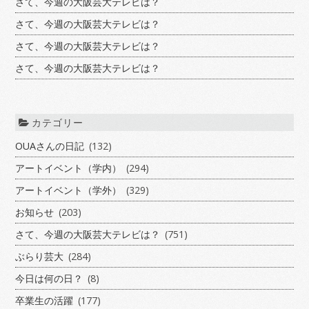
さて、今週の大阪芸大テレビは？
さて、今週の大阪芸大テレビは？
さて、今週の大阪芸大テレビは？
さて、今週の大阪芸大テレビは？
カテゴリー
OUAさんの日記
(132)
アートイベント（学内）
(294)
アートイベント（学外）
(329)
お知らせ
(203)
さて、今週の大阪芸大テレビは？
(751)
ぶらり芸大
(284)
今日は何の日？
(8)
卒業生の活躍
(177)