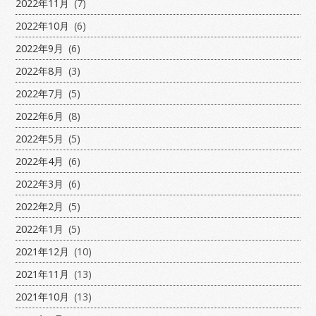
2022年11月
(7)
2022年10月
(6)
2022年9月
(6)
2022年8月
(3)
2022年7月
(5)
2022年6月
(8)
2022年5月
(5)
2022年4月
(6)
2022年3月
(6)
2022年2月
(5)
2022年1月
(5)
2021年12月
(10)
2021年11月
(13)
2021年10月
(13)