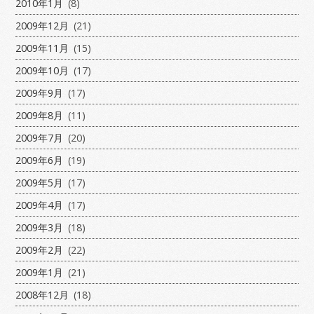
2010年1月
(8)
2009年12月
(21)
2009年11月
(15)
2009年10月
(17)
2009年9月
(17)
2009年8月
(11)
2009年7月
(20)
2009年6月
(19)
2009年5月
(17)
2009年4月
(17)
2009年3月
(18)
2009年2月
(22)
2009年1月
(21)
2008年12月
(18)