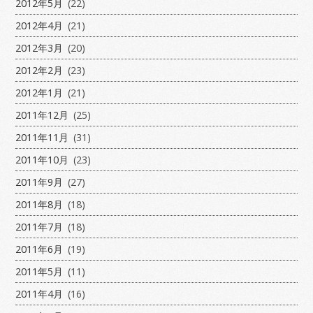
2012年5月
(22)
2012年4月
(21)
2012年3月
(20)
2012年2月
(23)
2012年1月
(21)
2011年12月
(25)
2011年11月
(31)
2011年10月
(23)
2011年9月
(27)
2011年8月
(18)
2011年7月
(18)
2011年6月
(19)
2011年5月
(11)
2011年4月
(16)