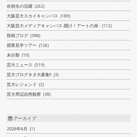
在校生の活躍
(262)
大阪芸大スカイキャンパス
(189)
大阪芸大メディアキャンパス-開け！アートの扉-
(112)
投稿ブログ
(388)
授業見学ツアー
(126)
未分類
(19)
芸大ニュース
(519)
芸大ブログネタ大募集!!
(3)
芸大レジェンド
(2)
芸大周辺自然観察
(38)
アーカイブ
2026年6月
(1)