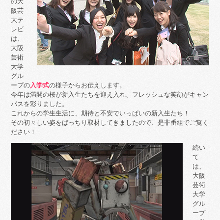
の大
阪芸
大テ
レビ
は、
大阪
芸術
大学
グル
ープの
入学式
の様子からお伝えします。
今年は満開の桜が新入生たちを迎え入れ、フレッシュな笑顔がキャン
パスを彩りました。
これからの学生生活に、期待と不安でいっぱいの新入生たち！
その初々しい姿をばっちり取材してきましたので、是非番組でご覧く
ださい！
続い
て
は、
大阪
芸術
大学
グル
ープ