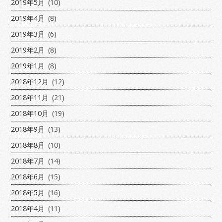
2019年5月
(10)
2019年4月
(8)
2019年3月
(6)
2019年2月
(8)
2019年1月
(8)
2018年12月
(12)
2018年11月
(21)
2018年10月
(19)
2018年9月
(13)
2018年8月
(10)
2018年7月
(14)
2018年6月
(15)
2018年5月
(16)
2018年4月
(11)