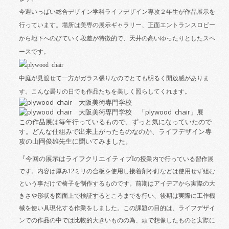
今週いっぱい総合デザイン学科ライフデザイン専攻２年生が作品展示を
行っています。場所は美専の展示ギャラリー、正面エントランスロビー
から地下へのびていく段差が特徴的で、天井の高いゆったりとしたスペ
ースです。
中庭が見渡せて一方がガラス張りなのでとても明るく開放感がありま
す。こんな曇りの日でも作品たちを美しく照らしてくれます。
この作品展は毎年行っているもので、ずっと気になっていたので
す。どんな仕組みで出来上がったものなのか、ライフデザイン専
攻の山岡俊雄先生に聞いてみました。
『今回の展示はライフクリエイティブ
I
の授業内で行っている習作展
です。内容は厚み
12
ミリの合板を使用し接着剤や釘などは使用せず組む
という事だけで椅子を制作するものです。前期はアイデアから実際の大
きさや形状を図面上で検証するところまでを行い、後期は実際に工作機
械を使い具現化する作業をしました。この課題の目的は、ライフデザイ
ンでの作品の中では比較的大きいものの為、頭で想像したものと実際に