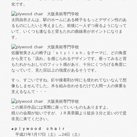
化です。
太田由衣さんは、駅のホームにある椅子をもっとデザイン性のあ
るものにしたいと考えました。前後に一人ずつ座るようになって
いて、いくつも連なると背もたれの曲線美がポイントになりま
す。
佐藤智美さんの椅子は「ｓｔｙｌｉｓｈ」をテーマに、どの角度
から見ても「流れ」を感じられるデザインです。座ってみると背
もたれからおしりのフィット感があり、十分にくつろげる角度に
なっていて、見た目以上の強度があるそうです。
すっ、すごいですね。釘や接着剤が何にも使われてないなんて想
像もしませんでした。木を組み合わせるだけで人間一人の体重を
支えるなんて・・・
この展示作品には実際に座っていいものもありますよ。
残りの会期が短いですが、ＪＲ美章園より徒歩３分と近いので是
非見に来てください。
●ｐｌｙｗｏｏｄ ｃｈａｉｒ
平成
21
年
1
月
17
日（土）→
24
日（土）