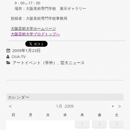
9
：
00
→
17
：
00
場所：大阪美術専門学校 展示ギャラリー
投稿者：大阪美術専門学校事務局
大阪芸術大学ホームページ
大阪芸術大学ブログトップへ
2009年1月23日
OUA-TV
アートイベント（学外）
,
芸大ニュース
カレンダー
<
>
1月 2009
▼
日
月
火
水
木
金
土
6
2
4
7
7
3
6
1
4
6
2
5
7
3
5
1
1
4
7
2
5
7
3
6
1
4
6
2
3
6
2
4
7
2
5
1
3
6
1
4
4
7
3
5
1
3
6
2
4
7
2
5
5
1
4
6
2
4
7
3
5
1
3
6
6
2
5
7
3
5
1
4
6
2
4
7
1
4
7
2
5
7
3
6
1
4
6
2
2
5
1
3
6
1
4
7
2
5
7
3
3
6
2
4
7
2
5
1
3
6
1
4
4
7
3
5
1
3
6
2
4
7
2
5
6
2
5
7
3
5
1
4
6
2
4
7
7
3
6
1
4
6
2
5
7
3
5
1
1
4
7
2
5
7
3
6
1
4
6
2
2
5
1
3
6
1
4
7
2
5
7
3
4
7
3
5
1
3
6
2
4
7
2
5
5
1
4
6
2
4
7
3
5
1
3
6
6
2
5
7
3
5
1
4
6
2
4
7
7
6
1
4
6
2
5
7
3
5
1
2
5
1
3
6
1
1
2
3