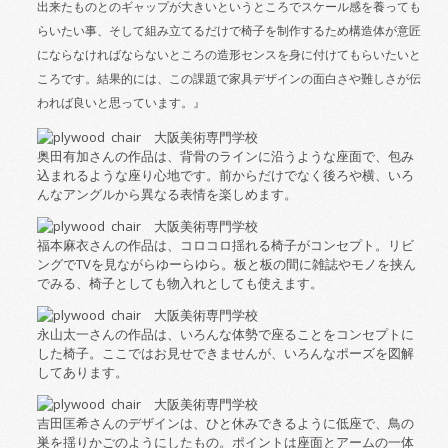
出来たものとのギャップが大きいというところでスケール感を養っても
らいたい事、そして組み立てるだけで椅子を制作するため構造体が意匠
にならなければならないところの造形センスを身に付けてもらいたいと
ころです。結果的には、この課題で家具デザインの面白さや難しさが伝
われば良いと思っています。』
奥田有加さんの作品は、背骨のラインに沿うような座面で、包み
込まれるような座り心地です。前からだけでなく後ろや横、いろ
んなアングルから異なる表情を楽しめます。
福本麻衣さんの作品は、コロコロ揺れる椅子がコンセプト。リビ
ングで
TV
を見ながらゆーらゆら。板と板の間に雑誌やモノを挟ん
でみる、椅子としても物入れとしても使えます。
永山太一さんの作品は、いろんな体勢で座ることをコンセプトに
した椅子。ここではお見せできませんが、いろんなポーズを図解
してあります。
吉田匡希さんのデザインは、ひと休みできるように低座で、鳥の
巣を揺りかごのようにしたもの。ポイントは座面とアームの一体