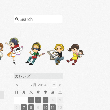
Search
カレンダー
<
>
7月 2014
▼
日
月
火
水
木
金
土
5
1
3
6
6
2
5
3
5
1
4
6
2
4
3
6
1
4
6
2
5
3
5
1
2
5
1
3
6
1
4
2
5
3
3
6
2
4
2
5
1
3
6
1
4
4
3
5
1
3
6
2
4
2
5
5
1
4
6
2
4
3
5
1
3
6
3
6
1
4
6
2
5
3
5
1
1
4
2
5
3
6
1
4
6
2
2
5
1
3
6
1
4
2
5
3
3
6
2
4
2
5
1
3
6
1
4
5
1
4
6
2
4
3
5
1
3
6
6
2
5
3
5
1
6
2
4
3
6
1
4
6
2
5
3
5
1
1
4
2
5
3
6
1
4
6
2
3
6
2
4
2
5
1
3
6
1
4
4
3
5
1
3
6
2
4
2
5
5
1
4
6
2
4
3
5
1
3
6
6
2
5
3
5
1
4
6
2
4
1
4
2
5
6
2
4
7
7
3
6
1
4
6
2
5
7
3
5
1
1
4
7
2
5
7
3
6
1
4
6
2
3
6
2
4
7
2
5
1
3
6
1
4
4
7
3
5
1
3
6
2
4
7
2
5
5
1
4
6
2
4
7
3
5
1
3
6
6
2
5
7
3
5
1
4
6
2
4
7
1
4
7
2
5
7
3
6
1
4
6
2
2
5
1
3
6
1
4
7
2
5
7
3
3
6
2
4
7
2
5
1
3
6
1
4
4
7
3
5
1
3
6
2
4
7
2
5
6
2
5
7
3
5
1
4
6
2
4
7
7
3
6
1
4
6
2
7
3
5
1
1
4
7
2
5
7
3
6
1
4
6
2
2
5
1
3
6
1
4
7
2
5
7
3
4
7
3
5
1
3
6
2
4
7
2
5
5
1
4
6
2
4
7
3
5
1
3
6
6
2
5
7
3
5
1
4
6
2
4
7
7
3
6
1
4
6
2
5
7
3
5
1
2
5
1
3
6
1
1
2
3
4
5
12
10
13
13
12
10
12
11
13
11
10
13
11
13
12
10
12
12
10
13
11
12
10
10
13
11
12
10
13
11
11
10
12
10
13
11
12
12
11
13
11
10
12
10
13
10
13
11
13
12
10
12
11
12
10
13
11
13
12
10
13
11
12
10
10
13
11
12
10
13
11
12
11
13
11
10
12
10
13
13
12
10
12
13
11
10
13
11
13
12
10
12
11
12
10
13
11
13
10
13
11
12
10
13
11
11
10
12
10
13
11
12
12
11
13
11
10
12
10
13
13
12
10
12
11
13
11
11
12
8
9
7
8
9
7
7
8
9
7
8
9
8
8
7
9
7
9
7
9
8
8
7
8
9
7
9
8
9
7
8
7
8
9
7
8
8
7
9
7
8
9
9
8
8
7
9
7
9
7
9
8
8
8
9
7
8
9
7
8
9
7
7
8
9
7
8
8
7
9
7
8
9
9
7
9
8
8
7
8
9
7
9
8
9
7
8
9
7
8
9
7
8
7
9
7
13
11
14
14
10
13
11
13
12
14
10
12
11
14
12
14
10
13
11
13
10
13
11
14
12
10
13
11
11
14
10
12
10
13
11
14
12
12
11
13
11
14
10
12
10
13
13
12
14
10
12
11
13
11
14
11
14
12
14
10
13
11
13
12
10
13
11
14
12
14
10
10
13
11
14
12
10
13
11
11
14
10
12
10
13
11
14
12
13
12
14
10
12
11
13
11
14
14
10
13
11
13
14
10
12
11
14
12
14
10
13
11
13
12
10
13
11
14
12
14
10
11
14
10
12
10
13
11
14
12
12
11
13
11
14
10
12
10
13
13
12
14
10
12
11
13
11
14
14
10
13
11
13
12
14
10
12
12
10
13
9
8
9
8
8
9
8
9
9
9
8
8
8
9
9
8
9
8
9
8
9
8
9
8
9
9
8
8
9
9
9
8
8
8
9
9
9
8
9
8
9
8
8
9
8
9
9
8
8
9
8
9
9
8
9
8
9
8
9
8
9
8
9
8
8
6
7
8
9
10
11
12