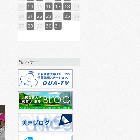
19
15
17
20
20
16
19
14
17
19
15
18
20
16
18
14
14
17
20
15
18
20
16
19
14
17
19
15
16
19
15
17
20
15
18
14
16
19
14
17
17
20
16
18
14
16
19
15
17
20
15
18
18
14
17
19
15
17
20
16
18
14
16
19
19
15
18
20
16
18
14
17
19
15
17
20
14
17
20
15
18
20
16
19
14
17
19
15
15
18
14
16
19
14
17
20
15
18
20
16
16
19
15
17
20
15
18
14
16
19
14
17
17
20
16
18
14
16
19
15
17
20
15
18
19
15
18
20
16
18
14
17
19
15
17
20
20
16
19
14
17
19
15
20
16
18
14
14
17
20
15
18
20
16
19
14
17
19
15
15
18
14
16
19
14
17
20
15
18
20
16
17
20
16
18
14
16
19
15
17
20
15
18
18
14
17
19
15
17
20
16
18
14
16
19
19
15
18
20
16
18
14
17
19
15
17
20
20
16
19
14
17
19
15
18
20
16
18
14
15
18
14
16
19
14
20
16
18
21
21
17
20
15
18
20
16
19
21
17
19
15
15
18
21
16
19
21
17
20
15
18
20
16
17
20
16
18
21
16
19
15
17
20
15
18
18
21
17
19
15
17
20
16
18
21
16
19
19
15
18
20
16
18
21
17
19
15
17
20
20
16
19
21
17
19
15
18
20
16
18
21
15
18
21
16
19
21
17
20
15
18
20
16
16
19
15
17
20
15
18
21
16
19
21
17
17
20
16
18
21
16
19
15
17
20
15
18
18
21
17
19
15
17
20
16
18
21
16
19
20
16
19
21
17
19
15
18
20
16
18
21
21
17
20
15
18
20
16
21
17
19
15
15
18
21
16
19
21
17
20
15
18
20
16
16
19
15
17
20
15
18
21
16
19
21
17
18
21
17
19
15
17
20
16
18
21
16
19
19
15
18
20
16
18
21
17
19
15
17
20
20
16
19
21
17
19
15
18
20
16
18
21
21
17
20
15
18
20
16
19
21
17
19
15
16
19
15
17
20
15
13
14
15
16
17
18
19
26
22
24
27
27
23
26
21
24
26
22
25
27
23
25
21
21
24
27
22
25
27
23
26
21
24
26
22
23
26
22
24
27
22
25
21
23
26
21
24
24
27
23
25
21
23
26
22
24
27
22
25
25
21
24
26
22
24
27
23
25
21
23
26
26
22
25
27
23
25
21
24
26
22
24
27
21
24
27
22
25
27
23
26
21
24
26
22
22
25
21
23
26
21
24
27
22
25
27
23
23
26
22
24
27
22
25
21
23
26
21
24
24
27
23
25
21
23
26
22
24
27
22
25
26
22
25
27
23
25
21
24
26
22
24
27
27
23
26
21
24
26
22
27
23
25
21
21
24
27
22
25
27
23
26
21
24
26
22
22
25
21
23
26
21
24
27
22
25
27
23
24
27
23
25
21
23
26
22
24
27
22
25
25
21
24
26
22
24
27
23
25
21
23
26
26
22
25
27
23
25
21
24
26
22
24
27
27
23
26
21
24
26
22
25
27
23
25
21
22
25
21
23
26
21
27
23
25
28
28
24
27
22
25
27
23
26
28
24
26
22
22
25
28
23
26
28
24
27
22
25
27
23
24
27
23
25
28
23
26
22
24
27
22
25
25
28
24
26
22
24
27
23
25
28
23
26
26
22
25
27
23
25
28
24
26
22
24
27
27
23
26
28
24
26
22
25
27
23
25
28
22
25
28
23
26
28
24
27
22
25
27
23
23
26
22
24
27
22
25
28
23
26
28
24
24
27
23
25
28
23
26
22
24
27
22
25
25
28
24
26
22
24
27
23
25
28
23
26
27
23
26
28
24
26
22
25
27
23
25
28
28
24
27
22
25
27
23
28
24
26
22
22
25
28
23
26
28
24
27
22
25
27
23
23
26
22
24
27
22
25
28
23
26
28
24
25
28
24
26
22
24
27
23
25
28
23
26
26
22
25
27
23
25
28
24
26
22
24
27
27
23
26
28
24
26
22
25
27
23
25
28
28
24
27
22
25
27
23
26
28
24
26
22
23
26
22
24
27
22
20
21
22
23
24
25
26
29
30
28
31
29
30
28
28
31
29
30
28
31
29
29
29
28
30
28
31
30
28
30
29
29
28
31
29
30
28
30
29
30
28
31
29
28
31
29
30
28
31
29
28
30
28
31
29
30
29
29
28
30
28
31
30
28
30
29
29
29
30
28
31
29
30
28
31
29
30
28
28
31
29
30
28
31
29
28
30
28
31
29
30
30
28
30
29
29
28
31
29
30
28
30
29
30
28
31
29
30
28
31
29
30
28
29
28
30
28
30
31
29
30
31
29
30
31
29
30
30
30
29
29
31
29
30
30
29
30
31
29
30
31
29
30
29
30
31
29
30
29
29
30
31
30
30
29
29
31
29
30
30
30
31
29
30
31
29
30
31
29
30
31
29
30
29
29
30
31
31
29
30
30
29
30
31
29
30
31
29
30
31
29
30
31
29
29
29
27
28
29
30
31
バナー