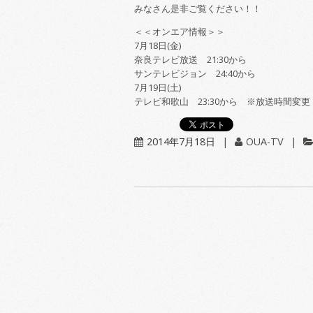
みなさん是非ご覧ください！！
＜＜オンエア情報＞＞
7月18日(金)
奈良テレビ放送 21:30から
サンテレビジョン 24:40から
7月19日(土)
テレビ和歌山 23:30から ※放送時間変更
2014年7月18日
|
OUA-TV
|