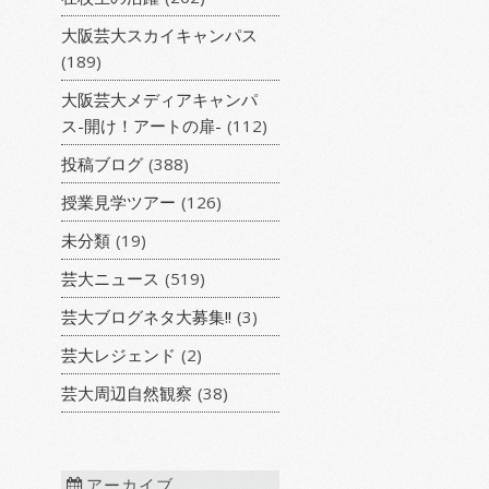
大阪芸大スカイキャンパス
(189)
大阪芸大メディアキャンパ
ス-開け！アートの扉-
(112)
投稿ブログ
(388)
授業見学ツアー
(126)
未分類
(19)
芸大ニュース
(519)
芸大ブログネタ大募集!!
(3)
芸大レジェンド
(2)
芸大周辺自然観察
(38)
アーカイブ