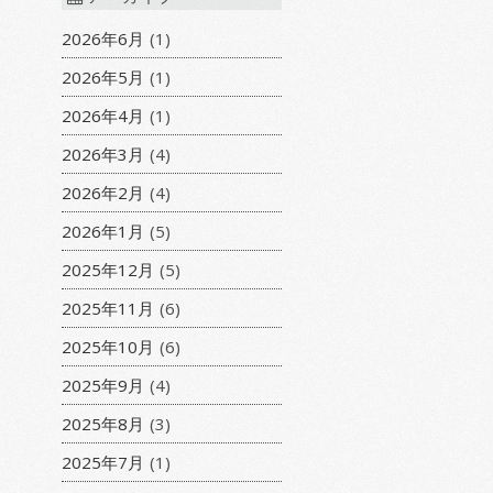
2026年6月
(1)
2026年5月
(1)
2026年4月
(1)
2026年3月
(4)
2026年2月
(4)
2026年1月
(5)
2025年12月
(5)
2025年11月
(6)
2025年10月
(6)
2025年9月
(4)
2025年8月
(3)
2025年7月
(1)