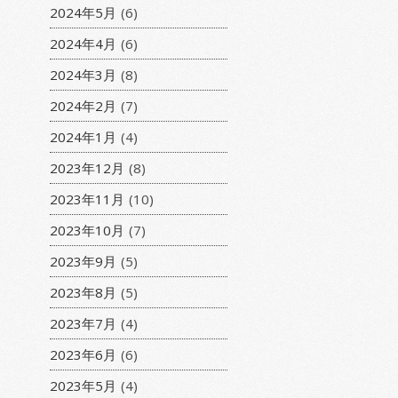
2024年5月
(6)
2024年4月
(6)
2024年3月
(8)
2024年2月
(7)
2024年1月
(4)
2023年12月
(8)
2023年11月
(10)
2023年10月
(7)
2023年9月
(5)
2023年8月
(5)
2023年7月
(4)
2023年6月
(6)
2023年5月
(4)