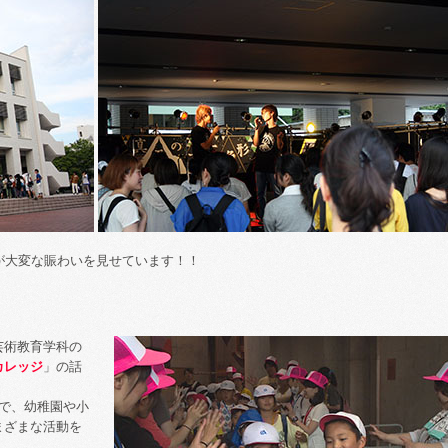
14
10
12
15
15
11
14
12
14
10
13
15
11
13
12
15
10
13
15
11
14
12
14
10
11
14
10
12
15
10
13
11
14
12
12
15
11
13
11
14
10
12
15
10
13
13
12
14
10
12
15
11
13
11
14
14
10
13
15
11
13
12
14
10
12
15
12
15
10
13
15
11
14
12
14
10
10
13
11
14
12
15
10
13
15
11
11
14
10
12
15
10
13
11
14
12
12
15
11
13
11
14
10
12
15
10
13
14
10
13
15
11
13
12
14
10
12
15
15
11
14
12
14
10
15
11
13
12
15
10
13
15
11
14
12
14
10
10
13
11
14
12
15
10
13
15
11
12
15
11
13
11
14
10
12
15
10
13
13
12
14
10
12
15
11
13
11
14
14
10
13
15
11
13
12
14
10
12
15
15
11
14
12
14
10
13
15
11
13
10
13
11
14
9
9
9
9
9
9
9
9
9
9
9
9
9
9
9
9
9
9
9
9
9
9
9
9
9
9
9
9
9
9
9
9
15
11
13
16
16
12
15
10
13
15
11
14
16
12
14
10
10
13
16
11
14
16
12
15
10
13
15
11
12
15
11
13
16
11
14
10
12
15
10
13
13
16
12
14
10
12
15
11
13
16
11
14
14
10
13
15
11
13
16
12
14
10
12
15
15
11
14
16
12
14
10
13
15
11
13
16
10
13
16
11
14
16
12
15
10
13
15
11
11
14
10
12
15
10
13
16
11
14
16
12
12
15
11
13
16
11
14
10
12
15
10
13
13
16
12
14
10
12
15
11
13
16
11
14
15
11
14
16
12
14
10
13
15
11
13
16
16
12
15
10
13
15
11
16
12
14
10
10
13
16
11
14
16
12
15
10
13
15
11
11
14
10
12
15
10
13
16
11
14
16
12
13
16
12
14
10
12
15
11
13
16
11
14
14
10
13
15
11
13
16
12
14
10
12
15
15
11
14
16
12
14
10
13
15
11
13
16
16
12
15
10
13
15
11
14
16
12
14
10
11
14
10
12
15
10
16
12
14
17
17
13
16
11
14
16
12
15
17
13
15
11
11
14
17
12
15
17
13
16
11
14
16
12
13
16
12
14
17
12
15
11
13
16
11
14
14
17
13
15
11
13
16
12
14
17
12
15
15
11
14
16
12
14
17
13
15
11
13
16
16
12
15
17
13
15
11
14
16
12
14
17
11
14
17
12
15
17
13
16
11
14
16
12
12
15
11
13
16
11
14
17
12
15
17
13
13
16
12
14
17
12
15
11
13
16
11
14
14
17
13
15
11
13
16
12
14
17
12
15
16
12
15
17
13
15
11
14
16
12
14
17
17
13
16
11
14
16
12
17
13
15
11
11
14
17
12
15
17
13
16
11
14
16
12
12
15
11
13
16
11
14
17
12
15
17
13
14
17
13
15
11
13
16
12
14
17
12
15
15
11
14
16
12
14
17
13
15
11
13
16
16
12
15
17
13
15
11
14
16
12
14
17
17
13
16
11
14
16
12
15
17
13
15
11
12
15
11
13
16
11
17
13
15
18
18
14
17
12
15
17
13
16
18
14
16
12
12
15
18
13
16
18
14
17
12
15
17
13
14
17
13
15
18
13
16
12
14
17
12
15
15
18
14
16
12
14
17
13
15
18
13
16
16
12
15
17
13
15
18
14
16
12
14
17
17
13
16
18
14
16
12
15
17
13
15
18
12
15
18
13
16
18
14
17
12
15
17
13
13
16
12
14
17
12
15
18
13
16
18
14
14
17
13
15
18
13
16
12
14
17
12
15
15
18
14
16
12
14
17
13
15
18
13
16
17
13
16
18
14
16
12
15
17
13
15
18
18
14
17
12
15
17
13
18
14
16
12
12
15
18
13
16
18
14
17
12
15
17
13
13
16
12
14
17
12
15
18
13
16
18
14
15
18
14
16
12
14
17
13
15
18
13
16
16
12
15
17
13
15
18
14
16
12
14
17
17
13
16
18
14
16
12
15
17
13
15
18
18
14
17
12
15
17
13
16
18
14
16
12
13
16
12
14
17
12
18
14
16
19
19
15
18
13
16
18
14
17
19
15
17
13
13
16
19
14
17
19
15
18
13
16
18
14
15
18
14
16
19
14
17
13
15
18
13
16
16
19
15
17
13
15
18
14
16
19
14
17
17
13
16
18
14
16
19
15
17
13
15
18
18
14
17
19
15
17
13
16
18
14
16
19
13
16
19
14
17
19
15
18
13
16
18
14
14
17
13
15
18
13
16
19
14
17
19
15
15
18
14
16
19
14
17
13
15
18
13
16
16
19
15
17
13
15
18
14
16
19
14
17
18
14
17
19
15
17
13
16
18
14
16
19
19
15
18
13
16
18
14
19
15
17
13
13
16
19
14
17
19
15
18
13
16
18
14
14
17
13
15
18
13
16
19
14
17
19
15
16
19
15
17
13
15
18
14
16
19
14
17
17
13
16
18
14
16
19
15
17
13
15
18
18
14
17
19
15
17
13
16
18
14
16
19
19
15
18
13
16
18
14
17
19
15
17
13
14
17
13
15
18
13
21
17
19
22
22
18
21
16
19
21
17
20
22
18
20
16
16
19
22
17
20
22
18
21
16
19
21
17
18
21
17
19
22
17
20
16
18
21
16
19
19
22
18
20
16
18
21
17
19
22
17
20
20
16
19
21
17
19
22
18
20
16
18
21
21
17
20
22
18
20
16
19
21
17
19
22
16
19
22
17
20
22
18
21
16
19
21
17
17
20
16
18
21
16
19
22
17
20
22
18
18
21
17
19
22
17
20
16
18
21
16
19
19
22
18
20
16
18
21
17
19
22
17
20
21
17
20
22
18
20
16
19
21
17
19
22
22
18
21
16
19
21
17
22
18
20
16
16
19
22
17
20
22
18
21
16
19
21
17
17
20
16
18
21
16
19
22
17
20
22
18
19
22
18
20
16
18
21
17
19
22
17
20
20
16
19
21
17
19
22
18
20
16
18
21
21
17
20
22
18
20
16
19
21
17
19
22
22
18
21
16
19
21
17
20
22
18
20
16
17
20
16
18
21
16
22
18
20
23
23
19
22
17
20
22
18
21
23
19
21
17
17
20
23
18
21
23
19
22
17
20
22
18
19
22
18
20
23
18
21
17
19
22
17
20
20
23
19
21
17
19
22
18
20
23
18
21
21
17
20
22
18
20
23
19
21
17
19
22
22
18
21
23
19
21
17
20
22
18
20
23
17
20
23
18
21
23
19
22
17
20
22
18
18
21
17
19
22
17
20
23
18
21
23
19
19
22
18
20
23
18
21
17
19
22
17
20
20
23
19
21
17
19
22
18
20
23
18
21
22
18
21
23
19
21
17
20
22
18
20
23
23
19
22
17
20
22
18
23
19
21
17
17
20
23
18
21
23
19
22
17
20
22
18
18
21
17
19
22
17
20
23
18
21
23
19
20
23
19
21
17
19
22
18
20
23
18
21
21
17
20
22
18
20
23
19
21
17
19
22
22
18
21
23
19
21
17
20
22
18
20
23
23
19
22
17
20
22
18
21
23
19
21
17
18
21
17
19
22
17
23
19
21
24
24
20
23
18
21
23
19
22
24
20
22
18
18
21
24
19
22
24
20
23
18
21
23
19
20
23
19
21
24
19
22
18
20
23
18
21
21
24
20
22
18
20
23
19
21
24
19
22
22
18
21
23
19
21
24
20
22
18
20
23
23
19
22
24
20
22
18
21
23
19
21
24
18
21
24
19
22
24
20
23
18
21
23
19
19
22
18
20
23
18
21
24
19
22
24
20
20
23
19
21
24
19
22
18
20
23
18
21
21
24
20
22
18
20
23
19
21
24
19
22
23
19
22
24
20
22
18
21
23
19
21
24
24
20
23
18
21
23
19
24
20
22
18
18
21
24
19
22
24
20
23
18
21
23
19
19
22
18
20
23
18
21
24
19
22
24
20
21
24
20
22
18
20
23
19
21
24
19
22
22
18
21
23
19
21
24
20
22
18
20
23
23
19
22
24
20
22
18
21
23
19
21
24
24
20
23
18
21
23
19
22
24
20
22
18
19
22
18
20
23
18
24
20
22
25
25
21
24
19
22
24
20
23
25
21
23
19
19
22
25
20
23
25
21
24
19
22
24
20
21
24
20
22
25
20
23
19
21
24
19
22
22
25
21
23
19
21
24
20
22
25
20
23
23
19
22
24
20
22
25
21
23
19
21
24
24
20
23
25
21
23
19
22
24
20
22
25
19
22
25
20
23
25
21
24
19
22
24
20
20
23
19
21
24
19
22
25
20
23
25
21
21
24
20
22
25
20
23
19
21
24
19
22
22
25
21
23
19
21
24
20
22
25
20
23
24
20
23
25
21
23
19
22
24
20
22
25
25
21
24
19
22
24
20
25
21
23
19
19
22
25
20
23
25
21
24
19
22
24
20
20
23
19
21
24
19
22
25
20
23
25
21
22
25
21
23
19
21
24
20
22
25
20
23
23
19
22
24
20
22
25
21
23
19
21
24
24
20
23
25
21
23
19
22
24
20
22
25
25
21
24
19
22
24
20
23
25
21
23
19
20
23
19
21
24
19
25
21
23
26
26
22
25
20
23
25
21
24
26
22
24
20
20
23
26
21
24
26
22
25
20
23
25
21
22
25
21
23
26
21
24
20
22
25
20
23
23
26
22
24
20
22
25
21
23
26
21
24
24
20
23
25
21
23
26
22
24
20
22
25
25
21
24
26
22
24
20
23
25
21
23
26
20
23
26
21
24
26
22
25
20
23
25
21
21
24
20
22
25
20
23
26
21
24
26
22
22
25
21
23
26
21
24
20
22
25
20
23
23
26
22
24
20
22
25
21
23
26
21
24
25
21
24
26
22
24
20
23
25
21
23
26
26
22
25
20
23
25
21
26
22
24
20
20
23
26
21
24
26
22
25
20
23
25
21
21
24
20
22
25
20
23
26
21
24
26
22
23
26
22
24
20
22
25
21
23
26
21
24
24
20
23
25
21
23
26
22
24
20
22
25
25
21
24
26
22
24
20
23
25
21
23
26
26
22
25
20
23
25
21
24
26
22
24
20
21
24
20
22
25
20
28
24
26
29
25
28
23
26
28
24
27
29
25
27
23
23
26
29
24
27
29
25
28
23
26
28
24
25
28
24
26
29
24
27
23
25
28
23
26
26
29
25
27
23
25
28
24
26
29
24
27
27
23
26
28
24
26
29
25
27
23
25
28
28
24
27
29
25
27
23
26
28
24
26
29
23
26
29
24
27
29
25
28
23
26
28
24
24
27
23
25
28
23
26
29
24
27
29
25
25
28
24
26
29
24
27
23
25
28
23
26
26
29
25
27
23
25
28
24
26
29
24
27
28
24
27
29
25
27
23
26
28
24
26
29
25
28
23
26
28
24
29
25
27
23
23
26
29
24
27
29
25
28
23
26
28
24
24
27
23
25
28
23
26
29
24
27
29
25
26
29
25
27
23
25
28
24
26
29
24
27
27
23
26
28
24
26
29
25
27
23
25
28
28
24
27
29
25
27
23
26
28
24
26
29
25
28
23
26
28
24
27
29
25
27
23
24
27
23
25
28
23
29
25
27
30
26
29
24
27
29
25
28
30
26
28
24
24
27
30
25
28
30
26
29
24
27
29
25
26
29
25
27
30
25
28
24
26
29
24
27
27
30
26
28
24
26
29
25
27
30
25
28
28
24
27
29
25
27
30
26
28
24
26
29
25
28
30
26
28
24
27
29
25
27
30
24
27
30
25
28
30
26
29
24
27
29
25
25
28
24
26
29
24
27
30
25
28
30
26
26
29
25
27
30
25
28
24
26
29
24
27
27
30
26
28
24
26
29
25
27
30
25
28
29
25
28
30
26
28
24
27
29
25
27
30
26
29
24
27
29
25
30
26
28
24
24
27
30
25
28
30
26
29
24
27
29
25
25
28
24
26
29
24
27
30
25
28
30
26
27
30
26
28
24
26
29
25
27
30
25
28
28
24
27
29
25
27
30
26
28
24
26
29
25
28
30
26
28
24
27
29
25
27
30
26
29
24
27
29
25
28
30
26
28
24
25
28
24
26
29
24
30
26
28
31
27
30
25
28
30
26
29
27
29
25
25
28
31
26
29
27
30
25
28
30
26
27
30
26
28
31
26
29
25
27
30
25
28
28
31
27
29
25
27
30
26
28
31
26
29
25
28
30
26
28
31
27
29
25
27
30
26
29
27
29
25
28
30
26
28
31
25
28
31
26
29
27
30
25
28
30
26
26
29
25
27
30
25
28
31
26
29
27
27
30
26
28
31
26
29
25
27
30
25
28
28
31
27
29
25
27
30
26
28
31
26
29
26
29
27
29
25
28
30
26
28
31
27
30
25
28
30
26
27
29
25
25
28
31
26
29
27
30
25
28
30
26
26
29
25
27
30
25
28
31
26
29
27
28
31
27
29
25
27
30
26
28
31
26
29
25
28
30
26
28
31
27
29
25
27
30
26
29
27
29
25
28
30
26
28
31
27
30
25
28
30
26
29
27
29
25
26
29
25
27
30
25
27
29
28
31
26
29
27
30
28
30
26
26
29
27
30
28
31
26
29
27
28
31
27
29
27
30
26
28
31
26
29
28
30
26
28
31
27
29
27
30
26
29
27
29
28
30
26
28
31
27
30
28
30
26
29
27
29
26
29
27
30
28
31
26
29
27
27
30
26
28
31
26
29
27
30
28
28
31
27
29
27
30
26
28
31
26
29
28
30
26
28
31
27
29
27
30
27
30
28
30
26
29
27
29
28
31
26
29
27
28
30
26
26
29
27
30
28
31
26
29
27
27
30
26
28
31
26
29
27
30
28
29
28
30
26
28
31
27
29
27
30
26
29
27
29
28
30
26
28
31
27
30
28
30
26
29
27
29
28
31
26
29
27
30
28
30
26
27
30
26
28
31
26
28
30
29
27
30
28
31
29
27
27
30
28
31
29
27
30
28
29
28
30
28
31
27
29
27
30
29
27
29
28
30
28
31
27
30
28
30
29
27
29
28
31
29
27
30
28
30
27
30
28
31
29
27
30
28
28
31
27
29
27
30
28
31
29
28
30
28
31
27
29
27
30
29
27
29
28
30
28
31
28
31
29
27
30
28
30
29
27
30
28
29
27
27
30
28
31
29
27
30
28
28
31
27
29
27
30
28
31
29
29
27
29
28
30
28
31
27
30
28
30
29
27
29
28
31
29
27
30
28
30
29
27
30
28
31
29
27
28
31
27
29
27
31
30
31
30
30
31
31
30
30
30
31
30
31
30
31
30
31
30
31
30
30
31
30
30
30
31
31
30
31
30
31
30
30
31
30
30
30
31
30
31
30
31
30
31
30
31
30
30
30
31
31
31
31
31
31
31
31
31
31
31
31
31
31
31
31
31
31
が大変な賑わいを見せています！！
芸術教育学科の
カレッジ
」の話
で、幼稚園や小
まざまな活動を