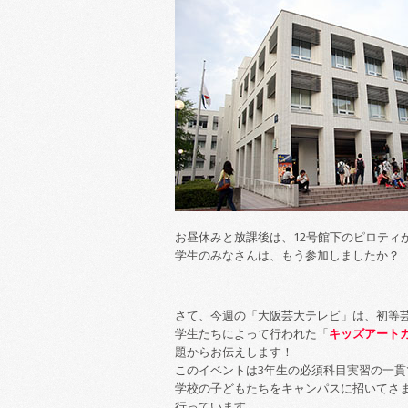
お昼休みと放課後は、12号館下のピロティ
学生のみなさんは、もう参加しましたか？
さて、今週の「大阪芸大テレビ」は、初等
学生たちによって行われた「
キッズアート
題からお伝えします！
このイベントは3年生の必須科目実習の一貫
学校の子どもたちをキャンパスに招いてさ
行っています。