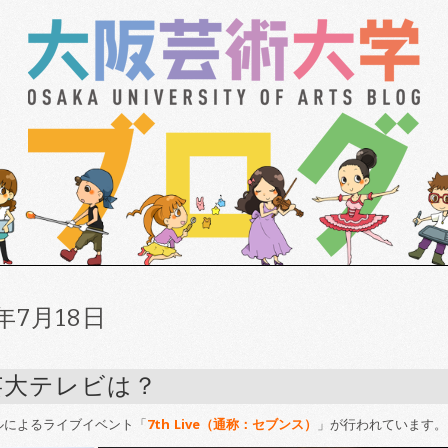
4年7月18日
芸大テレビは？
1
1
1
1
1
1
1
1
1
1
1
1
1
1
1
1
1
1
1
1
1
1
1
1
1
1
1
1
1
1
1
1
1
1
2
2
1
1
2
2
2
1
1
1
2
1
2
1
2
1
2
1
1
2
1
2
2
2
1
1
1
2
2
1
2
1
2
1
2
1
2
1
2
2
1
1
2
2
2
1
1
1
2
2
2
1
2
1
2
1
1
2
1
2
2
1
1
2
1
2
3
3
2
2
1
3
1
3
1
3
2
2
2
3
1
2
3
1
2
3
1
1
2
3
1
2
2
1
3
1
2
3
3
1
3
2
2
1
2
3
1
3
2
3
1
2
3
1
2
3
1
2
1
3
1
2
3
3
2
2
3
1
3
1
3
2
2
1
2
3
1
3
3
1
2
3
1
1
2
3
1
2
2
1
3
1
2
3
3
2
2
1
3
1
1
2
3
1
4
4
3
1
3
2
4
2
1
4
2
4
3
1
3
3
1
4
2
3
1
1
4
2
3
1
4
2
2
1
3
1
4
2
3
3
2
4
2
1
3
1
4
1
4
2
4
3
1
3
2
3
1
4
2
4
3
1
4
2
3
1
1
4
2
3
1
4
2
3
2
4
2
1
3
1
4
4
3
1
3
4
2
1
4
2
4
3
1
3
2
3
1
4
2
4
1
4
2
3
1
4
2
2
1
3
1
4
2
3
3
2
4
2
1
3
1
4
4
3
1
3
2
4
2
2
3
4
2
5
5
1
4
2
4
3
5
1
3
2
5
3
5
1
4
2
4
1
4
2
5
3
1
4
2
2
5
1
3
1
4
2
5
3
3
2
4
2
5
1
3
1
4
4
3
5
1
3
2
4
2
5
2
5
3
5
1
4
2
4
3
1
4
2
5
3
5
1
1
4
2
5
3
1
4
2
2
5
1
3
1
4
2
5
3
4
3
5
1
3
2
4
2
5
5
1
4
2
4
5
1
3
2
5
3
5
1
4
2
4
3
1
4
2
5
3
5
1
2
5
1
3
1
4
2
5
3
3
2
4
2
5
1
3
1
4
4
3
5
1
3
2
4
2
5
5
1
4
2
4
3
5
1
3
3
1
4
ルによるライブイベント「
7th Live（通称：セブンス）
」が行われています。
7
3
5
8
8
4
7
2
5
7
3
6
8
4
6
2
2
5
8
3
6
8
4
7
2
5
7
3
4
7
3
5
8
3
6
2
4
7
2
5
5
8
4
6
2
4
7
3
5
8
3
6
6
2
5
7
3
5
8
4
6
2
4
7
7
3
6
8
4
6
2
5
7
3
5
8
2
5
8
3
6
8
4
7
2
5
7
3
3
6
2
4
7
2
5
8
3
6
8
4
4
7
3
5
8
3
6
2
4
7
2
5
5
8
4
6
2
4
7
3
5
8
3
6
7
3
6
8
4
6
2
5
7
3
5
8
8
4
7
2
5
7
3
8
4
6
2
2
5
8
3
6
8
4
7
2
5
7
3
3
6
2
4
7
2
5
8
3
6
8
4
5
8
4
6
2
4
7
3
5
8
3
6
6
2
5
7
3
5
8
4
6
2
4
7
7
3
6
8
4
6
2
5
7
3
5
8
8
4
7
2
5
7
3
6
8
4
6
2
3
6
2
4
7
2
8
4
6
9
9
5
8
3
6
8
4
7
9
5
7
3
3
6
9
4
7
9
5
8
3
6
8
4
5
8
4
6
9
4
7
3
5
8
3
6
6
9
5
7
3
5
8
4
6
9
4
7
7
3
6
8
4
6
9
5
7
3
5
8
8
4
7
9
5
7
3
6
8
4
6
9
3
6
9
4
7
9
5
8
3
6
8
4
4
7
3
5
8
3
6
9
4
7
9
5
5
8
4
6
9
4
7
3
5
8
3
6
6
9
5
7
3
5
8
4
6
9
4
7
8
4
7
9
5
7
3
6
8
4
6
9
9
5
8
3
6
8
4
9
5
7
3
3
6
9
4
7
9
5
8
3
6
8
4
4
7
3
5
8
3
6
9
4
7
9
5
6
9
5
7
3
5
8
4
6
9
4
7
7
3
6
8
4
6
9
5
7
3
5
8
8
4
7
9
5
7
3
6
8
4
6
9
9
5
8
3
6
8
4
7
9
5
7
3
4
7
3
5
8
3
10
10
10
10
10
10
10
10
10
10
10
10
10
10
10
10
10
10
10
10
10
10
10
10
10
10
10
10
10
10
10
10
10
9
5
7
6
9
4
7
9
5
8
6
8
4
4
7
5
8
6
9
4
7
9
5
6
9
5
7
5
8
4
6
9
4
7
7
6
8
4
6
9
5
7
5
8
8
4
7
9
5
7
6
8
4
6
9
9
5
8
6
8
4
7
9
5
7
4
7
5
8
6
9
4
7
9
5
5
8
4
6
9
4
7
5
8
6
6
9
5
7
5
8
4
6
9
4
7
7
6
8
4
6
9
5
7
5
8
9
5
8
6
8
4
7
9
5
7
6
9
4
7
9
5
6
8
4
4
7
5
8
6
9
4
7
9
5
5
8
4
6
9
4
7
5
8
6
7
6
8
4
6
9
5
7
5
8
8
4
7
9
5
7
6
8
4
6
9
9
5
8
6
8
4
7
9
5
7
6
9
4
7
9
5
8
6
8
4
5
8
4
6
9
4
10
11
11
10
10
11
11
11
10
10
10
11
10
11
10
11
10
11
10
10
11
10
11
11
11
10
10
10
11
11
10
11
10
11
10
11
10
11
10
11
11
10
10
11
11
11
10
10
10
11
11
11
10
11
10
11
10
10
11
10
11
11
10
10
11
10
6
8
7
5
8
6
9
7
9
5
5
8
6
9
7
5
8
6
7
6
8
6
9
5
7
5
8
8
7
9
5
7
6
8
6
9
9
5
8
6
8
7
9
5
7
6
9
7
9
5
8
6
8
5
8
6
9
7
5
8
6
6
9
5
7
5
8
6
9
7
7
6
8
6
9
5
7
5
8
8
7
9
5
7
6
8
6
9
6
9
7
9
5
8
6
8
7
5
8
6
7
9
5
5
8
6
9
7
5
8
6
6
9
5
7
5
8
6
9
7
8
7
9
5
7
6
8
6
9
9
5
8
6
8
7
9
5
7
6
9
7
9
5
8
6
8
7
5
8
6
9
7
9
5
6
9
5
7
5
11
12
12
11
11
10
12
10
12
10
12
11
11
11
12
10
11
12
10
11
12
10
10
11
12
10
11
11
10
12
10
11
12
12
10
12
11
11
10
11
12
10
12
11
12
10
11
12
10
11
12
10
11
10
12
10
11
12
12
11
11
12
10
12
10
12
11
11
10
11
12
10
12
12
10
11
12
10
10
11
12
10
11
11
10
12
10
11
12
12
11
11
10
12
10
10
11
7
9
8
6
9
7
8
6
6
9
7
8
6
9
7
8
7
9
7
6
8
6
9
9
8
6
8
7
9
7
6
9
7
9
8
6
8
7
8
6
9
7
9
6
9
7
8
6
9
7
7
6
8
6
9
7
8
8
7
9
7
6
8
6
9
9
8
6
8
7
9
7
7
8
6
9
7
9
8
6
9
7
8
6
6
9
7
8
6
9
7
7
6
8
6
9
7
8
9
8
6
8
7
9
7
6
9
7
9
8
6
8
7
8
6
9
7
9
8
6
9
7
8
6
7
6
8
6