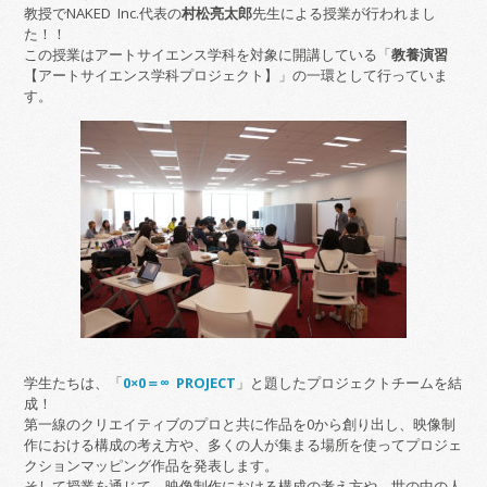
教授でNAKED Inc.代表の
村松亮太郎
先生による授業が行われまし
た！！
この授業はアートサイエンス学科を対象に開講している「
教養演習
【アートサイエンス学科プロジェクト】」の一環として行っていま
す。
学生たちは、「
0×0＝∞ PROJECT
」と題したプロジェクトチームを結
成！
第一線のクリエイティブのプロと共に作品を0から創り出し、映像制
作における構成の考え方や、多くの人が集まる場所を使ってプロジェ
クションマッピング作品を発表します。
そして授業を通じて、映像制作における構成の考え方や、世の中の人