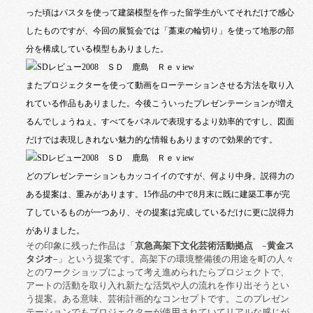
った頃はパスタを使って建築模型を作った留学生がいてそれだけで感心
したものですが、今回の展覧会では「藁束の輪切り」を使って地形の部
分を構成している模型もありました。
またプロジェクターを使って動画をローテーションさせる方法を取り入
れている作品もありました。今後こういったプレゼンテーションが増え
るんでしょうねぇ。すべてをパネルで表現するより効率的ですし、図面
だけでは表現しきれない魅力的な情報もありますので効果的です。
どのプレゼンテーションもカッコイイのですが、何より中身。説得力の
ある提案は、重みがあります。
15
作品の中で
8
月末に既に建築工事が完
了しているものが一つあり、その提案は完成しているだけに更に説得力
がありました。
その印象に残った作品は「
京急高架下文化芸術活動拠点
–
黄金ス
タジオ
–
」という提案です。高架下の環境整備後の用途を町の人々
とのワークショップによって考え進められたらプロジェクトで、
アートの活動を取り入れ新たな活気や人の流れを作り出そうとい
う提案。ある意味、芸術計画的なコンセプトです。このプレゼン
テーションでもプロジェクターが使用されていてリアルな感じが