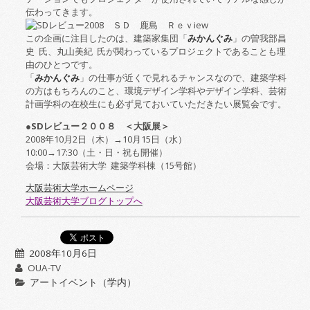
伝わってきます。
この企画に注目したのは、建築家集団「
みかんぐみ
」の曽我部昌
史 氏、丸山美紀 氏が関わっているプロジェクトであることも理
由のひとつです。
「
みかんぐみ
」の仕事が近くで見れるチャンスなので、建築学科
の方はもちろんのこと、環境デザイン学科やデザイン学科、芸術
計画学科の在校生にも必ず見ておいていただきたい展覧会です。
●
SD
レビュー２００８ ＜大阪展＞
2008
年
10
月
2
日（木）→
10
月
15
日（水）
10:00
→
17:30
（土・日・祝も開催）
会場：大阪芸術大学 建築学科棟（
15
号館）
大阪芸術大学ホームページ
大阪芸術大学ブログトップへ
2008年10月6日
OUA-TV
アートイベント（学内）