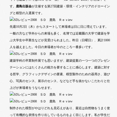
す。
鹿島出版会
が主催する第
27
回建築・環境・インテリアのドローイン
グと模型の入選展です。
先週
10
月
2
日（木）からスタートして来場者は日に日に増えています。
一般の方など学外からの来場も多く、名簿では近畿圏の大学で建築を学
ぶ大学生や卒業生などが見受けられました。昨日（日曜日）、累計
1000
人を越えました。今日の来場者が今のところ一番多いです。
建築学科の卒業制作展でも思いますが、建築提案の一つ一つのプレゼン
テーションにはたくさんの能力を要することに感心します。建築に対す
る哲学、グラフィックデザインの要素、模型製作のための器用さ、遊び
心、写真のセンス、展示のセンス、などなど手を抜かないこだわりと仕
上げが来場者をうならせます。
制作された模型がやはりどれも見応えがあり、最近は自然物をうまく使
って有機的な表情を作り出しているものをよく目にします。私が学生だ