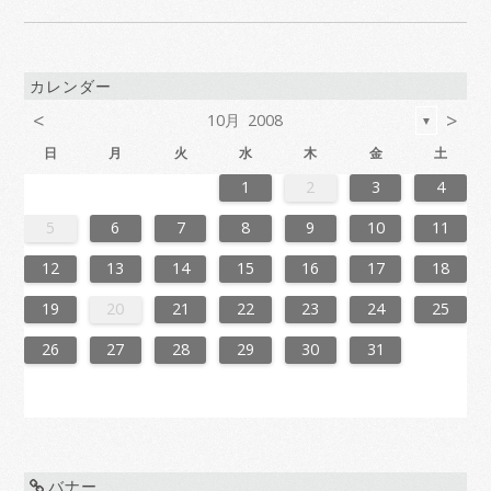
カレンダー
<
>
10月 2008
▼
日
月
火
水
木
金
土
6
2
4
7
7
3
6
1
4
6
2
5
7
3
5
1
1
4
7
2
5
7
3
6
1
4
6
2
3
6
2
4
7
2
5
1
3
6
1
4
4
7
3
5
1
3
6
2
4
7
2
5
5
1
4
6
2
4
7
3
5
1
3
6
6
2
5
7
3
5
1
4
6
2
4
7
1
4
7
2
5
7
3
6
1
4
6
2
2
5
1
3
6
1
4
7
2
5
7
3
3
6
2
4
7
2
5
1
3
6
1
4
4
7
3
5
1
3
6
2
4
7
2
5
6
2
5
7
3
5
1
4
6
2
4
7
7
3
6
1
4
6
2
5
7
3
5
1
1
4
7
2
5
7
3
6
1
4
6
2
2
5
1
3
6
1
4
7
2
5
7
3
4
7
3
5
1
3
6
2
4
7
2
5
5
1
4
6
2
4
7
3
5
1
3
6
6
2
5
7
3
5
1
4
6
2
4
7
7
3
6
1
6
2
5
7
3
5
1
2
5
1
3
6
1
1
2
3
4
3
1
4
4
0
3
1
3
2
4
0
2
1
4
2
4
0
3
1
3
0
3
1
4
2
0
3
1
1
4
0
2
0
3
1
4
2
2
1
3
1
4
0
2
0
3
3
2
4
0
2
1
3
1
4
1
4
2
4
0
3
1
3
2
0
3
1
4
2
4
0
0
3
1
4
2
0
3
1
1
4
0
2
0
3
1
4
2
3
2
4
0
2
1
3
1
4
4
0
3
1
3
2
4
0
2
1
4
2
4
0
3
1
3
2
0
3
1
4
2
4
0
1
4
0
2
0
3
1
4
2
2
1
3
1
4
0
2
0
3
3
2
4
0
2
1
3
1
4
4
0
3
3
2
4
0
2
2
0
3
9
8
9
8
8
9
8
9
9
9
8
8
8
9
9
8
9
8
9
8
9
8
9
8
9
9
8
8
9
9
9
8
8
8
9
9
9
8
9
8
9
8
8
9
8
9
9
8
8
9
8
9
9
8
9
8
9
8
9
8
9
8
9
8
8
5
6
7
8
9
10
11
0
6
8
1
1
7
0
5
8
0
6
9
1
7
9
5
5
8
1
6
9
1
7
0
5
8
0
6
7
0
6
8
1
6
9
5
7
0
5
8
8
1
7
9
5
7
0
6
8
1
6
9
9
5
8
0
6
8
1
7
9
5
7
0
0
6
9
1
7
9
5
8
0
6
8
1
5
8
1
6
9
1
7
0
5
8
0
6
6
9
5
7
0
5
8
1
6
9
1
7
7
0
6
8
1
6
9
5
7
0
5
8
8
1
7
9
5
7
0
6
8
1
6
9
0
6
9
1
7
9
5
8
0
6
8
1
1
7
0
5
8
0
6
9
1
7
9
5
5
8
1
6
9
1
7
0
5
8
0
6
6
9
5
7
0
5
8
1
6
9
1
7
8
1
7
9
5
7
0
6
8
1
6
9
9
5
8
0
6
8
1
7
9
5
7
0
0
6
9
1
7
9
5
8
0
6
8
1
1
7
0
5
0
6
9
1
7
9
5
6
9
5
7
0
5
12
13
14
15
16
17
18
7
3
5
8
8
4
7
2
5
7
3
6
8
4
6
2
2
5
8
3
6
8
4
7
2
5
7
3
4
7
3
5
8
3
6
2
4
7
2
5
5
8
4
6
2
4
7
3
5
8
3
6
6
2
5
7
3
5
8
4
6
2
4
7
7
3
6
8
4
6
2
5
7
3
5
8
2
5
8
3
6
8
4
7
2
5
7
3
3
6
2
4
7
2
5
8
3
6
8
4
4
7
3
5
8
3
6
2
4
7
2
5
5
8
4
6
2
4
7
3
5
8
3
6
7
3
6
8
4
6
2
5
7
3
5
8
8
4
7
2
5
7
3
6
8
4
6
2
2
5
8
3
6
8
4
7
2
5
7
3
3
6
2
4
7
2
5
8
3
6
8
4
5
8
4
6
2
4
7
3
5
8
3
6
6
2
5
7
3
5
8
4
6
2
4
7
7
3
6
8
4
6
2
5
7
3
5
8
8
4
7
2
7
3
6
8
4
6
2
3
6
2
4
7
2
19
20
21
22
23
24
25
0
1
9
0
1
9
0
1
9
0
0
0
9
9
1
9
0
0
9
0
1
9
0
1
9
0
9
0
1
9
0
9
9
0
1
0
0
9
9
1
9
0
0
0
1
9
0
1
9
0
1
9
0
1
9
0
9
9
0
1
1
9
0
0
9
0
1
9
0
1
9
0
1
9
0
1
9
9
9
26
27
28
29
30
31
バナー