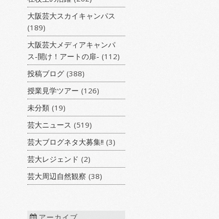
大阪芸大スカイキャンパス
(189)
大阪芸大メディアキャンパ
ス-開け！アートの扉-
(112)
投稿ブログ
(388)
授業見学ツアー
(126)
未分類
(19)
芸大ニュース
(519)
芸大ブログネタ大募集!!
(3)
芸大レジェンド
(2)
芸大周辺自然観察
(38)
アーカイブ