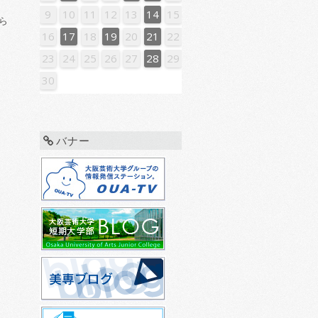
19
15
17
20
20
16
19
14
17
19
15
18
20
16
18
14
14
17
20
15
18
20
16
19
14
17
19
15
16
19
15
17
20
15
18
14
16
19
14
17
17
20
16
18
14
16
19
15
17
20
15
18
18
14
17
19
15
17
20
16
18
14
16
19
19
15
18
20
16
18
14
17
19
15
17
20
14
17
20
15
18
20
16
19
17
19
15
15
18
14
16
19
14
17
20
15
18
20
16
16
19
15
17
20
15
18
14
16
19
14
17
17
20
16
18
14
16
19
15
17
20
15
18
19
15
18
20
16
18
14
17
19
15
17
20
20
16
19
14
17
19
15
18
20
16
18
14
14
17
20
15
18
20
16
19
14
17
19
15
15
18
14
16
19
14
17
20
15
18
20
16
17
20
16
18
14
16
19
15
17
20
15
18
18
14
17
19
15
17
20
16
18
14
16
19
19
15
18
20
16
18
14
17
19
15
17
20
20
16
19
14
17
19
15
18
20
16
18
14
15
18
14
16
19
14
20
16
18
21
21
17
20
15
18
20
16
19
21
17
19
15
15
18
21
16
19
21
17
20
15
18
20
16
17
20
16
18
21
16
19
15
17
20
15
18
18
21
17
19
15
17
20
16
18
21
16
19
19
15
18
20
16
18
21
17
19
15
17
20
20
16
19
21
17
19
15
18
20
16
18
21
15
18
21
16
19
21
17
20
18
20
16
16
19
15
17
20
15
18
21
16
19
21
17
17
20
16
18
21
16
19
15
17
20
15
18
18
21
17
19
15
17
20
16
18
21
16
19
20
16
19
21
17
19
15
18
20
16
18
21
21
17
20
15
18
20
16
19
21
17
19
15
15
18
21
16
19
21
17
20
15
18
20
16
16
19
15
17
20
15
18
21
16
19
21
17
18
21
17
19
15
17
20
16
18
21
16
19
19
15
18
20
16
18
21
17
19
15
17
20
20
16
19
21
17
19
15
18
20
16
18
21
21
17
20
15
18
20
16
19
21
17
19
15
16
19
15
17
20
15
9
10
11
12
13
14
15
ら
26
22
24
27
27
23
26
21
24
26
22
25
27
23
25
21
21
24
27
22
25
27
23
26
21
24
26
22
23
26
22
24
27
22
25
21
23
26
21
24
24
27
23
25
21
23
26
22
24
27
22
25
25
21
24
26
22
24
27
23
25
21
23
26
26
22
25
27
23
25
21
24
26
22
24
27
21
24
27
22
25
27
23
26
24
26
22
22
25
21
23
26
21
24
27
22
25
27
23
23
26
22
24
27
22
25
21
23
26
21
24
24
27
23
25
21
23
26
22
24
27
22
25
26
22
25
27
23
25
21
24
26
22
24
27
27
23
26
21
24
26
22
25
27
23
25
21
21
24
27
22
25
27
23
26
21
24
26
22
22
25
21
23
26
21
24
27
22
25
27
23
24
27
23
25
21
23
26
22
24
27
22
25
25
21
24
26
22
24
27
23
25
21
23
26
26
22
25
27
23
25
21
24
26
22
24
27
27
23
26
21
24
26
22
25
27
23
25
21
22
25
21
23
26
21
27
23
25
28
28
24
27
22
25
27
23
26
28
24
26
22
22
25
28
23
26
28
24
27
22
25
27
23
24
27
23
25
28
23
26
22
24
27
22
25
25
28
24
26
22
24
27
23
25
28
23
26
26
22
25
27
23
25
28
24
26
22
24
27
27
23
26
28
24
26
22
25
27
23
25
28
22
25
28
23
26
28
24
27
25
27
23
23
26
22
24
27
22
25
28
23
26
28
24
24
27
23
25
28
23
26
22
24
27
22
25
25
28
24
26
22
24
27
23
25
28
23
26
27
23
26
28
24
26
22
25
27
23
25
28
28
24
27
22
25
27
23
26
28
24
26
22
22
25
28
23
26
28
24
27
22
25
27
23
23
26
22
24
27
22
25
28
23
26
28
24
25
28
24
26
22
24
27
23
25
28
23
26
26
22
25
27
23
25
28
24
26
22
24
27
27
23
26
28
24
26
22
25
27
23
25
28
28
24
27
22
25
27
23
26
28
24
26
22
23
26
22
24
27
22
16
17
18
19
20
21
22
29
30
28
31
29
30
28
28
31
29
30
28
31
29
29
29
28
30
28
31
30
28
30
29
29
28
31
29
30
28
30
29
30
28
31
29
28
31
29
30
31
29
28
30
28
31
29
30
29
29
28
30
28
31
30
28
30
29
29
29
30
28
31
29
30
28
31
29
30
28
28
31
29
30
28
31
29
28
30
28
31
29
30
30
28
30
29
29
28
31
29
30
28
30
29
30
28
31
29
30
28
31
29
30
28
29
28
30
28
30
31
29
30
31
29
30
31
29
30
30
30
29
29
31
29
30
30
29
30
31
29
30
31
29
30
29
30
31
30
29
29
30
31
30
30
29
29
31
29
30
30
30
31
29
30
31
29
30
31
29
30
31
29
30
29
29
30
31
31
29
30
30
29
30
31
29
30
31
29
30
31
29
30
31
29
29
29
23
24
25
26
27
28
29
30
バナー