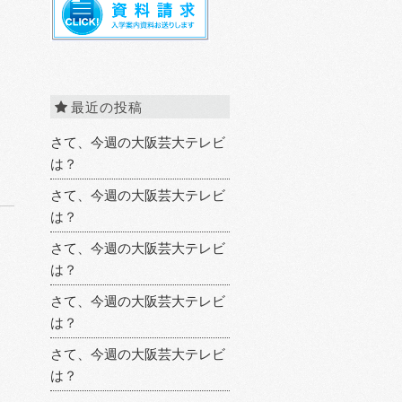
最近の投稿
さて、今週の大阪芸大テレビ
は？
さて、今週の大阪芸大テレビ
は？
さて、今週の大阪芸大テレビ
は？
さて、今週の大阪芸大テレビ
は？
さて、今週の大阪芸大テレビ
は？