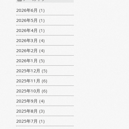
2026年6月
(1)
2026年5月
(1)
2026年4月
(1)
2026年3月
(4)
2026年2月
(4)
2026年1月
(5)
2025年12月
(5)
2025年11月
(6)
2025年10月
(6)
2025年9月
(4)
2025年8月
(3)
2025年7月
(1)