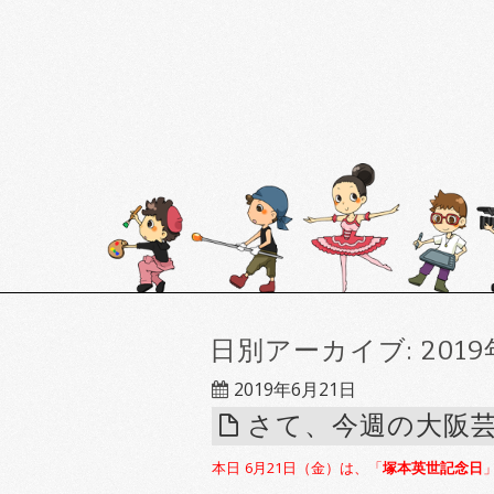
日別アーカイブ:
201
2019年6月21日
さて、今週の大阪
本日 6月21日（金）は、「
塚本英世記念日