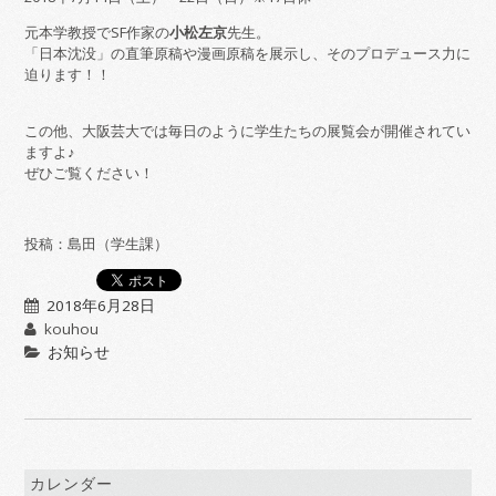
元本学教授でSF作家の
小松左京
先生。
「日本沈没」の直筆原稿や漫画原稿を展示し、そのプロデュース力に
迫ります！！
この他、大阪芸大では毎日のように学生たちの展覧会が開催されてい
ますよ♪
ぜひご覧ください！
投稿：島田（学生課）
2018年6月28日
kouhou
お知らせ
カレンダー