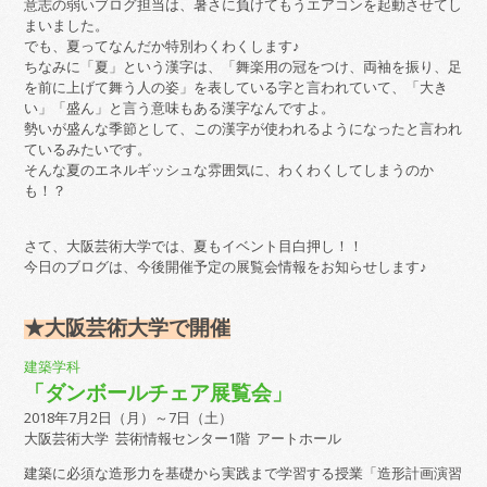
意志の弱いブログ担当は、暑さに負けてもうエアコンを起動させてし
まいました。
でも、夏ってなんだか特別わくわくします♪
ちなみに「夏」という漢字は、「舞楽用の冠をつけ、両袖を振り、足
を前に上げて舞う人の姿」を表している字と言われていて、「大き
い」「盛ん」と言う意味もある漢字なんですよ。
勢いが盛んな季節として、この漢字が使われるようになったと言われ
ているみたいです。
そんな夏のエネルギッシュな雰囲気に、わくわくしてしまうのか
も！？
さて、大阪芸術大学では、夏もイベント目白押し！！
今日のブログは、今後開催予定の展覧会情報をお知らせします♪
★大阪芸術大学で開催
建築学科
「ダンボールチェア展覧会」
2018年7月2日（月）～7日（土）
大阪芸術大学 芸術情報センター1階 アートホール
建築に必須な造形力を基礎から実践まで学習する授業「造形計画演習