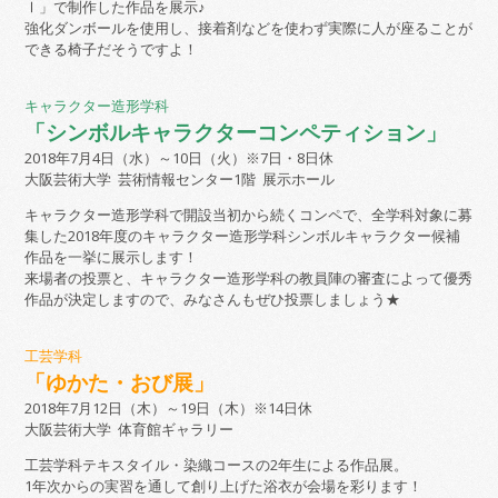
Ⅰ」で制作した作品を展示♪
強化ダンボールを使用し、接着剤などを使わず実際に人が座ることが
できる椅子だそうですよ！
キャラクター造形学科
「シンボルキャラクターコンペティション」
2018年7月4日（水）～10日（火）※7日・8日休
大阪芸術大学 芸術情報センター1階 展示ホール
キャラクター造形学科で開設当初から続くコンペで、全学科対象に募
集した2018年度のキャラクター造形学科シンボルキャラクター候補
作品を一挙に展示します！
来場者の投票と、キャラクター造形学科の教員陣の審査によって優秀
作品が決定しますので、みなさんもぜひ投票しましょう★
工芸学科
「ゆかた・おび展」
2018年7月12日（木）～19日（木）※14日休
大阪芸術大学 体育館ギャラリー
工芸学科テキスタイル・染織コースの2年生による作品展。
1年次からの実習を通して創り上げた浴衣が会場を彩ります！