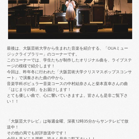
最後は、大阪芸術大学から生まれた音楽を紹介する、「OUAミュー
ジックライブラリー」のコーナーです。
このコーナーでは、学生たちが制作したオリジナル曲を、ライブステ
ージの模様で紹介します！
今回は、昨年冬に行われた「大阪芸術大学クリスマスポップスコンサ
ート」で演奏された曲の中から、
音楽学科ポピュラー音楽コースの中村結奈さんと柴本直幸さんの曲
「はじまりの唄」をお届けします！
とても優しい曲で、心に響いていきますよ。皆さんも是非ご覧下さ
い！！
「大阪芸大テレビ」は毎週金曜、深夜12時35分からサンテレビで放
送中！
その他の局でも好評放送中です！
今回も見どころ満載、皆さん是非ご覧下さい！！