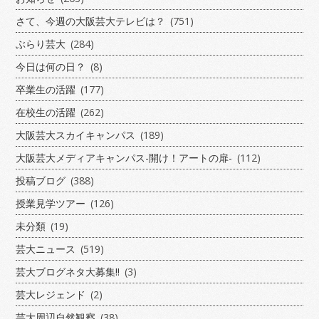
さて、今週の大阪芸大テレビは？
(751)
ぶらり芸大
(284)
今日は何の日？
(8)
卒業生の活躍
(177)
在校生の活躍
(262)
大阪芸大スカイキャンパス
(189)
大阪芸大メディアキャンパス-開け！アートの扉-
(112)
投稿ブログ
(388)
授業見学ツアー
(126)
未分類
(19)
芸大ニュース
(519)
芸大ブログネタ大募集!!
(3)
芸大レジェンド
(2)
芸大周辺自然観察
(38)