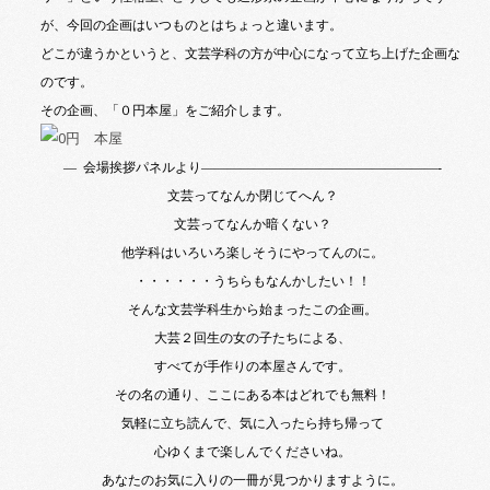
が、今回の企画はいつものとはちょっと違います。
どこが違うかというと、文芸学科の方が中心になって立ち上げた企画な
のです。
その企画、「０円本屋」をご紹介します。
— 会場挨拶パネルより
——————————————————-
文芸ってなんか閉じてへん？
文芸ってなんか暗くない？
他学科はいろいろ楽しそうにやってんのに。
・・・・・・うちらもなんかしたい！！
そんな文芸学科生から始まったこの企画。
大芸２回生の女の子たちによる、
すべてが手作りの本屋さんです。
その名の通り、ここにある本はどれでも無料！
気軽に立ち読んで、気に入ったら持ち帰って
心ゆくまで楽しんでくださいね。
あなたのお気に入りの一冊が見つかりますように。