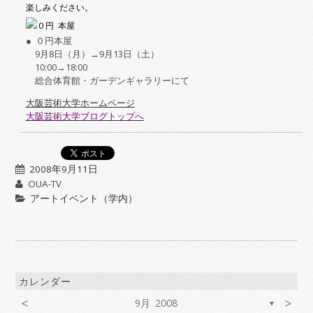
楽しみください。
● ０円本屋
9
月
8
日（月）→
9
月
13
日（土）
10:00
→
18:00
総合体育館・ガーデンギャラリーにて
大阪芸術大学ホームページ
大阪芸術大学ブログトップへ
2008年9月11日
OUA-TV
アートイベント（学内）
カレンダー
<
>
9月 2008
▼