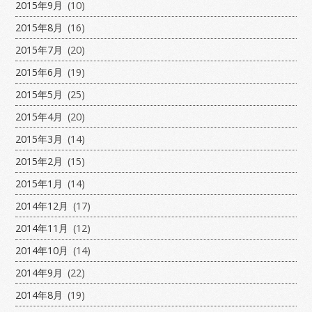
2015年9月
(10)
2015年8月
(16)
2015年7月
(20)
2015年6月
(19)
2015年5月
(25)
2015年4月
(20)
2015年3月
(14)
2015年2月
(15)
2015年1月
(14)
2014年12月
(17)
2014年11月
(12)
2014年10月
(14)
2014年9月
(22)
2014年8月
(19)