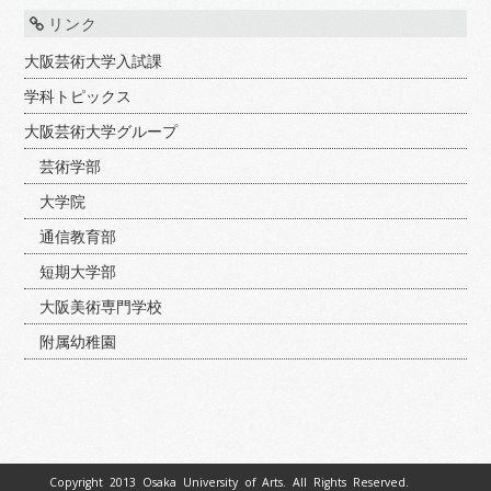
リンク
大阪芸術大学入試課
学科トピックス
大阪芸術大学グループ
芸術学部
大学院
通信教育部
短期大学部
大阪美術専門学校
附属幼稚園
Copyright 2013 Osaka University of Arts. All Rights Reserved.