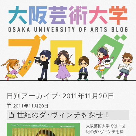
日別アーカイブ:
2011年11月20日
2011年11月20日
世紀のダ･ヴィンチを探せ！
大阪芸術大学では「世
紀のダ･ヴィンチを探