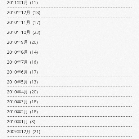
2011年1月
(11)
2010年12月
(18)
2010年11月
(17)
2010年10月
(23)
2010年9月
(20)
2010年8月
(14)
2010年7月
(16)
2010年6月
(17)
2010年5月
(13)
2010年4月
(20)
2010年3月
(18)
2010年2月
(18)
2010年1月
(8)
2009年12月
(21)