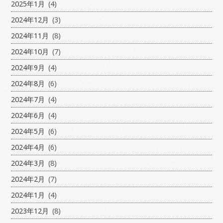
2025年1月
(4)
2024年12月
(3)
2024年11月
(8)
2024年10月
(7)
2024年9月
(4)
2024年8月
(6)
2024年7月
(4)
2024年6月
(4)
2024年5月
(6)
2024年4月
(6)
2024年3月
(8)
2024年2月
(7)
2024年1月
(4)
2023年12月
(8)