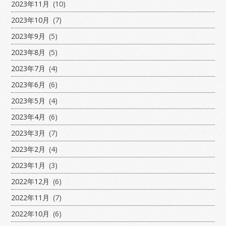
2023年11月
(10)
2023年10月
(7)
2023年9月
(5)
2023年8月
(5)
2023年7月
(4)
2023年6月
(6)
2023年5月
(4)
2023年4月
(6)
2023年3月
(7)
2023年2月
(4)
2023年1月
(3)
2022年12月
(6)
2022年11月
(7)
2022年10月
(6)