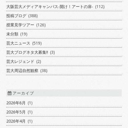
大阪芸大メディアキャンパス-開け！アートの扉-
(112)
投稿ブログ
(388)
授業見学ツアー
(126)
未分類
(19)
芸大ニュース
(519)
芸大ブログネタ大募集!!
(3)
芸大レジェンド
(2)
芸大周辺自然観察
(38)
アーカイブ
2026年6月
(1)
2026年5月
(1)
2026年4月
(1)