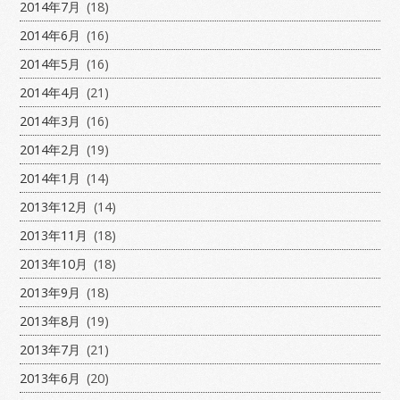
2014年7月
(18)
2014年6月
(16)
2014年5月
(16)
2014年4月
(21)
2014年3月
(16)
2014年2月
(19)
2014年1月
(14)
2013年12月
(14)
2013年11月
(18)
2013年10月
(18)
2013年9月
(18)
2013年8月
(19)
2013年7月
(21)
2013年6月
(20)