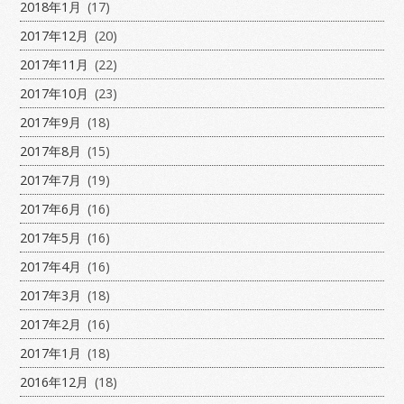
2018年1月
(17)
2017年12月
(20)
2017年11月
(22)
2017年10月
(23)
2017年9月
(18)
2017年8月
(15)
2017年7月
(19)
2017年6月
(16)
2017年5月
(16)
2017年4月
(16)
2017年3月
(18)
2017年2月
(16)
2017年1月
(18)
2016年12月
(18)