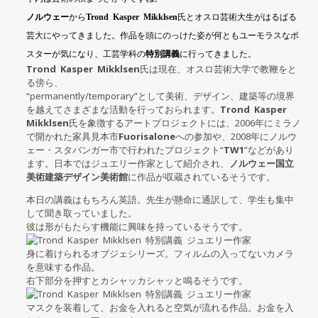
ノルウェー
から
Trond Kasper Mikklsen
氏とオスロ芸術大生がはるばる
芸大にやってきました。作品を頭にのっけた姿が何ともユーモラスなポ
スターが気になり、工芸学科の
特別講義
に行ってきました。
Trond Kasper Mikklsen
氏は現在、オスロ芸術大学で教鞭をと
る傍ら、
“
permanently/temporary
”として美術、デザイン、建築等の境界
を越えてさまざまな活動を行っておられます。
Trond Kasper
Mikklsen
氏を象徴するアートプロジェクトには、
2006
年にミラノ
で開かれた家具見本市
Fuorisalone
への参加や、
2008
年にノルウ
ェー・スタバンガー市で行われたプロジェクト“
TW1
”などがあり
ます。日本ではジュエリー作家として紹介され、
ノルウェー国立
美術建築デザイン美術館
に作品が収蔵されているそうです。
本日の講義はもちろん英語。先生が懸命に通訳して、学生も集中
して聞き取っていました。
彼は形がもたらす機能に興味を持っているそうです。
身に着けられるオブジェシリーズ。フィルムの入ってないカメラ
を意味する作品。
右下部分を押すとカシャッカシャッと鳴るそうです。
マスクを装着して、お金を入れると空気が流れる作品。お金を入