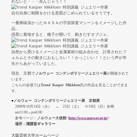
れないと・・・死んじゃう！！
自分自身に制限をかける意図がこめられているそうです。
一番興味深かったＮＡＳＡの宇宙探査マシーンをイメージした作
品。
惑星に着地すると、種子が開いて、動きだすオブジェ。
自然から受けるイメージと金属素材の組み合わせ、計算されたフ
ォルムとその動きにおもしろい！！かっこいい！！という声が学
生からあがっていました。
現在、京都で
ノルウェー コンテンポラリージュエリー展
が開催されて
います。
こちらの会場では
Trond Kasper Mikklsen
氏の作品を見ることができま
す。
●
ノルウェー コンテンポラリージュエリー展 京都展
2008
年
10
月
14
日（火） →
25
日（土） ※
19
日（日）休廊
am11:00
→
pm6:00
参考ページ：
ノルウェー大使館
<
http://www.norway.or.jp/
>
場所：
清課堂ギャラリー
大阪芸術大学ホームページ