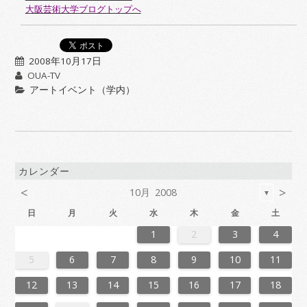
大阪芸術大学ブログトップへ
2008年10月17日
OUA-TV
アートイベント（学内）
カレンダー
<
>
10月 2008
▼
日
月
火
水
木
金
土
6
2
4
7
7
3
6
1
4
6
2
5
7
3
5
1
1
4
7
2
5
7
3
6
1
4
6
2
3
6
2
4
7
2
5
1
3
6
1
4
4
7
3
5
1
3
6
2
4
7
2
5
5
1
4
6
2
4
7
3
5
1
3
6
6
2
5
7
3
5
1
4
6
2
4
7
1
4
7
2
5
7
3
6
1
4
6
2
2
5
1
3
6
1
4
7
2
5
7
3
3
6
2
4
7
2
5
1
3
6
1
4
4
7
3
5
1
3
6
2
4
7
2
5
6
2
5
7
3
5
1
4
6
2
4
7
7
3
6
1
4
6
2
5
7
3
5
1
1
4
7
2
5
7
3
6
1
4
6
2
2
5
1
3
6
1
4
7
2
5
7
3
4
7
3
5
1
3
6
2
4
7
2
5
5
1
4
6
2
4
7
3
5
1
3
6
6
2
5
7
3
5
1
4
6
2
4
7
7
3
6
1
6
2
5
7
3
5
1
2
5
1
3
6
1
1
2
3
4
3
1
4
4
0
3
1
3
2
4
0
2
1
4
2
4
0
3
1
3
0
3
1
4
2
0
3
1
1
4
0
2
0
3
1
4
2
2
1
3
1
4
0
2
0
3
3
2
4
0
2
1
3
1
4
1
4
2
4
0
3
1
3
2
0
3
1
4
2
4
0
0
3
1
4
2
0
3
1
1
4
0
2
0
3
1
4
2
3
2
4
0
2
1
3
1
4
4
0
3
1
3
2
4
0
2
1
4
2
4
0
3
1
3
2
0
3
1
4
2
4
0
1
4
0
2
0
3
1
4
2
2
1
3
1
4
0
2
0
3
3
2
4
0
2
1
3
1
4
4
0
3
3
2
4
0
2
2
0
3
9
8
9
8
8
9
8
9
9
9
8
8
8
9
9
8
9
8
9
8
9
8
9
8
9
9
8
8
9
9
9
8
8
8
9
9
9
8
9
8
9
8
8
9
8
9
9
8
8
9
8
9
9
8
9
8
9
8
9
8
9
8
9
8
8
5
6
7
8
9
10
11
0
6
8
1
1
7
0
5
8
0
6
9
1
7
9
5
5
8
1
6
9
1
7
0
5
8
0
6
7
0
6
8
1
6
9
5
7
0
5
8
8
1
7
9
5
7
0
6
8
1
6
9
9
5
8
0
6
8
1
7
9
5
7
0
0
6
9
1
7
9
5
8
0
6
8
1
5
8
1
6
9
1
7
0
5
8
0
6
6
9
5
7
0
5
8
1
6
9
1
7
7
0
6
8
1
6
9
5
7
0
5
8
8
1
7
9
5
7
0
6
8
1
6
9
0
6
9
1
7
9
5
8
0
6
8
1
1
7
0
5
8
0
6
9
1
7
9
5
5
8
1
6
9
1
7
0
5
8
0
6
6
9
5
7
0
5
8
1
6
9
1
7
8
1
7
9
5
7
0
6
8
1
6
9
9
5
8
0
6
8
1
7
9
5
7
0
0
6
9
1
7
9
5
8
0
6
8
1
1
7
0
5
0
6
9
1
7
9
5
6
9
5
7
0
5
12
13
14
15
16
17
18