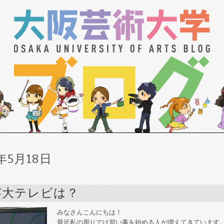
2年5月18日
芸大テレビは？
1
1
1
1
1
1
1
1
1
1
1
1
1
1
1
1
1
1
1
1
1
1
1
1
1
1
1
1
1
1
1
1
1
1
2
2
1
1
2
2
2
1
1
1
2
1
2
1
2
1
2
1
1
2
1
2
2
2
1
1
1
2
2
1
2
1
2
1
2
1
2
1
2
2
1
1
2
2
2
1
1
1
2
2
2
1
2
1
2
1
1
2
1
2
2
1
1
2
1
2
3
3
2
2
1
3
1
3
1
3
2
2
2
3
1
2
3
1
2
3
1
1
2
3
1
2
2
1
3
1
2
3
3
1
3
2
2
1
2
3
1
3
2
3
1
2
3
1
2
3
1
2
1
3
1
2
3
3
2
2
1
3
1
3
1
3
2
2
1
2
3
3
3
1
2
3
1
1
2
3
1
2
2
1
3
1
2
3
3
2
2
1
3
1
1
2
3
1
4
4
3
1
3
2
4
2
1
4
2
4
3
1
3
3
1
4
2
3
1
1
4
2
3
1
4
2
2
1
3
1
4
2
3
3
2
4
2
1
3
1
4
1
4
2
4
3
1
3
2
3
1
4
2
4
3
1
4
2
3
1
1
4
2
3
1
4
2
3
2
4
2
1
3
1
4
4
3
1
3
2
4
2
1
4
2
4
3
1
3
2
3
1
4
4
1
4
2
3
1
4
2
2
1
3
1
4
2
3
3
2
4
2
1
3
1
4
4
3
1
3
2
4
2
2
3
4
2
5
5
1
4
2
4
3
5
1
3
2
5
3
5
1
4
2
4
1
4
2
5
3
1
4
2
2
5
1
3
1
4
2
5
3
3
2
4
2
5
1
3
1
4
4
3
5
1
3
2
4
2
5
2
5
3
5
1
4
2
4
3
1
4
2
5
3
5
1
1
4
2
5
3
1
4
2
2
5
1
3
1
4
2
5
3
4
3
5
1
3
2
4
2
5
5
1
4
2
4
3
5
1
3
2
5
3
5
1
4
2
4
3
1
4
2
5
5
1
2
5
1
3
1
4
2
5
3
3
2
4
2
5
1
3
1
4
4
3
5
1
3
2
4
2
5
5
1
4
2
4
3
5
1
3
3
1
4
みなさんこんにちは！
7
3
5
8
8
4
7
2
5
7
3
6
8
4
6
2
2
5
8
3
6
8
4
7
2
5
7
3
4
7
3
5
8
3
6
2
4
7
2
5
5
8
4
6
2
4
7
3
5
8
3
6
6
2
5
7
3
5
8
4
6
2
4
7
7
3
6
8
4
6
2
5
7
3
5
8
2
5
8
3
6
8
4
7
2
5
7
3
3
6
2
4
7
2
5
8
3
6
8
4
4
7
3
5
8
3
6
2
4
7
2
5
5
8
4
6
2
4
7
3
5
8
3
6
7
3
6
8
4
6
2
5
7
3
5
8
8
4
7
2
5
7
3
6
8
4
6
2
2
5
8
3
6
8
4
7
2
5
7
3
3
6
2
4
7
2
5
8
3
8
4
5
8
4
6
2
4
7
3
5
8
3
6
6
2
5
7
3
5
8
4
6
2
4
7
7
3
6
8
4
6
2
5
7
3
5
8
8
4
7
2
5
7
3
6
8
4
6
2
3
6
2
4
7
2
8
4
6
9
9
5
8
3
6
8
4
7
9
5
7
3
3
6
9
4
7
9
5
8
3
6
8
4
5
8
4
6
9
4
7
3
5
8
3
6
6
9
5
7
3
5
8
4
6
9
4
7
7
3
6
8
4
6
9
5
7
3
5
8
8
4
7
9
5
7
3
6
8
4
6
9
3
6
9
4
7
9
5
8
3
6
8
4
4
7
3
5
8
3
6
9
4
7
9
5
5
8
4
6
9
4
7
3
5
8
3
6
6
9
5
7
3
5
8
4
6
9
4
7
8
4
7
9
5
7
3
6
8
4
6
9
9
5
8
3
6
8
4
7
9
5
7
3
3
6
9
4
7
9
5
8
3
6
8
4
4
7
3
5
8
3
6
9
4
9
5
6
9
5
7
3
5
8
4
6
9
4
7
7
3
6
8
4
6
9
5
7
3
5
8
8
4
7
9
5
7
3
6
8
4
6
9
9
5
8
3
6
8
4
7
9
5
7
3
4
7
3
5
8
3
10
10
10
10
10
10
10
10
10
10
10
10
10
10
10
10
10
10
10
10
10
10
10
10
10
10
10
10
10
10
10
10
10
9
5
7
6
9
4
7
9
5
8
6
8
4
4
7
5
8
6
9
4
7
9
5
6
9
5
7
5
8
4
6
9
4
7
7
6
8
4
6
9
5
7
5
8
8
4
7
9
5
7
6
8
4
6
9
9
5
8
6
8
4
7
9
5
7
4
7
5
8
6
9
4
7
9
5
5
8
4
6
9
4
7
5
8
6
6
9
5
7
5
8
4
6
9
4
7
7
6
8
4
6
9
5
7
5
8
9
5
8
6
8
4
7
9
5
7
6
9
4
7
9
5
8
6
8
4
4
7
5
8
6
9
4
7
9
5
5
8
4
6
9
4
7
5
6
7
6
8
4
6
9
5
7
5
8
8
4
7
9
5
7
6
8
4
6
9
9
5
8
6
8
4
7
9
5
7
6
9
4
7
9
5
8
6
8
4
5
8
4
6
9
4
10
11
11
10
10
11
11
11
10
10
10
11
10
11
10
11
10
11
10
10
11
10
11
11
11
10
10
10
11
11
10
11
10
11
10
11
10
11
10
11
11
10
10
11
11
11
10
10
10
11
11
11
10
11
10
11
10
10
11
10
11
11
10
10
11
10
6
8
7
5
8
6
9
7
9
5
5
8
6
9
7
5
8
6
7
6
8
6
9
5
7
5
8
8
7
9
5
7
6
8
6
9
9
5
8
6
8
7
9
5
7
6
9
7
9
5
8
6
8
5
8
6
9
7
5
8
6
6
9
5
7
5
8
6
9
7
7
6
8
6
9
5
7
5
8
8
7
9
5
7
6
8
6
9
6
9
7
9
5
8
6
8
7
5
8
6
9
7
9
5
5
8
6
9
7
5
8
6
6
9
5
7
5
8
6
7
8
7
9
5
7
6
8
6
9
9
5
8
6
8
7
9
5
7
6
9
7
9
5
8
6
8
7
5
8
6
9
7
9
5
6
9
5
7
5
11
12
12
11
11
10
12
10
12
10
12
11
11
11
12
10
11
12
10
11
12
10
10
11
12
10
11
11
10
12
10
11
12
12
10
12
11
11
10
11
12
10
12
11
12
10
11
12
10
11
12
10
11
10
12
10
11
12
12
11
11
10
12
10
12
10
12
11
11
10
11
12
12
12
10
11
12
10
10
11
12
10
11
11
10
12
10
11
12
12
11
11
10
12
10
10
11
7
9
8
6
9
7
8
6
6
9
7
8
6
9
7
8
7
9
7
6
8
6
9
9
8
6
8
7
9
7
6
9
7
9
8
6
8
7
8
6
9
7
9
6
9
7
8
6
9
7
7
6
8
6
9
7
8
8
7
9
7
6
8
6
9
9
8
6
8
7
9
7
7
8
6
9
7
9
8
6
9
7
8
6
6
9
7
8
6
9
7
7
6
8
6
9
7
8
9
8
6
8
7
9
7
6
9
7
9
8
6
8
7
8
6
9
7
9
8
6
9
7
8
6
7
6
8
6
最近私の周りでは習い事を始める人が増えてきています