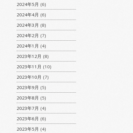
2024年5月
(6)
2024年4月
(6)
2024年3月
(8)
2024年2月
(7)
2024年1月
(4)
2023年12月
(8)
2023年11月
(10)
2023年10月
(7)
2023年9月
(5)
2023年8月
(5)
2023年7月
(4)
2023年6月
(6)
2023年5月
(4)