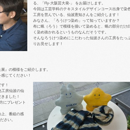
る、「Fly-大阪芸大発-」 をお届けします。
今回は工芸学科のテキスタイルデザインコース出身で染
工房を営んでいる、仙波憲知さんをご紹介します！
みなさん、「ろうけつ染め」って知っていますか？
布に蝋（ろう）で模様を描いて染めると、蝋の部分だけ
く染め抜かれるというものなんだそうです。
そんなろうけつ染めにこだわった仙波さんの工房をたっ
りお見せします！
上展』の模様をご紹介します。
を感じてください！
です！
染色工房仙波の仙
だきました！
方にプレゼント
の上、番組の感
ください。