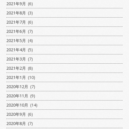
2021年9月
(6)
2021年8月
(3)
2021年7月
(6)
2021年6月
(7)
2021年5月
(4)
2021年4月
(5)
2021年3月
(7)
2021年2月
(8)
2021年1月
(10)
2020年12月
(7)
2020年11月
(9)
2020年10月
(14)
2020年9月
(6)
2020年8月
(7)