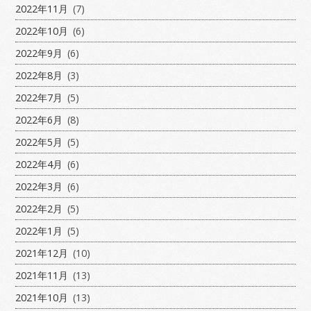
2022年11月
(7)
2022年10月
(6)
2022年9月
(6)
2022年8月
(3)
2022年7月
(5)
2022年6月
(8)
2022年5月
(5)
2022年4月
(6)
2022年3月
(6)
2022年2月
(5)
2022年1月
(5)
2021年12月
(10)
2021年11月
(13)
2021年10月
(13)