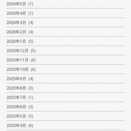
2026年5月
(1)
2026年4月
(1)
2026年3月
(4)
2026年2月
(4)
2026年1月
(5)
2025年12月
(5)
2025年11月
(6)
2025年10月
(6)
2025年9月
(4)
2025年8月
(3)
2025年7月
(1)
2025年6月
(3)
2025年5月
(5)
2025年4月
(6)