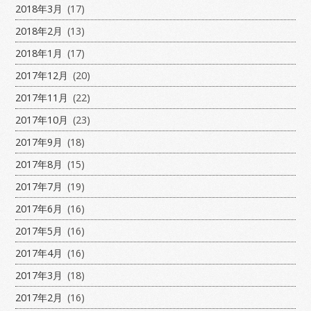
2018年3月
(17)
2018年2月
(13)
2018年1月
(17)
2017年12月
(20)
2017年11月
(22)
2017年10月
(23)
2017年9月
(18)
2017年8月
(15)
2017年7月
(19)
2017年6月
(16)
2017年5月
(16)
2017年4月
(16)
2017年3月
(18)
2017年2月
(16)