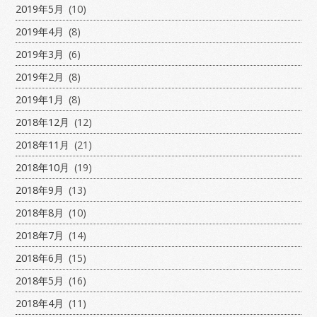
2019年5月
(10)
2019年4月
(8)
2019年3月
(6)
2019年2月
(8)
2019年1月
(8)
2018年12月
(12)
2018年11月
(21)
2018年10月
(19)
2018年9月
(13)
2018年8月
(10)
2018年7月
(14)
2018年6月
(15)
2018年5月
(16)
2018年4月
(11)