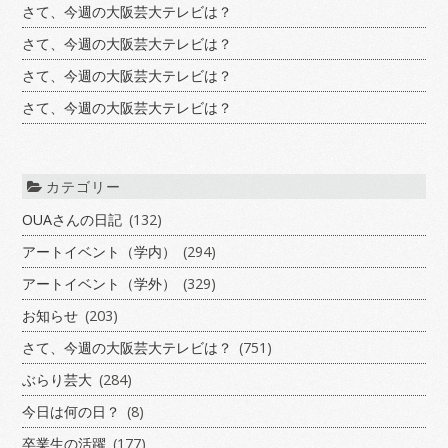
さて、今週の大阪芸大テレビは？
さて、今週の大阪芸大テレビは？
さて、今週の大阪芸大テレビは？
さて、今週の大阪芸大テレビは？
カテゴリー
OUAさんの日記
(132)
アートイベント（学内）
(294)
アートイベント（学外）
(329)
お知らせ
(203)
さて、今週の大阪芸大テレビは？
(751)
ぶらり芸大
(284)
今日は何の日？
(8)
卒業生の活躍
(177)