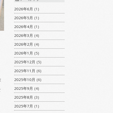
2026年6月
(1)
2026年5月
(1)
2026年4月
(1)
2026年3月
(4)
2026年2月
(4)
2026年1月
(5)
2025年12月
(5)
2025年11月
(6)
2025年10月
(6)
実
2025年9月
(4)
て
2025年8月
(3)
2025年7月
(1)