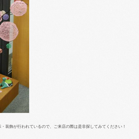
示・装飾が行われているので、ご来店の際は是非探してみてください！