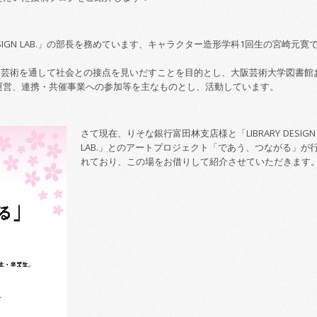
14
10
12
15
15
11
14
12
14
10
13
15
11
13
12
15
10
13
15
11
14
12
14
10
11
14
10
12
15
10
13
11
14
12
12
15
11
13
11
14
10
12
15
10
13
13
12
14
10
12
15
11
13
11
14
14
10
13
15
11
13
12
14
10
12
15
12
15
10
13
15
11
14
12
14
10
10
13
11
14
12
15
10
13
15
11
11
14
10
12
15
10
13
11
14
12
12
15
11
13
11
14
10
12
15
10
13
14
10
13
15
11
13
12
14
10
12
15
15
11
14
12
14
10
13
15
11
13
12
15
10
13
15
11
14
12
14
10
10
13
11
14
12
15
10
13
15
12
15
11
13
11
14
10
12
15
10
13
13
12
14
10
12
15
11
13
11
14
14
10
13
15
11
13
12
14
10
12
15
15
11
14
12
14
10
13
15
11
13
10
13
11
14
9
9
9
9
9
9
9
9
9
9
9
9
9
9
9
9
9
9
9
9
9
9
9
9
9
9
9
9
9
9
9
9
15
11
13
16
16
12
15
10
13
15
11
14
16
12
14
10
10
13
16
11
14
16
12
15
10
13
15
11
12
15
11
13
16
11
14
10
12
15
10
13
13
16
12
14
10
12
15
11
13
16
11
14
14
10
13
15
11
13
16
12
14
10
12
15
15
11
14
16
12
14
10
13
15
11
13
16
10
13
16
11
14
16
12
15
10
13
15
11
11
14
10
12
15
10
13
16
11
14
16
12
12
15
11
13
16
11
14
10
12
15
10
13
13
16
12
14
10
12
15
11
13
16
11
14
15
11
14
16
12
14
10
13
15
11
13
16
16
12
15
10
13
15
11
14
16
12
14
10
10
13
16
11
14
16
12
15
10
13
15
11
11
14
10
12
15
10
13
16
11
14
16
13
16
12
14
10
12
15
11
13
16
11
14
14
10
13
15
11
13
16
12
14
10
12
15
15
11
14
16
12
14
10
13
15
11
13
16
16
12
15
10
13
15
11
14
16
12
14
10
11
14
10
12
15
10
16
12
14
17
17
13
16
11
14
16
12
15
17
13
15
11
11
14
17
12
15
17
13
16
11
14
16
12
13
16
12
14
17
12
15
11
13
16
11
14
14
17
13
15
11
13
16
12
14
17
12
15
15
11
14
16
12
14
17
13
15
11
13
16
16
12
15
17
13
15
11
14
16
12
14
17
11
14
17
12
15
17
13
16
11
14
16
12
12
15
11
13
16
11
14
17
12
15
17
13
13
16
12
14
17
12
15
11
13
16
11
14
14
17
13
15
11
13
16
12
14
17
12
15
16
12
15
17
13
15
11
14
16
12
14
17
17
13
16
11
14
16
12
15
17
13
15
11
11
14
17
12
15
17
13
16
11
14
16
12
12
15
11
13
16
11
14
17
12
15
17
14
17
13
15
11
13
16
12
14
17
12
15
15
11
14
16
12
14
17
13
15
11
13
16
16
12
15
17
13
15
11
14
16
12
14
17
17
13
16
11
14
16
12
15
17
13
15
11
12
15
11
13
16
11
17
13
15
18
18
14
17
12
15
17
13
16
18
14
16
12
12
15
18
13
16
18
14
17
12
15
17
13
14
17
13
15
18
13
16
12
14
17
12
15
15
18
14
16
12
14
17
13
15
18
13
16
16
12
15
17
13
15
18
14
16
12
14
17
17
13
16
18
14
16
12
15
17
13
15
18
12
15
18
13
16
18
14
17
12
15
17
13
13
16
12
14
17
12
15
18
13
16
18
14
14
17
13
15
18
13
16
12
14
17
12
15
15
18
14
16
12
14
17
13
15
18
13
16
17
13
16
18
14
16
12
15
17
13
15
18
18
14
17
12
15
17
13
16
18
14
16
12
12
15
18
13
16
18
14
17
12
15
17
13
13
16
12
14
17
12
15
18
13
16
18
15
18
14
16
12
14
17
13
15
18
13
16
16
12
15
17
13
15
18
14
16
12
14
17
17
13
16
18
14
16
12
15
17
13
15
18
18
14
17
12
15
17
13
16
18
14
16
12
13
16
12
14
17
12
18
14
16
19
19
15
18
13
16
18
14
17
19
15
17
13
13
16
19
14
17
19
15
18
13
16
18
14
15
18
14
16
19
14
17
13
15
18
13
16
16
19
15
17
13
15
18
14
16
19
14
17
17
13
16
18
14
16
19
15
17
13
15
18
18
14
17
19
15
17
13
16
18
14
16
19
13
16
19
14
17
19
15
18
13
16
18
14
14
17
13
15
18
13
16
19
14
17
19
15
15
18
14
16
19
14
17
13
15
18
13
16
16
19
15
17
13
15
18
14
16
19
14
17
18
14
17
19
15
17
13
16
18
14
16
19
19
15
18
13
16
18
14
17
19
15
17
13
13
16
19
14
17
19
15
18
13
16
18
14
14
17
13
15
18
13
16
19
14
17
19
16
19
15
17
13
15
18
14
16
19
14
17
17
13
16
18
14
16
19
15
17
13
15
18
18
14
17
19
15
17
13
16
18
14
16
19
19
15
18
13
16
18
14
17
19
15
17
13
14
17
13
15
18
13
21
17
19
22
22
18
21
16
19
21
17
20
22
18
20
16
16
19
22
17
20
22
18
21
16
19
21
17
18
21
17
19
22
17
20
16
18
21
16
19
19
22
18
20
16
18
21
17
19
22
17
20
20
16
19
21
17
19
22
18
20
16
18
21
21
17
20
22
18
20
16
19
21
17
19
22
16
19
22
17
20
22
18
21
16
19
21
17
17
20
16
18
21
16
19
22
17
20
22
18
18
21
17
19
22
17
20
16
18
21
16
19
19
22
18
20
16
18
21
17
19
22
17
20
21
17
20
22
18
20
16
19
21
17
19
22
22
18
21
16
19
21
17
20
22
18
20
16
16
19
22
17
20
22
18
21
16
19
21
17
17
20
16
18
21
16
19
22
17
20
22
19
22
18
20
16
18
21
17
19
22
17
20
20
16
19
21
17
19
22
18
20
16
18
21
21
17
20
22
18
20
16
19
21
17
19
22
22
18
21
16
19
21
17
20
22
18
20
16
17
20
16
18
21
16
22
18
20
23
23
19
22
17
20
22
18
21
23
19
21
17
17
20
23
18
21
23
19
22
17
20
22
18
19
22
18
20
23
18
21
17
19
22
17
20
20
23
19
21
17
19
22
18
20
23
18
21
21
17
20
22
18
20
23
19
21
17
19
22
22
18
21
23
19
21
17
20
22
18
20
23
17
20
23
18
21
23
19
22
17
20
22
18
18
21
17
19
22
17
20
23
18
21
23
19
19
22
18
20
23
18
21
17
19
22
17
20
20
23
19
21
17
19
22
18
20
23
18
21
22
18
21
23
19
21
17
20
22
18
20
23
23
19
22
17
20
22
18
21
23
19
21
17
17
20
23
18
21
23
19
22
17
20
22
18
18
21
17
19
22
17
20
23
18
21
23
20
23
19
21
17
19
22
18
20
23
18
21
21
17
20
22
18
20
23
19
21
17
19
22
22
18
21
23
19
21
17
20
22
18
20
23
23
19
22
17
20
22
18
21
23
19
21
17
18
21
17
19
22
17
23
19
21
24
24
20
23
18
21
23
19
22
24
20
22
18
18
21
24
19
22
24
20
23
18
21
23
19
20
23
19
21
24
19
22
18
20
23
18
21
21
24
20
22
18
20
23
19
21
24
19
22
22
18
21
23
19
21
24
20
22
18
20
23
23
19
22
24
20
22
18
21
23
19
21
24
18
21
24
19
22
24
20
23
18
21
23
19
19
22
18
20
23
18
21
24
19
22
24
20
20
23
19
21
24
19
22
18
20
23
18
21
21
24
20
22
18
20
23
19
21
24
19
22
23
19
22
24
20
22
18
21
23
19
21
24
24
20
23
18
21
23
19
22
24
20
22
18
18
21
24
19
22
24
20
23
18
21
23
19
19
22
18
20
23
18
21
24
19
22
24
21
24
20
22
18
20
23
19
21
24
19
22
22
18
21
23
19
21
24
20
22
18
20
23
23
19
22
24
20
22
18
21
23
19
21
24
24
20
23
18
21
23
19
22
24
20
22
18
19
22
18
20
23
18
24
20
22
25
25
21
24
19
22
24
20
23
25
21
23
19
19
22
25
20
23
25
21
24
19
22
24
20
21
24
20
22
25
20
23
19
21
24
19
22
22
25
21
23
19
21
24
20
22
25
20
23
23
19
22
24
20
22
25
21
23
19
21
24
24
20
23
25
21
23
19
22
24
20
22
25
19
22
25
20
23
25
21
24
19
22
24
20
20
23
19
21
24
19
22
25
20
23
25
21
21
24
20
22
25
20
23
19
21
24
19
22
22
25
21
23
19
21
24
20
22
25
20
23
24
20
23
25
21
23
19
22
24
20
22
25
25
21
24
19
22
24
20
23
25
21
23
19
19
22
25
20
23
25
21
24
19
22
24
20
20
23
19
21
24
19
22
25
20
23
25
22
25
21
23
19
21
24
20
22
25
20
23
23
19
22
24
20
22
25
21
23
19
21
24
24
20
23
25
21
23
19
22
24
20
22
25
25
21
24
19
22
24
20
23
25
21
23
19
20
23
19
21
24
19
25
21
23
26
26
22
25
20
23
25
21
24
26
22
24
20
20
23
26
21
24
26
22
25
20
23
25
21
22
25
21
23
26
21
24
20
22
25
20
23
23
26
22
24
20
22
25
21
23
26
21
24
24
20
23
25
21
23
26
22
24
20
22
25
25
21
24
26
22
24
20
23
25
21
23
26
20
23
26
21
24
26
22
25
20
23
25
21
21
24
20
22
25
20
23
26
21
24
26
22
22
25
21
23
26
21
24
20
22
25
20
23
23
26
22
24
20
22
25
21
23
26
21
24
25
21
24
26
22
24
20
23
25
21
23
26
26
22
25
20
23
25
21
24
26
22
24
20
20
23
26
21
24
26
22
25
20
23
25
21
21
24
20
22
25
20
23
26
21
24
26
23
26
22
24
20
22
25
21
23
26
21
24
24
20
23
25
21
23
26
22
24
20
22
25
25
21
24
26
22
24
20
23
25
21
23
26
26
22
25
20
23
25
21
24
26
22
24
20
21
24
20
22
25
20
ESIGN LAB.」の部長を務めています、キャラクター造形学科1回生の宮崎元寛
28
24
26
29
25
28
23
26
28
24
27
29
25
27
23
23
26
29
24
27
29
25
28
23
26
28
24
25
28
24
26
29
24
27
23
25
28
23
26
26
29
25
27
23
25
28
24
26
29
24
27
27
23
26
28
24
26
29
25
27
23
25
28
28
24
27
29
25
27
23
26
28
24
26
29
23
26
29
24
27
29
25
28
23
26
28
24
24
27
23
25
28
23
26
29
24
27
29
25
25
28
24
26
29
24
27
23
25
28
23
26
26
29
25
27
23
25
28
24
26
29
24
27
28
24
27
29
25
27
23
26
28
24
26
29
25
28
23
26
28
24
27
29
25
27
23
23
26
29
24
27
29
25
28
23
26
28
24
24
27
23
25
28
23
26
29
24
27
29
26
29
25
27
23
25
28
24
26
29
24
27
27
23
26
28
24
26
29
25
27
23
25
28
28
24
27
29
25
27
23
26
28
24
26
29
25
28
23
26
28
24
27
29
25
27
23
24
27
23
25
28
23
29
25
27
30
26
29
24
27
29
25
28
30
26
28
24
24
27
30
25
28
30
26
29
24
27
29
25
26
29
25
27
30
25
28
24
26
29
24
27
27
30
26
28
24
26
29
25
27
30
25
28
28
24
27
29
25
27
30
26
28
24
26
29
25
28
30
26
28
24
27
29
25
27
30
24
27
30
25
28
30
26
29
24
27
29
25
25
28
24
26
29
24
27
30
25
28
30
26
26
29
25
27
30
25
28
24
26
29
24
27
27
30
26
28
24
26
29
25
27
30
25
28
29
25
28
30
26
28
24
27
29
25
27
30
26
29
24
27
29
25
28
30
26
28
24
24
27
30
25
28
30
26
29
24
27
29
25
25
28
24
26
29
24
27
30
25
28
30
27
30
26
28
24
26
29
25
27
30
25
28
28
24
27
29
25
27
30
26
28
24
26
29
25
28
30
26
28
24
27
29
25
27
30
26
29
24
27
29
25
28
30
26
28
24
25
28
24
26
29
24
30
26
28
31
27
30
25
28
30
26
29
27
29
25
25
28
31
26
29
27
30
25
28
30
26
27
30
26
28
31
26
29
25
27
30
25
28
28
31
27
29
25
27
30
26
28
31
26
29
25
28
30
26
28
31
27
29
25
27
30
26
29
27
29
25
28
30
26
28
31
25
28
31
26
29
27
30
25
28
30
26
26
29
25
27
30
25
28
31
26
29
27
27
30
26
28
31
26
29
25
27
30
25
28
28
31
27
29
25
27
30
26
28
31
26
29
26
29
27
29
25
28
30
26
28
31
27
30
25
28
30
26
29
27
29
25
25
28
31
26
29
27
30
25
28
30
26
26
29
25
27
30
25
28
31
26
29
28
31
27
29
25
27
30
26
28
31
26
29
25
28
30
26
28
31
27
29
25
27
30
26
29
27
29
25
28
30
26
28
31
27
30
25
28
30
26
29
27
29
25
26
29
25
27
30
25
27
29
28
31
26
29
27
30
28
30
26
26
29
27
30
28
31
26
29
27
28
31
27
29
27
30
26
28
31
26
29
28
30
26
28
31
27
29
27
30
26
29
27
29
28
30
26
28
31
27
30
28
30
26
29
27
29
26
29
27
30
28
31
26
29
27
27
30
26
28
31
26
29
27
30
28
28
31
27
29
27
30
26
28
31
26
29
28
30
26
28
31
27
29
27
30
27
30
28
30
26
29
27
29
28
31
26
29
27
30
28
30
26
26
29
27
30
28
31
26
29
27
27
30
26
28
31
26
29
27
30
29
28
30
26
28
31
27
29
27
30
26
29
27
29
28
30
26
28
31
27
30
28
30
26
29
27
29
28
31
26
29
27
30
28
30
26
27
30
26
28
31
26
28
30
29
27
30
28
31
29
27
27
30
28
31
29
27
30
28
29
28
30
28
31
27
29
27
30
29
27
29
28
30
28
31
27
30
28
30
29
27
29
28
31
29
27
30
28
30
27
30
28
31
29
27
30
28
28
31
27
29
27
30
28
31
29
28
30
28
31
27
29
27
30
29
27
29
28
30
28
31
28
31
29
27
30
28
30
29
27
30
28
31
29
27
27
30
28
31
29
27
30
28
28
31
27
29
27
30
28
31
29
27
29
28
30
28
31
27
30
28
30
29
27
29
28
31
29
27
30
28
30
29
27
30
28
31
29
27
28
31
27
29
27
芸術を学び、芸術を通して社会との接点を見いだすことを目的とし、大阪芸術大学図書館
31
30
31
30
30
31
31
30
30
30
31
30
31
30
31
30
31
30
31
30
30
31
30
30
30
31
31
30
31
30
31
30
30
31
30
30
30
31
30
31
30
31
30
31
30
31
30
30
30
31
31
31
31
31
31
31
31
31
31
31
31
31
31
31
31
31
31
運営、連携・共催事業への参加等を主なものとし、活動しています。
さて現在、りそな銀行富田林支店様と「LIBRARY DESIGN
LAB.」とのアートプロジェクト「であう、つながる」が
れており、この場をお借りして紹介させていただきます