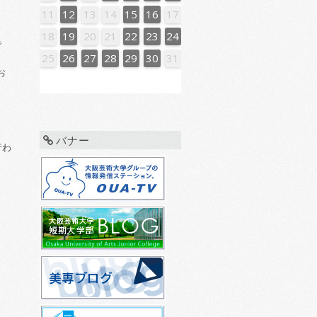
19
15
17
20
20
16
19
14
17
19
15
18
20
16
18
14
14
17
20
15
18
20
16
19
14
17
19
15
16
19
15
17
20
15
18
14
16
19
14
17
17
20
16
18
14
16
19
15
17
20
15
18
18
14
17
19
15
17
20
16
18
14
16
19
19
15
18
20
16
18
14
17
19
15
17
20
14
17
20
15
18
20
16
19
14
17
19
15
15
18
14
16
19
14
17
20
15
18
20
16
16
19
15
17
20
15
18
14
16
19
14
17
17
20
16
18
14
16
19
15
17
20
15
18
19
15
18
20
16
18
14
17
19
15
17
20
20
16
19
14
17
19
15
18
20
16
18
14
14
17
20
15
18
20
16
19
14
17
19
15
15
18
14
16
19
14
17
20
15
18
20
17
20
16
18
14
16
19
15
17
20
15
18
18
14
17
19
15
17
20
16
18
14
16
19
19
15
18
20
16
18
14
17
19
15
17
20
20
16
19
14
17
19
15
18
20
16
18
14
15
18
14
16
19
14
20
16
18
21
21
17
20
15
18
20
16
19
21
17
19
15
15
18
21
16
19
21
17
20
15
18
20
16
17
20
16
18
21
16
19
15
17
20
15
18
18
21
17
19
15
17
20
16
18
21
16
19
19
15
18
20
16
18
21
17
19
15
17
20
20
16
19
21
17
19
15
18
20
16
18
21
15
18
21
16
19
21
17
20
15
18
20
16
16
19
15
17
20
15
18
21
16
19
21
17
17
20
16
18
21
16
19
15
17
20
15
18
18
21
17
19
15
17
20
16
18
21
16
19
20
16
19
21
17
19
15
18
20
16
18
21
21
17
20
15
18
20
16
19
21
17
19
15
15
18
21
16
19
21
17
20
15
18
20
16
16
19
15
17
20
15
18
21
16
19
21
18
21
17
19
15
17
20
16
18
21
16
19
19
15
18
20
16
18
21
17
19
15
17
20
20
16
19
21
17
19
15
18
20
16
18
21
21
17
20
15
18
20
16
19
21
17
19
15
16
19
15
17
20
15
11
12
13
14
15
16
17
26
22
24
27
27
23
26
21
24
26
22
25
27
23
25
21
21
24
27
22
25
27
23
26
21
24
26
22
23
26
22
24
27
22
25
21
23
26
21
24
24
27
23
25
21
23
26
22
24
27
22
25
25
21
24
26
22
24
27
23
25
21
23
26
26
22
25
27
23
25
21
24
26
22
24
27
21
24
27
22
25
27
23
26
21
24
26
22
22
25
21
23
26
21
24
27
22
25
27
23
23
26
22
24
27
22
25
21
23
26
21
24
24
27
23
25
21
23
26
22
24
27
22
25
26
22
25
27
23
25
21
24
26
22
24
27
27
23
26
21
24
26
22
25
27
23
25
21
21
24
27
22
25
27
23
26
21
24
26
22
22
25
21
23
26
21
24
27
22
25
27
24
27
23
25
21
23
26
22
24
27
22
25
25
21
24
26
22
24
27
23
25
21
23
26
26
22
25
27
23
25
21
24
26
22
24
27
27
23
26
21
24
26
22
25
27
23
25
21
22
25
21
23
26
21
27
23
25
28
28
24
27
22
25
27
23
26
28
24
26
22
22
25
28
23
26
28
24
27
22
25
27
23
24
27
23
25
28
23
26
22
24
27
22
25
25
28
24
26
22
24
27
23
25
28
23
26
26
22
25
27
23
25
28
24
26
22
24
27
27
23
26
28
24
26
22
25
27
23
25
28
22
25
28
23
26
28
24
27
22
25
27
23
23
26
22
24
27
22
25
28
23
26
28
24
24
27
23
25
28
23
26
22
24
27
22
25
25
28
24
26
22
24
27
23
25
28
23
26
27
23
26
28
24
26
22
25
27
23
25
28
28
24
27
22
25
27
23
26
28
24
26
22
22
25
28
23
26
28
24
27
22
25
27
23
23
26
22
24
27
22
25
28
23
26
28
25
28
24
26
22
24
27
23
25
28
23
26
26
22
25
27
23
25
28
24
26
22
24
27
27
23
26
28
24
26
22
25
27
23
25
28
28
24
27
22
25
27
23
26
28
24
26
22
23
26
22
24
27
22
18
19
20
21
22
23
24
で
29
30
28
31
29
30
28
28
31
29
30
28
31
29
29
29
28
30
28
31
30
28
30
29
29
28
31
29
30
28
30
29
30
28
31
29
28
31
29
30
28
31
29
28
30
28
31
29
30
29
29
28
30
28
31
30
28
30
29
29
29
30
28
31
29
30
28
31
29
30
28
28
31
29
30
28
31
29
28
30
28
31
29
30
28
30
29
29
28
31
29
30
28
30
29
30
28
31
29
30
28
31
29
30
28
29
28
30
28
30
31
29
30
31
29
30
31
29
30
30
30
29
29
31
29
30
30
29
30
31
29
30
31
29
30
29
30
31
29
30
29
29
30
31
30
30
29
29
31
29
30
30
30
31
29
30
31
29
30
31
29
30
31
29
30
29
29
30
31
29
30
30
29
30
31
29
30
31
29
30
31
29
30
31
29
29
29
25
26
27
28
29
30
31
お
バナー
行わ
。