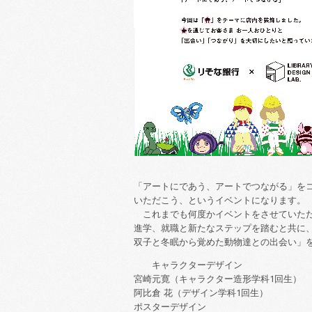
「アートにであう、アートでつながる」を
いただこう、というイベントになります。
これまでも何度かイベントをさせていただ
進学、就職と新たなステップを踏むと共に
双子と冬眠から覚めた動物達との出会い」
キャラクターデザイン
宮崎元寛（キャラクター造形学科1回生）
阿比倉 花（デザイン学科1回生）
ポスターデザイン