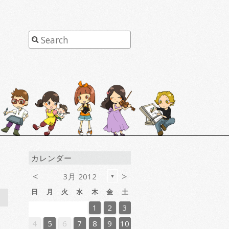
Search
カレンダー
<
>
3月 2012
▼
日
月
火
水
木
金
土
5
1
3
6
6
2
5
3
5
1
4
6
2
4
3
6
1
4
6
2
5
3
5
1
2
5
1
3
6
1
4
2
5
3
3
6
2
4
2
5
1
3
6
1
4
4
3
5
1
3
6
2
4
2
5
5
1
4
6
2
4
3
5
1
3
6
3
6
1
4
6
2
5
3
5
1
1
4
2
5
3
6
1
4
6
2
2
5
1
3
6
1
4
2
5
3
3
6
2
4
2
5
1
3
6
1
4
5
1
4
6
2
4
3
5
1
3
6
6
2
5
3
5
1
4
6
2
4
3
6
1
4
6
2
5
3
5
1
1
4
2
5
3
6
1
4
6
3
6
2
4
2
5
1
3
6
1
4
4
3
5
1
3
6
2
4
2
5
5
1
4
6
2
4
3
5
1
3
6
6
2
5
3
5
1
4
6
2
4
1
4
2
5
6
2
4
7
7
3
6
1
4
6
2
5
7
3
5
1
1
4
7
2
5
7
3
6
1
4
6
2
3
6
2
4
7
2
5
1
3
6
1
4
4
7
3
5
1
3
6
2
4
7
2
5
5
1
4
6
2
4
7
3
5
1
3
6
6
2
5
7
3
5
1
4
6
2
4
7
1
4
7
2
5
7
3
6
1
4
6
2
2
5
1
3
6
1
4
7
2
5
7
3
3
6
2
4
7
2
5
1
3
6
1
4
4
7
3
5
1
3
6
2
4
7
2
5
6
2
5
7
3
5
1
4
6
2
4
7
7
3
6
1
4
6
2
5
7
3
5
1
1
4
7
2
5
7
3
6
1
4
6
2
2
5
1
3
6
1
4
7
2
5
7
4
7
3
5
1
3
6
2
4
7
2
5
5
1
4
6
2
4
7
3
5
1
3
6
6
2
5
7
3
5
1
4
6
2
4
7
7
3
6
1
4
6
2
5
7
3
5
1
2
5
1
3
6
1
1
2
3
12
10
13
13
12
10
12
11
13
11
10
13
11
13
12
10
12
12
10
13
11
12
10
10
13
11
12
10
13
11
11
10
12
10
13
11
12
12
11
13
11
10
12
10
13
10
13
11
13
12
10
12
11
12
10
13
11
13
12
10
13
11
12
10
10
13
11
12
10
13
11
12
11
13
11
10
12
10
13
13
12
10
12
11
13
11
10
13
11
13
12
10
12
11
12
10
13
11
13
10
13
11
12
10
13
11
11
10
12
10
13
11
12
12
11
13
11
10
12
10
13
13
12
10
12
11
13
11
11
12
8
9
7
8
9
7
7
8
9
7
8
9
8
8
7
9
7
9
7
9
8
8
7
8
9
7
9
8
9
7
8
7
8
9
7
8
8
7
9
7
8
9
9
8
8
7
9
7
9
7
9
8
8
8
9
7
8
9
7
8
9
7
7
8
9
7
8
8
7
9
7
8
9
7
9
8
8
7
8
9
7
9
8
9
7
8
9
7
8
9
7
8
7
9
7
13
11
14
14
10
13
11
13
12
14
10
12
11
14
12
14
10
13
11
13
10
13
11
14
12
10
13
11
11
14
10
12
10
13
11
14
12
12
11
13
11
14
10
12
10
13
13
12
14
10
12
11
13
11
14
11
14
12
14
10
13
11
13
12
10
13
11
14
12
14
10
10
13
11
14
12
10
13
11
11
14
10
12
10
13
11
14
12
13
12
14
10
12
11
13
11
14
14
10
13
11
13
12
14
10
12
11
14
12
14
10
13
11
13
12
10
13
11
14
12
14
11
14
10
12
10
13
11
14
12
12
11
13
11
14
10
12
10
13
13
12
14
10
12
11
13
11
14
14
10
13
11
13
12
14
10
12
12
10
13
9
8
9
8
8
9
8
9
9
9
8
8
8
9
9
8
9
8
9
8
9
8
9
8
9
9
8
8
9
9
9
8
8
8
9
9
9
8
9
8
9
8
8
9
8
9
9
8
8
9
8
9
9
8
9
8
9
8
9
8
9
8
9
8
8
4
5
6
7
8
9
10