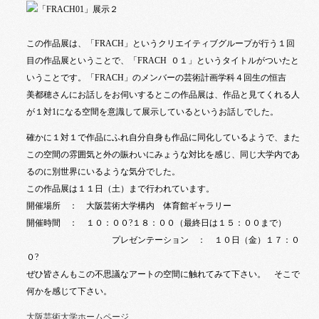
この作品展は、「
FRACH
」というクリエイティブグループが行う１回
目の作品展ということで、「
FRACH ０１
」というタイトルがついたと
いうことです。「
FRACH
」のメンバーの芸術計画学科４回生の恒吉
美都穂さんにお話しをお伺いするとこの作品展は、作品と見てくれる人
が１対
1
になる空間を意識して展示しているというお話しでした。
確かに１対１で作品にふれ自分自身も作品に同化しているようで、また
この空間の雰囲気と外の賑わいにみょうな対比を感じ、同じ大学内であ
るのに別世界にいるような気分でした。
この作品展は１１日（土）まで行われています。
開催場所 ： 大阪芸術大学構内 体育館ギャラリー
開催時間 ： １０：００?１８：００（最終日は１５：００まで）
プレゼンテーション ： １０日（金）１７：０
０?
ぜひ皆さんもこの不思議なアートの空間に触れてみて下さい。 そこで
何かを感じて下さい。
大阪芸術大学ホームページ