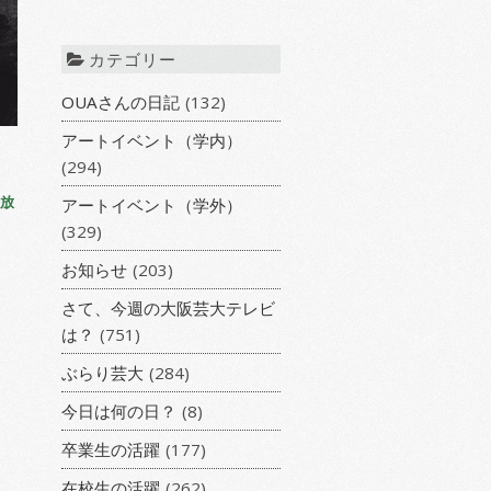
カテゴリー
OUAさんの日記
(132)
アートイベント（学内）
(294)
評放
アートイベント（学外）
(329)
お知らせ
(203)
さて、今週の大阪芸大テレビ
は？
(751)
ぶらり芸大
(284)
今日は何の日？
(8)
卒業生の活躍
(177)
在校生の活躍
(262)