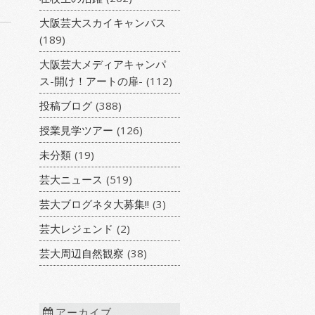
大阪芸大スカイキャンパス
(189)
大阪芸大メディアキャンパ
ス-開け！アートの扉-
(112)
投稿ブログ
(388)
授業見学ツアー
(126)
未分類
(19)
芸大ニュース
(519)
芸大ブログネタ大募集!!
(3)
芸大レジェンド
(2)
芸大周辺自然観察
(38)
アーカイブ