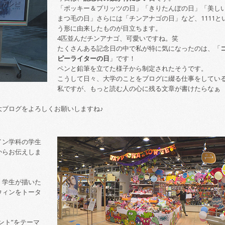
「ポッキー＆プリッツの日」「きりたんぽの日」「美し
14
10
12
15
15
11
14
12
14
10
13
15
11
13
12
15
10
13
15
11
14
12
14
10
11
14
10
12
15
10
13
11
14
12
12
15
11
13
11
14
10
12
15
10
13
13
12
14
10
12
15
11
13
11
14
14
10
13
15
11
13
12
14
10
12
15
12
15
10
13
15
11
14
12
14
10
10
13
11
14
12
15
10
13
15
11
11
14
10
12
15
10
13
11
14
12
12
15
11
11
14
10
12
15
10
13
14
10
13
15
11
13
12
14
10
12
15
15
11
14
12
14
10
13
15
11
13
12
15
10
13
15
11
14
12
14
10
10
13
11
14
12
15
10
13
15
11
12
15
11
13
11
14
10
12
15
10
13
13
12
14
10
12
15
11
13
11
14
14
10
13
15
11
13
12
14
10
12
15
15
11
14
12
14
10
13
15
11
13
10
13
11
14
9
9
9
9
9
9
9
9
9
9
9
9
9
9
9
9
9
9
9
9
9
9
9
9
9
9
9
9
9
9
9
9
15
11
13
16
16
12
15
10
13
15
11
14
16
12
14
10
10
13
16
11
14
16
12
15
10
13
15
11
12
15
11
13
16
11
14
10
12
15
10
13
13
16
12
14
10
12
15
11
13
16
11
14
14
10
13
15
11
13
16
12
14
10
12
15
15
11
14
16
12
14
10
13
15
11
13
16
10
13
16
11
14
16
12
15
10
13
15
11
11
14
10
12
15
10
13
16
11
14
16
12
12
15
11
13
16
11
14
10
12
15
10
13
13
16
12
10
12
15
11
13
16
11
14
15
11
14
16
12
14
10
13
15
11
13
16
16
12
15
10
13
15
11
14
16
12
14
10
10
13
16
11
14
16
12
15
10
13
15
11
11
14
10
12
15
10
13
16
11
14
16
12
13
16
12
14
10
12
15
11
13
16
11
14
14
10
13
15
11
13
16
12
14
10
12
15
15
11
14
16
12
14
10
13
15
11
13
16
16
12
15
10
13
15
11
14
16
12
14
10
11
14
10
12
15
10
16
12
14
17
17
13
16
11
14
16
12
15
17
13
15
11
11
14
17
12
15
17
13
16
11
14
16
12
13
16
12
14
17
12
15
11
13
16
11
14
14
17
13
15
11
13
16
12
14
17
12
15
15
11
14
16
12
14
17
13
15
11
13
16
16
12
15
17
13
15
11
14
16
12
14
17
11
14
17
12
15
17
13
16
11
14
16
12
12
15
11
13
16
11
14
17
12
15
17
13
13
16
12
14
17
12
15
11
13
16
11
14
14
17
13
11
13
16
12
14
17
12
15
16
12
15
17
13
15
11
14
16
12
14
17
17
13
16
11
14
16
12
15
17
13
15
11
11
14
17
12
15
17
13
16
11
14
16
12
12
15
11
13
16
11
14
17
12
15
17
13
14
17
13
15
11
13
16
12
14
17
12
15
15
11
14
16
12
14
17
13
15
11
13
16
16
12
15
17
13
15
11
14
16
12
14
17
17
13
16
11
14
16
12
15
17
13
15
11
12
15
11
13
16
11
17
13
15
18
18
14
17
12
15
17
13
16
18
14
16
12
12
15
18
13
16
18
14
17
12
15
17
13
14
17
13
15
18
13
16
12
14
17
12
15
15
18
14
16
12
14
17
13
15
18
13
16
16
12
15
17
13
15
18
14
16
12
14
17
17
13
16
18
14
16
12
15
17
13
15
18
12
15
18
13
16
18
14
17
12
15
17
13
13
16
12
14
17
12
15
18
13
16
18
14
14
17
13
15
18
13
16
12
14
17
12
15
15
18
14
12
14
17
13
15
18
13
16
17
13
16
18
14
16
12
15
17
13
15
18
18
14
17
12
15
17
13
16
18
14
16
12
12
15
18
13
16
18
14
17
12
15
17
13
13
16
12
14
17
12
15
18
13
16
18
14
15
18
14
16
12
14
17
13
15
18
13
16
16
12
15
17
13
15
18
14
16
12
14
17
17
13
16
18
14
16
12
15
17
13
15
18
18
14
17
12
15
17
13
16
18
14
16
12
13
16
12
14
17
12
18
14
16
19
19
15
18
13
16
18
14
17
19
15
17
13
13
16
19
14
17
19
15
18
13
16
18
14
15
18
14
16
19
14
17
13
15
18
13
16
16
19
15
17
13
15
18
14
16
19
14
17
17
13
16
18
14
16
19
15
17
13
15
18
18
14
17
19
15
17
13
16
18
14
16
19
13
16
19
14
17
19
15
18
13
16
18
14
14
17
13
15
18
13
16
19
14
17
19
15
15
18
14
16
19
14
17
13
15
18
13
16
16
19
15
13
15
18
14
16
19
14
17
18
14
17
19
15
17
13
16
18
14
16
19
19
15
18
13
16
18
14
17
19
15
17
13
13
16
19
14
17
19
15
18
13
16
18
14
14
17
13
15
18
13
16
19
14
17
19
15
16
19
15
17
13
15
18
14
16
19
14
17
17
13
16
18
14
16
19
15
17
13
15
18
18
14
17
19
15
17
13
16
18
14
16
19
19
15
18
13
16
18
14
17
19
15
17
13
14
17
13
15
18
13
まつ毛の日」さらには「チンアナゴの日」など、1111と
21
17
19
22
22
18
21
16
19
21
17
20
22
18
20
16
16
19
22
17
20
22
18
21
16
19
21
17
18
21
17
19
22
17
20
16
18
21
16
19
19
22
18
20
16
18
21
17
19
22
17
20
20
16
19
21
17
19
22
18
20
16
18
21
21
17
20
22
18
20
16
19
21
17
19
22
16
19
22
17
20
22
18
21
16
19
21
17
17
20
16
18
21
16
19
22
17
20
22
18
18
21
17
19
22
17
20
16
18
21
16
19
19
22
18
16
18
21
17
19
22
17
20
21
17
20
22
18
20
16
19
21
17
19
22
22
18
21
16
19
21
17
20
22
18
20
16
16
19
22
17
20
22
18
21
16
19
21
17
17
20
16
18
21
16
19
22
17
20
22
18
19
22
18
20
16
18
21
17
19
22
17
20
20
16
19
21
17
19
22
18
20
16
18
21
21
17
20
22
18
20
16
19
21
17
19
22
22
18
21
16
19
21
17
20
22
18
20
16
17
20
16
18
21
16
22
18
20
23
23
19
22
17
20
22
18
21
23
19
21
17
17
20
23
18
21
23
19
22
17
20
22
18
19
22
18
20
23
18
21
17
19
22
17
20
20
23
19
21
17
19
22
18
20
23
18
21
21
17
20
22
18
20
23
19
21
17
19
22
22
18
21
23
19
21
17
20
22
18
20
23
17
20
23
18
21
23
19
22
17
20
22
18
18
21
17
19
22
17
20
23
18
21
23
19
19
22
18
20
23
18
21
17
19
22
17
20
20
23
19
17
19
22
18
20
23
18
21
22
18
21
23
19
21
17
20
22
18
20
23
23
19
22
17
20
22
18
21
23
19
21
17
17
20
23
18
21
23
19
22
17
20
22
18
18
21
17
19
22
17
20
23
18
21
23
19
20
23
19
21
17
19
22
18
20
23
18
21
21
17
20
22
18
20
23
19
21
17
19
22
22
18
21
23
19
21
17
20
22
18
20
23
23
19
22
17
20
22
18
21
23
19
21
17
18
21
17
19
22
17
23
19
21
24
24
20
23
18
21
23
19
22
24
20
22
18
18
21
24
19
22
24
20
23
18
21
23
19
20
23
19
21
24
19
22
18
20
23
18
21
21
24
20
22
18
20
23
19
21
24
19
22
22
18
21
23
19
21
24
20
22
18
20
23
23
19
22
24
20
22
18
21
23
19
21
24
18
21
24
19
22
24
20
23
18
21
23
19
19
22
18
20
23
18
21
24
19
22
24
20
20
23
19
21
24
19
22
18
20
23
18
21
21
24
20
18
20
23
19
21
24
19
22
23
19
22
24
20
22
18
21
23
19
21
24
24
20
23
18
21
23
19
22
24
20
22
18
18
21
24
19
22
24
20
23
18
21
23
19
19
22
18
20
23
18
21
24
19
22
24
20
21
24
20
22
18
20
23
19
21
24
19
22
22
18
21
23
19
21
24
20
22
18
20
23
23
19
22
24
20
22
18
21
23
19
21
24
24
20
23
18
21
23
19
22
24
20
22
18
19
22
18
20
23
18
24
20
22
25
25
21
24
19
22
24
20
23
25
21
23
19
19
22
25
20
23
25
21
24
19
22
24
20
21
24
20
22
25
20
23
19
21
24
19
22
22
25
21
23
19
21
24
20
22
25
20
23
23
19
22
24
20
22
25
21
23
19
21
24
24
20
23
25
21
23
19
22
24
20
22
25
19
22
25
20
23
25
21
24
19
22
24
20
20
23
19
21
24
19
22
25
20
23
25
21
21
24
20
22
25
20
23
19
21
24
19
22
22
25
21
19
21
24
20
22
25
20
23
24
20
23
25
21
23
19
22
24
20
22
25
25
21
24
19
22
24
20
23
25
21
23
19
19
22
25
20
23
25
21
24
19
22
24
20
20
23
19
21
24
19
22
25
20
23
25
21
22
25
21
23
19
21
24
20
22
25
20
23
23
19
22
24
20
22
25
21
23
19
21
24
24
20
23
25
21
23
19
22
24
20
22
25
25
21
24
19
22
24
20
23
25
21
23
19
20
23
19
21
24
19
25
21
23
26
26
22
25
20
23
25
21
24
26
22
24
20
20
23
26
21
24
26
22
25
20
23
25
21
22
25
21
23
26
21
24
20
22
25
20
23
23
26
22
24
20
22
25
21
23
26
21
24
24
20
23
25
21
23
26
22
24
20
22
25
25
21
24
26
22
24
20
23
25
21
23
26
20
23
26
21
24
26
22
25
20
23
25
21
21
24
20
22
25
20
23
26
21
24
26
22
22
25
21
23
26
21
24
20
22
25
20
23
23
26
22
20
22
25
21
23
26
21
24
25
21
24
26
22
24
20
23
25
21
23
26
26
22
25
20
23
25
21
24
26
22
24
20
20
23
26
21
24
26
22
25
20
23
25
21
21
24
20
22
25
20
23
26
21
24
26
22
23
26
22
24
20
22
25
21
23
26
21
24
24
20
23
25
21
23
26
22
24
20
22
25
25
21
24
26
22
24
20
23
25
21
23
26
26
22
25
20
23
25
21
24
26
22
24
20
21
24
20
22
25
20
う形に由来したものが目立ちます。
4匹並んだチンアナゴ、可愛いですね。笑
28
24
26
29
25
28
23
26
28
24
27
29
25
27
23
23
26
29
24
27
29
25
28
23
26
28
24
25
28
24
26
29
24
27
23
25
28
23
26
26
29
25
27
23
25
28
24
26
29
24
27
27
23
26
28
24
26
29
25
27
23
25
28
28
24
27
29
25
27
23
26
28
24
26
29
23
26
29
24
27
29
25
28
23
26
28
24
24
27
23
25
28
23
26
29
24
27
29
25
25
28
24
26
29
24
27
23
25
28
23
26
26
29
25
23
25
28
24
26
29
24
27
28
24
27
29
25
27
23
26
28
24
26
29
25
28
23
26
28
24
27
29
25
27
23
23
26
29
24
27
29
25
28
23
26
28
24
24
27
23
25
28
23
26
29
24
27
29
25
26
29
25
27
23
25
28
24
26
29
24
27
27
23
26
28
24
26
29
25
27
23
25
28
28
24
27
29
25
27
23
26
28
24
26
29
25
28
23
26
28
24
27
29
25
27
23
24
27
23
25
28
23
29
25
27
30
26
29
24
27
29
25
28
30
26
28
24
24
27
30
25
28
30
26
29
24
27
29
25
26
29
25
27
30
25
28
24
26
29
24
27
27
30
26
28
24
26
29
25
27
30
25
28
28
24
27
29
25
27
30
26
28
24
26
29
25
28
30
26
28
24
27
29
25
27
30
24
27
30
25
28
30
26
29
24
27
29
25
25
28
24
26
29
24
27
30
25
28
30
26
26
29
25
27
30
25
28
24
26
29
24
27
27
30
26
24
26
29
25
27
30
25
28
29
25
28
30
26
28
24
27
29
25
27
30
26
29
24
27
29
25
28
30
26
28
24
24
27
30
25
28
30
26
29
24
27
29
25
25
28
24
26
29
24
27
30
25
28
30
26
27
30
26
28
24
26
29
25
27
30
25
28
28
24
27
29
25
27
30
26
28
24
26
29
25
28
30
26
28
24
27
29
25
27
30
26
29
24
27
29
25
28
30
26
28
24
25
28
24
26
29
24
30
26
28
31
27
30
25
28
30
26
29
27
29
25
25
28
31
26
29
27
30
25
28
30
26
27
30
26
28
31
26
29
25
27
30
25
28
28
31
27
29
25
27
30
26
28
31
26
29
25
28
30
26
28
31
27
29
25
27
30
26
29
27
29
25
28
30
26
28
31
25
28
31
26
29
27
30
25
28
30
26
26
29
25
27
30
25
28
31
26
29
27
27
30
26
28
31
26
29
25
27
30
25
28
28
31
27
25
27
30
26
28
31
26
29
26
29
27
29
25
28
30
26
28
31
27
30
25
28
30
26
29
27
29
25
25
28
31
26
29
27
30
25
28
30
26
26
29
25
27
30
25
28
31
26
29
27
28
31
27
29
25
27
30
26
28
31
26
29
25
28
30
26
28
31
27
29
25
27
30
26
29
27
29
25
28
30
26
28
31
27
30
25
28
30
26
29
27
29
25
26
29
25
27
30
25
27
29
28
31
26
29
27
30
28
30
26
26
29
27
30
28
31
26
29
27
28
31
27
29
27
30
26
28
31
26
29
28
30
26
28
31
27
29
27
30
26
29
27
29
28
30
26
28
31
27
30
28
30
26
29
27
29
26
29
27
30
28
31
26
29
27
27
30
26
28
31
26
29
27
30
28
28
31
27
29
27
30
26
28
31
26
29
28
26
28
31
27
29
27
30
27
30
28
30
26
29
27
29
28
31
26
29
27
30
28
30
26
26
29
27
30
28
31
26
29
27
27
30
26
28
31
26
29
27
30
28
29
28
30
26
28
31
27
29
27
30
26
29
27
29
28
30
26
28
31
27
30
28
30
26
29
27
29
28
31
26
29
27
30
28
30
26
27
30
26
28
31
26
28
30
29
27
30
28
31
29
27
27
30
28
31
29
27
30
28
29
28
30
28
31
27
29
27
30
29
27
29
28
30
28
31
27
30
28
30
29
27
29
28
31
29
27
30
28
30
27
30
28
31
29
27
30
28
28
31
27
29
27
30
28
31
29
28
30
28
31
27
29
27
30
29
27
29
28
30
28
31
28
31
29
27
30
28
30
29
27
30
28
31
29
27
27
30
28
31
29
27
30
28
28
31
27
29
27
30
28
31
29
29
27
29
28
30
28
31
27
30
28
30
29
27
29
28
31
29
27
30
28
30
29
27
30
28
31
29
27
28
31
27
29
27
たくさんある記念日の中で私が特に気になったのは、「
31
30
31
30
30
31
31
30
30
30
31
30
31
30
31
30
31
30
31
30
30
31
30
30
30
31
31
30
31
30
31
30
30
31
30
30
30
31
30
31
30
31
30
31
30
31
30
30
30
31
31
31
31
31
31
31
31
31
31
31
31
31
31
31
31
31
31
ピーライターの日
」です！
ペンと鉛筆を立てた様子から制定されたそうです。
こうして日々、大学のことをブログに綴る仕事をしてい
私ですが、もっと読む人の心に残る文章が書けたらなぁ
大ブログをよろしくお願いしますね♪
イン学科の学生
からお伝えしま
、学生が描いた
ウィンをトータ
ント”をテーマ