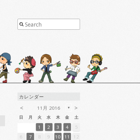
Search
カレンダー
<
>
11月 2016
▼
日
月
火
水
木
金
土
5
1
3
6
6
2
5
3
5
1
4
6
2
4
3
6
1
4
6
2
5
3
5
1
2
5
1
3
6
1
4
2
5
3
3
6
2
4
2
5
1
3
6
1
4
4
3
5
1
3
6
2
4
2
5
5
1
4
6
2
4
3
5
1
3
6
3
6
1
4
6
2
5
3
5
1
1
4
2
5
3
6
1
4
6
2
2
5
1
3
6
1
4
2
5
3
3
6
2
2
5
1
3
6
1
4
5
1
4
6
2
4
3
5
1
3
6
6
2
5
3
5
1
4
6
2
4
3
6
1
4
6
2
5
3
5
1
1
4
2
5
3
6
1
4
6
2
3
6
2
4
2
5
1
3
6
1
4
4
3
5
1
3
6
2
4
2
5
5
1
4
6
2
4
3
5
1
3
6
6
2
5
3
5
1
4
6
2
4
1
4
2
5
6
2
4
7
7
3
6
1
4
6
2
5
7
3
5
1
1
4
7
2
5
7
3
6
1
4
6
2
3
6
2
4
7
2
5
1
3
6
1
4
4
7
3
5
1
3
6
2
4
7
2
5
5
1
4
6
2
4
7
3
5
1
3
6
6
2
5
7
3
5
1
4
6
2
4
7
1
4
7
2
5
7
3
6
1
4
6
2
2
5
1
3
6
1
4
7
2
5
7
3
3
6
2
4
7
2
5
1
3
6
1
4
4
7
3
1
3
6
2
4
7
2
5
6
2
5
7
3
5
1
4
6
2
4
7
7
3
6
1
4
6
2
5
7
3
5
1
1
4
7
2
5
7
3
6
1
4
6
2
2
5
1
3
6
1
4
7
2
5
7
3
4
7
3
5
1
3
6
2
4
7
2
5
5
1
4
6
2
4
7
3
5
1
3
6
6
2
5
7
3
5
1
4
6
2
4
7
7
3
6
1
4
6
2
5
7
3
5
1
2
5
1
3
6
1
1
2
3
4
5
12
10
13
13
12
10
12
11
13
11
10
13
11
13
12
10
12
12
10
13
11
12
10
10
13
11
12
10
13
11
11
10
12
10
13
11
12
12
11
13
11
10
12
10
13
10
13
11
13
12
10
12
11
12
10
13
11
13
12
10
13
11
12
10
10
13
12
10
13
11
12
11
13
11
10
12
10
13
13
12
10
12
11
13
11
10
13
11
13
12
10
12
11
12
10
13
11
13
10
13
11
12
10
13
11
11
10
12
10
13
11
12
12
11
13
11
10
12
10
13
13
12
10
12
11
13
11
11
12
8
9
7
8
9
7
7
8
9
7
8
9
8
8
7
9
7
9
7
9
8
8
7
8
9
7
9
8
9
7
8
7
8
9
7
8
8
7
9
7
8
9
9
8
8
7
9
7
9
7
9
8
8
8
9
7
8
9
7
8
9
7
7
8
9
7
8
8
7
9
7
8
9
9
7
9
8
8
7
8
9
7
9
8
9
7
8
9
7
8
9
7
8
7
9
7
13
11
14
14
10
13
11
13
12
14
10
12
11
14
12
14
10
13
11
13
10
13
11
14
12
10
13
11
11
14
10
12
10
13
11
14
12
12
11
13
11
14
10
12
10
13
13
12
14
10
12
11
13
11
14
11
14
12
14
10
13
11
13
12
10
13
11
14
12
14
10
10
13
11
14
12
10
13
11
11
14
10
10
13
11
14
12
13
12
14
10
12
11
13
11
14
14
10
13
11
13
12
14
10
12
11
14
12
14
10
13
11
13
12
10
13
11
14
12
14
10
11
14
10
12
10
13
11
14
12
12
11
13
11
14
10
12
10
13
13
12
14
10
12
11
13
11
14
14
10
13
11
13
12
14
10
12
12
10
13
9
8
9
8
8
9
8
9
9
9
8
8
8
9
9
8
9
8
9
8
9
8
9
8
9
9
8
8
9
9
9
8
8
8
9
9
9
8
9
8
9
8
8
9
8
9
9
8
8
9
8
9
9
8
9
8
9
8
9
8
9
8
9
8
8
6
7
8
9
10
11
12