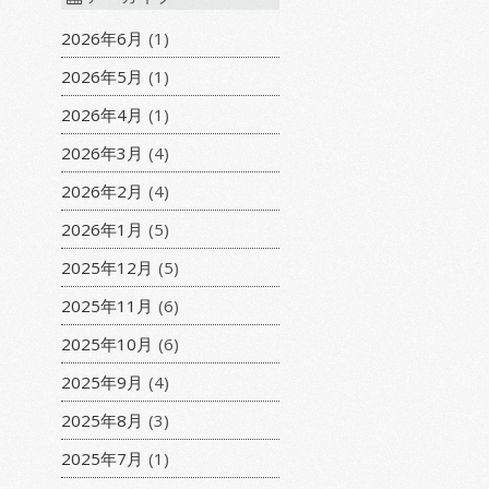
2026年6月
(1)
2026年5月
(1)
2026年4月
(1)
2026年3月
(4)
2026年2月
(4)
2026年1月
(5)
2025年12月
(5)
2025年11月
(6)
2025年10月
(6)
2025年9月
(4)
2025年8月
(3)
2025年7月
(1)