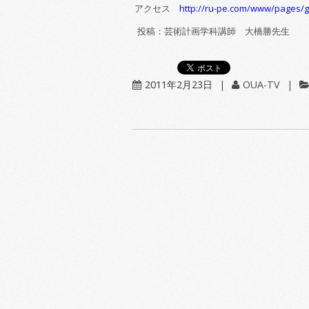
アクセス
http://ru-pe.com/www/pages/g
投稿：芸術計画学科講師 大橋勝先生
2011年2月23日
|
OUA-TV
|