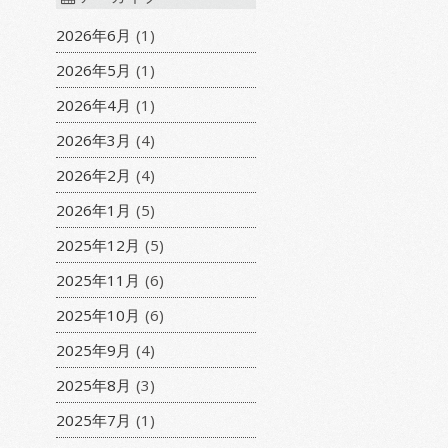
2026年6月
(1)
2026年5月
(1)
2026年4月
(1)
2026年3月
(4)
2026年2月
(4)
2026年1月
(5)
2025年12月
(5)
2025年11月
(6)
2025年10月
(6)
2025年9月
(4)
2025年8月
(3)
2025年7月
(1)