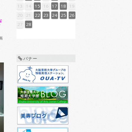
19
15
17
20
20
16
19
14
17
19
15
18
20
16
18
14
14
17
20
15
18
20
16
19
14
17
19
15
16
19
15
17
20
15
18
14
16
19
14
17
17
20
16
18
14
16
19
15
17
20
15
18
18
14
17
19
15
17
20
16
18
14
16
19
19
15
18
20
16
18
14
17
19
15
17
20
14
17
20
15
18
20
16
19
14
17
19
15
15
18
14
16
19
14
17
20
15
18
20
16
16
19
15
17
20
15
18
14
16
19
14
17
17
20
16
18
14
16
19
15
17
20
15
18
19
15
18
20
16
18
14
17
19
15
17
20
20
16
19
14
17
19
15
18
20
16
18
14
14
17
20
15
18
20
16
19
14
17
19
15
15
18
14
16
19
14
17
20
15
18
20
16
17
20
16
18
14
16
19
15
17
20
15
18
14
17
19
15
17
20
16
18
14
16
19
19
15
18
20
16
18
14
17
19
15
17
20
20
16
19
14
17
19
15
18
20
16
18
14
15
18
14
16
19
14
20
16
18
21
21
17
20
15
18
20
16
19
21
17
19
15
15
18
21
16
19
21
17
20
15
18
20
16
17
20
16
18
21
16
19
15
17
20
15
18
18
21
17
19
15
17
20
16
18
21
16
19
19
15
18
20
16
18
21
17
19
15
17
20
20
16
19
21
17
19
15
18
20
16
18
21
15
18
21
16
19
21
17
20
15
18
20
16
16
19
15
17
20
15
18
21
16
19
21
17
17
20
16
18
21
16
19
15
17
20
15
18
18
21
17
19
15
17
20
16
18
21
16
19
20
16
19
21
17
19
15
18
20
16
18
21
21
17
20
15
18
20
16
19
21
17
19
15
15
18
21
16
19
21
17
20
15
18
20
16
16
19
15
17
20
15
18
21
16
19
21
17
18
21
17
19
15
17
20
16
18
21
16
19
15
18
20
16
18
21
17
19
15
17
20
20
16
19
21
17
19
15
18
20
16
18
21
21
17
20
15
18
20
16
19
21
17
19
15
16
19
15
17
20
15
13
14
15
16
17
18
19
26
22
24
27
27
23
26
21
24
26
22
25
27
23
25
21
21
24
27
22
25
27
23
26
21
24
26
22
23
26
22
24
27
22
25
21
23
26
21
24
24
27
23
25
21
23
26
22
24
27
22
25
25
21
24
26
22
24
27
23
25
21
23
26
26
22
25
27
23
25
21
24
26
22
24
27
21
24
27
22
25
27
23
26
21
24
26
22
22
25
21
23
26
21
24
27
22
25
27
23
23
26
22
24
27
22
25
21
23
26
21
24
24
27
23
25
21
23
26
22
24
27
22
25
26
22
25
27
23
25
21
24
26
22
24
27
27
23
26
21
24
26
22
25
27
23
25
21
21
24
27
22
25
27
23
26
21
24
26
22
22
25
21
23
26
21
24
27
22
25
27
23
24
27
23
25
21
23
26
22
24
27
22
25
21
24
26
22
24
27
23
25
21
23
26
26
22
25
27
23
25
21
24
26
22
24
27
27
23
26
21
24
26
22
25
27
23
25
21
22
25
21
23
26
21
27
23
25
28
28
24
27
22
25
27
23
26
28
24
26
22
22
25
28
23
26
28
24
27
22
25
27
23
24
27
23
25
28
23
26
22
24
27
22
25
25
28
24
26
22
24
27
23
25
28
23
26
26
22
25
27
23
25
28
24
26
22
24
27
27
23
26
28
24
26
22
25
27
23
25
28
22
25
28
23
26
28
24
27
22
25
27
23
23
26
22
24
27
22
25
28
23
26
28
24
24
27
23
25
28
23
26
22
24
27
22
25
25
28
24
26
22
24
27
23
25
28
23
26
27
23
26
28
24
26
22
25
27
23
25
28
28
24
27
22
25
27
23
26
28
24
26
22
22
25
28
23
26
28
24
27
22
25
27
23
23
26
22
24
27
22
25
28
23
26
28
24
25
28
24
26
22
24
27
23
25
28
23
26
22
25
27
23
25
28
24
26
22
24
27
27
23
26
28
24
26
22
25
27
23
25
28
28
24
27
22
25
27
23
26
28
24
26
22
23
26
22
24
27
22
20
21
22
23
24
25
26
な
29
30
28
31
29
30
28
28
31
29
30
28
31
29
29
29
28
30
28
31
30
28
30
29
29
28
31
29
30
28
30
29
30
28
31
29
28
31
29
30
28
31
29
28
30
28
31
29
30
29
29
28
30
28
31
30
28
30
29
29
29
30
28
31
29
30
28
31
29
30
28
28
31
29
30
28
31
29
28
30
28
31
29
30
30
28
30
29
29
28
31
29
30
28
30
29
30
28
31
29
30
28
31
29
30
28
29
28
30
28
30
31
29
30
31
29
30
31
29
30
30
30
29
29
31
29
30
30
29
30
31
29
30
31
29
30
29
30
31
29
30
29
29
30
31
30
30
29
29
31
29
30
30
30
31
29
30
31
29
30
31
29
30
31
29
30
29
29
30
31
31
29
30
30
29
30
31
29
30
31
29
30
31
29
30
31
29
29
29
27
28
ブ
田
画
う
。
バナー