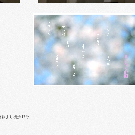
r
日）
橋駅より徒歩13分