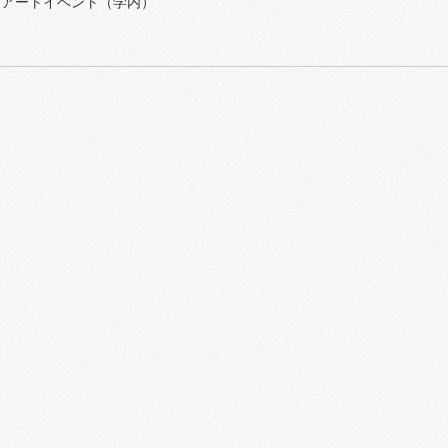
アートイベント（学内）