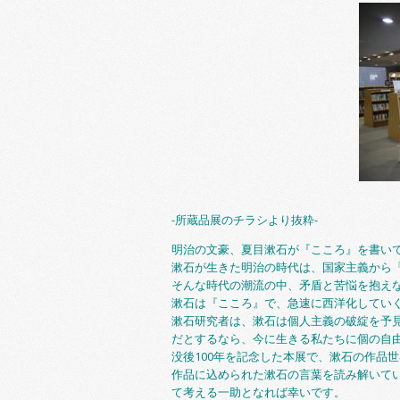
-所蔵品展のチラシより抜粋-
明治の文豪、夏目漱石が『こころ』を書いて
漱石が生きた明治の時代は、国家主義から
そんな時代の潮流の中、矛盾と苦悩を抱え
漱石は『こころ』で、急速に西洋化してい
漱石研究者は、漱石は個人主義の破綻を予
だとするなら、今に生きる私たちに個の自
没後100年を記念した本展で、漱石の作品
作品に込められた漱石の言葉を読み解いて
て考える一助となれば幸いです。