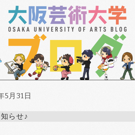
6年5月31日
知らせ♪
1
1
1
1
1
1
1
1
1
1
1
1
1
1
1
1
1
1
1
1
1
1
1
1
1
1
1
1
1
1
1
1
1
2
2
1
1
2
2
2
1
1
1
2
1
2
1
2
1
2
1
1
2
1
2
2
2
1
1
1
2
2
1
2
1
2
1
1
2
1
2
2
1
1
2
2
2
1
1
1
2
2
2
1
2
1
2
1
1
2
1
2
2
1
1
2
1
2
3
3
2
2
1
3
1
3
1
3
2
2
2
3
1
2
3
1
2
3
1
1
2
3
1
2
2
1
3
1
2
3
3
1
3
2
2
1
2
3
1
3
2
3
1
2
3
1
2
1
2
1
3
1
2
3
3
2
2
1
3
1
3
1
3
2
2
1
2
3
1
3
3
1
2
3
1
1
2
3
1
2
2
1
3
1
2
3
3
2
2
1
3
1
1
2
3
1
4
4
3
1
3
2
4
2
1
4
2
4
3
1
3
3
1
4
2
3
1
1
4
2
3
1
4
2
2
1
3
1
4
2
3
3
2
4
2
1
3
1
4
1
4
2
4
3
1
3
2
3
1
4
2
4
3
1
4
2
3
1
1
4
2
3
1
2
3
2
4
2
1
3
1
4
4
3
1
3
2
4
2
1
4
2
4
3
1
3
2
3
1
4
2
4
1
4
2
3
1
4
2
2
1
3
1
4
2
3
3
2
4
2
1
3
1
4
4
3
1
3
2
4
2
2
3
4
2
5
5
1
4
2
4
3
5
1
3
2
5
3
5
1
4
2
4
1
4
2
5
3
1
4
2
2
5
1
3
1
4
2
5
3
3
2
4
2
5
1
3
1
4
4
3
5
1
3
2
4
2
5
2
5
3
5
1
4
2
4
3
1
4
2
5
3
5
1
1
4
2
5
3
1
4
2
2
5
1
3
1
4
2
3
4
3
5
1
3
2
4
2
5
5
1
4
2
4
3
5
1
3
2
5
3
5
1
4
2
4
3
1
4
2
5
3
5
1
2
5
1
3
1
4
2
5
3
3
2
4
2
5
1
3
1
4
4
3
5
1
3
2
4
2
5
5
1
4
2
4
3
5
1
3
3
1
4
7
3
5
8
8
4
7
2
5
7
3
6
8
4
6
2
2
5
8
3
6
8
4
7
2
5
7
3
4
7
3
5
8
3
6
2
4
7
2
5
5
8
4
6
2
4
7
3
5
8
3
6
6
2
5
7
3
5
8
4
6
2
4
7
7
3
6
8
4
6
2
5
7
3
5
8
2
5
8
3
6
8
4
7
2
5
7
3
3
6
2
4
7
2
5
8
3
6
8
4
4
7
3
5
8
3
6
2
4
7
2
5
5
8
4
6
2
4
7
3
5
3
6
7
3
6
8
4
6
2
5
7
3
5
8
8
4
7
2
5
7
3
6
8
4
6
2
2
5
8
3
6
8
4
7
2
5
7
3
3
6
2
4
7
2
5
8
3
6
8
4
5
8
4
6
2
4
7
3
5
8
3
6
6
2
5
7
3
5
8
4
6
2
4
7
7
3
6
8
4
6
2
5
7
3
5
8
8
4
7
2
5
7
3
6
8
4
6
2
3
6
2
4
7
2
8
4
6
9
9
5
8
3
6
8
4
7
9
5
7
3
3
6
9
4
7
9
5
8
3
6
8
4
5
8
4
6
9
4
7
3
5
8
3
6
6
9
5
7
3
5
8
4
6
9
4
7
7
3
6
8
4
6
9
5
7
3
5
8
8
4
7
9
5
7
3
6
8
4
6
9
3
6
9
4
7
9
5
8
3
6
8
4
4
7
3
5
8
3
6
9
4
7
9
5
5
8
4
6
9
4
7
3
5
8
3
6
6
9
5
7
3
5
8
4
6
4
7
8
4
7
9
5
7
3
6
8
4
6
9
9
5
8
3
6
8
4
7
9
5
7
3
3
6
9
4
7
9
5
8
3
6
8
4
4
7
3
5
8
3
6
9
4
7
9
5
6
9
5
7
3
5
8
4
6
9
4
7
7
3
6
8
4
6
9
5
7
3
5
8
8
4
7
9
5
7
3
6
8
4
6
9
9
5
8
3
6
8
4
7
9
5
7
3
4
7
3
5
8
3
10
10
10
10
10
10
10
10
10
10
10
10
10
10
10
10
10
10
10
10
10
10
10
10
10
10
10
10
10
10
10
10
9
5
7
6
9
4
7
9
5
8
6
8
4
4
7
5
8
6
9
4
7
9
5
6
9
5
7
5
8
4
6
9
4
7
7
6
8
4
6
9
5
7
5
8
8
4
7
9
5
7
6
8
4
6
9
9
5
8
6
8
4
7
9
5
7
4
7
5
8
6
9
4
7
9
5
5
8
4
6
9
4
7
5
8
6
6
9
5
7
5
8
4
6
9
4
7
7
6
8
4
6
9
5
7
5
8
9
5
8
6
8
4
7
9
5
7
6
9
4
7
9
5
8
6
8
4
4
7
5
8
6
9
4
7
9
5
5
8
4
6
9
4
7
5
8
6
7
6
8
4
6
9
5
7
5
8
8
4
7
9
5
7
6
8
4
6
9
9
5
8
6
8
4
7
9
5
7
6
9
4
7
9
5
8
6
8
4
5
8
4
6
9
4
10
11
11
10
10
11
11
11
10
10
10
11
10
11
10
11
10
11
10
10
11
10
11
11
11
10
10
10
11
11
10
11
10
11
10
10
11
10
11
11
10
10
11
11
11
10
10
10
11
11
11
10
11
10
11
10
10
11
10
11
11
10
10
11
10
6
8
7
5
8
6
9
7
9
5
5
8
6
9
7
5
8
6
7
6
8
6
9
5
7
5
8
8
7
9
5
7
6
8
6
9
9
5
8
6
8
7
9
5
7
6
9
7
9
5
8
6
8
5
8
6
9
7
5
8
6
6
9
5
7
5
8
6
9
7
7
6
8
6
9
5
7
5
8
8
7
9
5
7
6
8
6
9
6
9
7
9
5
8
6
8
7
5
8
6
9
7
9
5
5
8
6
9
7
5
8
6
6
9
5
7
5
8
6
9
7
8
7
9
5
7
6
8
6
9
9
5
8
6
8
7
9
5
7
6
9
7
9
5
8
6
8
7
5
8
6
9
7
9
5
6
9
5
7
5
11
12
12
11
11
10
12
10
12
10
12
11
11
11
12
10
11
12
10
11
12
10
10
11
12
10
11
11
10
12
10
11
12
12
10
12
11
11
10
11
12
10
12
11
12
10
11
12
10
11
10
11
10
12
10
11
12
12
11
11
10
12
10
12
10
12
11
11
10
11
12
10
12
12
10
11
12
10
10
11
12
10
11
11
10
12
10
11
12
12
11
11
10
12
10
10
11
7
9
8
6
9
7
8
6
6
9
7
8
6
9
7
8
7
9
7
6
8
6
9
9
8
6
8
7
9
7
6
9
7
9
8
6
8
7
8
6
9
7
9
6
9
7
8
6
9
7
7
6
8
6
9
7
8
8
7
9
7
6
8
6
9
9
8
6
8
7
9
7
7
8
6
9
7
9
8
6
9
7
8
6
6
9
7
8
6
9
7
7
6
8
6
9
7
8
9
8
6
8
7
9
7
6
9
7
9
8
6
8
7
8
6
9
7
9
8
6
9
7
8
6
7
6
8
6