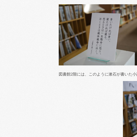
図書館2階には、このように漱石が書いた