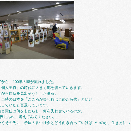
から、100年の時が流れました。
「個人主義」の時代に大きく舵を切っていきます。
ながら自我を見出そうとした漱石。
く当時の日本を「こころが失われはじめた時代」といい、
見していたと言及しています。
由と責任は何をもたらし、何を失わせているのか。
世界にふれ、考えてみてください。
いくその先に、矛盾の多い社会とどう向き合っていけばいいのか、生き方につ