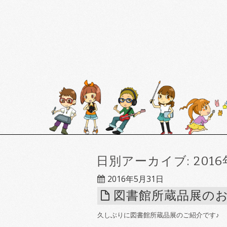
日別アーカイブ:
201
2016年5月31日
図書館所蔵品展のお
久しぶりに図書館所蔵品展のご紹介です♪