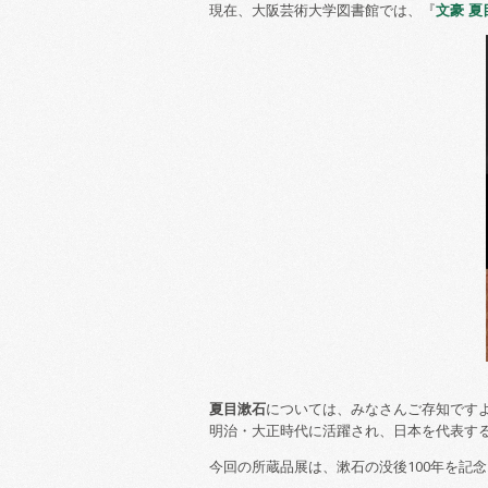
現在、大阪芸術大学図書館では、『
文豪 夏
夏目漱石
については、みなさんご存知です
明治・大正時代に活躍され、日本を代表す
今回の所蔵品展は、漱石の没後100年を記