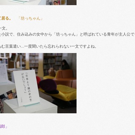
て居る。
「坊っちゃん」
一文。
た小説で、住み込みの女中から「坊っちゃん」と呼ばれている青年が主人公で
込む言葉遣い…一度聞いたら忘れられない一文ですよね。
郎」