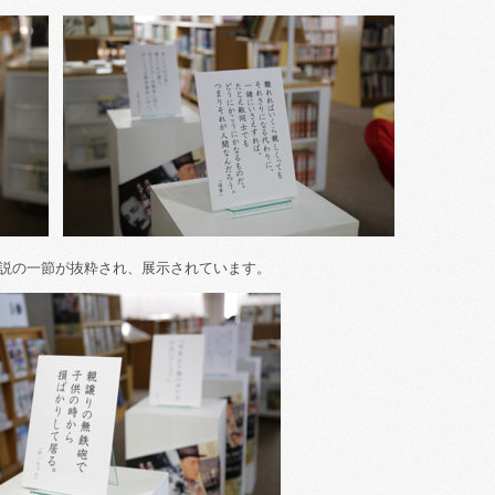
小説の一節が抜粋され、展示されています。