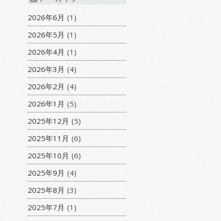
2026年6月
(1)
2026年5月
(1)
2026年4月
(1)
2026年3月
(4)
2026年2月
(4)
2026年1月
(5)
2025年12月
(5)
2025年11月
(6)
2025年10月
(6)
2025年9月
(4)
2025年8月
(3)
2025年7月
(1)