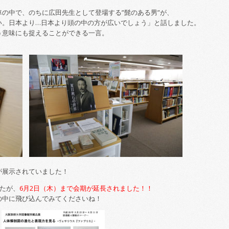
。
の中で、のちに広田先生として登場する”髭のある男”が、
い。日本より…日本より頭の中の方が広いでしょう」と話しました。
う意味にも捉えることができる一言。
が展示されていました！
したが、
6月2日（木）まで会期が延長されました！！
の中に飛び込んでみてくださいね！