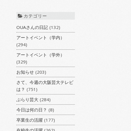
カテゴリー
OUAさんの日記
(132)
アートイベント（学内）
(294)
アートイベント（学外）
(329)
お知らせ
(203)
さて、今週の大阪芸大テレビ
は？
(751)
ぶらり芸大
(284)
今日は何の日？
(8)
卒業生の活躍
(177)
在校生の活躍
(262)