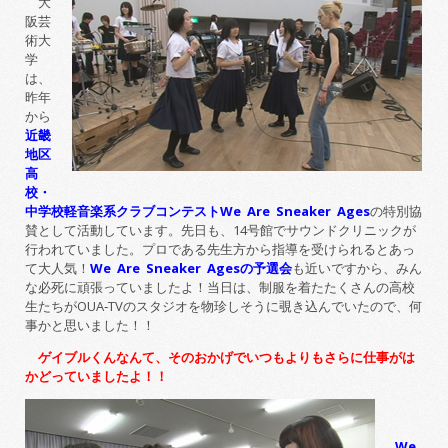
大
阪芸
術大
学
は、
昨年
から
近畿
地区
高
校・
中学校軽音楽系クラブコンテスト
We Are Sneaker Ages
の特別協
賛として活動しています。先日も、14号館でサウンドクリニックが
行われていました。プロである先生方から指導を受けられるとあっ
て大人気！
We Are Sneaker Agesの予選会
も近いですから、みん
な必死に頑張っていましたよ！当日は、制服を着たたくさんの高校
生たちがOUA‐TVのスタジオを物珍しそうに覗き込んでいたので、何
事かと思いました！！
ゲイブルくんなんて、そのおかげでいつもよりもさらに仕事がは
かどっていましたよ！！
We