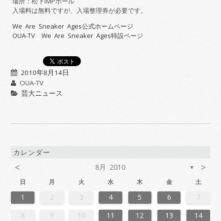
場所：松下IMPホール
入場料は無料ですが、入場整理券が必要です。
We Are Sneaker Ages公式ホームページ
OUA-TV We Are Sneaker Ages特設ページ
2010年8月14日
OUA-TV
芸大ニュース
カレンダー
<
>
8月 2010
▼
日
月
火
水
木
金
土
6
2
4
7
7
3
6
1
4
6
2
5
7
3
5
1
1
4
7
2
5
7
3
6
1
4
6
2
3
6
2
4
7
2
5
1
3
6
1
4
4
7
3
5
1
3
6
2
4
7
2
5
5
1
4
6
2
4
7
3
5
1
3
6
6
2
5
7
3
5
1
4
6
2
4
7
1
4
7
2
5
7
3
6
1
4
6
2
2
5
1
3
6
1
4
7
2
5
7
3
3
6
2
4
7
2
5
1
3
6
1
4
4
7
3
5
1
3
6
2
4
7
2
5
6
2
5
7
3
5
1
4
6
2
4
7
7
3
6
1
4
6
2
5
7
3
5
1
1
4
7
2
5
7
3
6
1
4
6
2
2
5
1
3
6
1
4
7
2
5
7
3
4
7
3
5
1
3
6
2
4
7
2
5
5
1
4
6
2
4
3
5
1
3
6
6
2
5
7
3
5
1
4
6
2
4
7
7
3
6
1
4
6
2
5
7
3
5
1
2
5
1
3
6
1
1
2
3
4
5
6
7
3
1
4
4
0
3
1
3
2
4
0
2
1
4
2
4
0
3
1
3
0
3
1
4
2
0
3
1
1
4
0
2
0
3
1
4
2
2
1
3
1
4
0
2
0
3
3
2
4
0
2
1
3
1
4
1
4
2
4
0
3
1
3
2
0
3
1
4
2
4
0
0
3
1
4
2
0
3
1
1
4
0
2
0
3
1
4
2
3
2
4
0
2
1
3
1
4
4
0
3
1
3
2
4
0
2
1
4
2
4
0
3
1
3
2
0
3
1
4
2
4
0
1
4
0
2
0
3
1
4
2
2
1
3
1
0
2
0
3
3
2
4
0
2
1
3
1
4
4
0
3
1
3
2
4
0
2
2
0
3
9
8
9
8
8
9
8
9
9
9
8
8
8
9
9
8
9
8
9
8
9
8
9
8
9
9
8
8
9
9
9
8
8
8
9
9
9
8
9
8
9
8
8
9
8
9
9
8
8
9
8
9
9
8
9
8
9
8
9
8
9
8
9
8
8
8
9
10
11
12
13
14