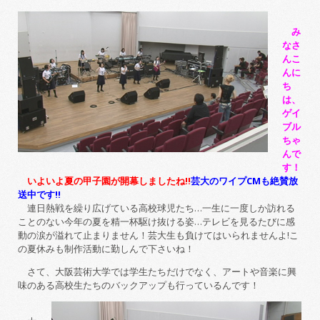
み
なさ
んこ
んに
ち
は、
ゲイ
ブル
ちゃ
んで
す！
いよいよ夏の甲子園が開幕しましたね!!
芸大のワイプCMも絶賛放
送中です!!
連日熱戦を繰り広げている高校球児たち…一生に一度しか訪れる
ことのない今年の夏を精一杯駆け抜ける姿…テレビを見るたびに感
動の涙が溢れて止まりません！芸大生も負けてはいられませんよ!こ
の夏休みも制作活動に勤しんで下さいね！
さて、大阪芸術大学では学生たちだけでなく、アートや音楽に興
味のある高校生たちのバックアップも行っているんです！