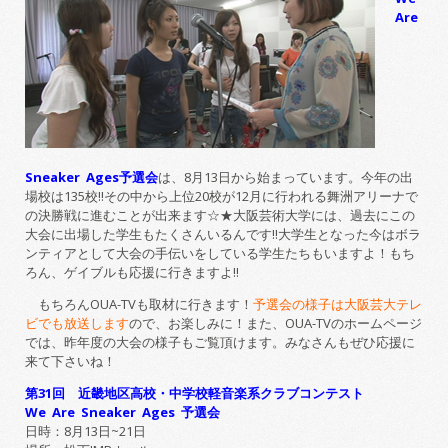
Are
Sneaker Ages
予選会
は、8月13日から始まっています。今年の出
場校は135校!!その中から上位20校が12月に行われる舞洲アリーナで
の決勝戦に進むことが出来ます☆★大阪芸術大学には、過去にこの
大会に出場した学生もたくさんいるんです!!大学生となった今はボラ
ンティアとして大会の手伝いをしている学生たちもいますよ！もち
ろん、ゲイブルも応援に行きますよ!!
もちろんOUA-TVも取材に行きます！
予選会の様子は大阪芸大テレ
ビでも放送します
ので、お楽しみに！また、OUA-TVのホームページ
では、昨年度の大会の様子もご覧頂けます。みなさんもぜひ応援に
来て下さいね！
第31回 近畿地区高校・中学校軽音楽系クラブコンテスト
We Are Sneaker Ages
予選会
日時：8月13日~21日