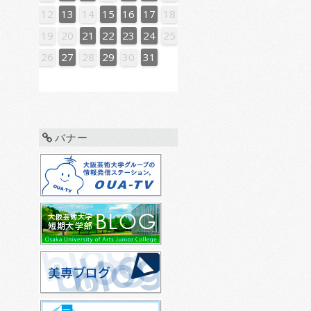
19
15
17
20
20
16
19
14
17
19
15
18
20
16
18
14
14
17
20
15
18
20
16
19
14
17
19
15
16
19
15
17
20
15
18
14
16
19
14
17
17
20
16
18
14
16
19
15
17
20
15
18
18
14
17
19
15
17
20
16
18
14
16
19
19
15
18
20
16
18
14
17
19
15
17
20
14
17
20
15
18
20
16
19
14
17
19
15
15
18
14
16
19
14
17
20
15
18
20
16
16
19
15
17
20
15
18
14
16
19
14
17
20
16
18
14
16
19
15
17
20
15
18
19
15
18
20
16
18
14
17
19
15
17
20
20
16
19
14
17
19
15
18
20
16
18
14
14
17
20
15
18
20
16
19
14
17
19
15
15
18
14
16
19
14
17
20
15
18
20
16
17
20
16
18
14
16
19
15
17
20
15
18
18
14
17
19
15
17
20
16
18
14
16
19
19
15
18
20
16
18
14
17
19
15
17
20
20
16
19
14
17
19
15
18
20
16
18
14
15
18
14
16
19
14
20
16
18
21
21
17
20
15
18
20
16
19
21
17
19
15
15
18
21
16
19
21
17
20
15
18
20
16
17
20
16
18
21
16
19
15
17
20
15
18
18
21
17
19
15
17
20
16
18
21
16
19
19
15
18
20
16
18
21
17
19
15
17
20
20
16
19
21
17
19
15
18
20
16
18
21
15
18
21
16
19
21
17
20
15
18
20
16
16
19
15
17
20
15
18
21
16
19
21
17
17
20
16
18
21
16
19
15
17
20
15
18
21
17
19
15
17
20
16
18
21
16
19
20
16
19
21
17
19
15
18
20
16
18
21
21
17
20
15
18
20
16
19
21
17
19
15
15
18
21
16
19
21
17
20
15
18
20
16
16
19
15
17
20
15
18
21
16
19
21
17
18
21
17
19
15
17
20
16
18
21
16
19
19
15
18
20
16
18
21
17
19
15
17
20
20
16
19
21
17
19
15
18
20
16
18
21
21
17
20
15
18
20
16
19
21
17
19
15
16
19
15
17
20
15
12
13
14
15
16
17
18
26
22
24
27
27
23
26
21
24
26
22
25
27
23
25
21
21
24
27
22
25
27
23
26
21
24
26
22
23
26
22
24
27
22
25
21
23
26
21
24
24
27
23
25
21
23
26
22
24
27
22
25
25
21
24
26
22
24
27
23
25
21
23
26
26
22
25
27
23
25
21
24
26
22
24
27
21
24
27
22
25
27
23
26
21
24
26
22
22
25
21
23
26
21
24
27
22
25
27
23
23
26
22
24
27
22
25
21
23
26
21
24
27
23
25
21
23
26
22
24
27
22
25
26
22
25
27
23
25
21
24
26
22
24
27
27
23
26
21
24
26
22
25
27
23
25
21
21
24
27
22
25
27
23
26
21
24
26
22
22
25
21
23
26
21
24
27
22
25
27
23
24
27
23
25
21
23
26
22
24
27
22
25
25
21
24
26
22
24
27
23
25
21
23
26
26
22
25
27
23
25
21
24
26
22
24
27
27
23
26
21
24
26
22
25
27
23
25
21
22
25
21
23
26
21
27
23
25
28
28
24
27
22
25
27
23
26
28
24
26
22
22
25
28
23
26
28
24
27
22
25
27
23
24
27
23
25
28
23
26
22
24
27
22
25
25
28
24
26
22
24
27
23
25
28
23
26
26
22
25
27
23
25
28
24
26
22
24
27
27
23
26
28
24
26
22
25
27
23
25
28
22
25
28
23
26
28
24
27
22
25
27
23
23
26
22
24
27
22
25
28
23
26
28
24
24
27
23
25
28
23
26
22
24
27
22
25
28
24
26
22
24
27
23
25
28
23
26
27
23
26
28
24
26
22
25
27
23
25
28
28
24
27
22
25
27
23
26
28
24
26
22
22
25
28
23
26
28
24
27
22
25
27
23
23
26
22
24
27
22
25
28
23
26
28
24
25
28
24
26
22
24
27
23
25
28
23
26
26
22
25
27
23
25
28
24
26
22
24
27
27
23
26
28
24
26
22
25
27
23
25
28
28
24
27
22
25
27
23
26
28
24
26
22
23
26
22
24
27
22
19
20
21
22
23
24
25
29
30
28
31
29
30
28
28
31
29
30
28
31
29
29
29
28
30
28
31
30
28
30
29
29
28
31
29
30
28
30
29
30
28
31
29
28
31
29
30
28
31
29
28
30
28
31
29
30
29
29
28
30
28
30
28
30
29
29
29
30
28
31
29
30
28
31
29
30
28
28
31
29
30
28
31
29
28
30
28
31
29
30
30
28
30
29
29
28
31
29
30
28
30
29
30
28
31
29
30
28
31
29
30
28
29
28
30
28
30
31
29
30
31
29
30
31
29
30
30
30
29
29
31
29
30
30
29
30
31
29
30
31
29
30
29
30
31
29
30
29
29
30
31
30
30
29
29
31
29
30
30
30
31
29
30
31
29
30
31
29
30
31
29
30
29
29
30
31
31
29
30
30
29
30
31
29
30
31
29
30
31
29
30
31
29
29
29
26
27
28
29
30
31
バナー