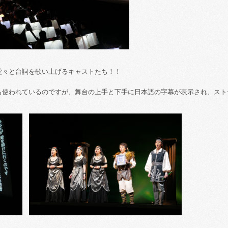
堂々と台詞を歌い上げるキャストたち！！
も使われているのですが、舞台の上手と下手に日本語の字幕が表示され、スト