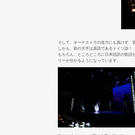
そして、オーケストラの迫力にも負けず、
しかも、歌の大半は原語であるドイツ語！
もちろん、ところどころに日本語訳の歌詞
リーが分かるようになっています。