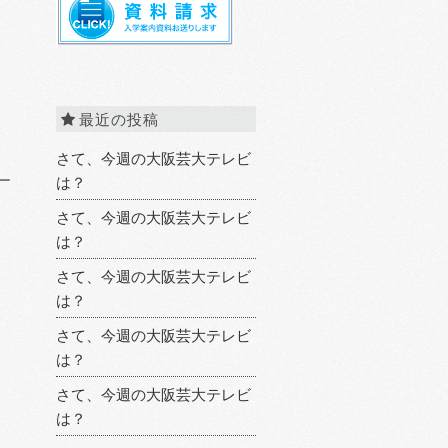
最近の投稿
さて、今週の大阪芸大テレビ
ー
は？
さて、今週の大阪芸大テレビ
は？
さて、今週の大阪芸大テレビ
は？
さて、今週の大阪芸大テレビ
は？
さて、今週の大阪芸大テレビ
は？