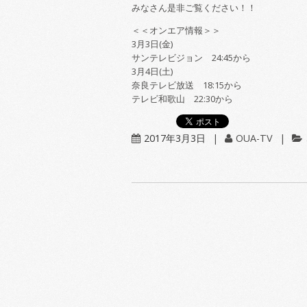
みなさん是非ご覧ください！！
＜＜オンエア情報＞＞
3月3日(金)
サンテレビジョン 24:45から
3月4日(土)
奈良テレビ放送 18:15から
テレビ和歌山 22:30から
2017年3月3日
|
OUA-TV
|