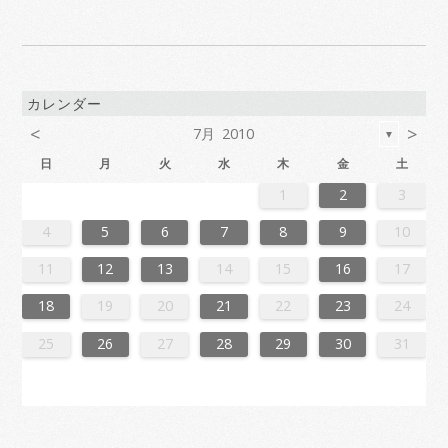
カレンダー
<
>
7月 2010
▼
日
月
火
水
木
金
土
6
2
4
7
7
3
6
1
4
6
2
5
7
3
5
1
1
4
7
2
5
7
3
6
1
4
6
2
3
6
2
4
7
2
5
1
3
6
1
4
4
7
3
5
1
3
6
2
4
7
2
5
5
1
4
6
2
4
7
3
5
1
3
6
6
2
5
7
3
5
1
4
6
2
4
7
1
4
7
2
5
7
3
6
1
4
6
2
2
5
1
3
6
1
4
7
2
5
7
3
3
6
2
4
7
2
5
1
3
6
1
4
4
7
3
5
1
3
6
2
4
7
2
5
6
2
5
7
3
5
1
4
6
2
4
7
7
3
6
1
4
6
2
5
7
3
5
1
1
4
7
2
5
7
3
6
1
4
6
2
2
5
1
3
6
1
4
7
2
5
7
3
4
7
3
5
1
3
6
2
4
7
2
5
5
1
4
6
2
4
7
5
1
3
6
6
2
5
7
3
5
1
4
6
2
4
7
7
3
6
1
4
6
2
5
7
3
5
1
2
5
1
3
6
1
1
2
3
3
1
4
4
0
3
1
3
2
4
0
2
1
4
2
4
0
3
1
3
0
3
1
4
2
0
3
1
1
4
0
2
0
3
1
4
2
2
1
3
1
4
0
2
0
3
3
2
4
0
2
1
3
1
4
1
4
2
4
0
3
1
3
2
0
3
1
4
2
4
0
0
3
1
4
2
0
3
1
1
4
0
2
0
3
1
4
2
3
2
4
0
2
1
3
1
4
4
0
3
1
3
2
4
0
2
1
4
2
4
0
3
1
3
2
0
3
1
4
2
4
0
1
4
0
2
0
3
1
4
2
2
1
3
1
4
2
0
3
3
2
4
0
2
1
3
1
4
4
0
3
1
3
2
4
0
2
2
0
3
9
8
9
8
8
9
8
9
9
9
8
8
8
9
9
8
9
8
9
8
9
8
9
8
9
9
8
8
9
9
9
8
8
8
9
9
9
8
9
8
9
8
8
9
8
9
9
8
8
9
8
9
9
8
9
8
9
8
9
8
9
8
9
8
8
4
5
6
7
8
9
10
0
6
8
1
1
7
0
5
8
0
6
9
1
7
9
5
5
8
1
6
9
1
7
0
5
8
0
6
7
0
6
8
1
6
9
5
7
0
5
8
8
1
7
9
5
7
0
6
8
1
6
9
9
5
8
0
6
8
1
7
9
5
7
0
0
6
9
1
7
9
5
8
0
6
8
1
5
8
1
6
9
1
7
0
5
8
0
6
6
9
5
7
0
5
8
1
6
9
1
7
7
0
6
8
1
6
9
5
7
0
5
8
8
1
7
9
5
7
0
6
8
1
6
9
0
6
9
1
7
9
5
8
0
6
8
1
1
7
0
5
8
0
6
9
1
7
9
5
5
8
1
6
9
1
7
0
5
8
0
6
6
9
5
7
0
5
8
1
6
9
1
7
8
1
7
9
5
7
0
6
8
1
6
9
9
5
8
0
6
8
1
9
5
7
0
0
6
9
1
7
9
5
8
0
6
8
1
1
7
0
5
8
0
6
9
1
7
9
5
6
9
5
7
0
5
11
12
13
14
15
16
17
7
3
5
8
8
4
7
2
5
7
3
6
8
4
6
2
2
5
8
3
6
8
4
7
2
5
7
3
4
7
3
5
8
3
6
2
4
7
2
5
5
8
4
6
2
4
7
3
5
8
3
6
6
2
5
7
3
5
8
4
6
2
4
7
7
3
6
8
4
6
2
5
7
3
5
8
2
5
8
3
6
8
4
7
2
5
7
3
3
6
2
4
7
2
5
8
3
6
8
4
4
7
3
5
8
3
6
2
4
7
2
5
5
8
4
6
2
4
7
3
5
8
3
6
7
3
6
8
4
6
2
5
7
3
5
8
8
4
7
2
5
7
3
6
8
4
6
2
2
5
8
3
6
8
4
7
2
5
7
3
3
6
2
4
7
2
5
8
3
6
8
4
5
8
4
6
2
4
7
3
5
8
3
6
6
2
5
7
3
5
8
6
2
4
7
7
3
6
8
4
6
2
5
7
3
5
8
8
4
7
2
5
7
3
6
8
4
6
2
3
6
2
4
7
2
18
19
20
21
22
23
24
0
1
9
0
1
9
0
1
9
0
0
0
9
9
1
9
0
0
9
0
1
9
0
1
9
0
9
0
1
9
0
9
9
0
1
0
0
9
9
1
9
0
0
0
1
9
0
1
9
0
1
9
0
1
9
0
9
9
0
1
1
9
0
0
9
0
9
0
1
9
0
1
9
0
1
9
9
9
25
26
27
28
29
30
31