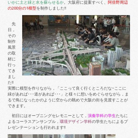
いかに土と緑と水を蘇らせるか
。大阪府に提案すべく、
阿倍野周辺
の200分の1模型
を制作しました!!
先
日，
その
制作
風景
の取
材に
行っ
てき
まし
た!!
実際に模型を作りながら，「ここって良く行くところだな~ここに
緑があれば･･･道があれば･･･」と様々に想いをめぐらせながら，ま
るで鳥になったかのように空からの眺めで大阪の街を見渡すことが
できます。
初日にはオープニングセレモニーとして，
演奏学科の学生
たちに
よるコーラスアンサンブル，
環境デザイン学科
の学生たちによるプ
レゼンテーションも行われます!!