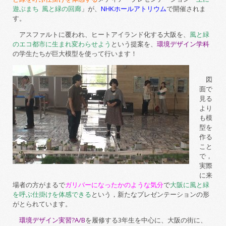
遊ぶまち 風と緑の回廊
」が、
NHKホールアトリウム
で開催されま
す。
アスファルトに覆われ、ヒートアイランド化する大阪を、
風と緑
のエコ都市に生まれ変わらせよう
という提案を、
環境デザイン学科
の学生たちが巨大模型を使って行います！
図
面で
見る
より
も模
型を
作る
こと
で，
実際
に来
場者の方がまるで
ガリバーになったかのような気分
で
大阪に風と緑
を呼ぶ仕掛けを体感できる
という，新たなプレゼンテーションの形
がとられています。
環境デザイン実習?A/B
を履修する3年生を中心に、大阪の街に、