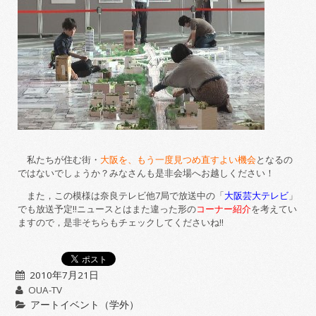
私たちが住む街・
大阪を、もう一度見つめ直すよい機会
となるの
ではないでしょうか？みなさんも是非会場へお越しください！
また，この模様は奈良テレビ他7局で放送中の「
大阪芸大テレビ
」
でも放送予定!!ニュースとはまた違った形の
コーナー紹介
を考えてい
ますので，是非そちらもチェックしてくださいね!!
2010年7月21日
OUA-TV
アートイベント（学外）