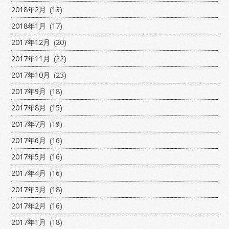
2018年2月
(13)
2018年1月
(17)
2017年12月
(20)
2017年11月
(22)
2017年10月
(23)
2017年9月
(18)
2017年8月
(15)
2017年7月
(19)
2017年6月
(16)
2017年5月
(16)
2017年4月
(16)
2017年3月
(18)
2017年2月
(16)
2017年1月
(18)