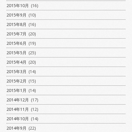
2015年10月
(16)
2015年9月
(10)
2015年8月
(16)
2015年7月
(20)
2015年6月
(19)
2015年5月
(25)
2015年4月
(20)
2015年3月
(14)
2015年2月
(15)
2015年1月
(14)
2014年12月
(17)
2014年11月
(12)
2014年10月
(14)
2014年9月
(22)