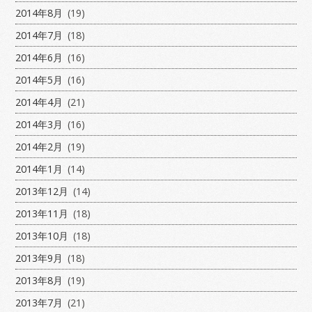
2014年8月
(19)
2014年7月
(18)
2014年6月
(16)
2014年5月
(16)
2014年4月
(21)
2014年3月
(16)
2014年2月
(19)
2014年1月
(14)
2013年12月
(14)
2013年11月
(18)
2013年10月
(18)
2013年9月
(18)
2013年8月
(19)
2013年7月
(21)