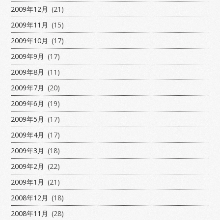
2009年12月
(21)
2009年11月
(15)
2009年10月
(17)
2009年9月
(17)
2009年8月
(11)
2009年7月
(20)
2009年6月
(19)
2009年5月
(17)
2009年4月
(17)
2009年3月
(18)
2009年2月
(22)
2009年1月
(21)
2008年12月
(18)
2008年11月
(28)