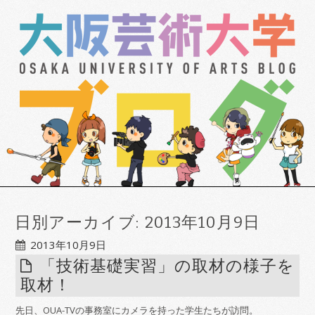
日別アーカイブ:
2013年10月9日
2013年10月9日
「技術基礎実習」の取材の様子を
取材！
先日、OUA-TVの事務室にカメラを持った学生たちが訪問。