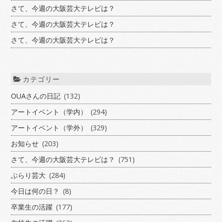
さて、今週の大阪芸大テレビは？
さて、今週の大阪芸大テレビは？
さて、今週の大阪芸大テレビは？
カテゴリー
OUAさんの日記
(132)
アートイベント（学内）
(294)
アートイベント（学外）
(329)
お知らせ
(203)
さて、今週の大阪芸大テレビは？
(751)
ぶらり芸大
(284)
今日は何の日？
(8)
卒業生の活躍
(177)