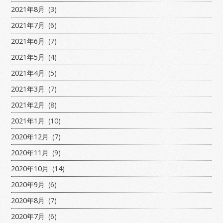
2021年8月
(3)
2021年7月
(6)
2021年6月
(7)
2021年5月
(4)
2021年4月
(5)
2021年3月
(7)
2021年2月
(8)
2021年1月
(10)
2020年12月
(7)
2020年11月
(9)
2020年10月
(14)
2020年9月
(6)
2020年8月
(7)
2020年7月
(6)