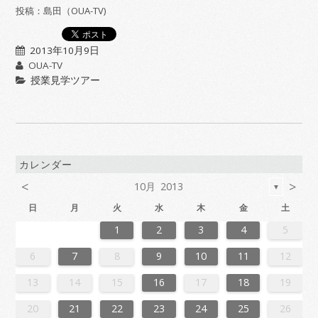
投稿：島田（OUA-TV)
2013年10月9日
OUA-TV
授業見学ツアー
カレンダー
<
>
10月 2013
▼
日
月
火
水
木
金
土
6
2
4
7
7
3
6
1
4
6
2
5
7
3
5
1
1
4
7
2
5
7
3
6
1
4
6
2
3
6
2
4
7
2
5
1
3
6
1
4
4
7
3
5
1
3
6
2
4
7
2
5
5
1
4
6
2
4
7
3
5
1
3
6
6
2
5
7
3
5
1
4
6
2
4
7
1
4
7
2
5
7
3
6
1
4
6
2
2
5
1
3
6
1
4
7
2
5
7
3
3
6
2
4
7
2
5
1
3
6
1
4
4
7
3
5
1
3
6
2
4
7
2
5
6
2
5
7
3
5
1
4
6
2
4
7
7
3
6
1
4
6
2
5
7
3
5
1
1
4
7
2
7
3
6
1
4
6
2
2
5
1
3
6
1
4
7
2
5
7
3
4
7
3
5
1
3
6
2
4
7
2
5
5
1
4
6
2
4
7
3
5
1
3
6
6
2
5
7
3
5
1
4
6
2
4
7
7
3
6
1
4
6
2
5
7
3
5
1
2
5
1
3
6
1
1
2
3
4
5
3
1
4
4
0
3
1
3
2
4
0
2
1
4
2
4
0
3
1
3
0
3
1
4
2
0
3
1
1
4
0
2
0
3
1
4
2
2
1
3
1
4
0
2
0
3
3
2
4
0
2
1
3
1
4
1
4
2
4
0
3
1
3
2
0
3
1
4
2
4
0
0
3
1
4
2
0
3
1
1
4
0
2
0
3
1
4
2
3
2
4
0
2
1
3
1
4
4
0
3
1
3
2
4
0
2
1
4
4
0
3
1
3
2
0
3
1
4
2
4
0
1
4
0
2
0
3
1
4
2
2
1
3
1
4
0
2
0
3
3
2
4
0
2
1
3
1
4
4
0
3
1
3
2
4
0
2
2
0
3
9
8
9
8
8
9
8
9
9
9
8
8
8
9
9
8
9
8
9
8
9
8
9
8
9
9
8
8
9
9
9
8
8
8
9
9
9
8
9
8
9
8
8
9
8
9
9
8
8
9
8
9
9
8
9
8
9
8
9
8
9
8
9
8
8
6
7
8
9
10
11
12
0
6
8
1
1
7
0
5
8
0
6
9
1
7
9
5
5
8
1
6
9
1
7
0
5
8
0
6
7
0
6
8
1
6
9
5
7
0
5
8
8
1
7
9
5
7
0
6
8
1
6
9
9
5
8
0
6
8
1
7
9
5
7
0
0
6
9
1
7
9
5
8
0
6
8
1
5
8
1
6
9
1
7
0
5
8
0
6
6
9
5
7
0
5
8
1
6
9
1
7
7
0
6
8
1
6
9
5
7
0
5
8
8
1
7
9
5
7
0
6
8
1
6
9
0
6
9
1
7
9
5
8
0
6
8
1
1
7
0
5
8
0
6
9
1
7
9
5
5
8
1
6
1
7
0
5
8
0
6
6
9
5
7
0
5
8
1
6
9
1
7
8
1
7
9
5
7
0
6
8
1
6
9
9
5
8
0
6
8
1
7
9
5
7
0
0
6
9
1
7
9
5
8
0
6
8
1
1
7
0
5
8
0
6
9
1
7
9
5
6
9
5
7
0
5
13
14
15
16
17
18
19
7
3
5
8
8
4
7
2
5
7
3
6
8
4
6
2
2
5
8
3
6
8
4
7
2
5
7
3
4
7
3
5
8
3
6
2
4
7
2
5
5
8
4
6
2
4
7
3
5
8
3
6
6
2
5
7
3
5
8
4
6
2
4
7
7
3
6
8
4
6
2
5
7
3
5
8
2
5
8
3
6
8
4
7
2
5
7
3
3
6
2
4
7
2
5
8
3
6
8
4
4
7
3
5
8
3
6
2
4
7
2
5
5
8
4
6
2
4
7
3
5
8
3
6
7
3
6
8
4
6
2
5
7
3
5
8
8
4
7
2
5
7
3
6
8
4
6
2
2
5
8
3
8
4
7
2
5
7
3
3
6
2
4
7
2
5
8
3
6
8
4
5
8
4
6
2
4
7
3
5
8
3
6
6
2
5
7
3
5
8
4
6
2
4
7
7
3
6
8
4
6
2
5
7
3
5
8
8
4
7
2
5
7
3
6
8
4
6
2
3
6
2
4
7
2
20
21
22
23
24
25
26