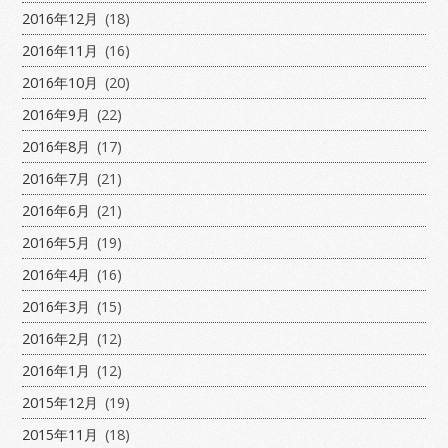
2016年12月
(18)
2016年11月
(16)
2016年10月
(20)
2016年9月
(22)
2016年8月
(17)
2016年7月
(21)
2016年6月
(21)
2016年5月
(19)
2016年4月
(16)
2016年3月
(15)
2016年2月
(12)
2016年1月
(12)
2015年12月
(19)
2015年11月
(18)