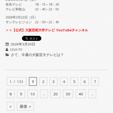
奈良テレビ 18：15～18：30
テレビ和歌山 22：40～22：55
2026年3月22日（日）
サンテレビジョン 22：30～22：45
＞＞【公式】大阪芸術大学テレビ YouTubeチャンネル
2026年3月20日
OUA-TV
さて、今週の大阪芸大テレビは？
1 / 151
1
2
3
4
5
6
7
8
9
10
...
20
30
40
...
»
最後 »