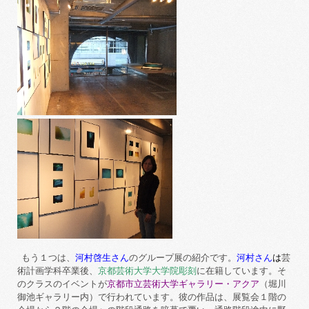
もう１つは、
河村啓生さん
のグループ展の紹介です。
河村さん
は
芸
術計画学科卒業後、
京都芸術大学大学院彫刻
に在籍しています。そ
のクラスのイベントが
京都市立芸術大学ギャラリー・アクア
（堀川
御池ギャラリー内）で行われています。彼の作品は、展覧会１階の