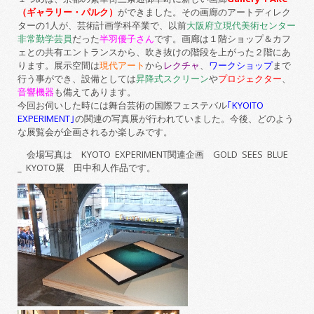
（ギャラリー・パルク）
ができました。その画廊のアートディレク
ターの1人が、芸術計画学科卒業で、以前
大阪府立現代美術センター
非常勤学芸員
だった
半羽優子さん
です。画廊は１階ショップ＆カフ
ェとの共有エントランスから、吹き抜けの階段を上がった２階にあ
ります。展示空間は
現代アート
から
レクチャ
、
ワークショップ
まで
行う事ができ、設備としては
昇降式スクリーン
や
プロジェクター
、
音響機器
も備えてあります。
今回お伺いした時には舞台芸術の国際フェステバル
｢KYOITO
EXPERIMENT｣
の関連の写真展が行われていました。今後、どのよう
な展覧会が企画されるか楽しみです。
会場写真は KYOTO EXPERIMENT関連企画 GOLD SEES BLUE
_ KYOTO展 田中和人作品です。