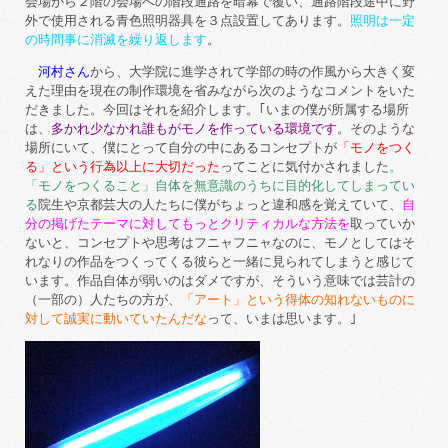
会場から２階の会場への階段通路を暗幕で覆い、通路階段途中に野
外で使用される青色照明器具を３点設置してあります。
照明は一定
の時間事に消滅を繰り返します
。
河村さん
から、大学院に進学されて学部の時の作風から大きく変
えた理由を現在の制作環境を省みながら次のようなコメントをいた
だきました。今回はそれを紹介します。｢いまの僕が所属する場所
は、
多かれ少なかれ誰もがモノを作っている環境です
。そのような
場所にいて、僕にとって自分の中にあるコンセプトが
「モノをつく
る」という行為以上に大切だった
ってことに気付かされました
。
「モノをつくること」自体を無意識のうちに目的化してしまってい
る
院生や京都芸大の人たちに僕がちょっと違和感を覚えていて、
自
分の掲げたテーマに対してもっとクリティカルな方法を
取っていか
ないと、コンセプトや思考はフニャフニャなのに、モノとしてはそ
れなりの作品をつくってくる彼らと一緒に見られてしまうと感じて
います。作品自体が弱いのはダメですが、そういう意味では芸計の
（一部の）人たちの方が、
「アート」という得体の知れないものに
対して誠実に動いていたんだな
って、いまは思います。｣