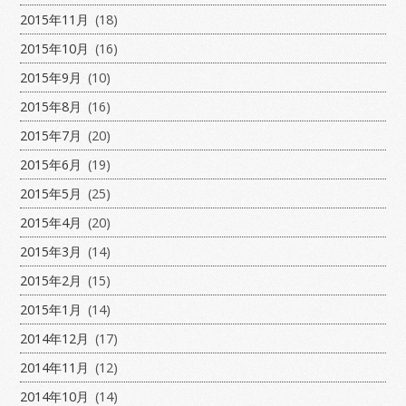
2015年11月
(18)
2015年10月
(16)
2015年9月
(10)
2015年8月
(16)
2015年7月
(20)
2015年6月
(19)
2015年5月
(25)
2015年4月
(20)
2015年3月
(14)
2015年2月
(15)
2015年1月
(14)
2014年12月
(17)
2014年11月
(12)
2014年10月
(14)