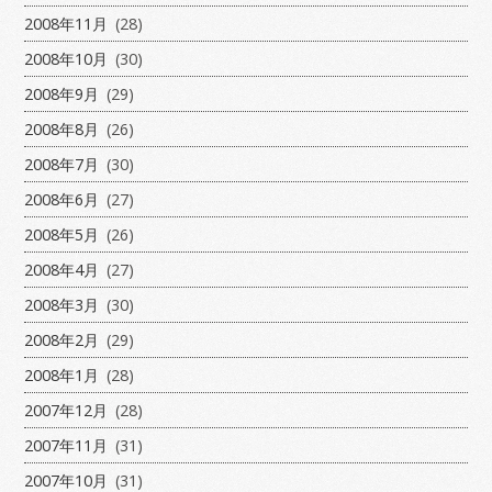
2008年11月
(28)
2008年10月
(30)
2008年9月
(29)
2008年8月
(26)
2008年7月
(30)
2008年6月
(27)
2008年5月
(26)
2008年4月
(27)
2008年3月
(30)
2008年2月
(29)
2008年1月
(28)
2007年12月
(28)
2007年11月
(31)
2007年10月
(31)