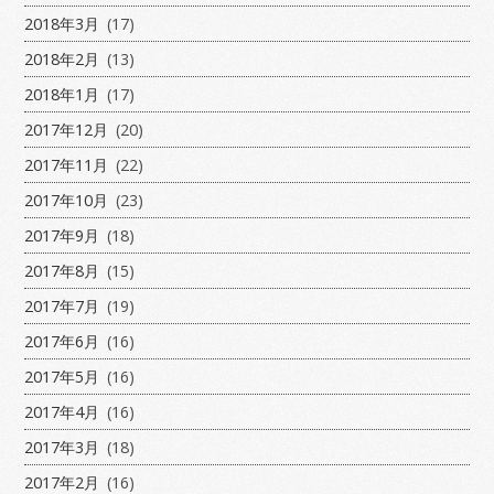
2018年3月
(17)
2018年2月
(13)
2018年1月
(17)
2017年12月
(20)
2017年11月
(22)
2017年10月
(23)
2017年9月
(18)
2017年8月
(15)
2017年7月
(19)
2017年6月
(16)
2017年5月
(16)
2017年4月
(16)
2017年3月
(18)
2017年2月
(16)