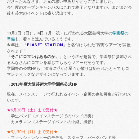
ださったみなさま、足元の悪い中ありがとうございました。
今年度のオープンキャンパスはこれで終了となりますが、まだまだ今
後も芸大のイベントは盛り沢山です。
11月3日（日）、4日（月・祝）に行われる大阪芸術大学の
学園祭
の
準備
も、着々と進んでいるようです。
今年は、「
PLANET STATION
」と名付けられた“深海ツアー”が開催
されます！
「
そこにロマンはあるのか。
」というのが趣旨で、学園祭に参加され
るみなさんにロマンを感じてもらうツアーだそうです。
学園祭の公式HPも、深海に浮かぶ星々が散りばめられたとってもロ
マンティックなデザインになっていますよ。
→
2013年度大阪芸術大学学園祭公式HP
現在、メインステージで行われるイベント企画の参加募集が行われて
います。
★9月28日（土）まで受付★
・学生バンド（メインステージでのバンド演奏）
・カメラマン（ステージイベントの中継、撮影）
★9月30日（月）まで受付★
・ファッションショーのモデル、スタッフ、バックバンド等