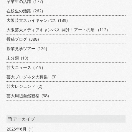
卒業生の活躍
(177)
在校生の活躍
(262)
大阪芸大スカイキャンパス
(189)
大阪芸大メディアキャンパス-開け！アートの扉-
(112)
投稿ブログ
(388)
授業見学ツアー
(126)
未分類
(19)
芸大ニュース
(519)
芸大ブログネタ大募集!!
(3)
芸大レジェンド
(2)
芸大周辺自然観察
(38)
アーカイブ
2026年6月
(1)