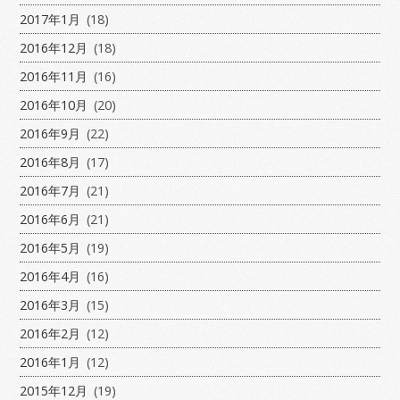
2017年1月
(18)
2016年12月
(18)
2016年11月
(16)
2016年10月
(20)
2016年9月
(22)
2016年8月
(17)
2016年7月
(21)
2016年6月
(21)
2016年5月
(19)
2016年4月
(16)
2016年3月
(15)
2016年2月
(12)
2016年1月
(12)
2015年12月
(19)