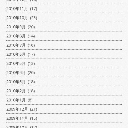
2010年11月
(17)
2010年10月
(23)
2010年9月
(20)
2010年8月
(14)
2010年7月
(16)
2010年6月
(17)
2010年5月
(13)
2010年4月
(20)
2010年3月
(18)
2010年2月
(18)
2010年1月
(8)
2009年12月
(21)
2009年11月
(15)
2009年10月
(17)