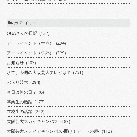
カテゴリー
OUAさんの日記
(132)
アートイベント（学内）
(294)
アートイベント（学外）
(329)
お知らせ
(203)
さて、今週の大阪芸大テレビは？
(751)
ぶらり芸大
(284)
今日は何の日？
(8)
卒業生の活躍
(177)
在校生の活躍
(262)
大阪芸大スカイキャンパス
(189)
大阪芸大メディアキャンパス-開け！アートの扉-
(112)