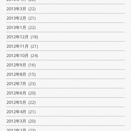
2013年3月
(22)
2013年2月
(21)
2013年1月
(22)
2012年12月
(18)
2012年11月
(21)
2012年10月
(24)
2012年9月
(16)
2012年8月
(15)
2012年7月
(23)
2012年6月
(20)
2012年5月
(22)
2012年4月
(21)
2012年3月
(20)
2012年2月
(23)