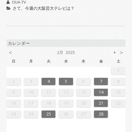
OUA-TV
さて、今週の大阪芸大テレビは？
カレンダー
<
>
2月 2025
▼
日
月
火
水
木
金
土
6
2
4
7
7
3
6
1
4
6
2
5
7
3
5
1
4
7
2
5
7
3
6
1
4
6
2
3
6
2
4
7
2
5
1
3
6
1
4
4
7
3
5
1
3
6
2
4
7
2
5
5
1
4
6
2
4
7
3
5
1
3
6
6
2
5
7
3
5
1
4
6
2
4
7
1
4
7
2
5
7
3
6
1
4
6
2
2
5
1
3
6
1
4
7
2
5
7
3
3
6
2
4
7
2
5
1
3
6
1
4
4
7
3
5
1
3
6
2
4
7
2
5
6
2
5
7
3
5
1
4
6
2
4
7
7
3
6
1
4
6
2
5
7
3
5
1
1
4
7
2
5
7
3
6
1
4
6
2
2
5
1
3
6
1
4
7
2
5
7
3
4
7
3
5
1
3
6
2
4
7
2
5
5
1
4
6
2
4
7
3
5
1
3
6
6
2
5
7
3
5
1
4
6
2
4
7
7
3
6
1
4
6
2
5
7
3
5
1
2
5
1
3
6
1
1
3
1
4
4
0
3
1
3
2
4
0
2
1
4
2
4
0
3
1
3
0
3
1
4
2
0
3
1
1
4
0
2
0
3
1
4
2
2
1
3
1
4
0
2
0
3
3
2
4
0
2
1
3
1
4
1
4
2
4
0
3
1
3
2
0
3
1
4
2
4
0
0
3
1
4
2
0
3
1
1
4
0
2
0
3
1
4
2
3
2
4
0
2
1
3
1
4
4
0
3
1
3
2
4
0
2
1
4
2
4
0
3
1
3
2
0
3
1
4
2
4
0
1
4
0
2
0
3
1
4
2
2
1
3
1
4
0
2
0
3
3
2
4
0
2
1
3
1
4
4
0
3
1
3
2
4
0
2
2
0
3
9
8
9
8
9
8
9
9
9
8
8
8
9
9
8
9
8
9
8
9
8
9
8
9
9
8
8
9
9
9
8
8
8
9
9
9
8
9
8
9
8
8
9
8
9
9
8
8
9
8
9
9
8
9
8
9
8
9
8
9
8
9
8
8
2
3
4
5
6
7
8
0
6
8
1
1
7
0
5
8
0
6
9
1
7
9
5
8
1
6
9
1
7
0
5
8
0
6
7
0
6
8
1
6
9
5
7
0
5
8
8
1
7
9
5
7
0
6
8
1
6
9
9
5
8
0
6
8
1
7
9
5
7
0
0
6
9
1
7
9
5
8
0
6
8
1
5
8
1
6
9
1
7
0
5
8
0
6
6
9
5
7
0
5
8
1
6
9
1
7
7
0
6
8
1
6
9
5
7
0
5
8
8
1
7
9
5
7
0
6
8
1
6
9
0
6
9
1
7
9
5
8
0
6
8
1
1
7
0
5
8
0
6
9
1
7
9
5
5
8
1
6
9
1
7
0
5
8
0
6
6
9
5
7
0
5
8
1
6
9
1
7
8
1
7
9
5
7
0
6
8
1
6
9
9
5
8
0
6
8
1
7
9
5
7
0
0
6
9
1
7
9
5
8
0
6
8
1
1
7
0
5
8
0
6
9
1
7
9
5
6
9
5
7
0
5
9
10
11
12
13
14
15
7
3
5
8
8
4
7
2
5
7
3
6
8
4
6
2
5
8
3
6
8
4
7
2
5
7
3
4
7
3
5
8
3
6
2
4
7
2
5
5
8
4
6
2
4
7
3
5
8
3
6
6
2
5
7
3
5
8
4
6
2
4
7
7
3
6
8
4
6
2
5
7
3
5
8
2
5
8
3
6
8
4
7
2
5
7
3
3
6
2
4
7
2
5
8
3
6
8
4
4
7
3
5
8
3
6
2
4
7
2
5
5
8
4
6
2
4
7
3
5
8
3
6
7
3
6
8
4
6
2
5
7
3
5
8
8
4
7
2
5
7
3
6
8
4
6
2
2
5
8
3
6
8
4
7
2
5
7
3
3
6
2
4
7
2
5
8
3
6
8
4
5
8
4
6
2
4
7
3
5
8
3
6
6
2
5
7
3
5
8
4
6
2
4
7
7
3
6
8
4
6
2
5
7
3
5
8
8
4
7
2
5
7
3
6
8
4
6
2
3
6
2
4
7
2
16
17
18
19
20
21
22
0
1
9
0
1
9
0
1
9
0
0
0
9
9
1
9
0
0
9
0
1
9
0
1
9
0
9
0
1
9
0
9
9
0
1
0
0
9
9
1
9
0
0
0
1
9
0
1
9
0
1
9
0
1
9
0
9
9
0
1
1
9
0
0
9
0
1
9
0
1
9
0
1
9
0
1
9
9
9
23
24
25
26
27
28