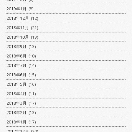
2019年1月
(8)
2018年12月
(12)
2018年11月
(21)
2018年10月
(19)
2018年9月
(13)
2018年8月
(10)
2018年7月
(14)
2018年6月
(15)
2018年5月
(16)
2018年4月
(11)
2018年3月
(17)
2018年2月
(13)
2018年1月
(17)
2017年12月
(20)