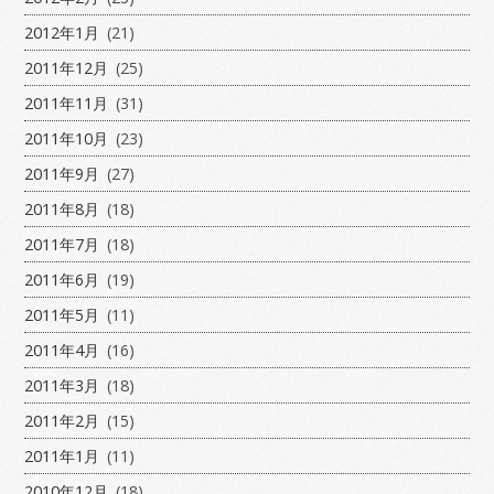
2012年1月
(21)
2011年12月
(25)
2011年11月
(31)
2011年10月
(23)
2011年9月
(27)
2011年8月
(18)
2011年7月
(18)
2011年6月
(19)
2011年5月
(11)
2011年4月
(16)
2011年3月
(18)
2011年2月
(15)
2011年1月
(11)
2010年12月
(18)