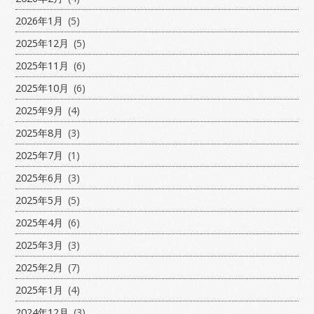
2026年1月
(5)
2025年12月
(5)
2025年11月
(6)
2025年10月
(6)
2025年9月
(4)
2025年8月
(3)
2025年7月
(1)
2025年6月
(3)
2025年5月
(5)
2025年4月
(6)
2025年3月
(3)
2025年2月
(7)
2025年1月
(4)
2024年12月
(3)