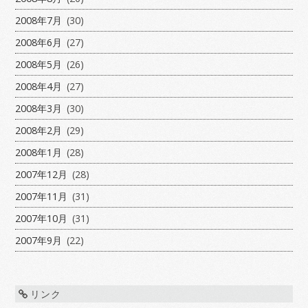
2008年7月
(30)
2008年6月
(27)
2008年5月
(26)
2008年4月
(27)
2008年3月
(30)
2008年2月
(29)
2008年1月
(28)
2007年12月
(28)
2007年11月
(31)
2007年10月
(31)
2007年9月
(22)
リンク