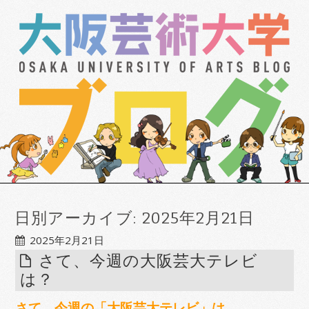
日別アーカイブ:
2025年2月21日
2025年2月21日
さて、今週の大阪芸大テレビ
は？
さて、今週の「大阪芸大テレビ」は…