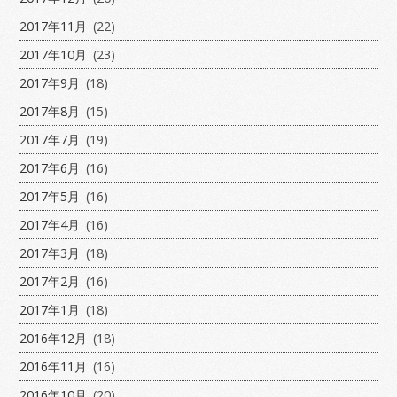
2017年11月
(22)
2017年10月
(23)
2017年9月
(18)
2017年8月
(15)
2017年7月
(19)
2017年6月
(16)
2017年5月
(16)
2017年4月
(16)
2017年3月
(18)
2017年2月
(16)
2017年1月
(18)
2016年12月
(18)
2016年11月
(16)
2016年10月
(20)