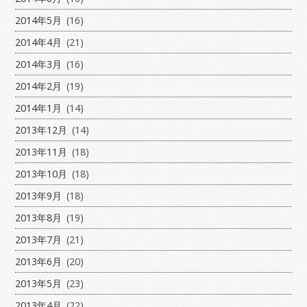
2014年5月
(16)
2014年4月
(21)
2014年3月
(16)
2014年2月
(19)
2014年1月
(14)
2013年12月
(14)
2013年11月
(18)
2013年10月
(18)
2013年9月
(18)
2013年8月
(19)
2013年7月
(21)
2013年6月
(20)
2013年5月
(23)
2013年4月
(22)